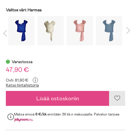
Valitse väri:
Harmaa
Varastossa
47,90 €
i
Ovh: 81,90 €
Katso hintahistoria
Lisää ostoskoriin
Maksa erissä
6 €/kk
enintään 36 kk:n maksuajalla. Palvelun tarjoaa
.