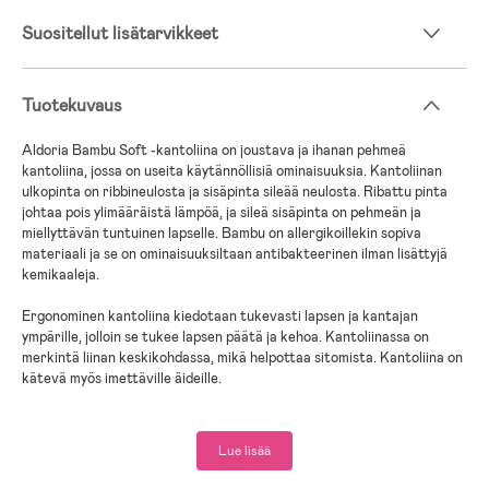
Suositellut lisätarvikkeet
Tuotekuvaus
Aldoria Bambu Soft -kantoliina on joustava ja ihanan pehmeä
kantoliina, jossa on useita käytännöllisiä ominaisuuksia. Kantoliinan
ulkopinta on ribbineulosta ja sisäpinta sileää neulosta. Ribattu pinta
johtaa pois ylimääräistä lämpöä, ja sileä sisäpinta on pehmeän ja
miellyttävän tuntuinen lapselle. Bambu on allergikoillekin sopiva
materiaali ja se on ominaisuuksiltaan antibakteerinen ilman lisättyjä
kemikaaleja.
Ergonominen kantoliina kiedotaan tukevasti lapsen ja kantajan
ympärille, jolloin se tukee lapsen päätä ja kehoa. Kantoliinassa on
merkintä liinan keskikohdassa, mikä helpottaa sitomista. Kantoliina on
kätevä myös imettäville äideille.
- One-size-malli, joka sopii kaikenkokoisille aikuisille.
- Ruotsalainen bäst-i-test.se on valinnut Aldoria Bambu Soft -
Lue lisää
kantoliinan testivoittajaksi vuosina 2021, 2022 ja 2023.