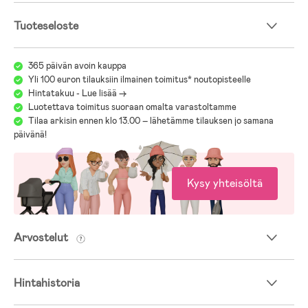
Ikäsuositus: 0–12 kk.
Tuoteseloste
365 päivän avoin kauppa
Yli 100 euron tilauksiin ilmainen toimitus* noutopisteelle
Hintatakuu - Lue lisää ->
Luotettava toimitus suoraan omalta varastoltamme
Tilaa arkisin ennen klo 13.00 – lähetämme tilauksen jo samana
päivänä!
Kysy yhteisöltä
Arvostelut
Hintahistoria