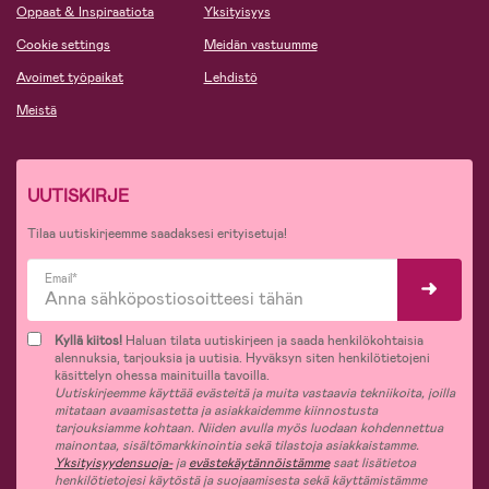
Oppaat & Inspiraatiota
Yksityisyys
Cookie settings
Meidän vastuumme
Avoimet työpaikat
Lehdistö
Meistä
UUTISKIRJE
Tilaa uutiskirjeemme saadaksesi erityisetuja!
Email*
Kyllä kiitos!
Haluan tilata uutiskirjeen ja saada henkilökohtaisia
alennuksia, tarjouksia ja uutisia. Hyväksyn siten henkilötietojeni
käsittelyn ohessa mainituilla tavoilla.
Uutiskirjeemme käyttää evästeitä ja muita vastaavia tekniikoita, joilla
mitataan avaamisastetta ja asiakkaidemme kiinnostusta
tarjouksiamme kohtaan. Niiden avulla myös luodaan kohdennettua
mainontaa, sisältömarkkinointia sekä tilastoja asiakkaistamme.
Yksityisyydensuoja-
ja
evästekäytännöistämme
saat lisätietoa
henkilötietojesi käytöstä ja suojaamisesta sekä käyttämistämme