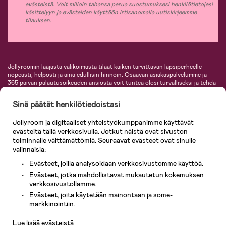
evästeistä. Voit milloin tahansa perua suostumuksesi henkilötietojesi
käsittelyyn ja evästeiden käyttöön irtisanomalla uutiskirjeemme
tilauksen.
Jollyroomin laajasta valikoimasta tilaat kaiken tarvittavan lapsiperheelle
nopeasti, helposti ja aina edullisin hinnoin. Osaavan asiakaspalvelumme ja
365 päivän palautusoikeuden ansiosta voit tuntea olosi turvalliseksi ja tehdä
ostoksia hyvillä mielin. Jollyroomilta saat lastenvaunut, turvaistuimet,
vaatteet vauvoille ja lapsille, inspiroivia sisustustuotteita lastenhuoneeseen,
Sinä päätät henkilötiedoistasi
lastentarvikkeita sekä paljon muuta. Meiltä löydät lukuisia tunnettuja
tuotemerkkejä, kuten Britax, Maxi-Cosi, Baby Jogger, BabyBjörn, Didriksons,
Jollyroom ja digitaaliset yhteistyökumppanimme käyttävät
KidKraft, Ergobaby, Philips Avent, Neonate, Cybex, LEGO ja monia muita!
evästeitä tällä verkkosivulla. Jotkut näistä ovat sivuston
Tervetuloa shoppailemaan Pohjoismaiden suurimpaan lastentarvikkeiden
verkkokauppaan!
toiminnalle välttämättömiä. Seuraavat evästeet ovat sinulle
valinnaisia:
Evästeet, joilla analysoidaan verkkosivustomme käyttöä.
Evästeet, jotka mahdollistavat mukautetun kokemuksen
verkkosivustollamme.
Evästeet, joita käytetään mainontaan ja some-
Asiakaspalvelu
markkinointiin.
Lue lisää evästeistä