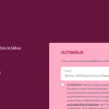
tus ja takuu
UUTISKIRJE
Tilaa uutiskirjeemme saadaksesi erity
n
Email*
Kyllä kiitos!
Haluan tilata uutiski
Hyväksyn siten henkilötietojeni k
Uutiskirjeemme käyttää evästeitä 
asiakkaidemme kiinnostusta tar
mainontaa, sisältömarkkinointia
evästekäytännöistämme
saat lis
evästeistä. Voit milloin tahansa