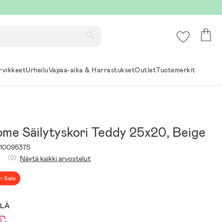
rvikkeet
Urheilu
Vapaa-aika & Harrastukset
Outlet
Tuotemerkit
ome Säilytyskori Teddy 25x20, Beige
10095375
(0)
Näytä kaikki arvostelut
h Sale
LLÄ
 €