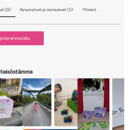
ut (0)
Kysymykset ja vastaukset (0)
Yhteisö
joita arvostelu
hteisöstämme