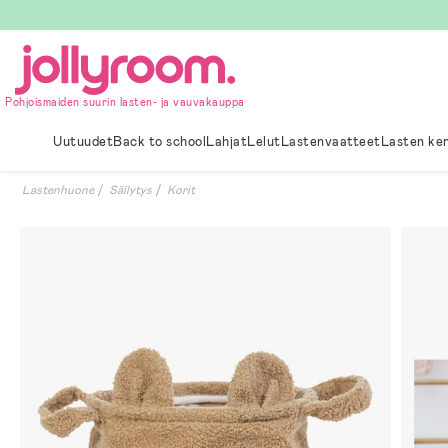
Hoppa
till
innehållet
Pohjoismaiden suurin lasten- ja vauvakauppa
Uutuudet
Back to school
Lahjat
Lelut
Lastenvaatteet
Lasten ke
Lastenhuone
Säilytys
Korit