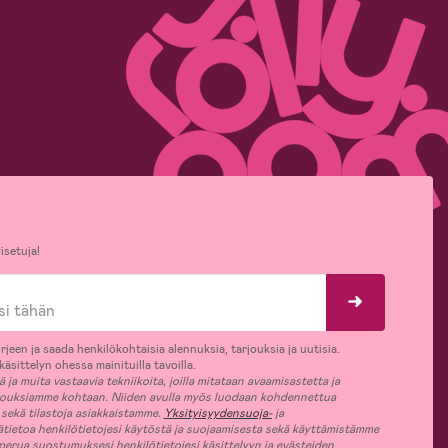
isetuja!
rjeen ja saada henkilökohtaisia alennuksia, tarjouksia ja uutisia.
äsittelyn ohessa mainituilla tavoilla.
ja muita vastaavia tekniikoita, joilla mitataan avaamisastetta ja
jouksiamme kohtaan. Niiden avulla myös luodaan kohdennettua
 sekä tilastoja asiakkaistamme.
Yksityisyydensuoja-
ja
ätietoa henkilötietojesi käytöstä ja suojaamisesta sekä käyttämistämme
 perua suostumuksesi henkilötietojesi käsittelyyn ja evästeiden