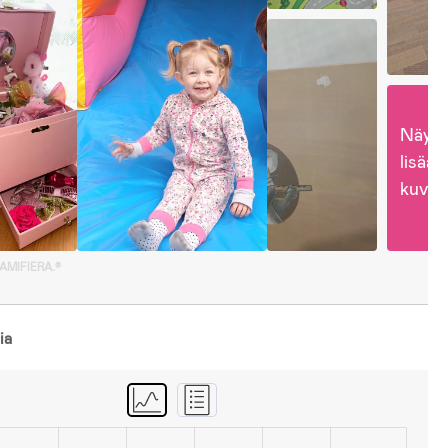
Näytä
lisää 
kuvia
GAMIFIERA.®
ia