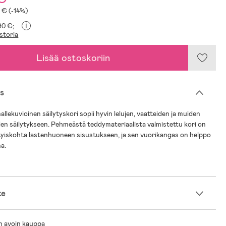
5 € (-14%)
i
,90 €;
storia
Lisää ostoskoriin
s
llekuvioinen säilytyskori sopii hyvin lelujen, vaatteiden ja muiden
en säilytykseen. Pehmeästä teddymateriaalista valmistettu kori on
tyiskohta lastenhuoneen sisustukseen, ja sen vuorikangas on helppo
a.
te
n avoin kauppa