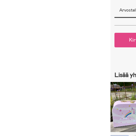
Arvostel
Kir
Lisää y