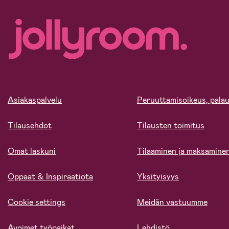
Asiakaspalvelu
Peruuttamisoikeus, palau
Tilausehdot
Tilausten toimitus
Omat laskuni
Tilaaminen ja maksamine
Oppaat & Inspiraatiota
Yksityisyys
Cookie settings
Meidän vastuumme
Avoimet työpaikat
Lehdistö