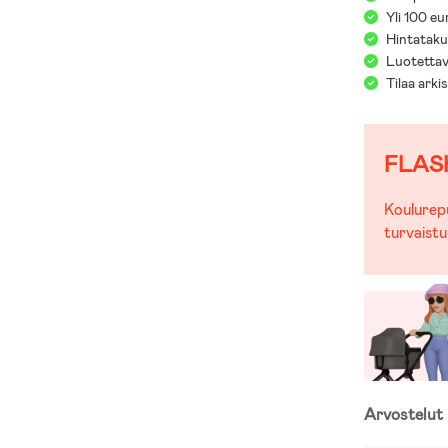
Yli 100 eu
Hintatakuu
Luotettav
Tilaa arki
FLAS
Koulurepu
turvaistu
Arvostelut