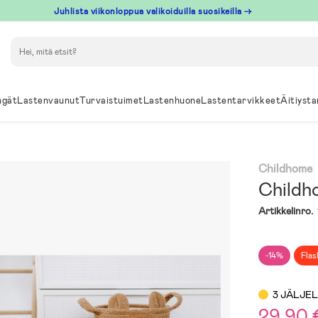
Juhlista viikonloppua valikoiduilla suosikeilla →
Hae
ngät
Lastenvaunut
Turvaistuimet
Lastenhuone
Lastentarvikkeet
Äitiysta
Childhome
Childh
Artikkelinro.
-14%
Flas
3 JÄLJE
29,90