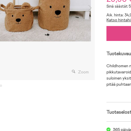
Sinä säästät 
Aik. hinta: 34
Katso hintahi
Tuotekuvau
Childhomen na
Zoom
pikkutavaroid
suloinen yksi
pitää puhtaan
Tuoteselos
365 päivä