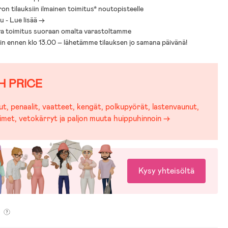
ron tilauksiin ilmainen toimitus* noutopisteelle
 - Lue lisää ->
a toimitus suoraan omalta varastoltamme
sin ennen klo 13.00 – lähetämme tilauksen jo samana päivänä!
H PRICE
t, penaalit, vaatteet, kengät, polkupyörät, lastenvaunut,
imet, vetokärryt ja paljon muuta huippuhinnoin →
Kysy yhteisöltä