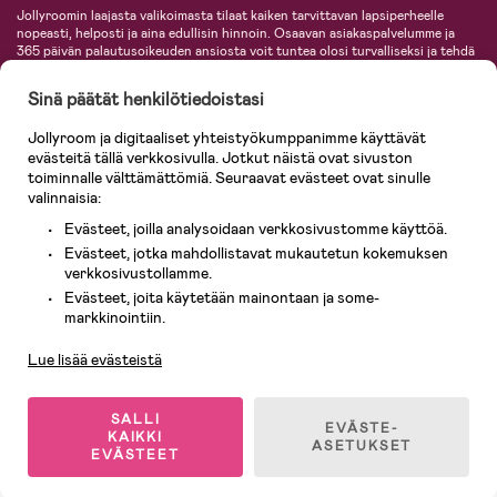
Jollyroomin laajasta valikoimasta tilaat kaiken tarvittavan lapsiperheelle
nopeasti, helposti ja aina edullisin hinnoin. Osaavan asiakaspalvelumme ja
365 päivän palautusoikeuden ansiosta voit tuntea olosi turvalliseksi ja tehdä
ostoksia hyvillä mielin. Jollyroomilta saat lastenvaunut, turvaistuimet,
vaatteet vauvoille ja lapsille, inspiroivia sisustustuotteita lastenhuoneeseen,
Sinä päätät henkilötiedoistasi
lastentarvikkeita sekä paljon muuta. Meiltä löydät lukuisia tunnettuja
tuotemerkkejä, kuten Britax, Maxi-Cosi, Baby Jogger, BabyBjörn, Didriksons,
Jollyroom ja digitaaliset yhteistyökumppanimme käyttävät
KidKraft, Ergobaby, Philips Avent, Neonate, Cybex, LEGO ja monia muita!
evästeitä tällä verkkosivulla. Jotkut näistä ovat sivuston
Tervetuloa shoppailemaan Pohjoismaiden suurimpaan lastentarvikkeiden
verkkokauppaan!
toiminnalle välttämättömiä. Seuraavat evästeet ovat sinulle
valinnaisia:
Evästeet, joilla analysoidaan verkkosivustomme käyttöä.
Evästeet, jotka mahdollistavat mukautetun kokemuksen
verkkosivustollamme.
Evästeet, joita käytetään mainontaan ja some-
Asiakaspalvelu
markkinointiin.
Lue lisää evästeistä
© 2026 Jollyroom AB. Kaikki oikeudet pidätetään.
SALLI
EVÄSTE-
KAIKKI
ASETUKSET
EVÄSTEET