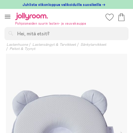
Hoppa
Juhlista viikonloppua valikoiduilla suosikeilla →
till
innehållet
Pohjoismaiden suurin lasten- ja vauvakauppa
Hae
Lastenhuone
Lastensängyt & Tarvikkeet
Sänkytarvikkeet
Peitot & Tyynyt