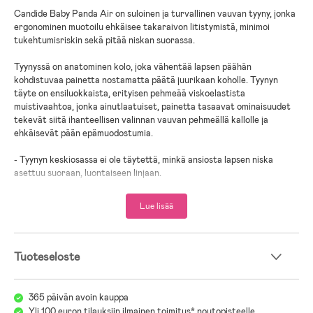
Candide Baby Panda Air on suloinen ja turvallinen vauvan tyyny, jonka
ergonominen muotoilu ehkäisee takaraivon litistymistä, minimoi
tukehtumisriskin sekä pitää niskan suorassa.
Tyynyssä on anatominen kolo, joka vähentää lapsen päähän
kohdistuvaa painetta nostamatta päätä juurikaan koholle. Tyynyn
täyte on ensiluokkaista, erityisen pehmeää viskoelastista
muistivaahtoa, jonka ainutlaatuiset, painetta tasaavat ominaisuudet
tekevät siitä ihanteellisen valinnan vauvan pehmeällä kallolle ja
ehkäisevät pään epämuodostumia.
- Tyynyn keskiosassa ei ole täytettä, minkä ansiosta lapsen niska
asettuu suoraan, luontaiseen linjaan.
- Matalat reunat minimoivat tukehtumisriskin ja ehkäisevät sitä, että
lapsi hengittää sisään ulos hengittämäänsä ilmaa.
Lue lisää
- Lapsen pää ei ole jumissa paikoillaan, vaan hän voi kääntää päätään
sivulle.
- Tyyny ei sisällä irtonaisia osia, jotka aiheuttaisivat tukehtumisriskin.
- Kätevän pienikokoinen tyyny mahtuu lastenvaunuihin tai
Tuoteseloste
babysitteriin.
- Päällinen koostuu mukavan pehmeästä puuvillajerseyfroteesta.
- Koko tyynyn voi pestä pesukoneessa.
365 päivän avoin kauppa
Yli 100 euron tilauksiin ilmainen toimitus* noutopisteelle