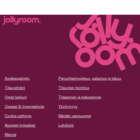
Asiakaspalvelu
Peruuttamisoikeus, palautus ja takuu
Tilausehdot
Tilausten toimitus
Omat laskuni
Tilaaminen ja maksaminen
Oppaat & Inspiraatiota
Yksityisyys
Cookie settings
Meidän vastuumme
Avoimet työpaikat
Lehdistö
Meistä