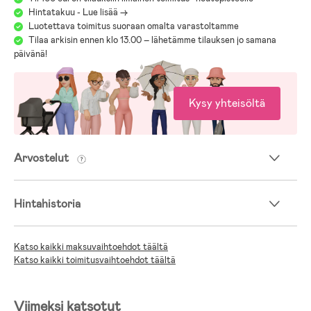
Ikäsuositus: 0–6 kk.
Hintatakuu - Lue lisää ->
Luotettava toimitus suoraan omalta varastoltamme
Vinkki! Mikäli lapsen pää on jo kasvanut epäsymmetriseksi, silloin
Tilaa arkisin ennen klo 13.00 – lähetämme tilauksen jo samana
suositellaan käytettäväksi Baby Sleep -unitukea (sivutyyny).
päivänä!
Kysy yhteisöltä
Arvostelut
Hintahistoria
Katso kaikki maksuvaihtoehdot täältä
Katso kaikki toimitusvaihtoehdot täältä
Viimeksi katsotut