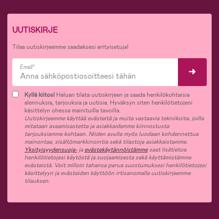
UUTISKIRJE
Tilaa uutiskirjeemme saadaksesi erityisetuja!
Email*
Kyllä kiitos!
Haluan tilata uutiskirjeen ja saada henkilökohtaisia
alennuksia, tarjouksia ja uutisia. Hyväksyn siten henkilötietojeni
käsittelyn ohessa mainituilla tavoilla.
Uutiskirjeemme käyttää evästeitä ja muita vastaavia tekniikoita, joilla
mitataan avaamisastetta ja asiakkaidemme kiinnostusta
tarjouksiamme kohtaan. Niiden avulla myös luodaan kohdennettua
mainontaa, sisältömarkkinointia sekä tilastoja asiakkaistamme.
Yksityisyydensuoja-
ja
evästekäytännöistämme
saat lisätietoa
henkilötietojesi käytöstä ja suojaamisesta sekä käyttämistämme
evästeistä. Voit milloin tahansa perua suostumuksesi henkilötietojesi
käsittelyyn ja evästeiden käyttöön irtisanomalla uutiskirjeemme
tilauksen.