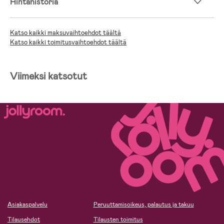
Hintahistoria
Katso kaikki maksuvaihtoehdot täältä
Katso kaikki toimitusvaihtoehdot täältä
Viimeksi katsotut
Asiakaspalvelu
Peruuttamisoikeus, palautus ja takuu
Tilausehdot
Tilausten toimitus