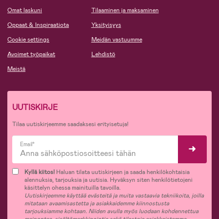
Omat laskuni
Tilaaminen ja maksaminen
Oppaat & Inspiraatiota
Yksityisyys
Cookie settings
Meidän vastuumme
Avoimet työpaikat
Lehdistö
Meistä
UUTISKIRJE
Tilaa uutiskirjeemme saadaksesi erityisetuja!
Email*
Kyllä kiitos!
Haluan tilata uutiskirjeen ja saada henkilökohtaisia
alennuksia, tarjouksia ja uutisia. Hyväksyn siten henkilötietojeni
käsittelyn ohessa mainituilla tavoilla.
Uutiskirjeemme käyttää evästeitä ja muita vastaavia tekniikoita, joilla
mitataan avaamisastetta ja asiakkaidemme kiinnostusta
tarjouksiamme kohtaan. Niiden avulla myös luodaan kohdennettua