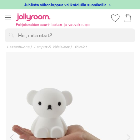
Hoppa
Juhlista viikonloppua valikoiduilla suosikeilla →
till
innehållet
Pohjoismaiden suurin lasten- ja vauvakauppa
Hae
Lastenhuone
Lamput & Valaisimet
Yövalot