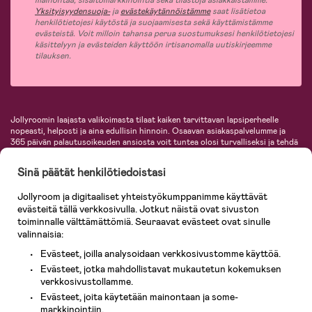
mainontaa, sisältömarkkinointia sekä tilastoja asiakkaistamme.
Yksityisyydensuoja-
ja
evästekäytännöistämme
saat lisätietoa
henkilötietojesi käytöstä ja suojaamisesta sekä käyttämistämme
evästeistä. Voit milloin tahansa perua suostumuksesi henkilötietojesi
käsittelyyn ja evästeiden käyttöön irtisanomalla uutiskirjeemme
tilauksen.
Jollyroomin laajasta valikoimasta tilaat kaiken tarvittavan lapsiperheelle
nopeasti, helposti ja aina edullisin hinnoin. Osaavan asiakaspalvelumme ja
365 päivän palautusoikeuden ansiosta voit tuntea olosi turvalliseksi ja tehdä
ostoksia hyvillä mielin. Jollyroomilta saat lastenvaunut, turvaistuimet,
vaatteet vauvoille ja lapsille, inspiroivia sisustustuotteita lastenhuoneeseen,
Sinä päätät henkilötiedoistasi
lastentarvikkeita sekä paljon muuta. Meiltä löydät lukuisia tunnettuja
tuotemerkkejä, kuten Britax, Maxi-Cosi, Baby Jogger, BabyBjörn, Didriksons,
Jollyroom ja digitaaliset yhteistyökumppanimme käyttävät
KidKraft, Ergobaby, Philips Avent, Neonate, Cybex, LEGO ja monia muita!
evästeitä tällä verkkosivulla. Jotkut näistä ovat sivuston
Tervetuloa shoppailemaan Pohjoismaiden suurimpaan lastentarvikkeiden
verkkokauppaan!
toiminnalle välttämättömiä. Seuraavat evästeet ovat sinulle
valinnaisia:
Evästeet, joilla analysoidaan verkkosivustomme käyttöä.
Evästeet, jotka mahdollistavat mukautetun kokemuksen
verkkosivustollamme.
Evästeet, joita käytetään mainontaan ja some-
markkinointiin.