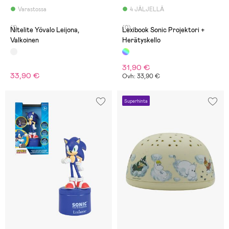
Varastossa
4 JÄLJELLÄ
(1)
(0)
Nitelite Yövalo Leijona,
Lexibook Sonic Projektori +
Valkoinen
Herätyskello
31,90 €
33,90 €
Ovh: 33,90 €
Superhinta