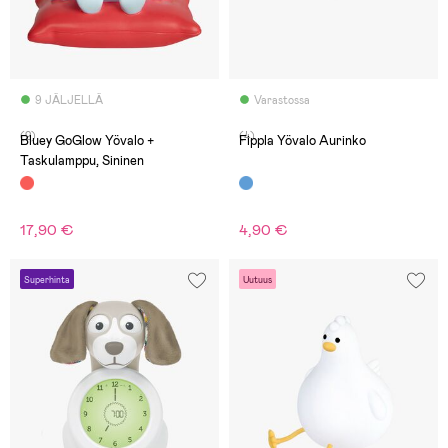
9 JÄLJELLÄ
Varastossa
(2)
(4)
Bluey GoGlow Yövalo +
Fippla Yövalo Aurinko
Taskulamppu, Sininen
17,90 €
4,90 €
Superhinta
Uutuus