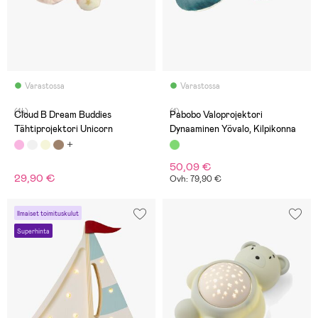
Varastossa
Varastossa
(14)
(1)
Cloud B Dream Buddies
Pabobo Valoprojektori
Tähtiprojektori Unicorn
Dynaaminen Yövalo, Kilpikonna
50,09 €
29,90 €
Ovh: 79,90 €
Ilmaiset toimituskulut
Superhinta