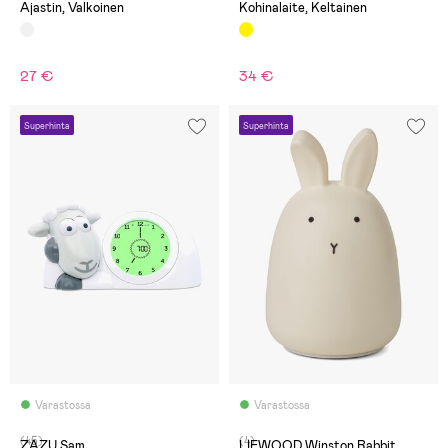
Ajastin, Valkoinen
Kohinalaite, Keltainen
27 €
34 €
Superhinta
Superhinta
Varastossa
Varastossa
(45)
(4)
ZAZU Sam
LIEWOOD Winston Rabbit