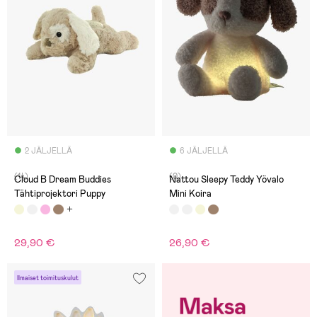
2 JÄLJELLÄ
6 JÄLJELLÄ
(14)
(0)
Cloud B Dream Buddies
Nattou Sleepy Teddy Yövalo
Tähtiprojektori Puppy
Mini Koira
29,90 €
26,90 €
Ilmaiset toimituskulut