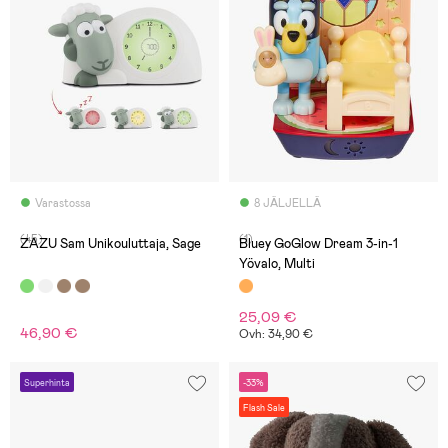
Varastossa
8 JÄLJELLÄ
(45)
(1)
ZAZU Sam Unikouluttaja, Sage
Bluey GoGlow Dream 3-in-1
Yövalo, Multi
25,09 €
46,90 €
Ovh: 34,90 €
Superhinta
-33%
Flash Sale