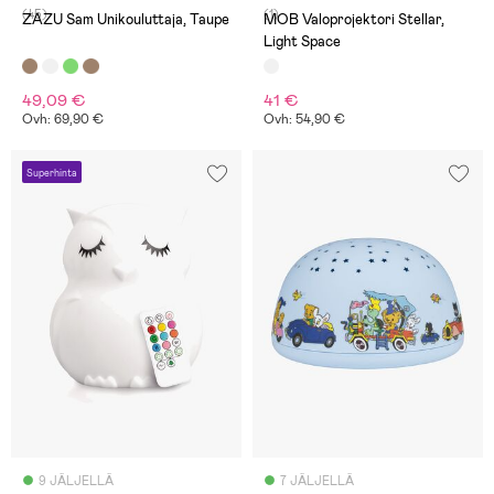
(45)
(1)
ZAZU Sam Unikouluttaja, Taupe
MOB Valoprojektori Stellar,
Light Space
49,09 €
41 €
Ovh: 69,90 €
Ovh: 54,90 €
Superhinta
9 JÄLJELLÄ
7 JÄLJELLÄ