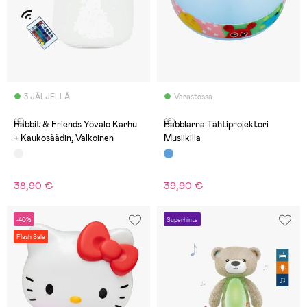
3 JÄLJELLÄ
Varastossa
(2)
(6)
Rabbit & Friends Yövalo Karhu
Babblarna Tähtiprojektori
+ Kaukosäädin, Valkoinen
Musiikilla
38,90 €
39,90 €
-40%
Superhinta
Flash Sale