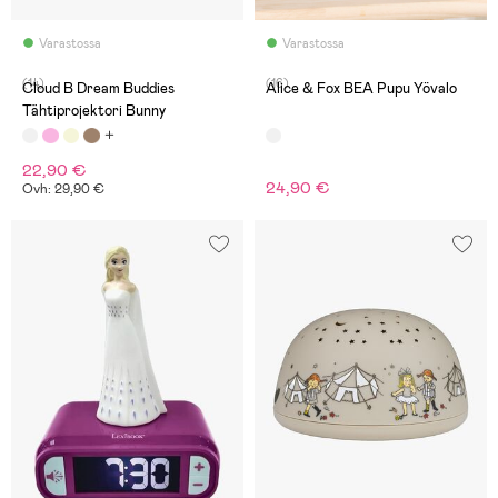
Varastossa
Varastossa
(14)
(16)
Cloud B Dream Buddies
Alice & Fox BEA Pupu Yövalo
Tähtiprojektori Bunny
22,90 €
24,90 €
Ovh: 29,90 €