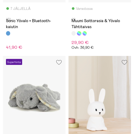
7 JÄLJELLÄ
Varastossa
(0)
(1)
Sonic Yövalo + Bluetooth-
Muumi Soittorasia & Yövalo
kaiutin
Tähtitaivas
29,90 €
41,90 €
Ovh: 36,90 €
Superhinta