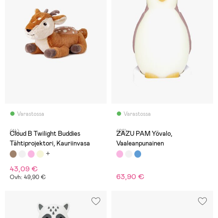
Varastossa
Varastossa
(14)
(28)
Cloud B Twilight Buddies
ZAZU PAM Yövalo,
Tähtiprojektori, Kauriinvasa
Vaaleanpunainen
43,09 €
63,90 €
Ovh: 49,90 €