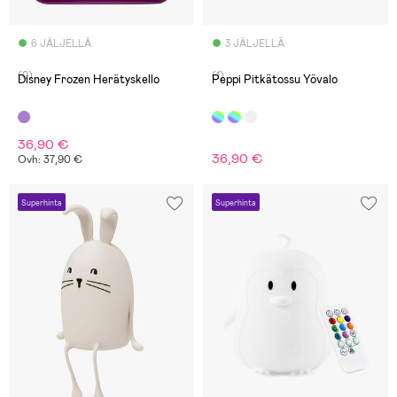
6 JÄLJELLÄ
3 JÄLJELLÄ
(0)
(1)
Disney Frozen Herätyskello
Peppi Pitkätossu Yövalo
36,90 €
36,90 €
Ovh: 37,90 €
Superhinta
Superhinta