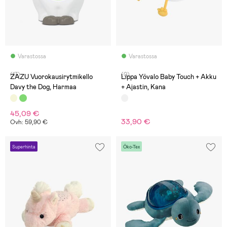
Varastossa
Varastossa
(17)
(0)
ZAZU Vuorokausirytmikello
Lippa Yövalo Baby Touch + Akku
Davy the Dog, Harmaa
+ Ajastin, Kana
45,09 €
33,90 €
Ovh: 59,90 €
Superhinta
Öko-Tex