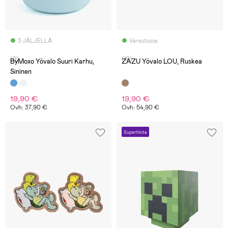
3 JÄLJELLÄ
Varastossa
(0)
(19)
ByMoxo Yövalo Suuri Karhu,
ZAZU Yövalo LOU, Ruskea
Sininen
19,90 €
19,90 €
Ovh: 37,90 €
Ovh: 54,90 €
Superhinta