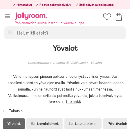
Hoppa
Hintatakuu
Postin pakettipalvelut
365 päivän avoin kauppa
till
Tilaa arkisin ennen klo 13.00 – lähetämme tilauksen jo samana päivänä!
innehållet
Pohjoismaiden suurin lasten- ja vauvakauppa
Hae
Yövalot
Lastenhuone
Lamput & Valaisimet
Yövalot
Vähennä lapsen pimeän pelkoa ja luo uniystävällinen ympäristö
lapsellesi suloisten yövalojen avulla. Yövalot valaisevat lastenhuoneen
samalla, kun ne rauhoittavat lasta nukkumaan mennessä.
Valikoimassamme on erilaisia pehmeitä yövaloja, jotka toimivat myös
lasten u
...
Lue lisää
Takaisin
Yövalot
Kattovalaisimet
Lattiavalaisimet
Pöytävalais