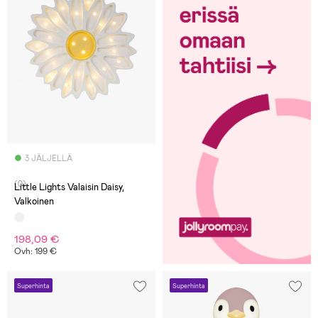
3 JÄLJELLÄ
(0)
Little Lights Valaisin Daisy,
Valkoinen
198,09 €
Ovh: 199 €
Superhinta
Superhinta