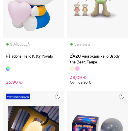
2 JÄLJELLÄ
Varastossa
(1)
(3)
Paladone Hello Kitty Yövalo
ZAZU Vuorokausikello Brody
the Bear, Taupe
39,09 €
23,90 €
Ovh: 69,90 €
Viimeinen tilaisuus