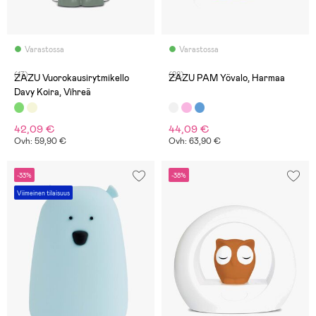
Varastossa
Varastossa
(17)
(28)
ZAZU Vuorokausirytmikello
ZAZU PAM Yövalo, Harmaa
Davy Koira, Vihreä
42,09 €
44,09 €
Ovh: 59,90 €
Ovh: 63,90 €
-33%
-38%
Viimeinen tilaisuus