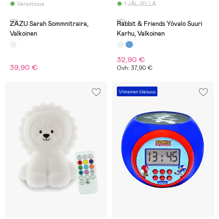
Varastossa
1 JÄLJELLÄ
(0)
(0)
ZAZU Sarah Sommnitraira,
Rabbit & Friends Yövalo Suuri
Valkoinen
Karhu, Valkoinen
32,90 €
39,90 €
Ovh: 37,90 €
Viimeinen tilaisuus