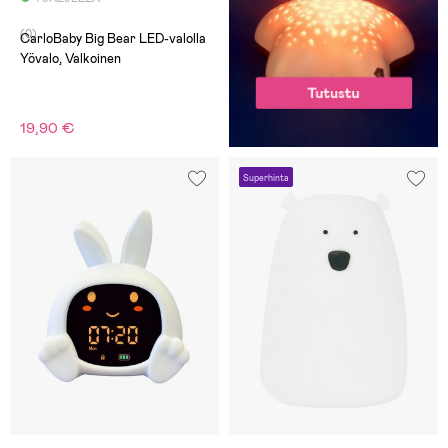
(0)
CarloBaby Big Bear LED-valolla
Yövalo, Valkoinen
19,90 €
Superhinta