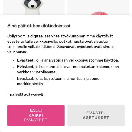
Sinä päätät henkilötiedoistasi
Jollyroom ja digitaaliset yhteistyökumppanimme käyttävät
evästeitä tällä verkkosivulla. Jotkut näistä ovat sivuston
toiminnalle välttämättömiä. Seuraavat evästeet ovat sinulle
valinnaisia:
Evästeet, joilla analysoidaan verkkosivustomme käyttöä.
Evästeet, jotka mahdollistavat mukautetun kokemuksen
verkkosivustollamme.
3 JÄLJELLÄ
5 JÄLJELLÄ
Evästeet, joita käytetään mainontaan ja some-
Asiakaspalvelu
(0)
(14)
markkinointiin.
bblüv Yövalo Taskulamppu 2-in-1
Cloud B Tähtiprojektori
Merikilpikonna, Pink
Lue lisää evästeistä
28,09 €
61,09 €
Ovh: 39,90 €
Ovh: 73,90 €
SALLI
EVÄSTE-
KAIKKI
ASETUKSET
EVÄSTEET
-25%
Superhinta