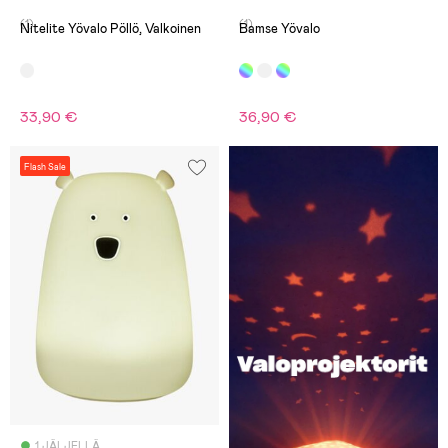
(1)
(1)
Nitelite Yövalo Pöllö, Valkoinen
Bamse Yövalo
33,90 €
36,90 €
Flash Sale
1 JÄLJELLÄ