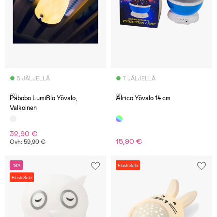
5 JÄLJELLÄ
7 JÄLJELLÄ
(2)
(1)
Pabobo LumiBlo Yövalo,
Alrico Yövalo 14 cm
Valkoinen
32,90 €
15,90 €
Ovh: 59,90 €
-19%
Flash Sale
Flash Sale