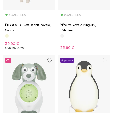
5 JÄLJELLÄ
2 JÄLJELLÄ
(0)
(1)
LIEWOOD Evex Rabbit Yövalo,
Nitelite Yövalo Pingviini,
Sandy
Valkoinen
39,90 €
33,90 €
Ovh: 50,90 €
-9%
Superhinta