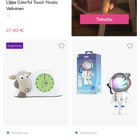
(13)
Lippa Colorful Touch Yövalo,
Valkoinen
27,90 €
Superhinta
Varastossa
Varastossa