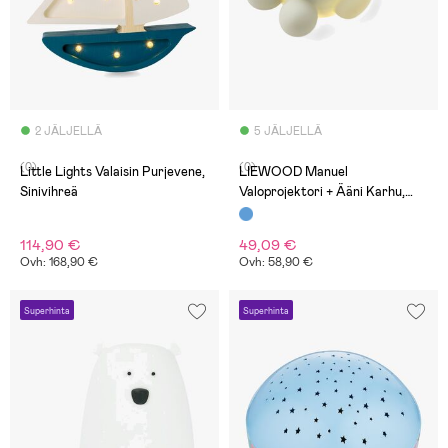
2 JÄLJELLÄ
5 JÄLJELLÄ
(0)
(0)
Little Lights Valaisin Purjevene,
LIEWOOD Manuel
Sinivihreä
Valoprojektori + Ääni Karhu,
Dove Blue
114,90 €
49,09 €
Ovh: 168,90 €
Ovh: 58,90 €
Superhinta
Superhinta