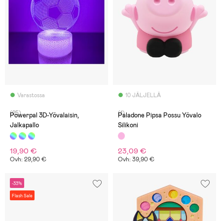
Varastossa
10 JÄLJELLÄ
(25)
(1)
Powerpal 3D-Yövalaisin,
Paladone Pipsa Possu Yövalo
Jalkapallo
Silikoni
19,90 €
23,09 €
Ovh: 29,90 €
Ovh: 39,90 €
-33%
Flash Sale