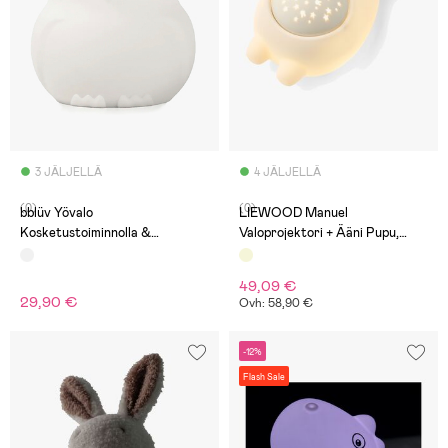
3 JÄLJELLÄ
4 JÄLJELLÄ
(0)
(0)
bblüv Yövalo
LIEWOOD Manuel
Kosketustoiminnolla &
Valoprojektori + Ääni Pupu,
Kaukosäätimellä, Pöllö
Sandy
49,09 €
29,90 €
Ovh: 58,90 €
-12%
Flash Sale