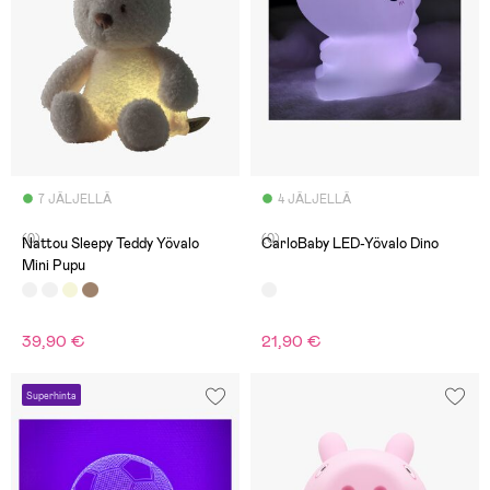
7 JÄLJELLÄ
4 JÄLJELLÄ
(0)
(0)
Nattou Sleepy Teddy Yövalo
CarloBaby LED-Yövalo Dino
Mini Pupu
39,90 €
21,90 €
Superhinta