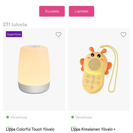
Suodata
Lajittele
231 tulosta.
Superhinta
Varastossa
Varastossa
(64)
(10)
Lippa Colorful Touch Yövalo
Lippa Kimalainen Yövalo +