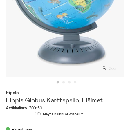
Zoom
Fippla
Fippla Globus Karttapallo, Eläimet
Artikkelinro.
709150
(15)
Näytä kaikki arvostelut
Varastossa