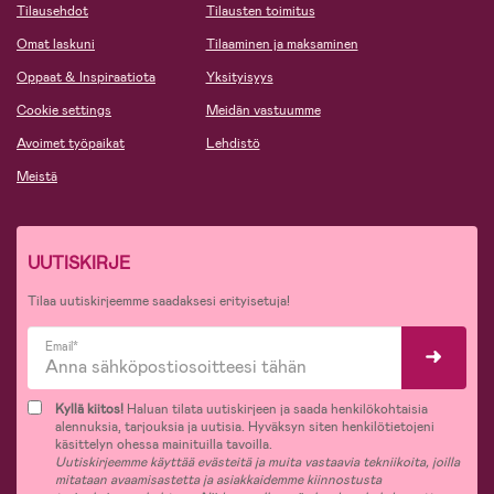
Tilausehdot
Tilausten toimitus
Omat laskuni
Tilaaminen ja maksaminen
Oppaat & Inspiraatiota
Yksityisyys
Cookie settings
Meidän vastuumme
Avoimet työpaikat
Lehdistö
Meistä
UUTISKIRJE
Tilaa uutiskirjeemme saadaksesi erityisetuja!
Email*
Kyllä kiitos!
Haluan tilata uutiskirjeen ja saada henkilökohtaisia
alennuksia, tarjouksia ja uutisia. Hyväksyn siten henkilötietojeni
käsittelyn ohessa mainituilla tavoilla.
Uutiskirjeemme käyttää evästeitä ja muita vastaavia tekniikoita, joilla
mitataan avaamisastetta ja asiakkaidemme kiinnostusta