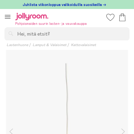
Hoppa
Juhlista viikonloppua valikoiduilla suosikeilla →
till
innehållet
Pohjoismaiden suurin lasten- ja vauvakauppa
Hae
Lastenhuone
Lamput & Valaisimet
Kattovalaisimet