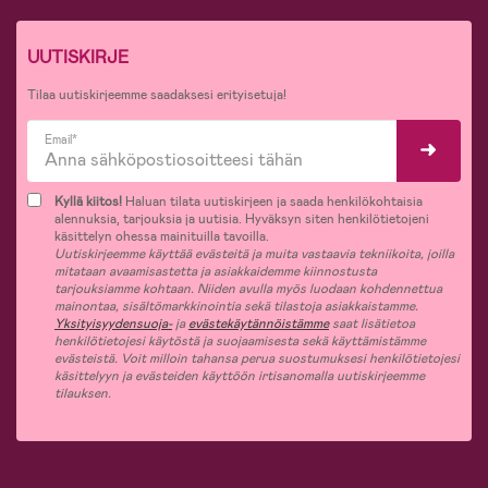
UUTISKIRJE
Tilaa uutiskirjeemme saadaksesi erityisetuja!
Email*
Kyllä kiitos!
Haluan tilata uutiskirjeen ja saada henkilökohtaisia
alennuksia, tarjouksia ja uutisia. Hyväksyn siten henkilötietojeni
käsittelyn ohessa mainituilla tavoilla.
Uutiskirjeemme käyttää evästeitä ja muita vastaavia tekniikoita, joilla
mitataan avaamisastetta ja asiakkaidemme kiinnostusta
tarjouksiamme kohtaan. Niiden avulla myös luodaan kohdennettua
mainontaa, sisältömarkkinointia sekä tilastoja asiakkaistamme.
Yksityisyydensuoja-
ja
evästekäytännöistämme
saat lisätietoa
henkilötietojesi käytöstä ja suojaamisesta sekä käyttämistämme
evästeistä. Voit milloin tahansa perua suostumuksesi henkilötietojesi
käsittelyyn ja evästeiden käyttöön irtisanomalla uutiskirjeemme
tilauksen.