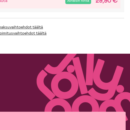
29,90 €
uuta
Alhaisin hinta
 maksuvaihtoehdot täältä
toimitusvaihtoehdot täältä