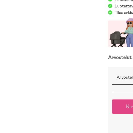
Luotettav
Tilaa arki
Arvostelut
Arvostel
Kir