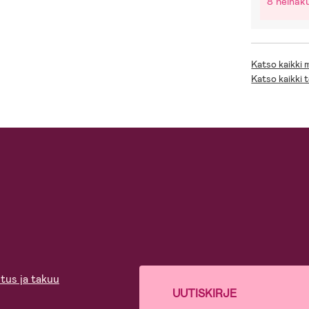
8 heinäk
Katso kaikki
Katso kaikki 
tus ja takuu
UUTISKIRJE