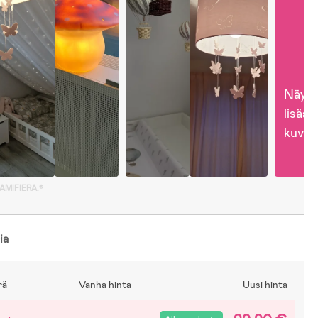
Näytä
lisää 
kuvia
GAMIFIERA.®
ia
rä
Vanha hinta
Uusi hinta