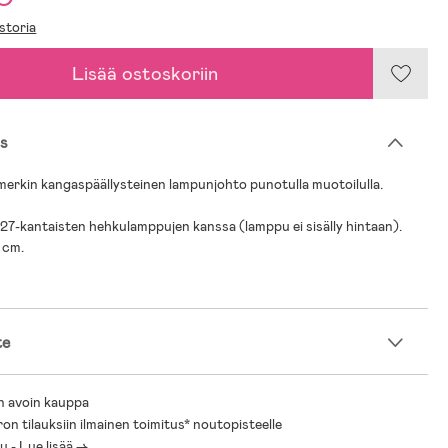
storia
Lisää ostoskoriin
s
merkin kangaspäällysteinen lampunjohto punotulla muotoilulla.
27-kantaisten hehkulamppujen kanssa (lamppu ei sisälly hintaan).
0 cm.
te
n avoin kauppa
ron tilauksiin ilmainen toimitus* noutopisteelle
 - Lue lisää ->