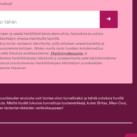
isetuja!
rjeen ja saada henkilökohtaisia alennuksia, tarjouksia ja uutisia.
äsittelyn ohessa mainituilla tavoilla.
ja muita vastaavia tekniikoita, joilla mitataan avaamisastetta ja
jouksiamme kohtaan. Niiden avulla myös luodaan kohdennettua
 sekä tilastoja asiakkaistamme.
Yksityisyydensuoja-
ja
ätietoa henkilötietojesi käytöstä ja suojaamisesta sekä käyttämistämme
 perua suostumuksesi henkilötietojesi käsittelyyn ja evästeiden
jeemme tilauksen.
usoikeuden ansiosta voit tuntea olosi turvalliseksi ja tehdä ostoksia hyvillä
uuta. Meiltä löydät lukuisia tunnettuja tuotemerkkejä, kuten Britax, Maxi-Cosi,
an lastentarvikkeiden verkkokauppaan!