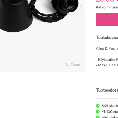
Katso hintahi
Tuotekuvau
Alice & Fox -
- Käytetään E
Zoom
- Mitat: P 13
Tuoteselos
365 päivä
Yli 100 eu
Hintatakuu