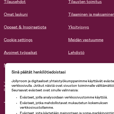
Tilausehdot
Tilausten toimitus
Omat laskuni
Tilaaminen ja maksamine
Oppaat & Inspiraatiota
Yksityisyys
Cookie settings
Meidän vastuumme
Avoimet työpaikat
Lehdistö
Meistä
Sinä päätät henkilötiedoistasi
Jollyroom ja digitaaliset yhteistyökumppanimme käyttävät evästei
Jollyroomin laajasta valikoimasta tilaat kaiken tarvittavan lapsiperheelle nopeast
verkkosivulla. Jotkut näistä ovat sivuston toiminnalle välttämättö
mielin. Jollyroomilta saat lastenvaunut, turvaistuimet, vaatteet vauvoille ja laps
Baby Jogger, BabyBjörn, Didriksons, KidKraft, Ergobaby, Philips Avent, Neona
Seuraavat evästeet ovat sinulle valinnaisia:
Evästeet, joilla analysoidaan verkkosivustomme käyttöä.
Evästeet, jotka mahdollistavat mukautetun kokemuksen
verkkosivustollamme.
Evästeet, joita käytetään mainontaan ja some-markkinointiin