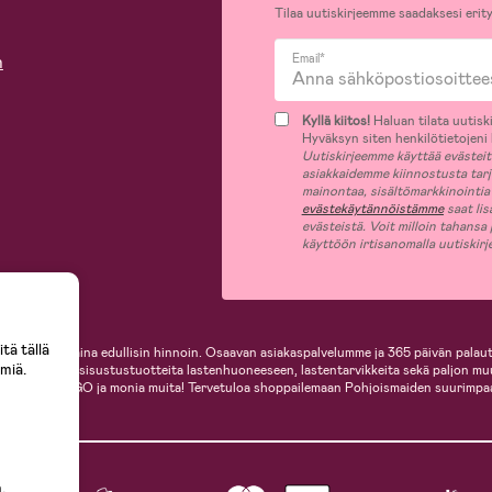
Tilaa uutiskirjeemme saadaksesi erity
n
Email*
Kyllä kiitos!
Haluan tilata uutiski
Hyväksyn siten henkilötietojeni k
Uutiskirjeemme käyttää evästeitä 
asiakkaidemme kiinnostusta tar
mainontaa, sisältömarkkinointia
evästekäytännöistämme
saat lis
evästeistä. Voit milloin tahansa
käyttöön irtisanomalla uutiskir
tä tällä
i, helposti ja aina edullisin hinnoin. Osaavan asiakaspalvelumme ja 365 päivän palaut
miä.
ille, inspiroivia sisustustuotteita lastenhuoneeseen, lastentarvikkeita sekä paljon m
te, Cybex, LEGO ja monia muita! Tervetuloa shoppailemaan Pohjoismaiden suurimpa
.