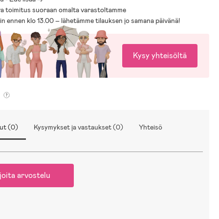
a toimitus suoraan omalta varastoltamme
sin ennen klo 13.00 – lähetämme tilauksen jo samana päivänä!
Kysy yhteisöltä
ut (0)
Kysymykset ja vastaukset (0)
Yhteisö
joita arvostelu