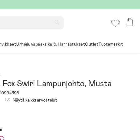
rvikkeet
Urheilu
Vapaa-aika & Harrastukset
Outlet
Tuotemerkit
x
& Fox Swirl Lampunjohto, Musta
10294328
(0)
Näytä kaikki arvostelut
sa
 €