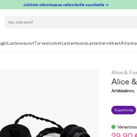
Juhlista viikonloppua valikoiduilla suosikeilla →
Hae
ngät
Lastenvaunut
Turvaistuimet
Lastenhuone
Lastentarvikkeet
Äitiysta
Alice & Fo
Alice 
Artikkelinro.
Superhinta
Varastos
29,90