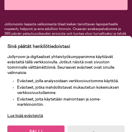
Jollyroomin laajasta valikoimasta tilaat kaiken tarvittavan lapsiperheelle
nopeasti, helposti ja aina edullisin hinnoin. Osaavan asiakaspalvelumme ja
365 päivän palautusoikeuden ansiosta voit tuntea olosi turvalliseksi ja tehdä
ostoksia hyvillä mielin. Jollyroomilta saat lastenvaunut, turvaistuimet,
vaatteet vauvoille ja lapsille, inspiroivia sisustustuotteita lastenhuoneeseen,
Sinä päätät henkilötiedoistasi
lastentarvikkeita sekä paljon muuta. Meiltä löydät lukuisia tunnettuja
tuotemerkkejä, kuten Britax, Maxi-Cosi, Baby Jogger, BabyBjörn, Didriksons,
Jollyroom ja digitaaliset yhteistyökumppanimme käyttävät
KidKraft, Ergobaby, Philips Avent, Neonate, Cybex, LEGO ja monia muita!
evästeitä tällä verkkosivulla. Jotkut näistä ovat sivuston
Tervetuloa shoppailemaan Pohjoismaiden suurimpaan lastentarvikkeiden
verkkokauppaan!
toiminnalle välttämättömiä. Seuraavat evästeet ovat sinulle
valinnaisia:
Evästeet, joilla analysoidaan verkkosivustomme käyttöä.
Evästeet, jotka mahdollistavat mukautetun kokemuksen
verkkosivustollamme.
Evästeet, joita käytetään mainontaan ja some-
Asiakaspalvelu
markkinointiin.
Lue lisää evästeistä
© 2026 Jollyroom AB. Kaikki oikeudet pidätetään.
SALLI