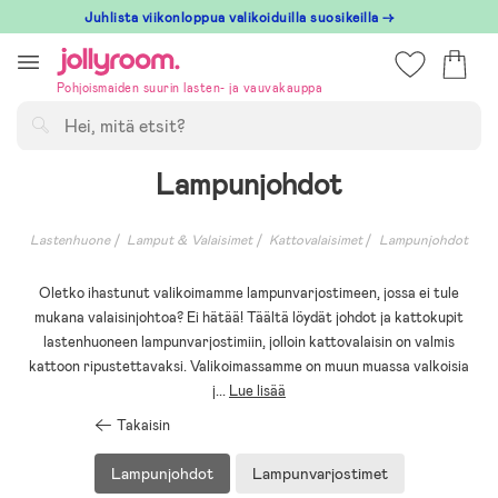
Hoppa
Juhlista viikonloppua valikoiduilla suosikeilla →
till
innehållet
Pohjoismaiden suurin lasten- ja vauvakauppa
Hae
Lampunjohdot
Lastenhuone
Lamput & Valaisimet
Kattovalaisimet
Lampunjohdot
Oletko ihastunut valikoimamme lampunvarjostimeen, jossa ei tule
mukana valaisinjohtoa? Ei hätää! Täältä löydät johdot ja kattokupit
lastenhuoneen lampunvarjostimiin, jolloin kattovalaisin on valmis
kattoon ripustettavaksi. Valikoimassamme on muun muassa valkoisia
j
...
Lue lisää
Takaisin
Lampunjohdot
Lampunvarjostimet