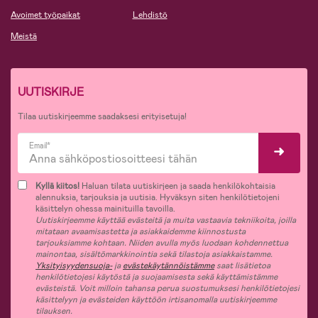
Avoimet työpaikat
Lehdistö
Meistä
UUTISKIRJE
Tilaa uutiskirjeemme saadaksesi erityisetuja!
Email*
Kyllä kiitos!
Haluan tilata uutiskirjeen ja saada henkilökohtaisia
alennuksia, tarjouksia ja uutisia. Hyväksyn siten henkilötietojeni
käsittelyn ohessa mainituilla tavoilla.
Uutiskirjeemme käyttää evästeitä ja muita vastaavia tekniikoita, joilla
mitataan avaamisastetta ja asiakkaidemme kiinnostusta
tarjouksiamme kohtaan. Niiden avulla myös luodaan kohdennettua
mainontaa, sisältömarkkinointia sekä tilastoja asiakkaistamme.
Yksityisyydensuoja-
ja
evästekäytännöistämme
saat lisätietoa
henkilötietojesi käytöstä ja suojaamisesta sekä käyttämistämme
evästeistä. Voit milloin tahansa perua suostumuksesi henkilötietojesi
käsittelyyn ja evästeiden käyttöön irtisanomalla uutiskirjeemme
tilauksen.