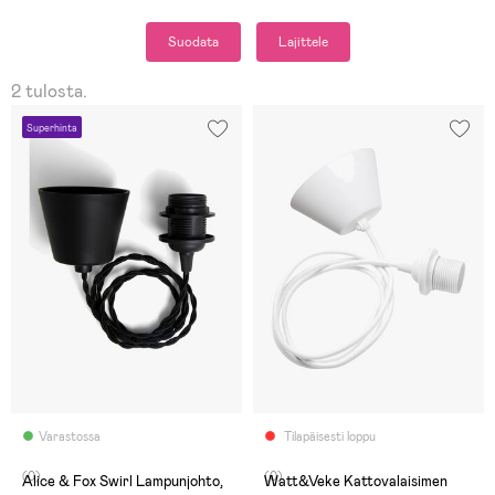
Suodata
Lajittele
2 tulosta.
Superhinta
Varastossa
Tilapäisesti loppu
(0)
(0)
Alice & Fox Swirl Lampunjohto,
Watt&Veke Kattovalaisimen