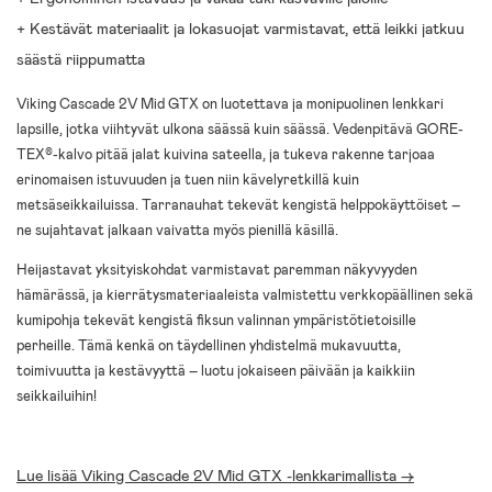
+ Kestävät materiaalit ja lokasuojat varmistavat, että leikki jatkuu
säästä riippumatta
Viking Cascade 2V Mid GTX on luotettava ja monipuolinen lenkkari
lapsille, jotka viihtyvät ulkona säässä kuin säässä. Vedenpitävä GORE-
TEX®-kalvo pitää jalat kuivina sateella, ja tukeva rakenne tarjoaa
erinomaisen istuvuuden ja tuen niin kävelyretkillä kuin
metsäseikkailuissa. Tarranauhat tekevät kengistä helppokäyttöiset –
ne sujahtavat jalkaan vaivatta myös pienillä käsillä.
Heijastavat yksityiskohdat varmistavat paremman näkyvyyden
hämärässä, ja kierrätysmateriaaleista valmistettu verkkopäällinen sekä
kumipohja tekevät kengistä fiksun valinnan ympäristötietoisille
perheille. Tämä kenkä on täydellinen yhdistelmä mukavuutta,
toimivuutta ja kestävyyttä – luotu jokaiseen päivään ja kaikkiin
seikkailuihin!
Lue lisää Viking Cascade 2V Mid GTX -lenkkarimallista ->