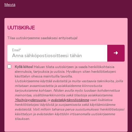
Meistä
UUTISKIRJE
Tilaa uutiskirjeemme saadaksesi erityisetuja!
Email*
Kyllä kiitos!
Haluan tilata uutiskirjeen ja saada henkilökohtaisia
alennuksia, tarjouksia ja uutisia. Hyväksyn siten henkilötietojeni
käsittelyn ohessa mainituilla tavoilla.
Uutiskirjeemme käyttää evästeitä ja muita vastaavia tekniikoita, joilla
mitataan avaamisastetta ja asiakkaidemme kiinnostusta
tarjouksiamme kohtaan. Niiden avulla myös luodaan kohdennettua
mainontaa, sisältömarkkinointia sekä tilastoja asiakkaistamme.
Yksityisyydensuoja-
ja
evästekäytännöistämme
saat lisätietoa
henkilötietojesi käytöstä ja suojaamisesta sekä käyttämistämme
evästeistä. Voit milloin tahansa perua suostumuksesi henkilötietojesi
käsittelyyn ja evästeiden käyttöön irtisanomalla uutiskirjeemme
tilauksen.