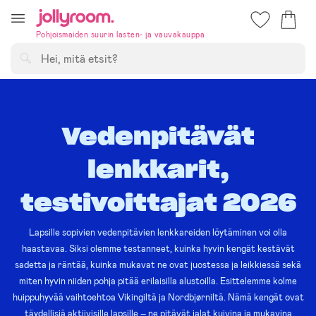
Hoppa
till
Pohjoismaiden suurin lasten- ja vauvakauppa
innehållet
Hae
Vedenpitävät
lenkkarit,
testivoittajat 2026
Lapsille sopivien vedenpitävien lenkkareiden löytäminen voi olla
haastavaa. Siksi olemme testanneet, kuinka hyvin kengät kestävät
sadetta ja räntää, kuinka mukavat ne ovat juostessa ja leikkiessä sekä
miten hyvin niiden pohja pitää erilaisilla alustoilla. Esittelemme kolme
huippuhyvää vaihtoehtoa Vikingiltä ja Nordbjørniltä. Nämä kengät ovat
täydellisiä aktiivisille lapsille – ne pitävät jalat kuivina ja mukavina