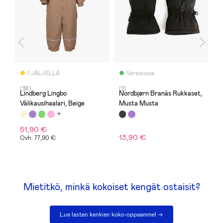
1 JÄLJELLÄ
Varastossa
(36)
(1)
(
Lindberg Lingbo
Nordbjørn Branäs Rukkaset,
L
Välikausihaalari, Beige
Musta Musta
T
51,90 €
13,90 €
1
Ovh: 77,90 €
Mietitkö, minkä kokoiset kengät ostaisit?
Lue lasten kenkien koko-oppaamme! ->