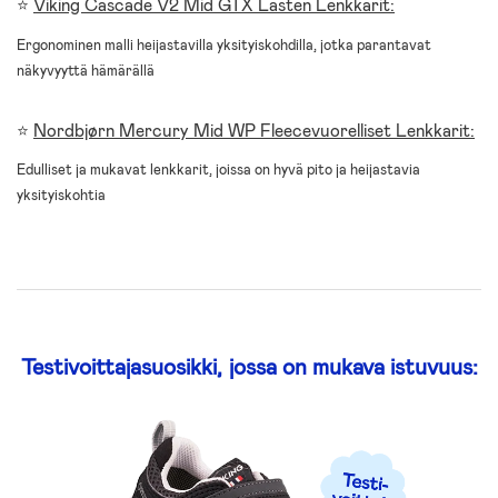
⭐
Viking Cascade V2 Mid GTX Lasten Lenkkarit:
Ergonominen malli heijastavilla yksityiskohdilla, jotka parantavat
näkyvyyttä hämärällä
⭐
Nordbjørn Mercury Mid WP Fleecevuorelliset Lenkkarit:
Edulliset ja mukavat lenkkarit, joissa on hyvä pito ja heijastavia
yksityiskohtia
Testivoittajasuosikki, jossa on mukava istuvuus: