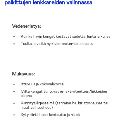
palkittujen lenkkareiden valinnassa
Vedeneristys:
Kuinka hyvin kengät kestävät sadetta, lunta ja kuraa
Tuulta ja vettä hylkivien materiaalien laatu
Mukavuus:
Istuvuus ja kokovalikoima
Miltä kengät tuntuvat eri aktiviteettien/liikkeiden
aikana
Kiinnitysjärjestelmä (tarranauha, kiristysnauhat tai
muut vaihtoehdot)
Kyky siirtää pois kosteutta ja hikeä