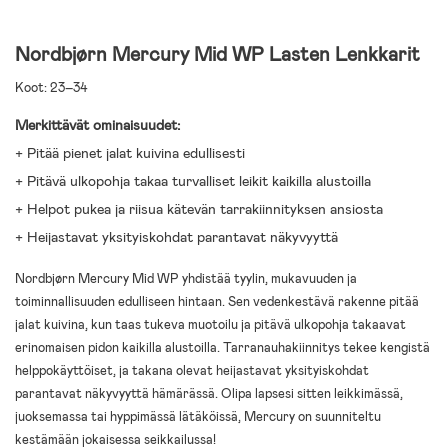
Nordbjørn Mercury Mid WP Lasten Lenkkarit
Koot: 23–34
Merkittävät ominaisuudet:
+ Pitää pienet jalat kuivina edullisesti
+ Pitävä ulkopohja takaa turvalliset leikit kaikilla alustoilla
+ Helpot pukea ja riisua kätevän tarrakiinnityksen ansiosta
+ Heijastavat yksityiskohdat parantavat näkyvyyttä
Nordbjørn Mercury Mid WP yhdistää tyylin, mukavuuden ja
toiminnallisuuden edulliseen hintaan. Sen vedenkestävä rakenne pitää
jalat kuivina, kun taas tukeva muotoilu ja pitävä ulkopohja takaavat
erinomaisen pidon kaikilla alustoilla. Tarranauhakiinnitys tekee kengistä
helppokäyttöiset, ja takana olevat heijastavat yksityiskohdat
parantavat näkyvyyttä hämärässä. Olipa lapsesi sitten leikkimässä,
juoksemassa tai hyppimässä lätäköissä, Mercury on suunniteltu
kestämään jokaisessa seikkailussa!