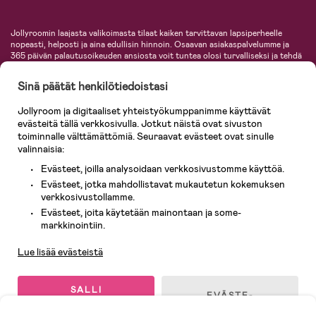
Jollyroomin laajasta valikoimasta tilaat kaiken tarvittavan lapsiperheelle
nopeasti, helposti ja aina edullisin hinnoin. Osaavan asiakaspalvelumme ja
365 päivän palautusoikeuden ansiosta voit tuntea olosi turvalliseksi ja tehdä
ostoksia hyvillä mielin. Jollyroomilta saat lastenvaunut, turvaistuimet,
vaatteet vauvoille ja lapsille, inspiroivia sisustustuotteita lastenhuoneeseen,
Sinä päätät henkilötiedoistasi
lastentarvikkeita sekä paljon muuta. Meiltä löydät lukuisia tunnettuja
tuotemerkkejä, kuten Britax, Maxi-Cosi, Baby Jogger, BabyBjörn, Didriksons,
Jollyroom ja digitaaliset yhteistyökumppanimme käyttävät
KidKraft, Ergobaby, Philips Avent, Neonate, Cybex, LEGO ja monia muita!
evästeitä tällä verkkosivulla. Jotkut näistä ovat sivuston
Tervetuloa shoppailemaan Pohjoismaiden suurimpaan lastentarvikkeiden
verkkokauppaan!
toiminnalle välttämättömiä. Seuraavat evästeet ovat sinulle
valinnaisia:
Evästeet, joilla analysoidaan verkkosivustomme käyttöä.
Evästeet, jotka mahdollistavat mukautetun kokemuksen
verkkosivustollamme.
Evästeet, joita käytetään mainontaan ja some-
Asiakaspalvelu
markkinointiin.
Lue lisää evästeistä
© 2026 Jollyroom AB. Kaikki oikeudet pidätetään.
SALLI
EVÄSTE-
KAIKKI
ASETUKSET
EVÄSTEET