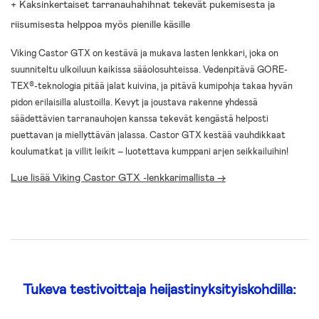
+ Kaksinkertaiset tarranauhahihnat tekevät pukemisesta ja
riisumisesta helppoa myös pienille käsille
Viking Castor GTX on kestävä ja mukava lasten lenkkari, joka on
suunniteltu ulkoiluun kaikissa sääolosuhteissa. Vedenpitävä GORE-
TEX®-teknologia pitää jalat kuivina, ja pitävä kumipohja takaa hyvän
pidon erilaisilla alustoilla. Kevyt ja joustava rakenne yhdessä
säädettävien tarranauhojen kanssa tekevät kengästä helposti
puettavan ja miellyttävän jalassa. Castor GTX kestää vauhdikkaat
koulumatkat ja villit leikit – luotettava kumppani arjen seikkailuihin!
Lue lisää Viking Castor GTX -lenkkarimallista ->
Tukeva testivoittaja heijastinyksityiskohdilla: