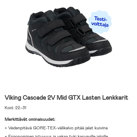
Viking Cascade 2V Mid GTX Lasten Lenkkarit
Koot: 22–31
Merkittävät ominaisuudet:
+ Vedenpitävä GORE-TEX-välikalvo pitää jalat kuivina
+ Ergonominen istuvuus ja vakaa tuki kasvaville jaloille