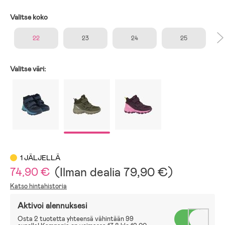
Valitse koko
22
23
24
25
Valitse väri:
1 JÄLJELLÄ
(
Ilman dealia
79,90 €
)
74,90 €
Katso hintahistoria
Aktivoi alennuksesi
Osta 2 tuotetta yhteensä vähintään 99