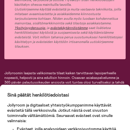
alennuksia, tarjouksia ja uutisia. Hyväksyn siten henkilötietojeni
käsittelyn ohessa mainituilla tavoilla.
Uutiskirjeemme käyttää evästeitä ja muita vastaavia tekniikoita, joilla
mitataan avaamisastetta ja asiakkaidemme kiinnostusta
tarjouksiamme kohtaan. Niiden avulla myös luodaan kohdennettua
mainontaa, sisältömarkkinointia sekä tilastoja asiakkaistamme.
Yksityisyydensuoja-
ja
evästekäytännöistämme
saat lisätietoa
henkilötietojesi käytöstä ja suojaamisesta sekä käyttämistämme
evästeistä. Voit milloin tahansa perua suostumuksesi henkilötietojesi
käsittelyyn ja evästeiden käyttöön irtisanomalla uutiskirjeemme
tilauksen.
Jollyroomin laajasta valikoimasta tilaat kaiken tarvittavan lapsiperheelle
nopeasti, helposti ja aina edullisin hinnoin. Osaavan asiakaspalvelumme ja
365 päivän palautusoikeuden ansiosta voit tuntea olosi turvalliseksi ja tehdä
ostoksia hyvillä mielin. Jollyroomilta saat lastenvaunut, turvaistuimet,
vaatteet vauvoille ja lapsille, inspiroivia sisustustuotteita lastenhuoneeseen,
Sinä päätät henkilötiedoistasi
lastentarvikkeita sekä paljon muuta. Meiltä löydät lukuisia tunnettuja
tuotemerkkejä, kuten Britax, Maxi-Cosi, Baby Jogger, BabyBjörn, Didriksons,
Jollyroom ja digitaaliset yhteistyökumppanimme käyttävät
KidKraft, Ergobaby, Philips Avent, Neonate, Cybex, LEGO ja monia muita!
evästeitä tällä verkkosivulla. Jotkut näistä ovat sivuston
Tervetuloa shoppailemaan Pohjoismaiden suurimpaan lastentarvikkeiden
verkkokauppaan!
toiminnalle välttämättömiä. Seuraavat evästeet ovat sinulle
valinnaisia:
Evästeet, joilla analysoidaan verkkosivustomme käyttöä.