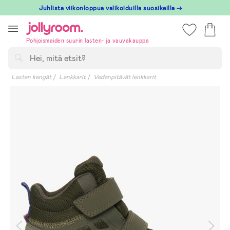
Hoppa
Juhlista viikonloppua valikoiduilla suosikeilla →
till
innehållet
Pohjoismaiden suurin lasten- ja vauvakauppa
Hae
Lasten kengät
Lenkkarit
Vedenpitävät lenkkarit