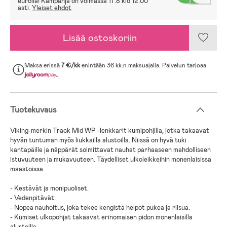
eurolla! Kampanja on voimassa 17.8 klo 12.00
asti.
Yleiset ehdot
Lisää ostoskoriin
Maksa erissä
7 €/kk
enintään 36 kk:n maksuajalla. Palvelun tarjoaa
.
Tuotekuvaus
Viking-merkin Track Mid WP -lenkkarit kumipohjilla, jotka takaavat
hyvän tuntuman myös liukkailla alustoilla. Niissä on hyvä tuki
kantapäille ja näppärät solmittavat nauhat parhaaseen mahdolliseen
istuvuuteen ja mukavuuteen. Täydelliset ulkoleikkeihin monenlaisissa
maastoissa.
- Kestävät ja monipuoliset.
- Vedenpitävät.
- Nopea nauhoitus, joka tekee kengistä helpot pukea ja riisua.
- Kumiset ulkopohjat takaavat erinomaisen pidon monenlaisilla
alustoilla.