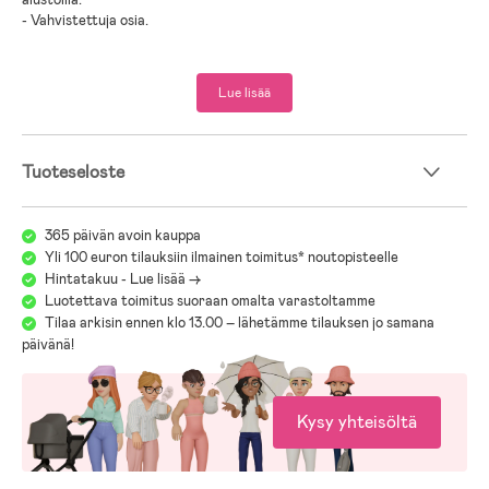
- Vahvistettuja osia.
- Luonnonkumi.
Lue lisää
Tuoteseloste
365 päivän avoin kauppa
Yli 100 euron tilauksiin ilmainen toimitus* noutopisteelle
Hintatakuu - Lue lisää ->
Luotettava toimitus suoraan omalta varastoltamme
Tilaa arkisin ennen klo 13.00 – lähetämme tilauksen jo samana
päivänä!
Kysy yhteisöltä