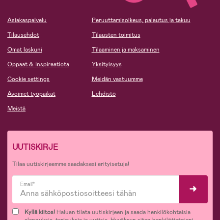
Asiakaspalvelu
Peruuttamisoikeus, palautus ja takuu
Tilausehdot
Tilausten toimitus
Omat laskuni
Tilaaminen ja maksaminen
Oppaat & Inspiraatiota
Yksityisyys
Cookie settings
Meidän vastuumme
Avoimet työpaikat
Lehdistö
Meistä
UUTISKIRJE
Tilaa uutiskirjeemme saadaksesi erityisetuja!
Email*
Kyllä kiitos!
Haluan tilata uutiskirjeen ja saada henkilökohtaisia