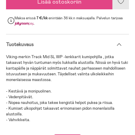
Lisää ostoskoriin
Maksa erissä
7 €/kk
enintään 36 kk:n maksuajalla. Palvelun tarjoaa
.
Tuotekuvaus
Viking-merkin Track Mid SL WP -lenkkarit kumipohjilla , jotka
takaavat hyvän tuntuman myös liukkailla alustoilla. Niissä on hyvä tuki
kantapäille ja näppärät solmittavat nauhat parhaaseen mahdolliseen
istuvuuteen ja mukavuuteen. Täydelliset valinta ulkoleikkeihin
monenlaisessa maastossa.
- Kestävä ja monipuolinen.
- Vedenpitävät.
- Nopea nauhoitus, joka tekee kengistä helpot pukea ja riisua.
- Kumiset ulkopohjat takaavat erinomaisen pidon monenlaisilla
alustoilla.
- Vahvikkeita.
- Luonnonkumi.