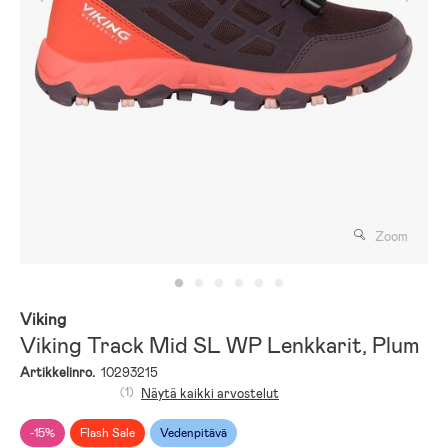
Zoom
Viking
Viking Track Mid SL WP Lenkkarit, Plum
Artikkelinro.
10293215
(1)
Näytä kaikki arvostelut
-15%
Flash Sale
Vedenpitävä