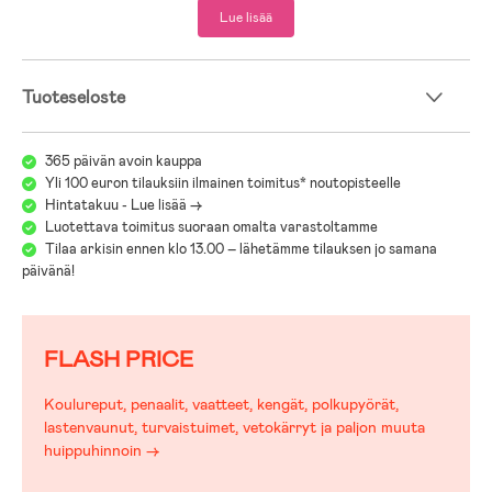
Lue lisää
Tuoteseloste
365 päivän avoin kauppa
Yli 100 euron tilauksiin ilmainen toimitus* noutopisteelle
Hintatakuu - Lue lisää ->
Luotettava toimitus suoraan omalta varastoltamme
Tilaa arkisin ennen klo 13.00 – lähetämme tilauksen jo samana
päivänä!
FLASH PRICE
Koulureput, penaalit, vaatteet, kengät, polkupyörät,
lastenvaunut, turvaistuimet, vetokärryt ja paljon muuta
huippuhinnoin →