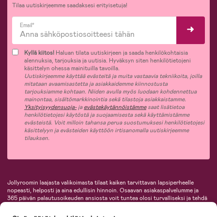
Tilaa uutiskirjeemme saadaksesi erityisetuja!
Email*
Kyllä kiitos!
Haluan tilata uutiskirjeen ja saada henkilökohtaisia
alennuksia, tarjouksia ja uutisia. Hyväksyn siten henkilötietojeni
käsittelyn ohessa mainituilla tavoilla.
Uutiskirjeemme käyttää evästeitä ja muita vastaavia tekniikoita, joilla
mitataan avaamisastetta ja asiakkaidemme kiinnostusta
tarjouksiamme kohtaan. Niiden avulla myös luodaan kohdennettua
mainontaa, sisältömarkkinointia sekä tilastoja asiakkaistamme.
Yksityisyydensuoja-
ja
evästekäytännöistämme
saat lisätietoa
henkilötietojesi käytöstä ja suojaamisesta sekä käyttämistämme
evästeistä. Voit milloin tahansa perua suostumuksesi henkilötietojesi
käsittelyyn ja evästeiden käyttöön irtisanomalla uutiskirjeemme
tilauksen.
Jollyroomin laajasta valikoimasta tilaat kaiken tarvittavan lapsiperheelle
nopeasti, helposti ja aina edullisin hinnoin. Osaavan asiakaspalvelumme ja
365 päivän palautusoikeuden ansiosta voit tuntea olosi turvalliseksi ja tehdä
ostoksia hyvillä mielin. Jollyroomilta saat lastenvaunut, turvaistuimet,
vaatteet vauvoille ja lapsille, inspiroivia sisustustuotteita lastenhuoneeseen,