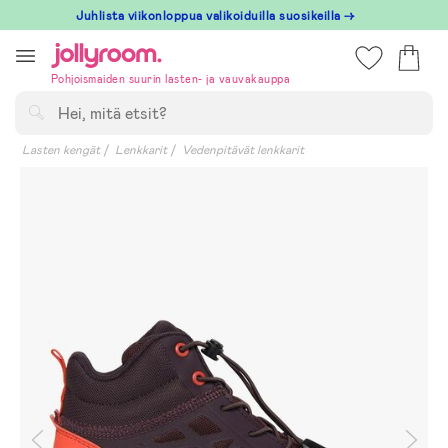
Hoppa
Juhlista viikonloppua valikoiduilla suosikeilla →
till
innehållet
Pohjoismaiden suurin lasten- ja vauvakauppa
Hae
Lasten kengät
Lenkkarit
Vedenpitävät lenkkarit