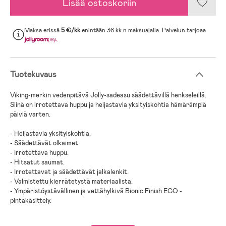
Lisää ostoskoriin
Maksa erissä
5 €/kk
enintään 36 kk:n maksuajalla. Palvelun tarjoaa
.
Tuotekuvaus
Viking-merkin vedenpitävä Jolly-sadeasu säädettävillä henkseleillä.
Siinä on irrotettava huppu ja heijastavia yksityiskohtia hämärämpiä
päiviä varten.
- Heijastavia yksityiskohtia.
- Säädettävät olkaimet.
- Irrotettava huppu.
- Hitsatut saumat.
- Irrotettavat ja säädettävät jalkalenkit.
- Valmistettu kierrätetystä materiaalista.
- Ympäristöystävällinen ja vettähylkivä Bionic Finish ECO -
pintakäsittely.
- Kierrätetty polyesteri, PU-pinnoite.