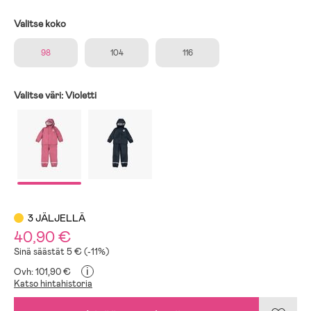
Valitse koko
98
104
116
Valitse väri:
Violetti
3 JÄLJELLÄ
40,90 €
Sinä säästät 5 € (-11%)
i
Ovh: 101,90 €
Katso hintahistoria