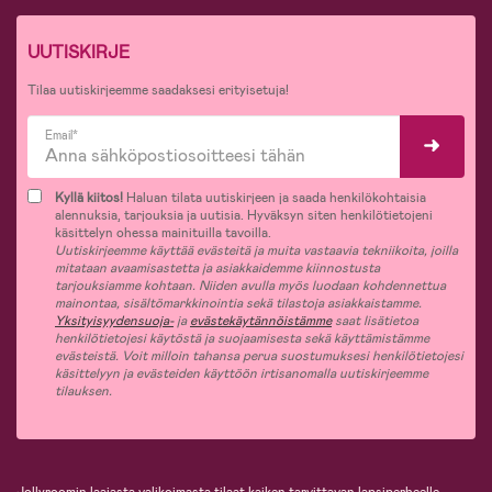
UUTISKIRJE
Tilaa uutiskirjeemme saadaksesi erityisetuja!
Email*
Kyllä kiitos!
Haluan tilata uutiskirjeen ja saada henkilökohtaisia
alennuksia, tarjouksia ja uutisia. Hyväksyn siten henkilötietojeni
käsittelyn ohessa mainituilla tavoilla.
Uutiskirjeemme käyttää evästeitä ja muita vastaavia tekniikoita, joilla
mitataan avaamisastetta ja asiakkaidemme kiinnostusta
tarjouksiamme kohtaan. Niiden avulla myös luodaan kohdennettua
mainontaa, sisältömarkkinointia sekä tilastoja asiakkaistamme.
Yksityisyydensuoja-
ja
evästekäytännöistämme
saat lisätietoa
henkilötietojesi käytöstä ja suojaamisesta sekä käyttämistämme
evästeistä. Voit milloin tahansa perua suostumuksesi henkilötietojesi
käsittelyyn ja evästeiden käyttöön irtisanomalla uutiskirjeemme
tilauksen.