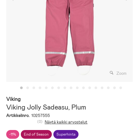
Zoom
Viking
Viking Jolly Sadeasu, Plum
Artikkelinro.
10257555
(0)
Näytä kaikki arvostelut
-11%
End of Season
Superhinta