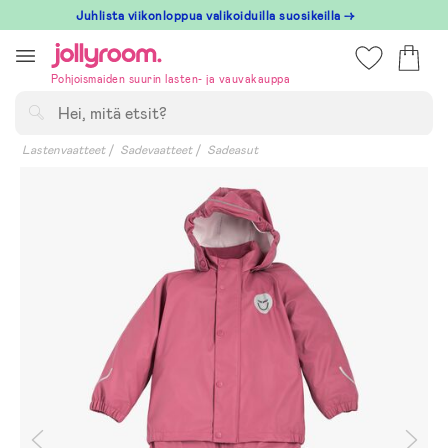
Hoppa
Juhlista viikonloppua valikoiduilla suosikeilla →
till
innehållet
Pohjoismaiden suurin lasten- ja vauvakauppa
Hae
Lastenvaatteet
Sadevaatteet
Sadeasut