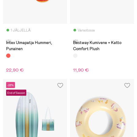
1 JÄLJELLÄ
Varastossa
(0)
(0)
Intex Uimapatja Hummeri,
Bestway Kumivene + Katto
Punainen
Comfort Plush
22,90 €
11,90 €
-26%
End of Season