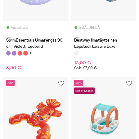
Varastossa
5 JÄLJELLÄ
(0)
(0)
SwimEssentials Uimarengas 90
Bestway Ilmatäytteinen
cm, Violetti Leopard
Lepotuoli Leisure Luxe
13,90 €
8,90 €
Ovh: 27,90 €
-18%
-37%
End of Season