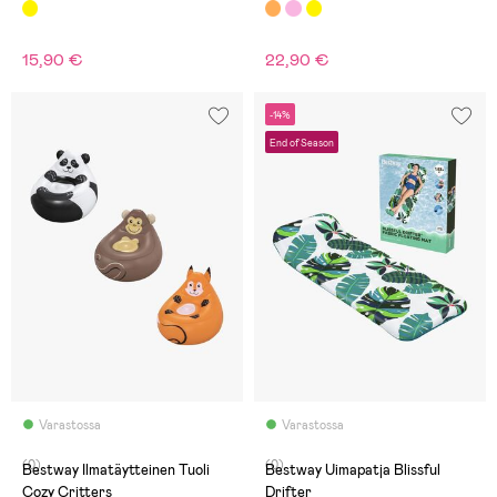
15,90 €
22,90 €
-14%
End of Season
Varastossa
Varastossa
(0)
(0)
Bestway Ilmatäytteinen Tuoli
Bestway Uimapatja Blissful
Cozy Critters
Drifter