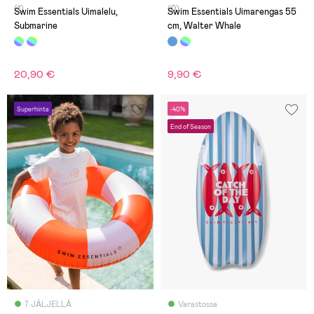
(1)
(0)
Swim Essentials Uimalelu,
Swim Essentials Uimarengas 55
Submarine
cm, Walter Whale
20,90 €
9,90 €
Superhinta
-40%
End of Season
7 JÄLJELLÄ
Varastossa