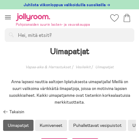
Hoppa
Juhlista viikonloppua valikoiduilla suosikeilla →
till
innehållet
Pohjoismaiden suurin lasten- ja vauvakauppa
Hae
Uimapatjat
Vapaa-aika & Harrastukset
Vesileikit
Uimapatjat
Anna lapsesi nauttia aaltojen liplatuksesta uimapatjalla! Meillä on
suuri valikoima värikkäitä ilmapatjoja, joissa on motiivina lapsien
suosikkiaiheet. Kaikki uimapatjamme ovat tietenkin korkealaatuisia
merkkituotteita.
Takaisin
Uimapatjat
Kumiveneet
Puhallettavat vesipuistot
Uim