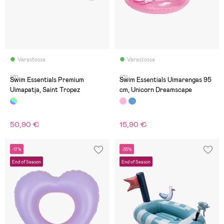
Varastossa
Varastossa
(0)
(0)
Swim Essentials Premium
Swim Essentials Uimarengas 95
Uimapatja, Saint Tropez
cm, Unicorn Dreamscape
50,90 €
15,90 €
-17%
-35%
End of Season
End of Season