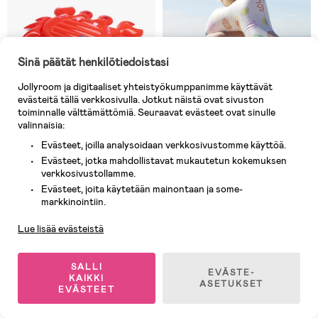
Sinä päätät henkilötiedoistasi
Jollyroom ja digitaaliset yhteistyökumppanimme käyttävät
evästeitä tällä verkkosivulla. Jotkut näistä ovat sivuston
toiminnalle välttämättömiä. Seuraavat evästeet ovat sinulle
valinnaisia:
Evästeet, joilla analysoidaan verkkosivustomme käyttöä.
8 JÄLJELLÄ
3 JÄLJELLÄ
Evästeet, jotka mahdollistavat mukautetun kokemuksen
verkkosivustollamme.
(0)
(0)
Swim Essentials Uimapatja Oh
SUNNYLiFE Uimarengas, Smiley
Evästeet, joita käytetään mainontaan ja some-
Asiakaspalvelu
Crab 140 cm
World
markkinointiin.
Lue lisää evästeistä
16,90 €
18,90 €
Ovh: 25,90 €
Ovh: 29,90 €
SALLI
EVÄSTE-
KAIKKI
ASETUKSET
EVÄSTEET
1
/
2