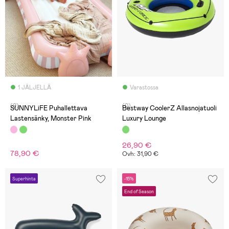
1 JÄLJELLÄ
Varastossa
(0)
(0)
SUNNYLiFE Puhallettava
Bestway CoolerZ Allasnojatuoli
Lastensänky, Monster Pink
Luxury Lounge
26,90 €
78,90 €
Ovh: 31,90 €
Superhinta
-15%
End of Season