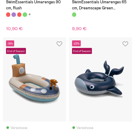
(0)
(1)
SwimEssentials Uimarengas 90
SwimEssentials Uimarengas 65
cm, Rush
cm, Dreamscape Green
Crocodile
10,90 €
9,90 €
-19%
-23%
End of Season
End of Season
Varastossa
Varastossa