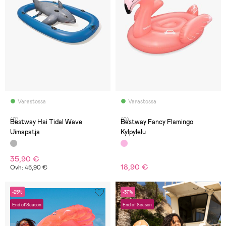
Varastossa
Varastossa
(0)
(0)
Bestway Hai Tidal Wave
Bestway Fancy Flamingo
Uimapatja
Kylpylelu
35,90 €
18,90 €
Ovh: 45,90 €
-25%
-37%
End of Season
End of Season