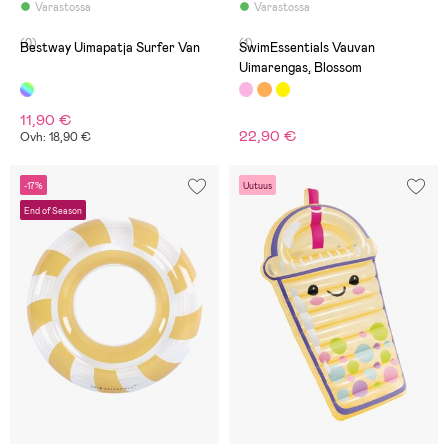
Varastossa
Varastossa
(0)
(1)
Bestway Uimapatja Surfer Van
SwimEssentials Vauvan
Uimarengas, Blossom
11,90 €
22,90 €
Ovh: 18,90 €
-17%
Uutuus
End of Season