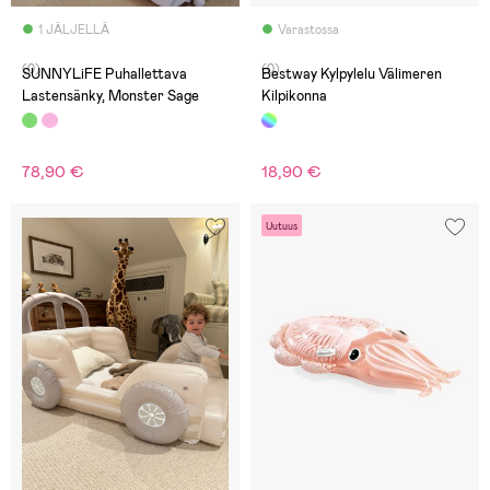
1 JÄLJELLÄ
Varastossa
(0)
(0)
SUNNYLiFE Puhallettava
Bestway Kylpylelu Välimeren
Lastensänky, Monster Sage
Kilpikonna
78,90 €
18,90 €
Uutuus