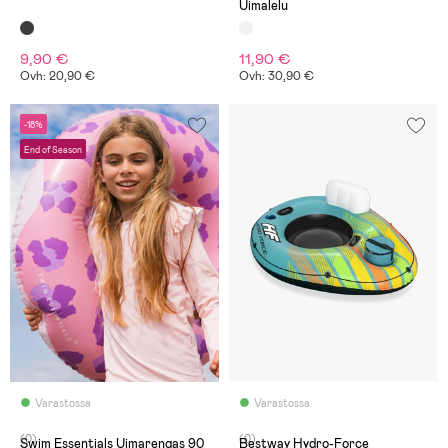
Uimalelu
9,90 €
11,90 €
Ovh: 20,90 €
Ovh: 30,90 €
-18%
End of Season
Varastossa
Varastossa
(0)
(0)
Swim Essentials Uimarengas 90
Bestway Hydro-Force