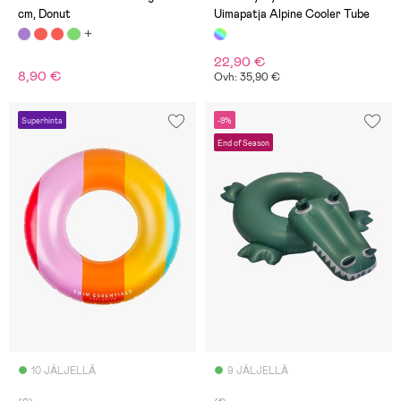
cm, Donut
Uimapatja Alpine Cooler Tube
22,90 €
8,90 €
Ovh: 35,90 €
Superhinta
-9%
End of Season
10 JÄLJELLÄ
9 JÄLJELLÄ