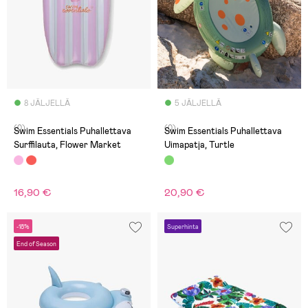
8 JÄLJELLÄ
5 JÄLJELLÄ
(0)
(0)
Swim Essentials Puhallettava
Swim Essentials Puhallettava
Surffilauta, Flower Market
Uimapatja, Turtle
16,90 €
20,90 €
-18%
Superhinta
End of Season