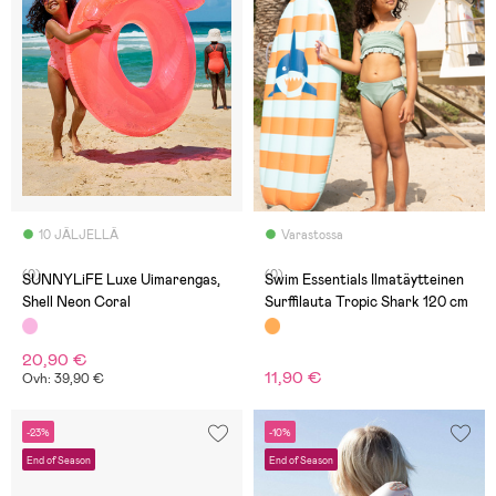
10 JÄLJELLÄ
Varastossa
(0)
(0)
SUNNYLiFE Luxe Uimarengas,
Swim Essentials Ilmatäytteinen
Shell Neon Coral
Surffilauta Tropic Shark 120 cm
20,90 €
11,90 €
Ovh: 39,90 €
-23%
-10%
End of Season
End of Season