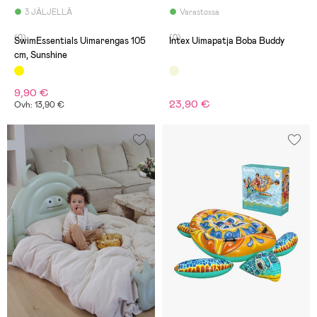
3 JÄLJELLÄ
Varastossa
(0)
(0)
SwimEssentials Uimarengas 105
Intex Uimapatja Boba Buddy
cm, Sunshine
9,90 €
23,90 €
Ovh: 13,90 €