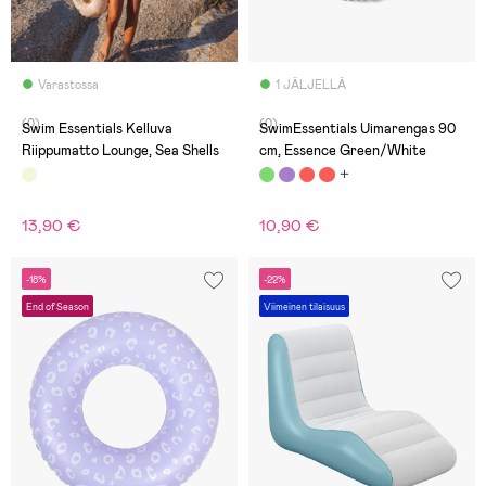
Varastossa
1 JÄLJELLÄ
(0)
(0)
Swim Essentials Kelluva
SwimEssentials Uimarengas 90
Riippumatto Lounge, Sea Shells
cm, Essence Green/White
13,90 €
10,90 €
-18%
-22%
End of Season
Viimeinen tilaisuus