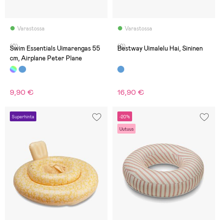
Varastossa
Varastossa
(0)
(0)
Swim Essentials Uimarengas 55
Bestway Uimalelu Hai, Sininen
cm, Airplane Peter Plane
9,90 €
16,90 €
Superhinta
-20%
Uutuus