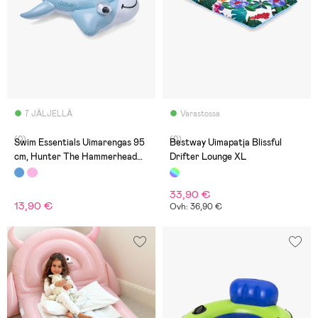
7 JÄLJELLÄ
Varastossa
(0)
(0)
Swim Essentials Uimarengas 95
Bestway Uimapatja Blissful
cm, Hunter The Hammerhead
Drifter Lounge XL
Shark
33,90 €
13,90 €
Ovh: 36,90 €