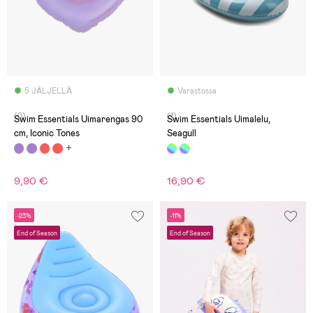
5 JÄLJELLÄ
Varastossa
(0)
(1)
Swim Essentials Uimarengas 90
Swim Essentials Uimalelu,
cm, Iconic Tones
Seagull
9,90 €
16,90 €
-23%
-11%
End of Season
End of Season