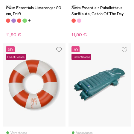
(0)
(0)
Swim Essentials Uimarengas 90
Swim Essentials Puhallettava
cm, Drift
Surffilauta, Catch Of The Day
11,90 €
11,90 €
-29%
-14%
End of Season
End of Season
Varastossa
Varastossa