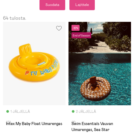
Suodata
Lajittele
64 tulosta.
-12%
End of Season
1 JÄLJELLÄ
2 JÄLJELLÄ
(0)
(1)
Intex My Baby Float Uimarengas
Swim Essentials Vauvan
Uimarengas, Sea Star