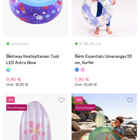
Varastossa
9 JÄLJELLÄ
(0)
(0)
Bestway Ilmatäytteinen Tuoli
Swim Essentials Uimarengas 55
LED Astro Glow
cm, Surfer
9,90 €
7,90 €
Ovh: 18,90 €
Ovh: 10,90 €
-15%
-19%
End of Season
End of Season