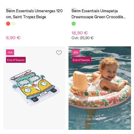
(0)
(0)
Swim Essentials Uimarengas 120
Swim Essentials Uimapatja
cm, Saint Tropez Beige
Dreamscape Green Crocodile
177 cm
18,90 €
9,90 €
Ovh: 25,90 €
-14%
-12%
End of Season
End of Season