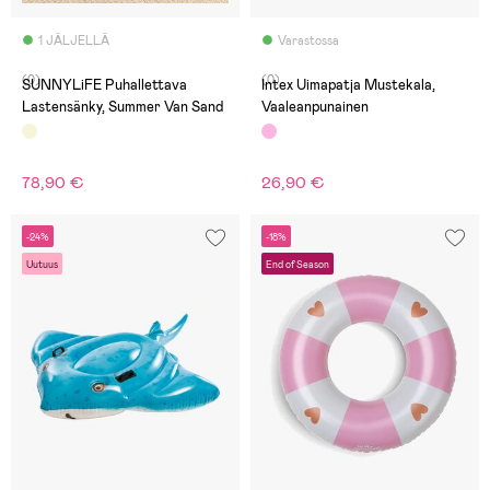
1 JÄLJELLÄ
Varastossa
(0)
(0)
SUNNYLiFE Puhallettava
Intex Uimapatja Mustekala,
Lastensänky, Summer Van Sand
Vaaleanpunainen
78,90 €
26,90 €
-24%
-18%
Uutuus
End of Season