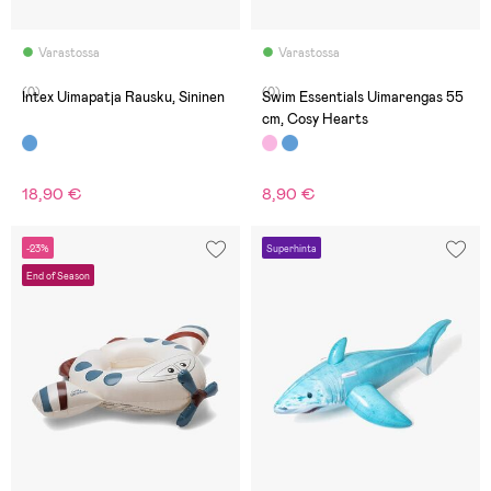
Varastossa
Varastossa
(0)
(0)
Intex Uimapatja Rausku, Sininen
Swim Essentials Uimarengas 55
cm, Cosy Hearts
18,90 €
8,90 €
-23%
Superhinta
End of Season