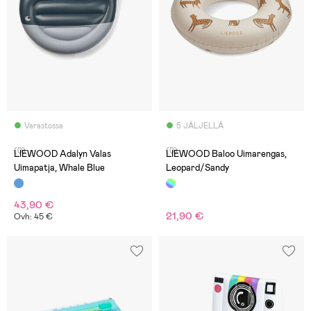
Varastossa
5 JÄLJELLÄ
(0)
(0)
LIEWOOD Adalyn Valas
LIEWOOD Baloo Uimarengas,
Uimapatja, Whale Blue
Leopard/Sandy
43,90 €
21,90 €
Ovh: 45 €