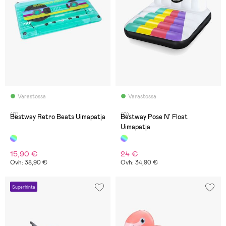
Varastossa
Varastossa
(0)
(0)
Bestway Retro Beats Uimapatja
Bestway Pose N' Float
Uimapatja
15,90 €
24 €
Ovh: 38,90 €
Ovh: 34,90 €
Superhinta