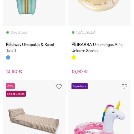
Varastossa
1 JÄLJELLÄ
(0)
(0)
Bestway Uimapatja & Kassi
FILIBABBA Uimarengas Alfie,
Tahiti
Unicorn Shores
13,90 €
15,90 €
-29%
Superhinta
End of Season