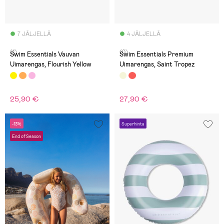
7 JÄLJELLÄ
4 JÄLJELLÄ
(1)
(0)
Swim Essentials Vauvan
Swim Essentials Premium
Uimarengas, Flourish Yellow
Uimarengas, Saint Tropez
25,90 €
27,90 €
-13%
Superhinta
End of Season