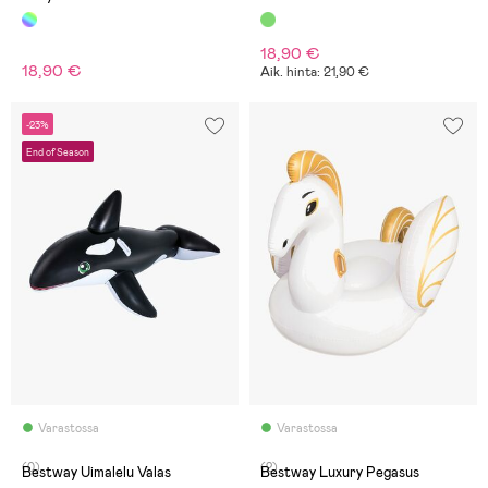
18,90 €
18,90 €
Aik. hinta: 21,90 €
-23%
End of Season
Varastossa
Varastossa
(0)
(2)
Bestway Uimalelu Valas
Bestway Luxury Pegasus