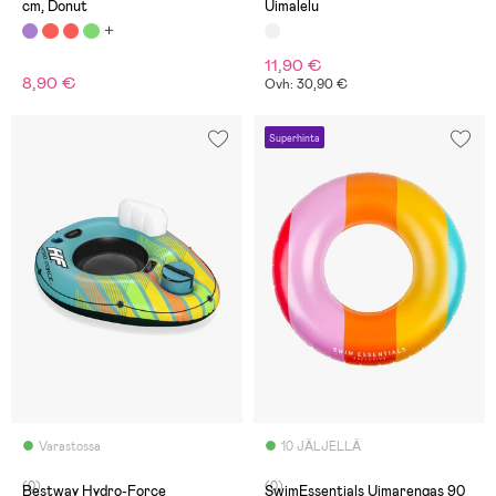
cm, Donut
Uimalelu
11,90 €
8,90 €
Ovh: 30,90 €
Superhinta
Varastossa
10 JÄLJELLÄ
(0)
(0)
Bestway Hydro-Force
SwimEssentials Uimarengas 90