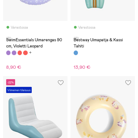
Varastossa
Varastossa
(0)
(0)
SwimEssentials Uimarengas 90
Bestway Uimapatja & Kassi
cm, Violetti Leopard
Tahiti
8,90 €
13,90 €
-22%
Viimeinen tilaisuus