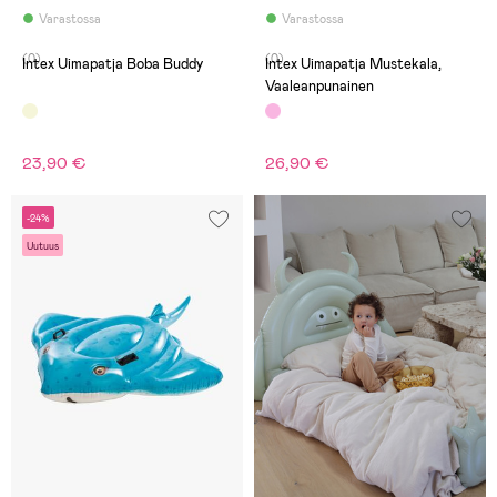
Varastossa
Varastossa
(0)
(0)
Intex Uimapatja Boba Buddy
Intex Uimapatja Mustekala,
Vaaleanpunainen
23,90 €
26,90 €
-24%
Uutuus