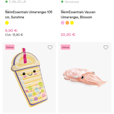
3 JÄLJELLÄ
Varastossa
(0)
(1)
SwimEssentials Uimarengas 105
SwimEssentials Vauvan
cm, Sunshine
Uimarengas, Blossom
9,90 €
22,90 €
Ovh: 13,90 €
Uutuus
Uutuus