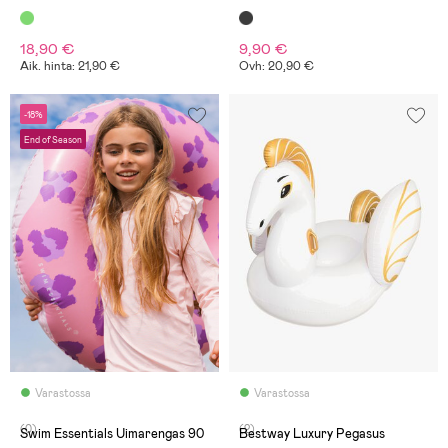
18,90 €
9,90 €
Aik. hinta: 21,90 €
Ovh: 20,90 €
-18%
End of Season
Varastossa
Varastossa
(0)
(2)
Swim Essentials Uimarengas 90
Bestway Luxury Pegasus