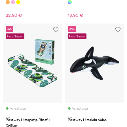
22,90 €
18,90 €
-14%
-23%
End of Season
End of Season
Varastossa
Varastossa
(0)
(0)
Bestway Uimapatja Blissful
Bestway Uimalelu Valas
Drifter