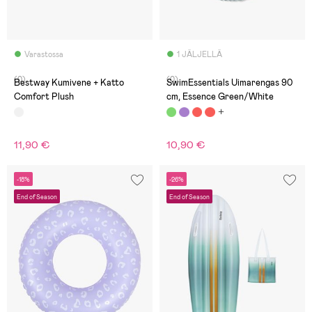
Varastossa
1 JÄLJELLÄ
(0)
(0)
Bestway Kumivene + Katto
SwimEssentials Uimarengas 90
Comfort Plush
cm, Essence Green/White
11,90 €
10,90 €
-18%
-26%
End of Season
End of Season