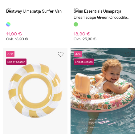
(0)
(0)
Bestway Uimapatja Surfer Van
Swim Essentials Uimapatja
Dreamscape Green Crocodile
177 cm
11,90 €
18,90 €
Ovh: 18,90 €
Ovh: 25,90 €
-17%
-12%
End of Season
End of Season