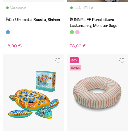
Varastossa
1 JÄLJELLÄ
(0)
(0)
Intex Uimapatja Rausku, Sininen
SUNNYLiFE Puhallettava
Lastensänky, Monster Sage
18,90 €
78,90 €
-20%
Uutuus