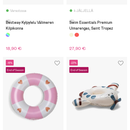
Varastossa
4 JÄLJELLÄ
(0)
(0)
Bestway Kylpylelu Välimeren
Swim Essentials Premium
Kilpikonna
Uimarengas, Saint Tropez
18,90 €
27,90 €
-18%
-23%
End of Season
End of Season