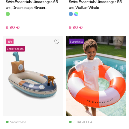
(1)
(0)
SwimEssentials Uimarengas 65
Swim Essentials Uimarengas 55
cm, Dreamscape Green
cm, Walter Whale
Crocodile
9,90 €
9,90 €
-19%
Superhinta
End of Season
Varastossa
7 JÄLJELLÄ