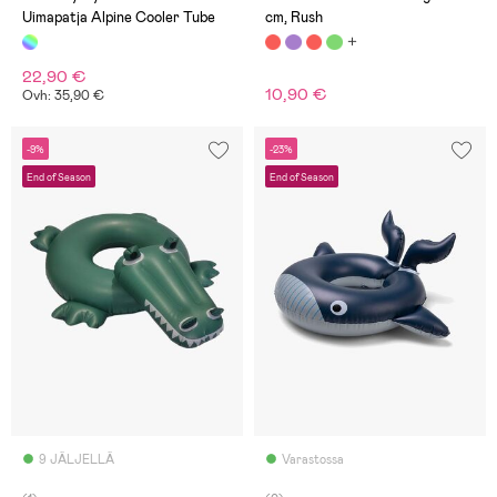
Uimapatja Alpine Cooler Tube
cm, Rush
22,90 €
10,90 €
Ovh: 35,90 €
-9%
-23%
End of Season
End of Season
9 JÄLJELLÄ
Varastossa