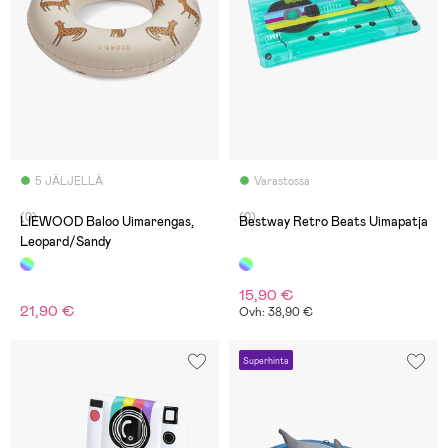
5 JÄLJELLÄ
Varastossa
(0)
(0)
LIEWOOD Baloo Uimarengas,
Bestway Retro Beats Uimapatja
Leopard/Sandy
15,90 €
21,90 €
Ovh: 38,90 €
Superhinta