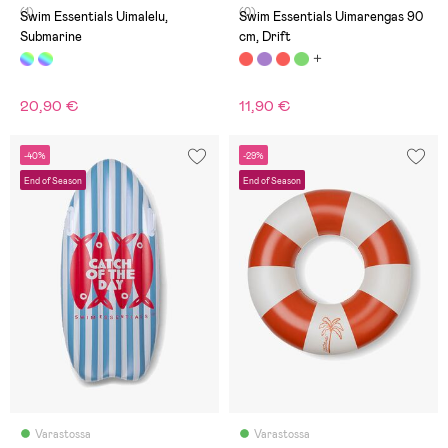
(1)
(0)
Swim Essentials Uimalelu,
Swim Essentials Uimarengas 90
Submarine
cm, Drift
20,90 €
11,90 €
-40%
-29%
End of Season
End of Season
Varastossa
Varastossa