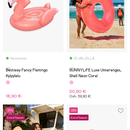
Varastossa
10 JÄLJELLÄ
(0)
(0)
Bestway Fancy Flamingo
SUNNYLiFE Luxe Uimarengas,
Kylpylelu
Shell Neon Coral
20,90 €
18,90 €
Ovh: 39,90 €
-37%
-23%
End of Season
End of Season