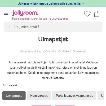
Hoppa
Juhlista viikonloppua valikoiduilla suosikeilla →
till
innehållet
Pohjoismaiden suurin lasten- ja vauvakauppa
Hae
Uimapatjat
Vapaa-aika & Harrastukset
Vesileikit
Uimapatjat
Anna lapsesi nauttia aaltojen liplatuksesta uimapatjalla! Meillä on
suuri valikoima värikkäitä ilmapatjoja, joissa on motiivina lapsien
suosikkiaiheet. Kaikki uimapatjamme ovat tietenkin korkealaatuisia
merkkituotteita.
Takaisin
Uimapatjat
Kumiveneet
Puhallettavat vesipuistot
Uim