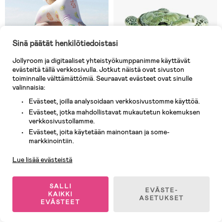
Sinä päätät henkilötiedoistasi
Jollyroom ja digitaaliset yhteistyökumppanimme käyttävät
evästeitä tällä verkkosivulla. Jotkut näistä ovat sivuston
toiminnalle välttämättömiä. Seuraavat evästeet ovat sinulle
valinnaisia:
Evästeet, joilla analysoidaan verkkosivustomme käyttöä.
3 JÄLJELLÄ
Varastossa
Evästeet, jotka mahdollistavat mukautetun kokemuksen
verkkosivustollamme.
(0)
(1)
SUNNYLiFE Uimarengas, Smiley
Intex Kylpylelu Kilpikonna
Evästeet, joita käytetään mainontaan ja some-
Asiakaspalvelu
World
markkinointiin.
Lue lisää evästeistä
18,90 €
35,90 €
Ovh: 29,90 €
SALLI
EVÄSTE-
KAIKKI
ASETUKSET
EVÄSTEET
1
/
2