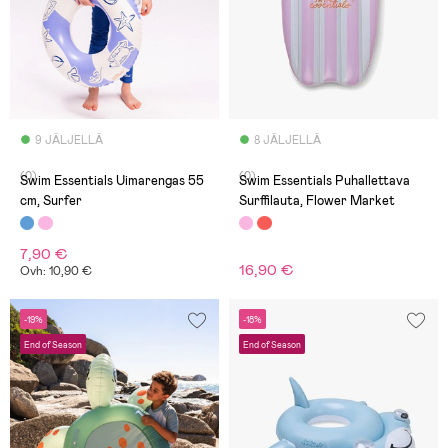
9 JÄLJELLÄ
8 JÄLJELLÄ
(0)
(0)
Swim Essentials Uimarengas 55
Swim Essentials Puhallettava
cm, Surfer
Surffilauta, Flower Market
7,90 €
16,90 €
Ovh: 10,90 €
-19%
-18%
End of Season
End of Season