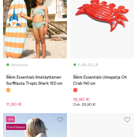
Varastossa
8 JÄLJELLÄ
(0)
(0)
Swim Essentials Ilmatäytteinen
Swim Essentials Uimapatja Oh
Surffilauta Tropic Shark 120 cm
Crab 140 cm
16,90 €
11,90 €
Ovh: 25,90 €
-10%
End of Season