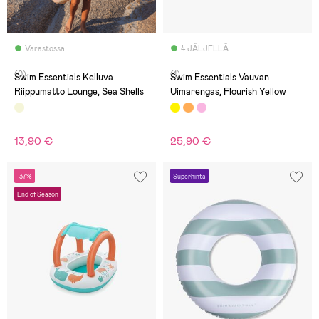
Varastossa
4 JÄLJELLÄ
(0)
(1)
Swim Essentials Kelluva
Swim Essentials Vauvan
Riippumatto Lounge, Sea Shells
Uimarengas, Flourish Yellow
13,90 €
25,90 €
-37%
Superhinta
End of Season