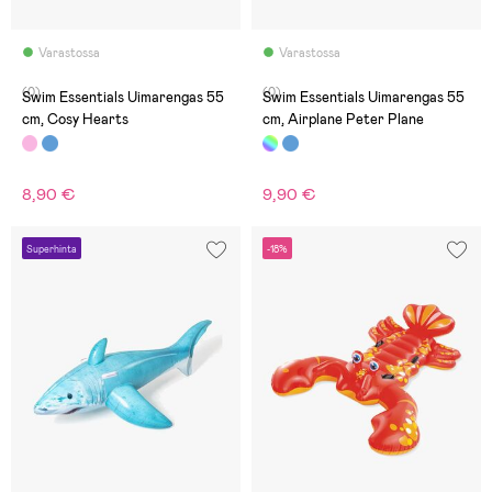
Varastossa
Varastossa
(0)
(0)
Swim Essentials Uimarengas 55
Swim Essentials Uimarengas 55
cm, Cosy Hearts
cm, Airplane Peter Plane
8,90 €
9,90 €
Superhinta
-18%