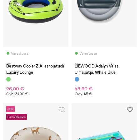
Varastossa
Varastossa
(0)
(0)
Bestway CoolerZ Allasnojatuoli
LIEWOOD Adalyn Valas
Luxury Lounge
Uimapatja, Whale Blue
26,90 €
43,90 €
Ovh: 31,90 €
Ovh: 45 €
-15%
End of Season