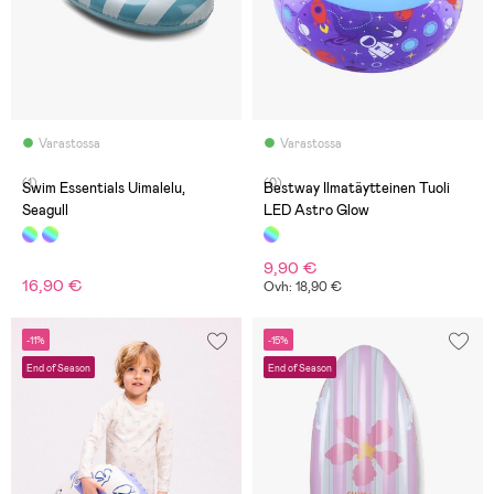
Varastossa
Varastossa
(1)
(0)
Swim Essentials Uimalelu,
Bestway Ilmatäytteinen Tuoli
Seagull
LED Astro Glow
9,90 €
16,90 €
Ovh: 18,90 €
-11%
-15%
End of Season
End of Season