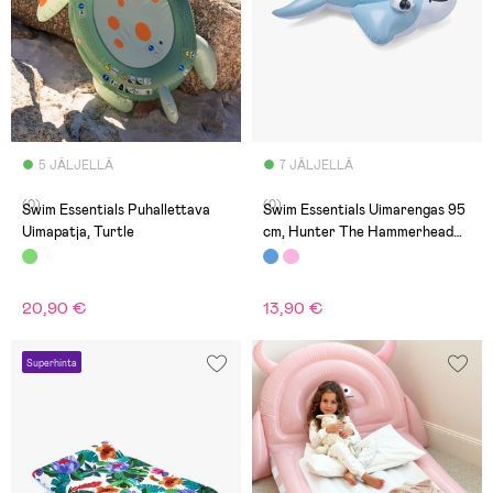
5 JÄLJELLÄ
7 JÄLJELLÄ
(0)
(0)
Swim Essentials Puhallettava
Swim Essentials Uimarengas 95
Uimapatja, Turtle
cm, Hunter The Hammerhead
Shark
20,90 €
13,90 €
Superhinta