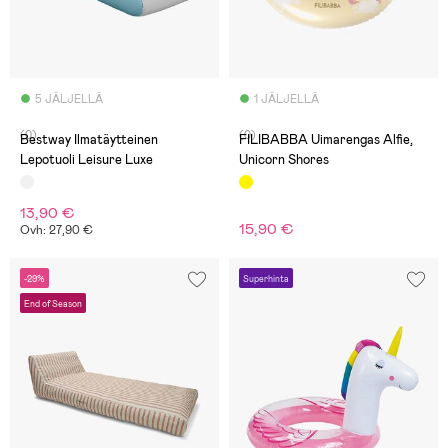
5 JÄLJELLÄ
1 JÄLJELLÄ
(0)
(0)
Bestway Ilmatäytteinen
FILIBABBA Uimarengas Alfie,
Lepotuoli Leisure Luxe
Unicorn Shores
13,90 €
15,90 €
Ovh: 27,90 €
-29%
Superhinta
End of Season