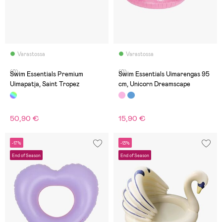
Varastossa
Varastossa
(0)
(0)
Swim Essentials Premium
Swim Essentials Uimarengas 95
Uimapatja, Saint Tropez
cm, Unicorn Dreamscape
50,90 €
15,90 €
-17%
-13%
End of Season
End of Season