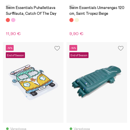
(0)
(0)
Swim Essentials Puhallettava
Swim Essentials Uimarengas 120
Surffilauta, Catch Of The Day
cm, Saint Tropez Beige
11,90 €
9,90 €
-14%
-14%
End of Season
End of Season
Varastossa
Varastossa