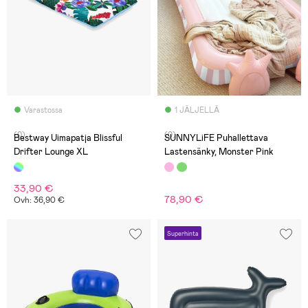
Varastossa
1 JÄLJELLÄ
(0)
(0)
Bestway Uimapatja Blissful
SUNNYLiFE Puhallettava
Drifter Lounge XL
Lastensänky, Monster Pink
33,90 €
78,90 €
Ovh: 36,90 €
Superhinta