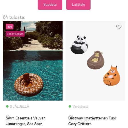
Suodata
Lajittele
64 tulosta.
-12%
End of Season
2 JÄLJELLÄ
Varastossa
(1)
(0)
Swim Essentials Vauvan
Bestway Ilmatäytteinen Tuoli
Uimarengas, Sea Star
Cozy Critters