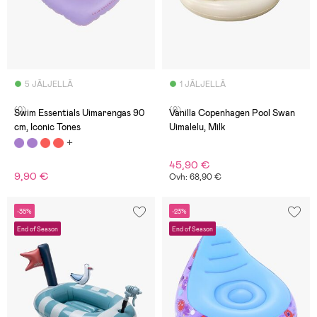
5 JÄLJELLÄ
1 JÄLJELLÄ
(0)
(0)
Swim Essentials Uimarengas 90
Vanilla Copenhagen Pool Swan
cm, Iconic Tones
Uimalelu, Milk
45,90 €
9,90 €
Ovh: 68,90 €
-35%
-23%
End of Season
End of Season