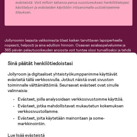
evästeistä. Voit milloin tahansa perua suostumuksesi henkilötietojesi
käsittelyyn ja evästeiden käyttöön irtisanomalla uutiskirjeemme
tilauksen.
Jollyroomin laajasta valikoimasta tilaat kaiken tarvittavan lapsiperheelle
nopeasti, helposti ja aina edullisin hinnoin. Osaavan asiakaspalvelumme ja
365 päivän palautusoikeuden ansiosta voit tuntea olosi turvalliseksi ja tehdä
ostoksia hyvillä mielin. Jollyroomilta saat lastenvaunut, turvaistuimet,
vaatteet vauvoille ja lapsille, inspiroivia sisustustuotteita lastenhuoneeseen,
Sinä päätät henkilötiedoistasi
lastentarvikkeita sekä paljon muuta. Meiltä löydät lukuisia tunnettuja
tuotemerkkejä, kuten Britax, Maxi-Cosi, Baby Jogger, BabyBjörn, Didriksons,
Jollyroom ja digitaaliset yhteistyökumppanimme käyttävät
KidKraft, Ergobaby, Philips Avent, Neonate, Cybex, LEGO ja monia muita!
evästeitä tällä verkkosivulla. Jotkut näistä ovat sivuston
Tervetuloa shoppailemaan Pohjoismaiden suurimpaan lastentarvikkeiden
verkkokauppaan!
toiminnalle välttämättömiä. Seuraavat evästeet ovat sinulle
valinnaisia:
Evästeet, joilla analysoidaan verkkosivustomme käyttöä.
Evästeet, jotka mahdollistavat mukautetun kokemuksen
verkkosivustollamme.
Evästeet, joita käytetään mainontaan ja some-
Asiakaspalvelu
markkinointiin.
Lue lisää evästeistä