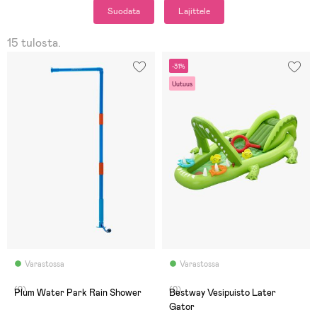
Suodata
Lajittele
15 tulosta.
-31%
Uutuus
Varastossa
Varastossa
(0)
(0)
Plum Water Park Rain Shower
Bestway Vesipuisto Later
Gator