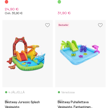
24,90 €
31,90 €
Ovh: 35,90 €
Bestseller
4 JÄLJELLÄ
Varastossa
(3)
(22)
Bestway Jurassic Splash
Bestway Puhallettava
Vesipuisto
Vesipuisto, Fantastinen