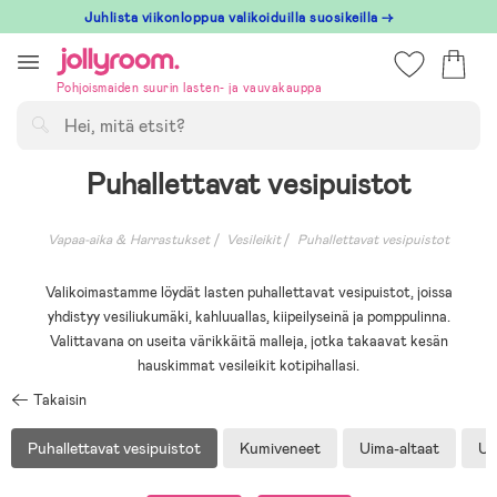
Hoppa
Juhlista viikonloppua valikoiduilla suosikeilla →
till
innehållet
Pohjoismaiden suurin lasten- ja vauvakauppa
Hae
Puhallettavat vesipuistot
Vapaa-aika & Harrastukset
Vesileikit
Puhallettavat vesipuistot
Valikoimastamme löydät lasten puhallettavat vesipuistot, joissa
yhdistyy vesiliukumäki, kahluuallas, kiipeilyseinä ja pomppulinna.
Valittavana on useita värikkäitä malleja, jotka takaavat kesän
hauskimmat vesileikit kotipihallasi.
Takaisin
Puhallettavat vesipuistot
Kumiveneet
Uima-altaat
Ui