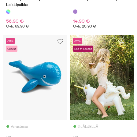
Leikkipaikka
56,90 €
14,90 €
Ovh: 69,90 €
Ovh: 20,90 €
-10%
-23%
Uutuus
End of Season
Varastossa
2 JÄLJELLÄ