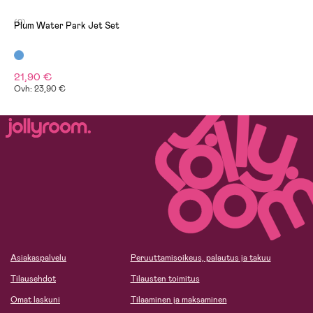
(0)
Plum Water Park Jet Set
21,90 €
Ovh: 23,90 €
Asiakaspalvelu
Peruuttamisoikeus, palautus ja takuu
Tilausehdot
Tilausten toimitus
Omat laskuni
Tilaaminen ja maksaminen