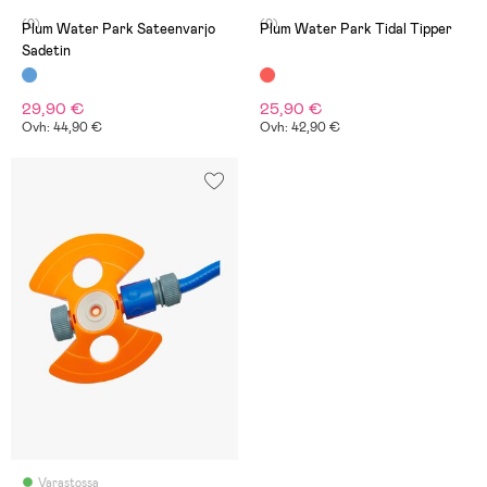
(0)
(0)
Plum Water Park Sateenvarjo
Plum Water Park Tidal Tipper
Sadetin
29,90 €
25,90 €
Ovh: 44,90 €
Ovh: 42,90 €
Varastossa