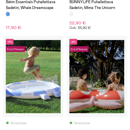
(0)
(0)
Swim Essentials Puhallettava
SUNNYLiFE Puhallettava
Sadetin, Whale Dreamscape
Sadetin, Mima The Unicorn
22,90 €
17,90 €
Ovh: 35,90 €
-13%
-16%
End of Season
End of Season
Varastossa
Varastossa