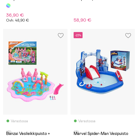
Akvaario 239x206
36,90 €
58,90 €
Ovh: 48,90 €
-23%
Varastossa
Varastossa
(0)
(0)
Banzai Vesileikkipuisto +
Marvel Spider-Man Vesipuisto