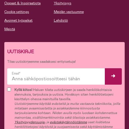
Oppaat & Inspiraatiota
Yksityisyys
Cookie settings
Meidän vastuumme
Avoimet työpaikat
Lehdistö
Meistä
UUTISKIRJE
Tilaa uutiskirjeemme saadaksesi erityisetuja!
Email*
Kyllä kiitos!
Haluan tilata uutiskirjeen ja saada henkilökohtaisia
alennuksia, tarjouksia ja uutisia. Hyväksyn siten henkilötietojeni
käsittelyn ohessa mainituilla tavoilla.
Uutiskirjeemme käyttää evästeitä ja muita vastaavia tekniikoita, joilla
mitataan avaamisastetta ja asiakkaidemme kiinnostusta
tarjouksiamme kohtaan. Niiden avulla myös luodaan kohdennettua
mainontaa, sisältömarkkinointia sekä tilastoja asiakkaistamme.
Yksityisyydensuoja-
ja
evästekäytännöistämme
saat lisätietoa
henkilötietojesi käytöstä ja suojaamisesta sekä käyttämistämme