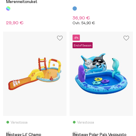
Merenneitonuket
36,90 €
29,90 €
Ovh: 54,90 €
-6%
End of Season
Varastossa
Varastossa
(3)
(0)
Bestway Lil' Champ
Bestway Polar Pals Vesipuisto