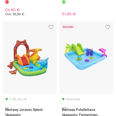
24,90 €
31,90 €
Ovh: 35,90 €
Bestseller
4 JÄLJELLÄ
Varastossa
(3)
(22)
Bestway Jurassic Splash
Bestway Puhallettava
Vesipuisto
Vesipuisto, Fantastinen