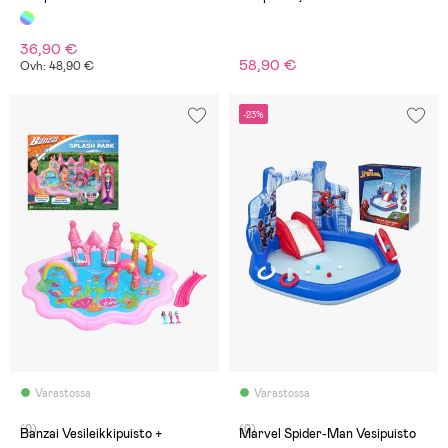
Akvaario 239x206
36,90 €
58,90 €
Ovh: 48,90 €
-23%
Varastossa
Varastossa
(0)
(0)
Banzai Vesileikkipuisto +
Marvel Spider-Man Vesipuisto