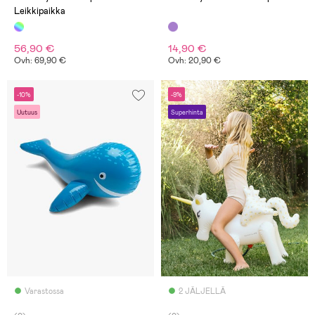
Leikkipaikka
56,90 €
14,90 €
Ovh: 69,90 €
Ovh: 20,90 €
-10%
-9%
Uutuus
Superhinta
Varastossa
2 JÄLJELLÄ