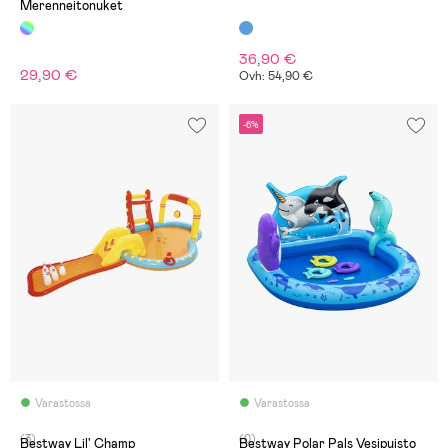
Merenneitonuket
36,90 €
29,90 €
Ovh: 54,90 €
-6%
Varastossa
Varastossa
(3)
(0)
Bestway Lil' Champ
Bestway Polar Pals Vesipuisto