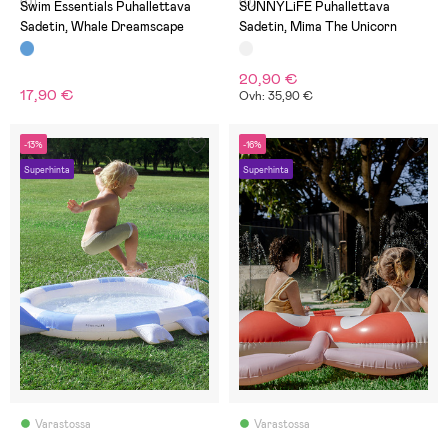
(0)
(0)
Swim Essentials Puhallettava
SUNNYLiFE Puhallettava
Sadetin, Whale Dreamscape
Sadetin, Mima The Unicorn
20,90 €
17,90 €
Ovh: 35,90 €
-13%
-16%
Superhinta
Superhinta
Varastossa
Varastossa