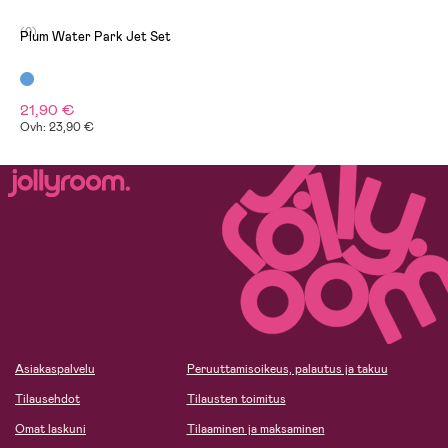
(0)
Plum Water Park Jet Set
21,90 €
Ovh: 23,90 €
Asiakaspalvelu
Peruuttamisoikeus, palautus ja takuu
Tilausehdot
Tilausten toimitus
Omat laskuni
Tilaaminen ja maksaminen