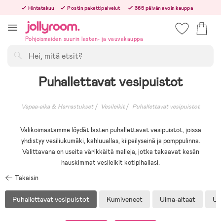
Hoppa
Hintatakuu
Postin pakettipalvelut
365 päivän avoin kauppa
till
Tilaa arkisin ennen klo 13.00 – lähetämme tilauksen jo samana päivänä!
innehållet
Pohjoismaiden suurin lasten- ja vauvakauppa
Hae
Puhallettavat vesipuistot
Vapaa-aika & Harrastukset
Vesileikit
Puhallettavat vesipuistot
Valikoimastamme löydät lasten puhallettavat vesipuistot, joissa
yhdistyy vesiliukumäki, kahluuallas, kiipeilyseinä ja pomppulinna.
Valittavana on useita värikkäitä malleja, jotka takaavat kesän
hauskimmat vesileikit kotipihallasi.
Takaisin
Puhallettavat vesipuistot
Kumiveneet
Uima-altaat
Ui