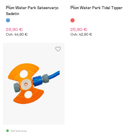
(0)
(0)
Plum Water Park Sateenvarjo
Plum Water Park Tidal Tipper
Sadetin
29,90 €
25,90 €
Ovh: 44,90 €
Ovh: 42,90 €
Varastossa