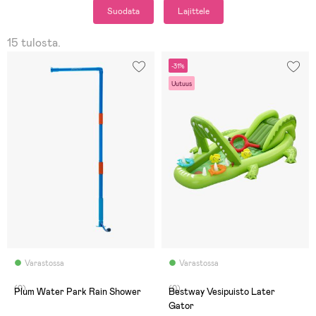
Suodata
Lajittele
15 tulosta.
-31%
Uutuus
Varastossa
Varastossa
(0)
(0)
Plum Water Park Rain Shower
Bestway Vesipuisto Later
Gator