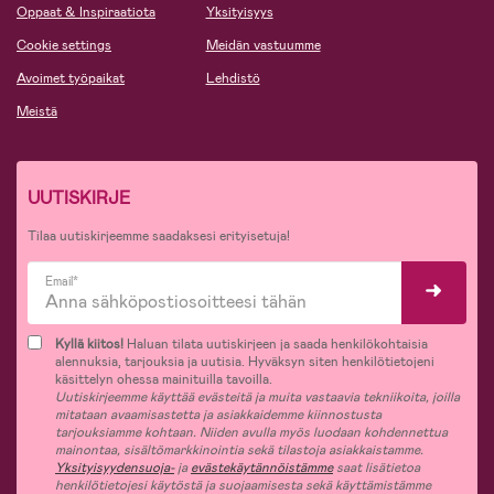
Oppaat & Inspiraatiota
Yksityisyys
Cookie settings
Meidän vastuumme
Avoimet työpaikat
Lehdistö
Meistä
UUTISKIRJE
Tilaa uutiskirjeemme saadaksesi erityisetuja!
Email*
Kyllä kiitos!
Haluan tilata uutiskirjeen ja saada henkilökohtaisia
alennuksia, tarjouksia ja uutisia. Hyväksyn siten henkilötietojeni
käsittelyn ohessa mainituilla tavoilla.
Uutiskirjeemme käyttää evästeitä ja muita vastaavia tekniikoita, joilla
mitataan avaamisastetta ja asiakkaidemme kiinnostusta
tarjouksiamme kohtaan. Niiden avulla myös luodaan kohdennettua
mainontaa, sisältömarkkinointia sekä tilastoja asiakkaistamme.
Yksityisyydensuoja-
ja
evästekäytännöistämme
saat lisätietoa
henkilötietojesi käytöstä ja suojaamisesta sekä käyttämistämme