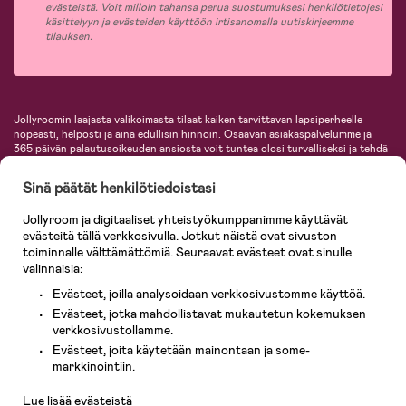
evästeistä. Voit milloin tahansa perua suostumuksesi henkilötietojesi
käsittelyyn ja evästeiden käyttöön irtisanomalla uutiskirjeemme
tilauksen.
Jollyroomin laajasta valikoimasta tilaat kaiken tarvittavan lapsiperheelle
nopeasti, helposti ja aina edullisin hinnoin. Osaavan asiakaspalvelumme ja
365 päivän palautusoikeuden ansiosta voit tuntea olosi turvalliseksi ja tehdä
ostoksia hyvillä mielin. Jollyroomilta saat lastenvaunut, turvaistuimet,
vaatteet vauvoille ja lapsille, inspiroivia sisustustuotteita lastenhuoneeseen,
Sinä päätät henkilötiedoistasi
lastentarvikkeita sekä paljon muuta. Meiltä löydät lukuisia tunnettuja
tuotemerkkejä, kuten Britax, Maxi-Cosi, Baby Jogger, BabyBjörn, Didriksons,
Jollyroom ja digitaaliset yhteistyökumppanimme käyttävät
KidKraft, Ergobaby, Philips Avent, Neonate, Cybex, LEGO ja monia muita!
evästeitä tällä verkkosivulla. Jotkut näistä ovat sivuston
Tervetuloa shoppailemaan Pohjoismaiden suurimpaan lastentarvikkeiden
verkkokauppaan!
toiminnalle välttämättömiä. Seuraavat evästeet ovat sinulle
valinnaisia:
Evästeet, joilla analysoidaan verkkosivustomme käyttöä.
Evästeet, jotka mahdollistavat mukautetun kokemuksen
verkkosivustollamme.
Evästeet, joita käytetään mainontaan ja some-
Asiakaspalvelu
markkinointiin.
Lue lisää evästeistä