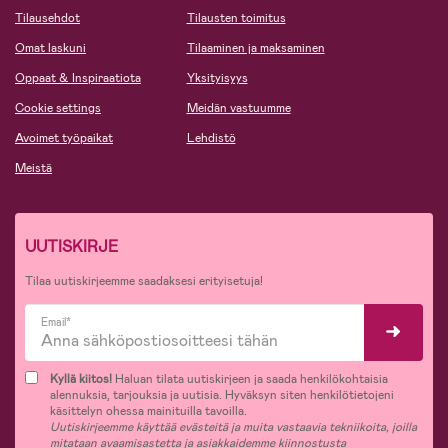
Tilausehdot
Tilausten toimitus
Omat laskuni
Tilaaminen ja maksaminen
Oppaat & Inspiraatiota
Yksityisyys
Cookie settings
Meidän vastuumme
Avoimet työpaikat
Lehdistö
Meistä
UUTISKIRJE
Tilaa uutiskirjeemme saadaksesi erityisetuja!
Email*
Kyllä kiitos!
Haluan tilata uutiskirjeen ja saada henkilökohtaisia
alennuksia, tarjouksia ja uutisia. Hyväksyn siten henkilötietojeni
käsittelyn ohessa mainituilla tavoilla.
Uutiskirjeemme käyttää evästeitä ja muita vastaavia tekniikoita, joilla
mitataan avaamisastetta ja asiakkaidemme kiinnostusta