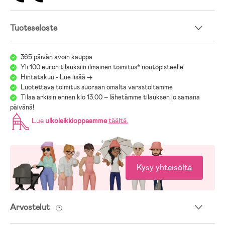
Tuoteseloste
365 päivän avoin kauppa
Yli 100 euron tilauksiin ilmainen toimitus* noutopisteelle
Hintatakuu - Lue lisää ->
Luotettava toimitus suoraan omalta varastoltamme
Tilaa arkisin ennen klo 13.00 – lähetämme tilauksen jo samana
päivänä!
Lue
ulkoleikkioppaamme
täältä
.
Kysy yhteisöltä
Arvostelut