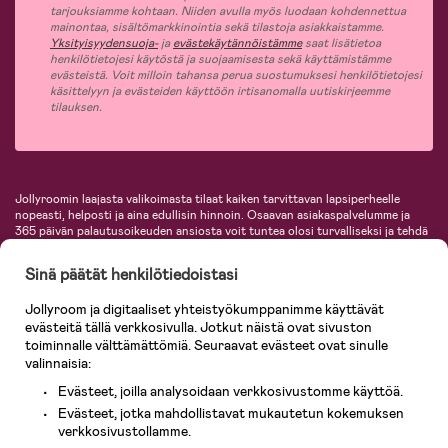
tarjouksiamme kohtaan. Niiden avulla myös luodaan kohdennettua
mainontaa, sisältömarkkinointia sekä tilastoja asiakkaistamme.
Yksityisyydensuoja-
ja
evästekäytännöistämme
saat lisätietoa
henkilötietojesi käytöstä ja suojaamisesta sekä käyttämistämme
evästeistä. Voit milloin tahansa perua suostumuksesi henkilötietojesi
käsittelyyn ja evästeiden käyttöön irtisanomalla uutiskirjeemme
tilauksen.
Jollyroomin laajasta valikoimasta tilaat kaiken tarvittavan lapsiperheelle
nopeasti, helposti ja aina edullisin hinnoin. Osaavan asiakaspalvelumme ja
365 päivän palautusoikeuden ansiosta voit tuntea olosi turvalliseksi ja tehdä
ostoksia hyvillä mielin. Jollyroomilta saat lastenvaunut, turvaistuimet,
vaatteet vauvoille ja lapsille, inspiroivia sisustustuotteita lastenhuoneeseen,
Sinä päätät henkilötiedoistasi
lastentarvikkeita sekä paljon muuta. Meiltä löydät lukuisia tunnettuja
tuotemerkkejä, kuten Britax, Maxi-Cosi, Baby Jogger, BabyBjörn, Didriksons,
Jollyroom ja digitaaliset yhteistyökumppanimme käyttävät
KidKraft, Ergobaby, Philips Avent, Neonate, Cybex, LEGO ja monia muita!
evästeitä tällä verkkosivulla. Jotkut näistä ovat sivuston
Tervetuloa shoppailemaan Pohjoismaiden suurimpaan lastentarvikkeiden
verkkokauppaan!
toiminnalle välttämättömiä. Seuraavat evästeet ovat sinulle
valinnaisia:
Evästeet, joilla analysoidaan verkkosivustomme käyttöä.
Evästeet, jotka mahdollistavat mukautetun kokemuksen
verkkosivustollamme.