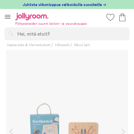
Hoppa
Juhlista viikonloppua valikoiduilla suosikeilla →
till
innehållet
Pohjoismaiden suurin lasten- ja vauvakauppa
Hae
Vapaa-aika & Harrastukset
Ulkopelit
Muut lajit