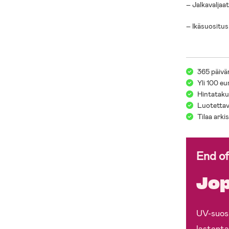
– Jalkavaljaat
– Ikäsuositus
365 päivä
Yli 100 eu
Hintatakuu
Luotettav
Tilaa arki
End o
Jop
UV-suosi
lastenta