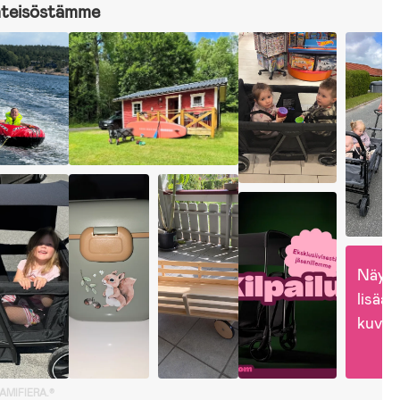
hteisöstämme
Näytä
lisää 
kuvia
GAMIFIERA.®