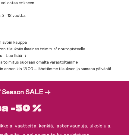
 voi ostaa erikseen.
: 3 –12 vuotta.
n avoin kauppa
ron tilauksiin ilmainen toimitus* noutopisteelle
 - Lue lisää ->
a toimitus suoraan omalta varastoltamme
sin ennen klo 13.00 – lähetämme tilauksen jo samana päivänä!
f Season SALE →
a -50 %
kkeja, vaatteita, kenkiä, lastenvaunuja, ulkoleluja,
rvikkeita ja paljon muuta huippuhintaan.