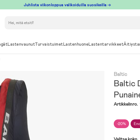
Juhlista viikonloppua valikoiduilla suosikeilla →
Hae
ngät
Lastenvaunut
Turvaistuimet
Lastenhuone
Lastentarvikkeet
Äitiysta
Baltic
Baltic 
Punain
Artikkelinro.
-20%
End
Valitse koko