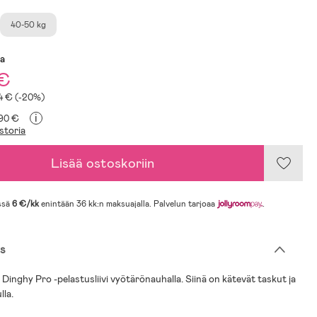
40-50 kg
sa
 €
14 € (-20%)
i
,90 €
storia
Lisää ostoskoriin
ssä
6 €/kk
enintään 36 kk:n maksuajalla. Palvelun tarjoaa
.
s
 Dinghy Pro -pelastusliivi vyötärönauhalla. Siinä on kätevät taskut ja
lla.