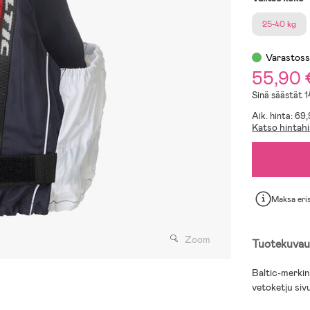
25-40 kg
Varastos
55,90
Sinä säästät 
Aik. hinta: 69
Katso hintahi
Maksa eri
Zoom
Tuotekuvau
Baltic-merkin
vetoketju sivu