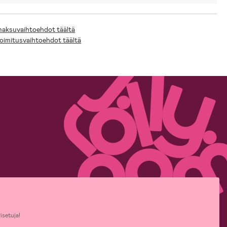
 maksuvaihtoehdot täältä
toimitusvaihtoehdot täältä
isetuja!