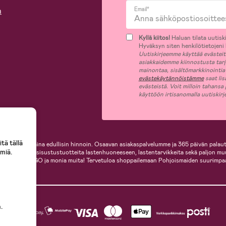
n
Email*
Kyllä kiitos!
Haluan tilata uutiski
Hyväksyn siten henkilötietojeni k
Uutiskirjeemme käyttää evästeitä 
asiakkaidemme kiinnostusta tar
mainontaa, sisältömarkkinointia
evästekäytännöistämme
saat lis
evästeistä. Voit milloin tahansa
käyttöön irtisanomalla uutiskir
tä tällä
i, helposti ja aina edullisin hinnoin. Osaavan asiakaspalvelumme ja 365 päivän palaut
miä.
ille, inspiroivia sisustustuotteita lastenhuoneeseen, lastentarvikkeita sekä paljon m
te, Cybex, LEGO ja monia muita! Tervetuloa shoppailemaan Pohjoismaiden suurimpa
.