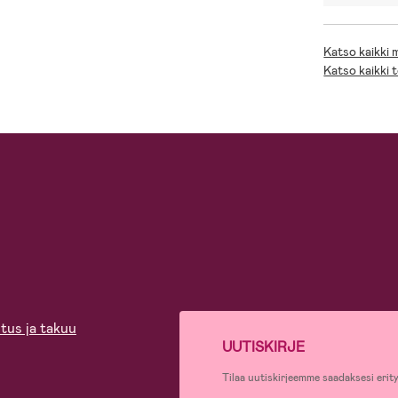
Katso kaikki
Katso kaikki 
tus ja takuu
UUTISKIRJE
Tilaa uutiskirjeemme saadaksesi erity