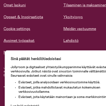
Omat laskuni
Tilaaminen ja maksamine
Oppaat & Inspiraatiota
Yksityisyys
Cookie settings
Meidän vastuumme
Avoimet työpaikat
Lehdistö
Meistä
Sinä päätät henkilötiedoistasi
Jollyroom ja digitaaliset yhteistyökumppanimme käyttävät evästei
Jollyroomin laajasta valikoimasta tilaat kaiken tarvittavan lapsiperheelle nopeast
verkkosivulla. Jotkut näistä ovat sivuston toiminnalle välttämättö
mielin. Jollyroomilta saat lastenvaunut, turvaistuimet, vaatteet vauvoille ja laps
Baby Jogger, BabyBjörn, Didriksons, KidKraft, Ergobaby, Philips Avent, Neona
Seuraavat evästeet ovat sinulle valinnaisia:
Evästeet, joilla analysoidaan verkkosivustomme käyttöä.
Evästeet, jotka mahdollistavat mukautetun kokemuksen
verkkosivustollamme.
Evästeet, joita käytetään mainontaan ja some-markkinointiin
Lue lisää evästeistä