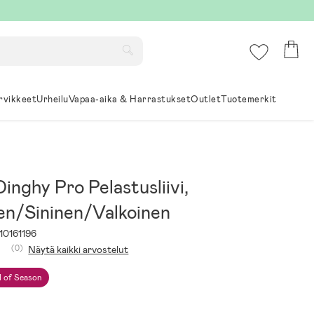
rvikkeet
Urheilu
Vapaa-aika & Harrastukset
Outlet
Tuotemerkit
Dinghy Pro Pelastusliivi,
en/Sininen/Valkoinen
10161196
(0)
Näytä kaikki arvostelut
 of Season