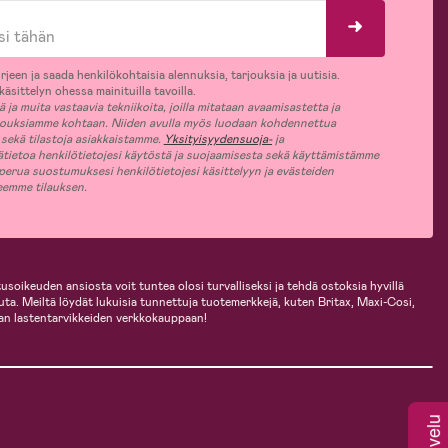
rjeen ja saada henkilökohtaisia alennuksia, tarjouksia ja uutisia.
äsittelyn ohessa mainituilla tavoilla.
ja muita vastaavia tekniikoita, joilla mitataan avaamisastetta ja
jouksiamme kohtaan. Niiden avulla myös luodaan kohdennettua
 sekä tilastoja asiakkaistamme.
Yksityisyydensuoja-
ja
ätietoa henkilötietojesi käytöstä ja suojaamisesta sekä käyttämistämme
 perua suostumuksesi henkilötietojesi käsittelyyn ja evästeiden
jeemme tilauksen.
usoikeuden ansiosta voit tuntea olosi turvalliseksi ja tehdä ostoksia hyvillä
uuta. Meiltä löydät lukuisia tunnettuja tuotemerkkejä, kuten Britax, Maxi-Cosi,
an lastentarvikkeiden verkkokauppaan!