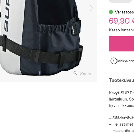
Varastos
69,90
Katso hintahi
Maksa eri
Zoom
Tuotekuvau
Kevyt SUP Pro
lautailuun. So
hyvin liikkum
– Säädettävät
– Heijastimet
– Haarahihna 