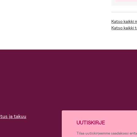
Katso kaikki
Katso kaikki 
tus ja takuu
UUTISKIRJE
Tilaa uutiskirjeemme saadaksesi erity