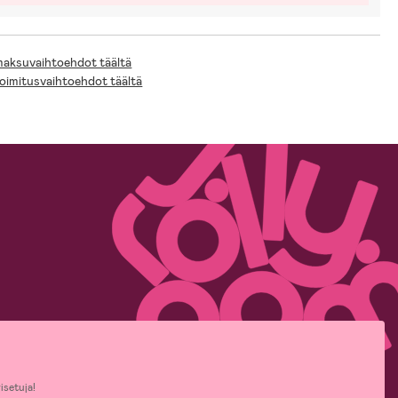
 maksuvaihtoehdot täältä
toimitusvaihtoehdot täältä
isetuja!