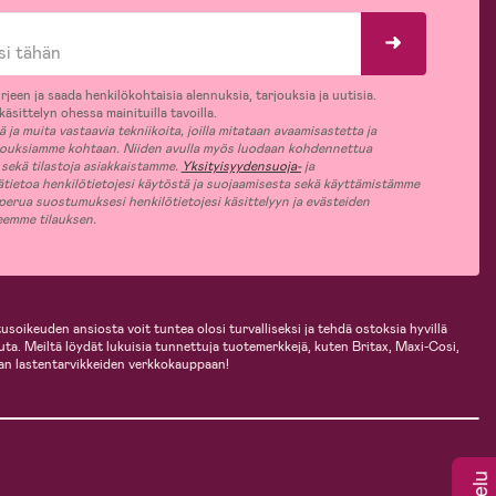
rjeen ja saada henkilökohtaisia alennuksia, tarjouksia ja uutisia.
äsittelyn ohessa mainituilla tavoilla.
ja muita vastaavia tekniikoita, joilla mitataan avaamisastetta ja
jouksiamme kohtaan. Niiden avulla myös luodaan kohdennettua
 sekä tilastoja asiakkaistamme.
Yksityisyydensuoja-
ja
ätietoa henkilötietojesi käytöstä ja suojaamisesta sekä käyttämistämme
 perua suostumuksesi henkilötietojesi käsittelyyn ja evästeiden
jeemme tilauksen.
usoikeuden ansiosta voit tuntea olosi turvalliseksi ja tehdä ostoksia hyvillä
uuta. Meiltä löydät lukuisia tunnettuja tuotemerkkejä, kuten Britax, Maxi-Cosi,
an lastentarvikkeiden verkkokauppaan!