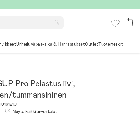
rvikkeet
Urheilu
Vapaa-aika & Harrastukset
Outlet
Tuotemerkit
SUP Pro Pelastusliivi,
nen/tummansininen
10161210
(0)
Näytä kaikki arvostelut