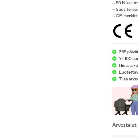
– 50 N kellut
– Suositellaan
– CE-merkitt
365 päivä
Yli 100 eu
Hintatakuu
Luotettav
Tilaa arki
Arvostelut