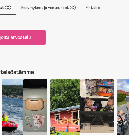
ut (0)
Kysymykset ja vastaukset (0)
Yhteisö
joita arvostelu
hteisöstämme