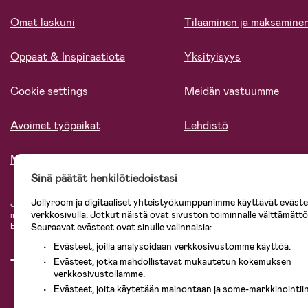
Omat laskuni
Tilaaminen ja maksamine
Oppaat & Inspiraatiota
Yksityisyys
Cookie settings
Meidän vastuumme
Avoimet työpaikat
Lehdistö
Meistä
Sinä päätät henkilötiedoistasi
Jollyroom ja digitaaliset yhteistyökumppanimme käyttävät evästei
Jollyroomin laajasta valikoimasta tilaat kaiken tarvittavan lapsiperheelle nopeast
verkkosivulla. Jotkut näistä ovat sivuston toiminnalle välttämättö
mielin. Jollyroomilta saat lastenvaunut, turvaistuimet, vaatteet vauvoille ja laps
Seuraavat evästeet ovat sinulle valinnaisia:
Baby Jogger, BabyBjörn, Didriksons, KidKraft, Ergobaby, Philips Avent, Neona
Evästeet, joilla analysoidaan verkkosivustomme käyttöä.
Evästeet, jotka mahdollistavat mukautetun kokemuksen
verkkosivustollamme.
Evästeet, joita käytetään mainontaan ja some-markkinointiin