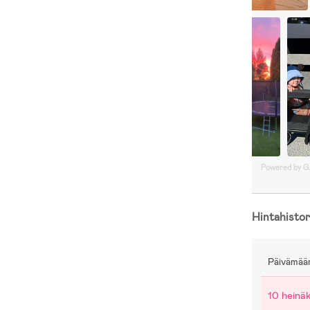
Powered by 
Hintahistor
Päivämää
10 heinä