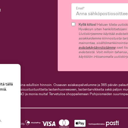
n
Email*
Kyllä kiitos!
Haluan tilata uutiski
Hyväksyn siten henkilötietojeni k
Uutiskirjeemme käyttää evästeitä 
asiakkaidemme kiinnostusta tar
mainontaa, sisältömarkkinointia
evästekäytännöistämme
saat lis
evästeistä. Voit milloin tahansa
käyttöön irtisanomalla uutiskir
tä tällä
i, helposti ja aina edullisin hinnoin. Osaavan asiakaspalvelumme ja 365 päivän palaut
miä.
ille, inspiroivia sisustustuotteita lastenhuoneeseen, lastentarvikkeita sekä paljon m
te, Cybex, LEGO ja monia muita! Tervetuloa shoppailemaan Pohjoismaiden suurimpa
.