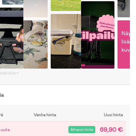
Näytä
lisää 
kuvia
GAMIFIERA.®
ia
rä
Vanha hinta
Uusi hinta
69,90 €
kuuta
Alhaisin hinta