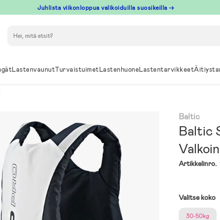
Juhlista viikonloppua valikoiduilla suosikeilla →
Hae
ngät
Lastenvaunut
Turvaistuimet
Lastenhuone
Lastentarvikkeet
Äitiysta
Baltic
Baltic 
Valkoi
Artikkelinro.
Valitse koko
30-50kg