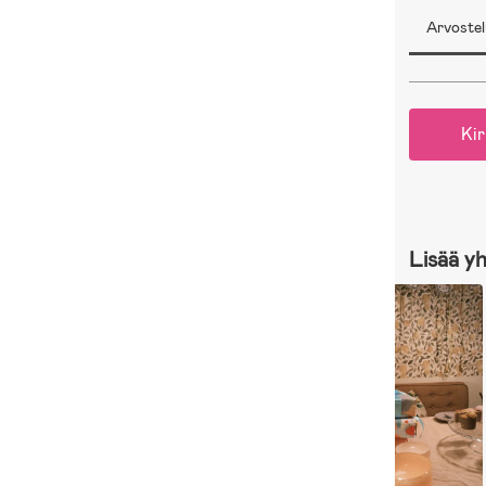
Arvostel
Kir
Lisää y