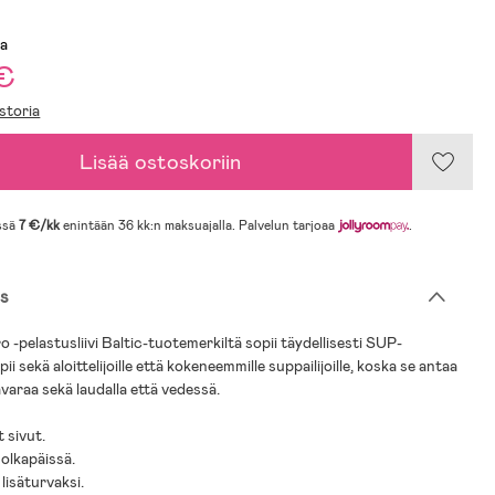
sa
 €
storia
Lisää ostoskoriin
ssä
7 €/kk
enintään 36 kk:n maksuajalla. Palvelun tarjoaa
.
s
 -pelastusliivi Baltic-tuotemerkiltä sopii täydellisesti SUP-
pii sekä aloittelijoille että kokeneemmille suppailijoille, koska se antaa
avaraa sekä laudalla että vedessä.
 sivut.
 olkapäissä.
lisäturvaksi.