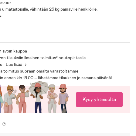
tavuus.
 uimataitoisille, vähintään 25 kg painaville henkilöille.
y.
n avoin kauppa
ron tilauksiin ilmainen toimitus* noutopisteelle
 - Lue lisää ->
a toimitus suoraan omalta varastoltamme
sin ennen klo 13.00 – lähetämme tilauksen jo samana päivänä!
Kysy yhteisöltä