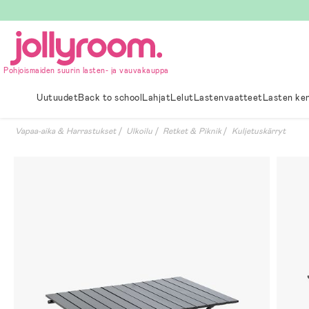
Hoppa
till
innehållet
Pohjoismaiden suurin lasten- ja vauvakauppa
Uutuudet
Back to school
Lahjat
Lelut
Lastenvaatteet
Lasten ke
Vapaa-aika & Harrastukset
Ulkoilu
Retket & Piknik
Kuljetuskärryt