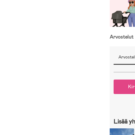
Arvostelut
Arvostel
Kir
Lisää y