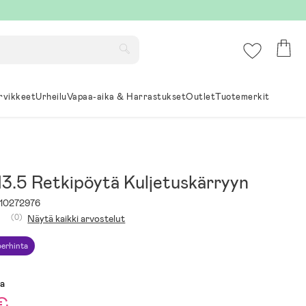
rvikkeet
Urheilu
Vapaa-aika & Harrastukset
Outlet
Tuotemerkit
13.5 Retkipöytä Kuljetuskärryyn
10272976
(0)
Näytä kaikki arvostelut
erhinta
sa
€