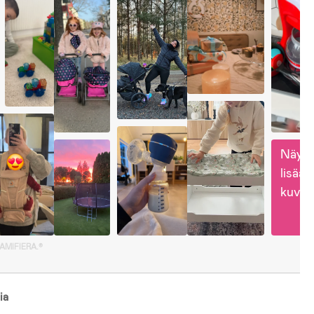
Näytä
lisää 
kuvia
GAMIFIERA.®
ia