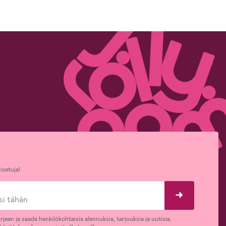
isetuja!
rjeen ja saada henkilökohtaisia alennuksia, tarjouksia ja uutisia.