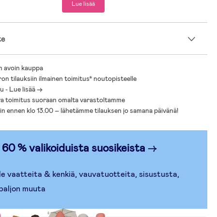
ruokailuhetkiin retkillä.
Lue lisää
x P 85 cm.
ormitus: 50 kg.
te
P-muovi.
n avoin kauppa
ron tilauksiin ilmainen toimitus* noutopisteelle
 - Lue lisää ->
a toimitus suoraan omalta varastoltamme
sin ennen klo 13.00 – lähetämme tilauksen jo samana päivänä!
 60 % valikoiduista suosikeista
→
e vaatteita & kenkiä, vauvatuotteita, sisustusta,
a paljon muuta