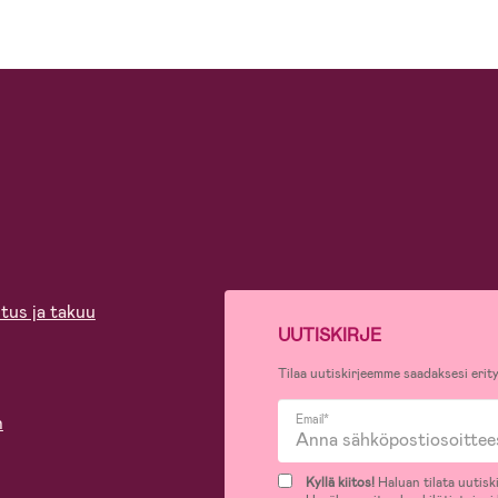
tus ja takuu
UUTISKIRJE
Tilaa uutiskirjeemme saadaksesi erity
n
Email*
Kyllä kiitos!
Haluan tilata uutiski