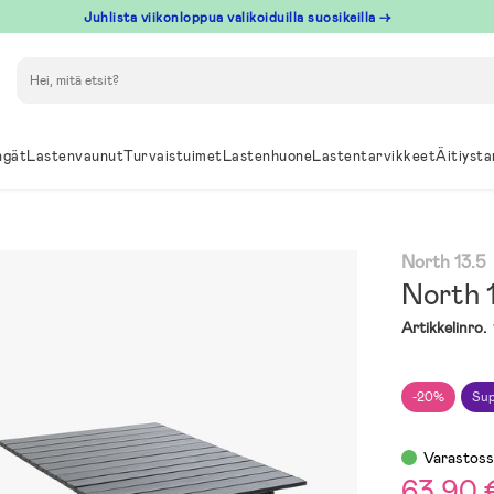
Juhlista viikonloppua valikoiduilla suosikeilla →
Hae
ngät
Lastenvaunut
Turvaistuimet
Lastenhuone
Lastentarvikkeet
Äitiysta
North 13.5
North 
Artikkelinro.
-20%
Sup
Varastos
63,90 