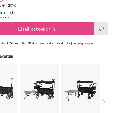
16 € (-20%)
i
,90 €
storia
Lisää ostoskoriin
ssä
6 €/kk
enintään 36 kk:n maksuajalla. Palvelun tarjoaa
.
akettiin