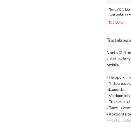
North 13.5 Lig
Kuljetuskärry +
Retkipöytä, Bl
153,80 €
Tuotekuvau
North 13.5 -m
kuljetuskärryy
retkille.
- Helppo kiinn
- Yhteensopiv
ottamatta.
- Voidaan käyt
- Tukeva ja k
- Taittuu kom
- Kokoontaitet
- Pöytä voidaa
- Säilytyspus