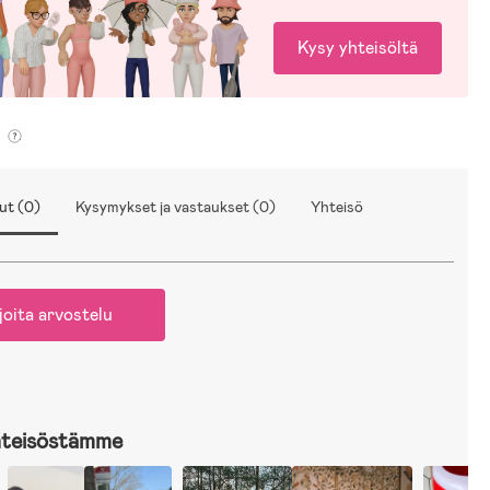
Kysy yhteisöltä
ut (0)
Kysymykset ja vastaukset (0)
Yhteisö
joita arvostelu
hteisöstämme