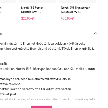
ht
North 13.5 Porter
North 13.5 Transporter
North
Kuljetuskärry +
Kuljetuskärry +
Kulje
ack
Retkipöytä, Black
Retkipöytä, Black
Retki
223,80 €
463,80 €
233,
s
erkin käytännöllinen retkipöytä, jota voidaan käyttää sekä
n kiinnitettynä että itsenäisenä pöytänä. Täydellinen piknikille ja
ittää.
a kaikkien North 13.5 -kärryjen kanssa Cruiser XL -mallia lukuun
tää myös erikseen mukana toimitettavilla jaloilla.
estävä rakenne.
paktiin kokoon varastointia tai kuljetusta varten.
tavat jalat.
n rullata kokoon, joten se vie vain vähän tilaa, kun sitä ei käytetä.
si sisältyy pakkaukseen.