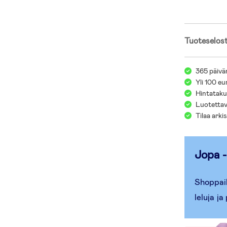
- Täydellinen 
- Mitat: L 58 
- Enimmäisku
Tuoteselos
- Alumiini, P
365 päivä
Yli 100 eu
Hintatakuu
Luotettav
Tilaa arki
Jopa -
Shoppail
leluja j