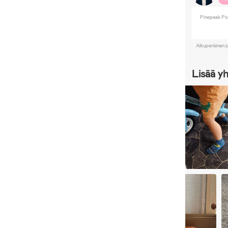
Pinepeak Pot
Alkuperäinen j
Lisää y