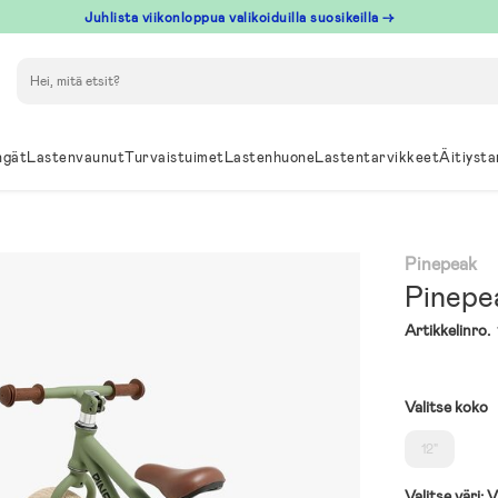
Juhlista viikonloppua valikoiduilla suosikeilla →
Hae
ngät
Lastenvaunut
Turvaistuimet
Lastenhuone
Lastentarvikkeet
Äitiysta
Pinepeak
Pinepea
Artikkelinro.
Valitse koko
12"
Valitse väri:
V