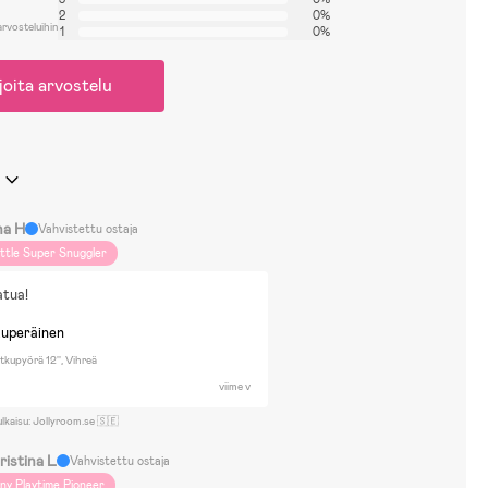
2
0%
arvosteluihin
1
0%
joita arvostelu
na H
Vahvistettu ostaja
ittle Super Snuggler
atua!
kuperäinen
kupyörä 12'', Vihreä
viime v
ulkaisu: Jollyroom.se 🇸🇪
ristina L
Vahvistettu ostaja
iny Playtime Pioneer