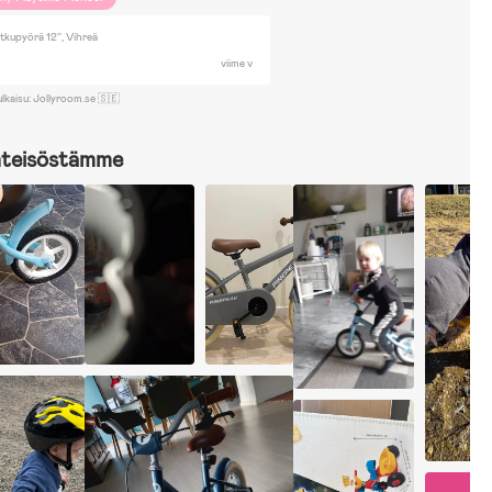
kupyörä 12'', Vihreä
viime v
ulkaisu: Jollyroom.se 🇸🇪
hteisöstämme