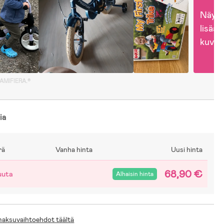
Näytä
lisää 
kuvia
GAMIFIERA.®
ia
rä
Vanha hinta
Uusi hinta
68,90 €
uuta
Alhaisin hinta
 maksuvaihtoehdot täältä