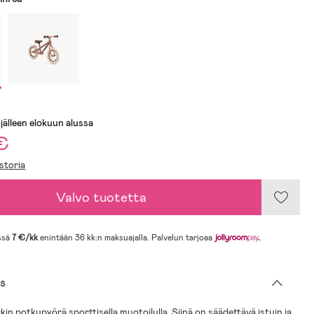
 jälleen elokuu n alussa
€
storia
Valvo tuotetta
ssä
7 €/kk
enintään 36 kk:n maksuajalla. Palvelun tarjoaa
.
s
in potkupyörä sporttisella muotoilulla. Siinä on säädettävä istuin ja