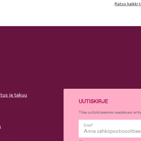
Katso kaikki 
tus ja takuu
UUTISKIRJE
Tilaa uutiskirjeemme saadaksesi erity
n
Email*