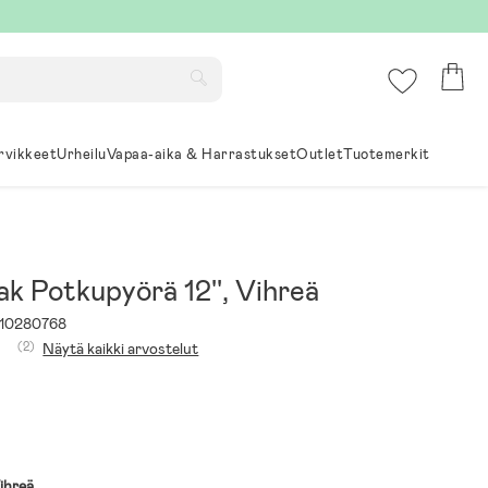
rvikkeet
Urheilu
Vapaa-aika & Harrastukset
Outlet
Tuotemerkit
k Potkupyörä 12'', Vihreä
10280768
(2)
Näytä kaikki arvostelut
ihreä