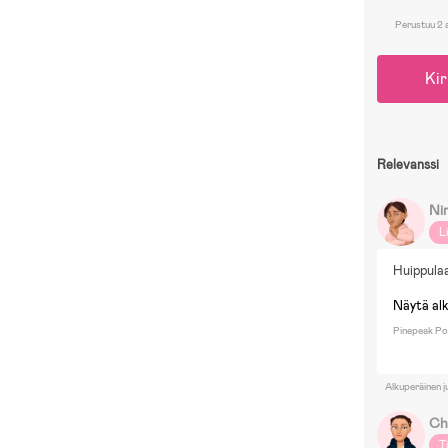
Perustuu 2 
Kir
Relevanssi
Ni
L
Huippula
Näytä al
Pinepeak Pot
Alkuperäinen j
Ch
T