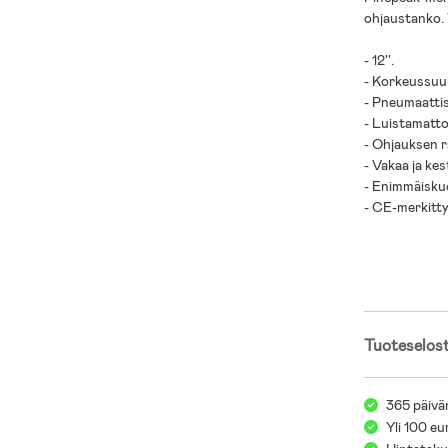
ohjaustanko. T
- 12''.
- Korkeussuu
- Pneumaattise
- Luistamatt
- Ohjauksen ra
- Vakaa ja kes
- Enimmäisku
- CE-merkitty
- Ikäsuositus:
- Teräs, kumi.
Tuoteselos
365 päivä
Yli 100 eu