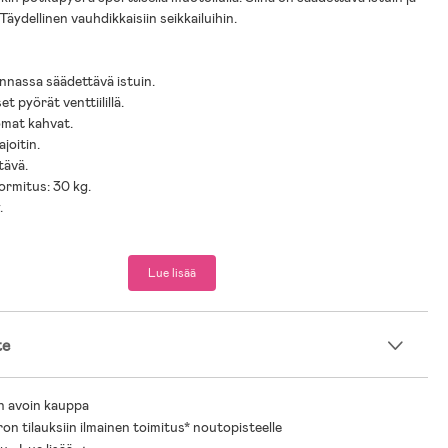
äydellinen vauhdikkaisiin seikkailuihin.
nnassa säädettävä istuin.
t pyörät venttiilillä.
omat kahvat.
joitin.
tävä.
ormitus: 30 kg.
.
 3 vuotta +.
Lue lisää
te
n avoin kauppa
ron tilauksiin ilmainen toimitus* noutopisteelle