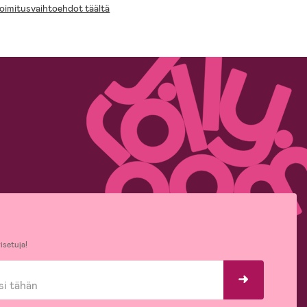
toimitusvaihtoehdot täältä
isetuja!