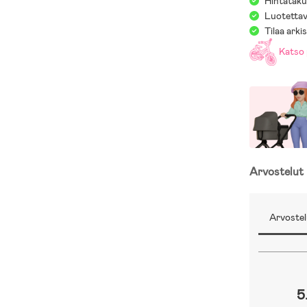
Hintatakuu
Luotettav
Tilaa arki
Katso 
Arvostelut
Arvostel
5