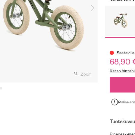
Saatavilla
68,90 
Katso hintahi
Zoom
Maksa eri
Tuotekuvau
Pinepeak-merk