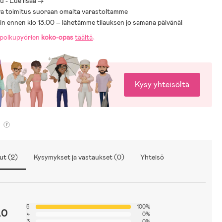
 - Lue lisää ->
a toimitus suoraan omalta varastoltamme
sin ennen klo 13.00 – lähetämme tilauksen jo samana päivänä!
polkupyörien
koko-opas
täältä
.
Kysy yhteisöltä
ut (2)
Kysymykset ja vastaukset (0)
Yhteisö
5
100%
.0
4
0%
3
0%