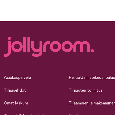
Asiakaspalvelu
Peruuttamisoikeus, palau
Tilausehdot
Tilausten toimitus
Omat laskuni
Tilaaminen ja maksamine