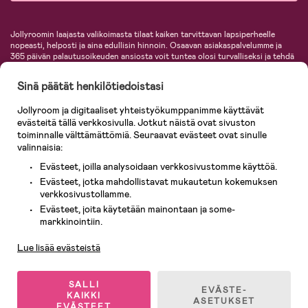
Jollyroomin laajasta valikoimasta tilaat kaiken tarvittavan lapsiperheelle
nopeasti, helposti ja aina edullisin hinnoin. Osaavan asiakaspalvelumme ja
365 päivän palautusoikeuden ansiosta voit tuntea olosi turvalliseksi ja tehdä
ostoksia hyvillä mielin. Jollyroomilta saat lastenvaunut, turvaistuimet,
vaatteet vauvoille ja lapsille, inspiroivia sisustustuotteita lastenhuoneeseen,
Sinä päätät henkilötiedoistasi
lastentarvikkeita sekä paljon muuta. Meiltä löydät lukuisia tunnettuja
tuotemerkkejä, kuten Britax, Maxi-Cosi, Baby Jogger, BabyBjörn, Didriksons,
Jollyroom ja digitaaliset yhteistyökumppanimme käyttävät
KidKraft, Ergobaby, Philips Avent, Neonate, Cybex, LEGO ja monia muita!
evästeitä tällä verkkosivulla. Jotkut näistä ovat sivuston
Tervetuloa shoppailemaan Pohjoismaiden suurimpaan lastentarvikkeiden
verkkokauppaan!
toiminnalle välttämättömiä. Seuraavat evästeet ovat sinulle
valinnaisia:
Evästeet, joilla analysoidaan verkkosivustomme käyttöä.
Evästeet, jotka mahdollistavat mukautetun kokemuksen
verkkosivustollamme.
Evästeet, joita käytetään mainontaan ja some-
Asiakaspalvelu
markkinointiin.
Lue lisää evästeistä
© 2026 Jollyroom AB. Kaikki oikeudet pidätetään.
SALLI
EVÄSTE-
KAIKKI
ASETUKSET
EVÄSTEET