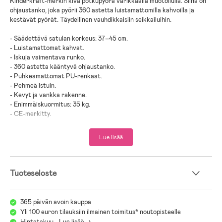
Kinderkraft-merkin kiva potkupyörä värikkäällä muotoilulla. Siinä on
ohjaustanko, joka pyörii 360 astetta luistamattomilla kahvoilla ja
kestävät pyörät. Täydellinen vauhdikkaisiin seikkailuihin.
- Säädettävä satulan korkeus: 37–45 cm.
- Luistamattomat kahvat.
- Iskuja vaimentava runko.
- 360 astetta kääntyvä ohjaustanko.
- Puhkeamattomat PU-renkaat.
- Pehmeä istuin.
- Kevyt ja vankka rakenne.
- Enimmäiskuormitus: 35 kg.
- CE-merkitty.
- Ikäsuositus: 3 vuotta +.
Lue lisää
- Muovi.
Tuoteseloste
365 päivän avoin kauppa
Yli 100 euron tilauksiin ilmainen toimitus* noutopisteelle
Hintatakuu - Lue lisää ->