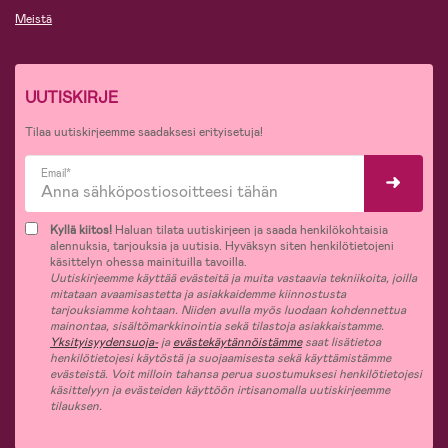
Meistä
UUTISKIRJE
Tilaa uutiskirjeemme saadaksesi erityisetuja!
Email*
Kyllä kiitos!
Haluan tilata uutiskirjeen ja saada henkilökohtaisia
alennuksia, tarjouksia ja uutisia. Hyväksyn siten henkilötietojeni
käsittelyn ohessa mainituilla tavoilla.
Uutiskirjeemme käyttää evästeitä ja muita vastaavia tekniikoita, joilla
mitataan avaamisastetta ja asiakkaidemme kiinnostusta
tarjouksiamme kohtaan. Niiden avulla myös luodaan kohdennettua
mainontaa, sisältömarkkinointia sekä tilastoja asiakkaistamme.
Yksityisyydensuoja-
ja
evästekäytännöistämme
saat lisätietoa
henkilötietojesi käytöstä ja suojaamisesta sekä käyttämistämme
evästeistä. Voit milloin tahansa perua suostumuksesi henkilötietojesi
käsittelyyn ja evästeiden käyttöön irtisanomalla uutiskirjeemme
tilauksen.