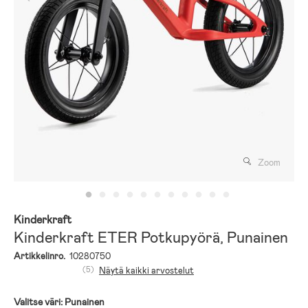
Zoom
Kinderkraft
Kinderkraft ETER Potkupyörä, Punainen
Artikkelinro.
10280750
(5)
Näytä kaikki arvostelut
Valitse väri:
Punainen