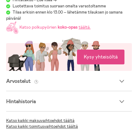
Luotettava toimitus suoraan omalta varastoltamme
Tilaa arkisin ennen klo 13.00 – lähetämme tilauksen jo samana
päivänä!
Katso polkupyörien
koko-opas
täältä
.
Kysy yhteisöltä
Arvostelut
Hintahistoria
Katso kaikki maksuvaihtoehdot täältä
Katso kaikki toimitusvaihtoehdot täältä