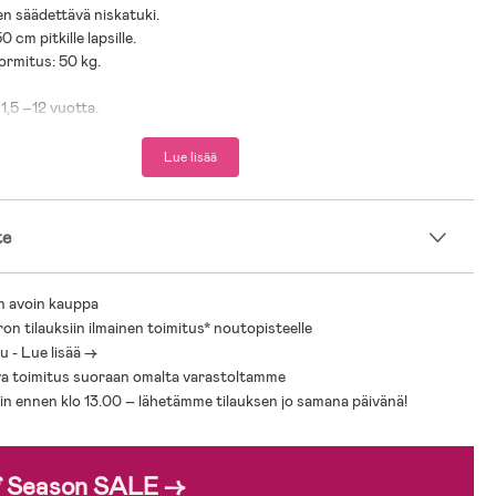
en säädettävä niskatuki.
0 cm pitkille lapsille.
ormitus: 50 kg.
 1,5 –12 vuotta.
oom suosittelee asiakkaitaan noudattamaan Liikenneturvan
Lue lisää
itä, että lapsi matkustaisi mahdollisimman pitkään selkä
päin, ainakin nelivuotiaaksi asti.
turvaistuin lapsellesi!
te
rvaistuinoppaaseemme, jossa autamme sinua valitsemaan lapsellesi
stuimen. Täältä löydät vinkkejä lastenistuimista, i-Size-istuimista,
n avoin kauppa
vot menosuuntaan asennettavista turvaistuimista sekä ohjeita oikeaan
ron tilauksiin ilmainen toimitus* noutopisteelle
SOFIXin tai turvavyön avulla. Selitämme paino- ja pituussuositukset,
 - Lue lisää ->
hjeet ja kuinka käyttää Travel Systemiä turvallisesti. Opas tarjoaa
, jonka tarvitset tehdäksesi automatkasta turvallisen, sujuvan ja
a toimitus suoraan omalta varastoltamme
inulle että lapsellesi, iästä tai tarpeista riippumatta.
sin ennen klo 13.00 – lähetämme tilauksen jo samana päivänä!
oomin turvaistuinoppaaseen.
f Season SALE →