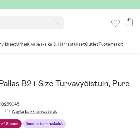
rvikkeet
Urheilu
Vapaa-aika & Harrastukset
Outlet
Tuotemerkit
allas B2 i-Size Turvavyöistuin, Pure
10259045
(4)
Näytä kaikki arvostelut
 of Season
Ilmaiset toimituskulut