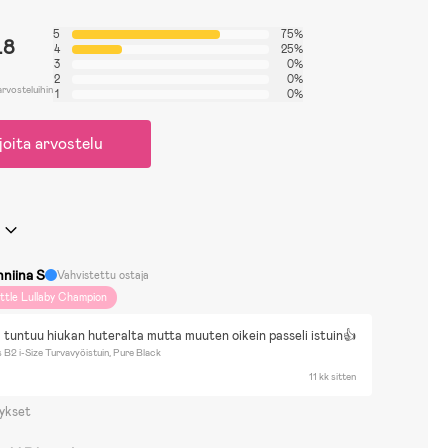
5
75%
.8
4
25%
3
0%
2
0%
arvosteluihin
1
0%
joita arvostelu
nniina S
Vahvistettu ostaja
ittle Lullaby Champion
 tuntuu hiukan huteralta mutta muuten oikein passeli istuin👍
 B2 i-Size Turvavyöistuin, Pure Black
11 kk sitten
ykset