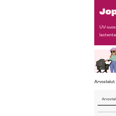
Jop
UV-suosi
lastenta
Arvostelut
Arvostel