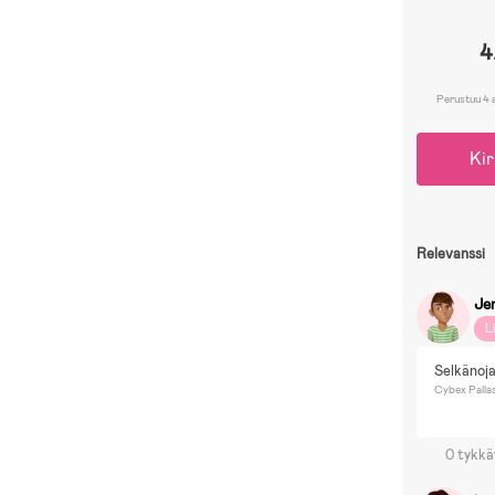
4
Perustuu 4 
Kir
Relevanssi
Je
L
Selkänoja
Cybex Pallas
0 tykkä