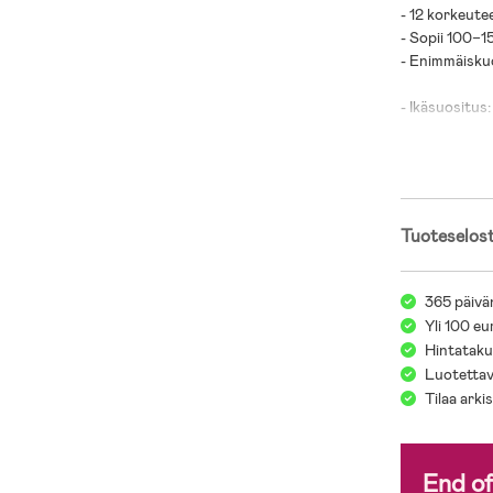
- 12 korkeute
- Sopii 100−15
- Enimmäisku
- Ikäsuositus:
Huom! Jollyr
suositusta si
menosuuntaan 
Löydä oikea 
Tuoteselos
Tervetuloa tu
sopivan turvai
365 päivä
selkä- ja kas
Yli 100 eu
asennukseen I
Hintatakuu
turvallisuuso
kaiken tiedon
Luotettav
mukavan sekä s
Tilaa arki
Siirry Jollyr
End o