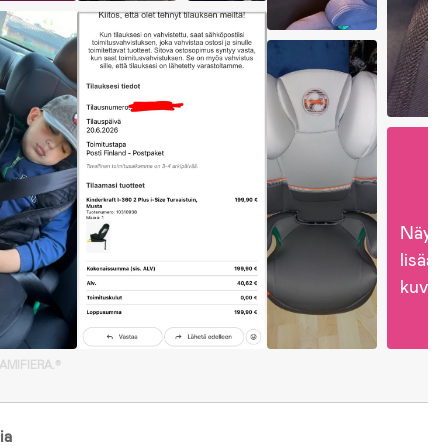
Näytä
lisää 
kuvia
GAMIFIERA.®
ia