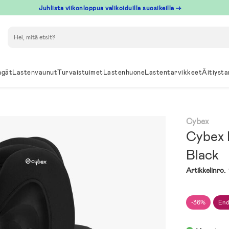
Juhlista viikonloppua valikoiduilla suosikeilla →
Hae
ngät
Lastenvaunut
Turvaistuimet
Lastenhuone
Lastentarvikkeet
Äitiysta
Cybex
Cybex P
Black
Artikkelinro.
-36%
End