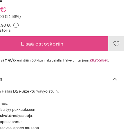
sa
 €
100 € (-36%)
i
9,90 €;
storia
Lisää ostoskoriin
ssä
11 €/kk
enintään 36 kk:n maksuajalla. Palvelun tarjoaa
.
s
Pallas B2 i-Size -turvavyöistuin.
nnus.
sisältyy pakkaukseen.
 sivutörmäyssuoja.
lppo asennus.
 kasvaa lapsen mukana.