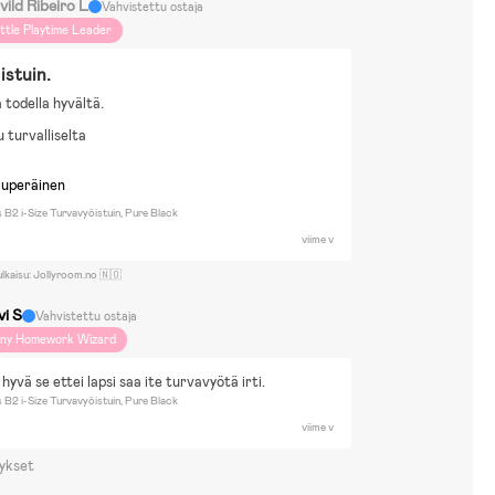
vild Ribeiro L
Vahvistettu ostaja
ittle Playtime Leader
istuin.
 todella hyvältä.
 turvalliselta
kuperäinen
 B2 i-Size Turvavyöistuin, Pure Black
viime v
ulkaisu: Jollyroom.no 🇳🇴
vi S
Vahvistettu ostaja
iny Homework Wizard
hyvä se ettei lapsi saa ite turvavyötä irti.
 B2 i-Size Turvavyöistuin, Pure Black
viime v
ykset