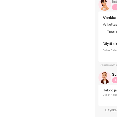
Ing
L
Vankka 
Vaikuttaa
Tuntuu
Näytä al
Cybex Pallas
Alkuperäinen j
Su
T
Helppo ja 
Cybex Pallas
0 tykkä