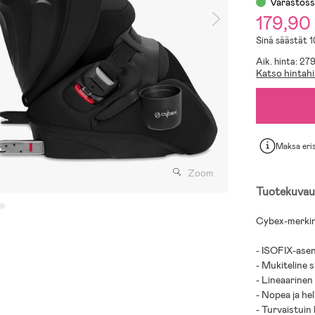
Varastos
179,90
Sinä säästät 
Aik. hinta: 27
Katso hintahi
Maksa eri
Zoom
Tuotekuvau
Cybex-merkin 
- ISOFIX-ase
- Mukiteline 
- Lineaarinen
- Nopea ja he
- Turvaistuin