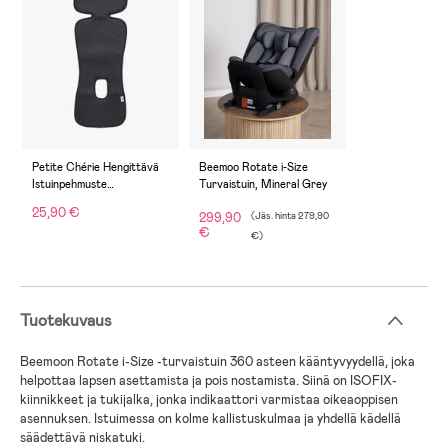
Petite Chérie Hengittävä
Beemoo Rotate i-Size
Istuinpehmuste
Turvaistuin, Mineral Grey
Turvaistuimeen, Antracit
25,90 €
299,90
(
Jäs. hinta
279,90
€
€
)
Tuotekuvaus
Beemoon Rotate i-Size -turvaistuin 360 asteen kääntyvyydellä, joka
helpottaa lapsen asettamista ja pois nostamista. Siinä on ISOFIX-
kiinnikkeet ja tukijalka, jonka indikaattori varmistaa oikeaoppisen
asennuksen. Istuimessa on kolme kallistuskulmaa ja yhdellä kädellä
säädettävä niskatuki.