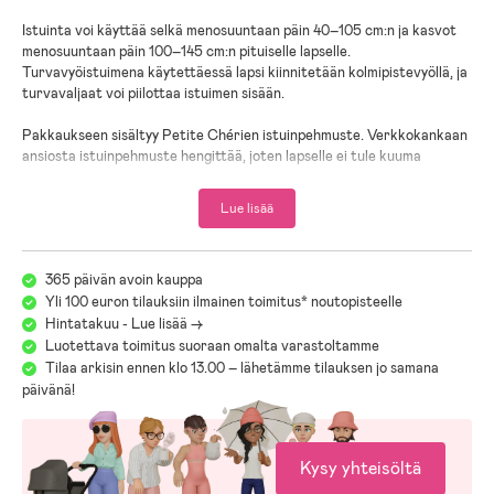
Istuinta voi käyttää selkä menosuuntaan päin 40–105 cm:n ja kasvot
menosuuntaan päin 100–145 cm:n pituiselle lapselle.
Turvavyöistuimena käytettäessä lapsi kiinnitetään kolmipistevyöllä, ja
turvavaljaat voi piilottaa istuimen sisään.
Pakkaukseen sisältyy Petite Chérien istuinpehmuste. Verkkokankaan
ansiosta istuinpehmuste hengittää, joten lapselle ei tule kuuma
turvaistuimessa.
Lue lisää
– Sopii vastasyntyneelle.
– Irrotettava vastasyntyneen lisäosa.
– Sivutörmäyssuoja (SPS).
365 päivän avoin kauppa
– Viisipistevaljaat.
Yli 100 euron tilauksiin ilmainen toimitus* noutopisteelle
– Kahdeksaan asentoon säädettävä niskatuki.
– Ilmanvaihtoa parantavat aukot.
Hintatakuu - Lue lisää ->
– Enimmäiskuormitus: 36 kg.
Luotettava toimitus suoraan omalta varastoltamme
Tilaa arkisin ennen klo 13.00 – lähetämme tilauksen jo samana
– Ikäsuositus: 0 kk–12 vuotta.
päivänä!
Huom! Jollyroom suosittelee asiakkaitaan noudattamaan
Liikenneturvan suositusta siitä, että lapsi matkustaisi mahdollisimman
Kysy yhteisöltä
pitkään selkä menosuuntaan päin, ainakin nelivuotiaaksi asti.