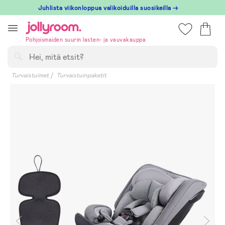
Hoppa
Juhlista viikonloppua valikoiduilla suosikeilla →
till
innehållet
Pohjoismaiden suurin lasten- ja vauvakauppa
Hae
Turvaistuimet
Turvaistuinpaketit