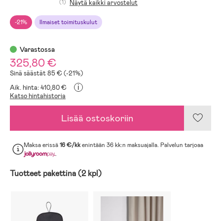
(1)
Näytä kaikki arvostelut
-21%
Ilmaiset toimituskulut
Varastossa
325,80 €
Sinä säästät 85 € (-21%)
i
Aik. hinta: 410,80 €
Katso hintahistoria
Lisää ostoskoriin
Maksa erissä
16 €/kk
enintään 36 kk:n maksuajalla. Palvelun tarjoaa
.
Tuotteet pakettina (2 kpl)