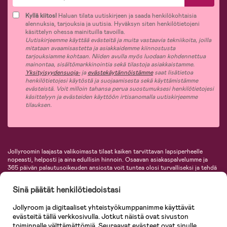
Kyllä kiitos!
Haluan tilata uutiskirjeen ja saada henkilökohtaisia
alennuksia, tarjouksia ja uutisia. Hyväksyn siten henkilötietojeni
käsittelyn ohessa mainituilla tavoilla.
Uutiskirjeemme käyttää evästeitä ja muita vastaavia tekniikoita, joilla
mitataan avaamisastetta ja asiakkaidemme kiinnostusta
tarjouksiamme kohtaan. Niiden avulla myös luodaan kohdennettua
mainontaa, sisältömarkkinointia sekä tilastoja asiakkaistamme.
Yksityisyydensuoja-
ja
evästekäytännöistämme
saat lisätietoa
henkilötietojesi käytöstä ja suojaamisesta sekä käyttämistämme
evästeistä. Voit milloin tahansa perua suostumuksesi henkilötietojesi
käsittelyyn ja evästeiden käyttöön irtisanomalla uutiskirjeemme
tilauksen.
Jollyroomin laajasta valikoimasta tilaat kaiken tarvittavan lapsiperheelle
nopeasti, helposti ja aina edullisin hinnoin. Osaavan asiakaspalvelumme ja
365 päivän palautusoikeuden ansiosta voit tuntea olosi turvalliseksi ja tehdä
ostoksia hyvillä mielin. Jollyroomilta saat lastenvaunut, turvaistuimet,
vaatteet vauvoille ja lapsille, inspiroivia sisustustuotteita lastenhuoneeseen,
Sinä päätät henkilötiedoistasi
lastentarvikkeita sekä paljon muuta. Meiltä löydät lukuisia tunnettuja
tuotemerkkejä, kuten Britax, Maxi-Cosi, Baby Jogger, BabyBjörn, Didriksons,
Jollyroom ja digitaaliset yhteistyökumppanimme käyttävät
KidKraft, Ergobaby, Philips Avent, Neonate, Cybex, LEGO ja monia muita!
evästeitä tällä verkkosivulla. Jotkut näistä ovat sivuston
Tervetuloa shoppailemaan Pohjoismaiden suurimpaan lastentarvikkeiden
verkkokauppaan!
toiminnalle välttämättömiä. Seuraavat evästeet ovat sinulle