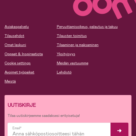
Asiakaspalvelu
Peruuttamisoikeus, palautus ja takuu
Tilausehdot
Tilausten toimitus
Omat laskuni
Tilaaminen ja maksaminen
Oppaat & Inspiraatiota
Yksityisyys
Cookie settings
Meidän vastuumme
Avoimet työpaikat
Lehdistö
Meistä
UUTISKIRJE
Tilaa uutiskirjeemme saadaksesi erityisetuja!
Email*