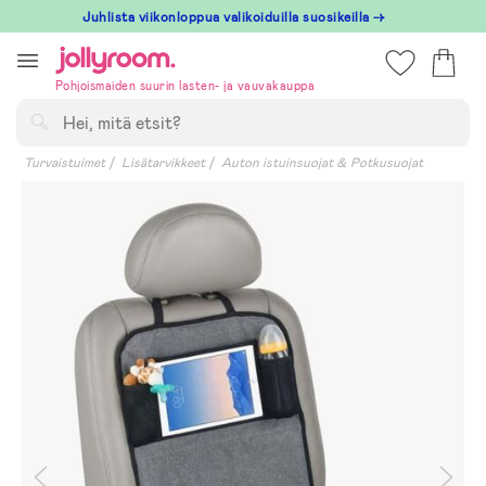
Hoppa
Juhlista viikonloppua valikoiduilla suosikeilla →
till
innehållet
Pohjoismaiden suurin lasten- ja vauvakauppa
Hae
Turvaistuimet
Lisätarvikkeet
Auton istuinsuojat & Potkusuojat