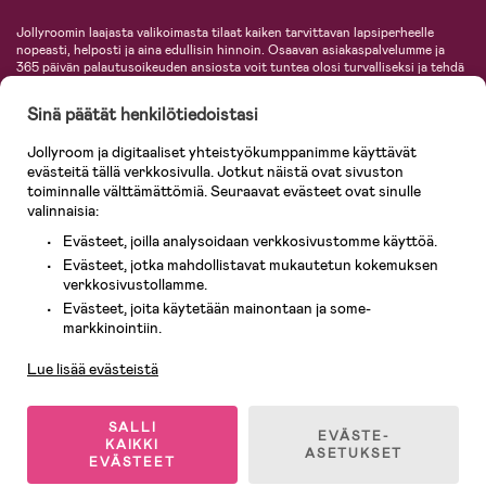
Jollyroomin laajasta valikoimasta tilaat kaiken tarvittavan lapsiperheelle
nopeasti, helposti ja aina edullisin hinnoin. Osaavan asiakaspalvelumme ja
365 päivän palautusoikeuden ansiosta voit tuntea olosi turvalliseksi ja tehdä
ostoksia hyvillä mielin. Jollyroomilta saat lastenvaunut, turvaistuimet,
vaatteet vauvoille ja lapsille, inspiroivia sisustustuotteita lastenhuoneeseen,
Sinä päätät henkilötiedoistasi
lastentarvikkeita sekä paljon muuta. Meiltä löydät lukuisia tunnettuja
tuotemerkkejä, kuten Britax, Maxi-Cosi, Baby Jogger, BabyBjörn, Didriksons,
Jollyroom ja digitaaliset yhteistyökumppanimme käyttävät
KidKraft, Ergobaby, Philips Avent, Neonate, Cybex, LEGO ja monia muita!
evästeitä tällä verkkosivulla. Jotkut näistä ovat sivuston
Tervetuloa shoppailemaan Pohjoismaiden suurimpaan lastentarvikkeiden
verkkokauppaan!
toiminnalle välttämättömiä. Seuraavat evästeet ovat sinulle
valinnaisia:
Evästeet, joilla analysoidaan verkkosivustomme käyttöä.
Evästeet, jotka mahdollistavat mukautetun kokemuksen
verkkosivustollamme.
Evästeet, joita käytetään mainontaan ja some-
Asiakaspalvelu
markkinointiin.
Lue lisää evästeistä
© 2026 Jollyroom AB. Kaikki oikeudet pidätetään.
SALLI
EVÄSTE-
KAIKKI
ASETUKSET
EVÄSTEET