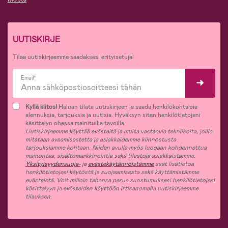
UUTISKIRJE
Tilaa uutiskirjeemme saadaksesi erityisetuja!
Email*
Kyllä kiitos!
Haluan tilata uutiskirjeen ja saada henkilökohtaisia
alennuksia, tarjouksia ja uutisia. Hyväksyn siten henkilötietojeni
käsittelyn ohessa mainituilla tavoilla.
Uutiskirjeemme käyttää evästeitä ja muita vastaavia tekniikoita, joilla
mitataan avaamisastetta ja asiakkaidemme kiinnostusta
tarjouksiamme kohtaan. Niiden avulla myös luodaan kohdennettua
mainontaa, sisältömarkkinointia sekä tilastoja asiakkaistamme.
Yksityisyydensuoja-
ja
evästekäytännöistämme
saat lisätietoa
henkilötietojesi käytöstä ja suojaamisesta sekä käyttämistämme
evästeistä. Voit milloin tahansa perua suostumuksesi henkilötietojesi
käsittelyyn ja evästeiden käyttöön irtisanomalla uutiskirjeemme
tilauksen.