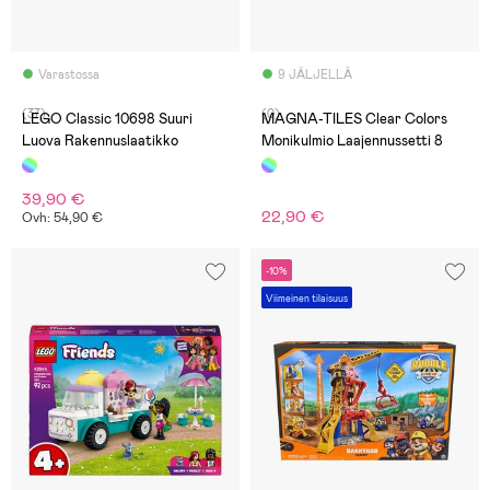
Varastossa
9 JÄLJELLÄ
(37)
(0)
LEGO Classic 10698 Suuri
MAGNA-TILES Clear Colors
Luova Rakennuslaatikko
Monikulmio Laajennussetti 8
39,90 €
22,90 €
Ovh: 54,90 €
-10%
Viimeinen tilaisuus