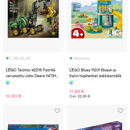
7 JÄLJELLÄ
Varastossa
(0)
(1)
LEGO Technic 42218 Pyörillä
LEGO Bluey 11201 Blueyn ja
varustettu John Deere 1470H
Katin hupihetket leikkikentällä
‑harvesteri
17,89 €
10,90 €
Ovh: 22,95 €