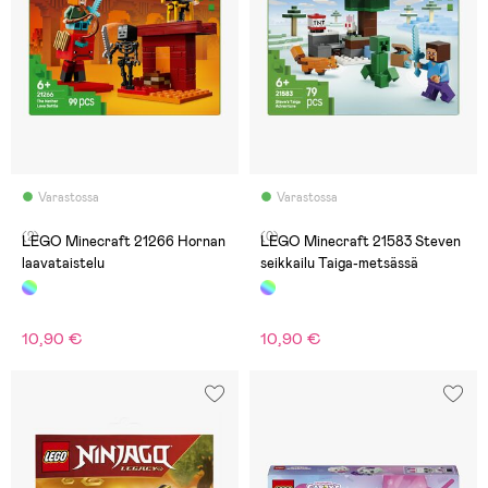
Varastossa
Varastossa
(2)
(0)
LEGO Minecraft 21266 Hornan
LEGO Minecraft 21583 Steven
laavataistelu
seikkailu Taiga-metsässä
10,90 €
10,90 €