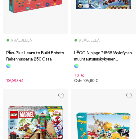
6 JÄLJELLÄ
8 JÄLJELLÄ
(0)
(0)
Plus-Plus Learn to Build Robots
LEGO Ninjago 71868 Wyldfyren
Rakennussarja 250 Osaa
muuntautumiskykyinen
lohikäärmerobotti
72 €
19,90 €
Ovh: 104,90 €