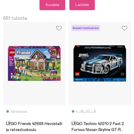
Suodata
Lajittele
881 tulosta.
Ilmaiset toimituskulut
Varastossa
4 JÄLJELLÄ
(0)
(0)
LEGO Friends 42688 Hevostalli
LEGO Technic 42210 2 Fast 2
ja ratsastuskoulu
Furious Nissan Skyline GT-R