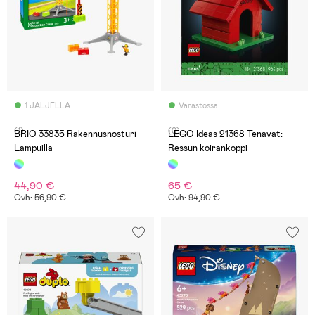
1 JÄLJELLÄ
Varastossa
(1)
(0)
BRIO 33835 Rakennusnosturi
LEGO Ideas 21368 Tenavat:
Lampuilla
Ressun koirankoppi
44,90 €
65 €
Ovh: 56,90 €
Ovh: 94,90 €