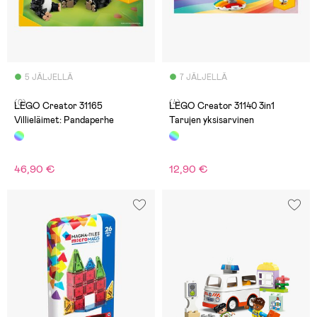
5 JÄLJELLÄ
7 JÄLJELLÄ
(0)
(4)
LEGO Creator 31165
LEGO Creator 31140 3in1
Villieläimet: Pandaperhe
Tarujen yksisarvinen
46,90 €
12,90 €