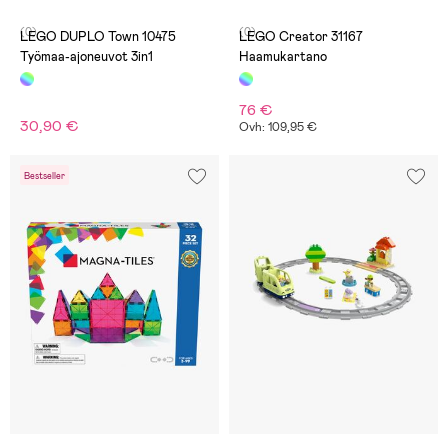
(0)
(0)
LEGO DUPLO Town 10475
LEGO Creator 31167
Työmaa-ajoneuvot 3in1
Haamukartano
76 €
30,90 €
Ovh: 109,95 €
Bestseller