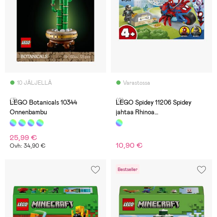
10 JÄLJELLÄ
Varastossa
(3)
(0)
LEGO Botanicals 10344
LEGO Spidey 11206 Spidey
Onnenbambu
jahtaa Rhinoa
moottoripyörällään
25,99 €
10,90 €
Ovh: 34,90 €
Bestseller