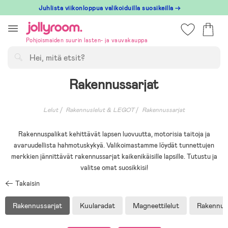
Hoppa
Juhlista viikonloppua valikoiduilla suosikeilla →
till
innehållet
Pohjoismaiden suurin lasten- ja vauvakauppa
Hae
Rakennussarjat
Lelut
Rakennuslelut & LEGOT
Rakennussarjat
Rakennuspalikat kehittävät lapsen luovuutta, motorisia taitoja ja
avaruudellista hahmotuskykyä. Valikoimastamme löydät tunnettujen
merkkien jännittävät rakennussarjat kaikenikäisille lapsille. Tutustu ja
valitse omat suosikkisi!
Takaisin
Rakennussarjat
Kuularadat
Magneettilelut
Rakennus