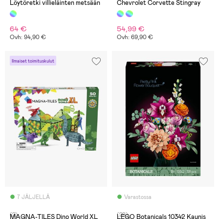
Löytöretki villieläinten metsään
Chevrolet Corvette Stingray
64 €
54,99 €
Ovh: 94,90 €
Ovh: 69,90 €
Ilmaiset toimituskulut
7 JÄLJELLÄ
Varastossa
(2)
(29)
MAGNA-TILES Dino World XL
LEGO Botanicals 10342 Kaunis