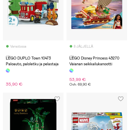
Varastossa
8 JÄLJELLÄ
(0)
(0)
LEGO DUPLO Town 10473
LEGO Disney Princess 43270
Paloauto, paloletku ja pelastaja
Vaianan seikkailukanootti
53,99 €
35,90 €
Ovh: 69,90 €