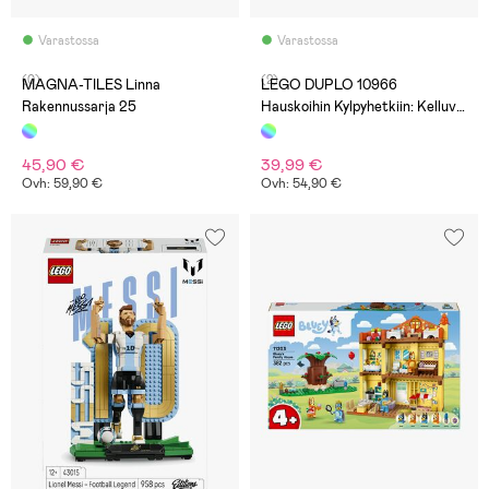
Varastossa
Varastossa
(0)
(2)
MAGNA-TILES Linna
LEGO DUPLO 10966
Rakennussarja 25
Hauskoihin Kylpyhetkiin: Kelluva
Eläinsaari
45,90 €
39,99 €
Ovh: 59,90 €
Ovh: 54,90 €