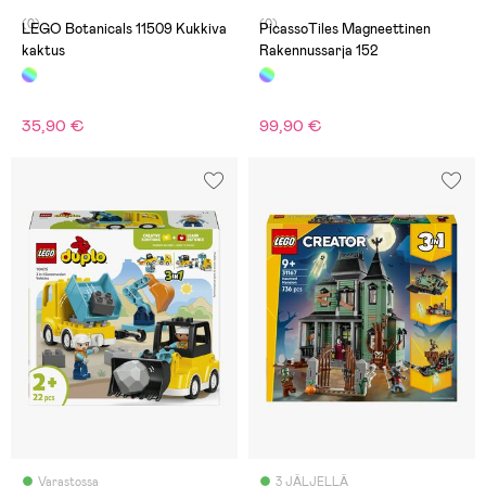
(0)
(0)
LEGO Botanicals 11509 Kukkiva
PicassoTiles Magneettinen
kaktus
Rakennussarja 152
35,90 €
99,90 €
Varastossa
3 JÄLJELLÄ