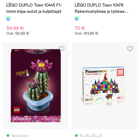
(0)
(0)
LEGO DUPLO Town 10445 F1-
LEGO DUPLO Town 10476
tiimin kilpa-autot ja kuljettajat
Rakennustyömaa ja työmaa-
ajoneuvot 3in1
39,99 €
72 €
Ovh: 52,90 €
Ovh: 101,90 €
Varastossa
10 JÄLJELLÄ