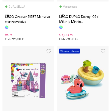
2 JÄLJELLÄ
Varastossa
(0)
(10)
LEGO Creator 31387 Mahtava
LEGO DUPLO Disney 10941
merirosvolaiva
Mikin ja Minnin
Syntymäpäiväjuna
82 €
27,90 €
Ovh: 123,90 €
Ovh: 39,90 €
Viimeinen tilaisuus