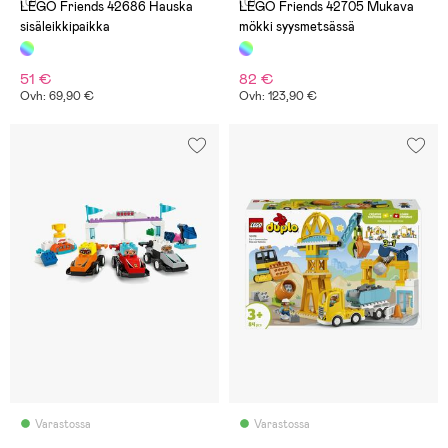
(0)
(0)
LEGO Friends 42686 Hauska
LEGO Friends 42705 Mukava
sisäleikkipaikka
mökki syysmetsässä
51 €
82 €
Ovh: 69,90 €
Ovh: 123,90 €
Varastossa
Varastossa