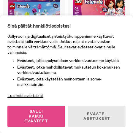
Sinä päätät henkilötiedoistasi
Jollyroom ja digitaaliset yhteistyökumppanimme käyttävät
evästeitä tällä verkkosivulla. Jotkut näistä ovat sivuston
toiminnalle välttämättömiä. Seuraavat evästeet ovat sinulle
valinnaisia:
Evästeet, joilla analysoidaan verkkosivustomme käyttöä.
9 JÄLJELLÄ
5 JÄLJELLÄ
Evästeet, jotka mahdollistavat mukautetun kokemuksen
verkkosivustollamme.
(0)
(2)
LEGO Friends 42692 Jäätelö‑
LEGO Friends 42647 Paisleyn
Evästeet, joita käytetään mainontaan ja some-
Asiakaspalvelu
ja ilmapallokoju
huone
markkinointiin.
Lue lisää evästeistä
16,99 €
10,90 €
Ovh: 23,90 €
SALLI
EVÄSTE-
KAIKKI
ASETUKSET
EVÄSTEET
1
/
15