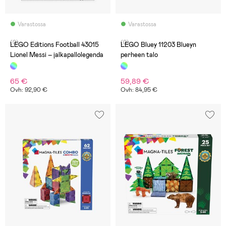
Varastossa
Varastossa
(0)
(0)
LEGO Editions Football 43015
LEGO Bluey 11203 Blueyn
Lionel Messi – jalkapallolegenda
perheen talo
65 €
59,89 €
Ovh: 92,90 €
Ovh: 84,95 €