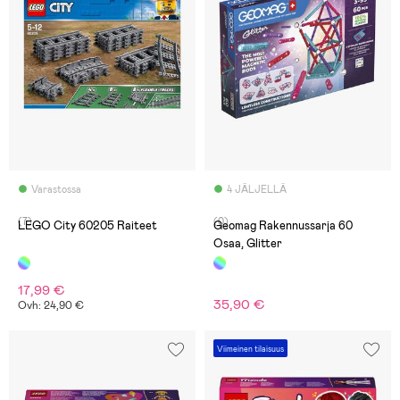
Varastossa
4 JÄLJELLÄ
(7)
(0)
LEGO City 60205 Raiteet
Geomag Rakennussarja 60
Osaa, Glitter
17,99 €
35,90 €
Ovh: 24,90 €
Viimeinen tilaisuus