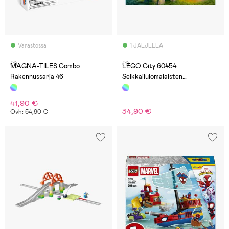
Varastossa
1 JÄLJELLÄ
(1)
(1)
MAGNA-TILES Combo
LEGO City 60454
Rakennussarja 46
Seikkailulomalaisten
matkailuauto
41,90 €
34,90 €
Ovh: 54,90 €