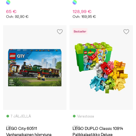
R34 ‑auto
65 €
128,99 €
Ovh: 92,90 €
Ovh: 169,95 €
Bestseller
7 JÄLJELLÄ
Varastossa
(0)
(55)
LEGO City 60511
LEGO DUPLO Classic 10914
Vanhanaikainen höyryjuna
Palikkalaatikko Deluxe