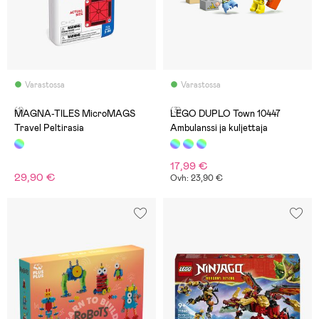
Varastossa
Varastossa
(1)
(3)
MAGNA-TILES MicroMAGS
LEGO DUPLO Town 10447
Travel Peltirasia
Ambulanssi ja kuljettaja
17,99 €
29,90 €
Ovh: 23,90 €