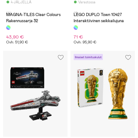
4 JÄLJELLÄ
Varastossa
(4)
(1)
MAGNA-TILES Clear Colours
LEGO DUPLO Town 10427
Rakennussarja 32
Interaktiivinen seikkailujuna
43,90 €
71 €
Ovh: 51,90 €
Ovh: 95,90 €
Ilmaiset toimituskulut