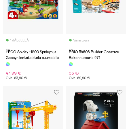
1 JÄLJELLÄ
Varastossa
(0)
(0)
LEGO Spidey 11200 Spideyn ja
BRIO 34606 Builder Creative
Gobbyn lentotaistelu puumajalla
Rakennussarja 271
47,99 €
55 €
Ovh: 63,90 €
Ovh: 69,90 €