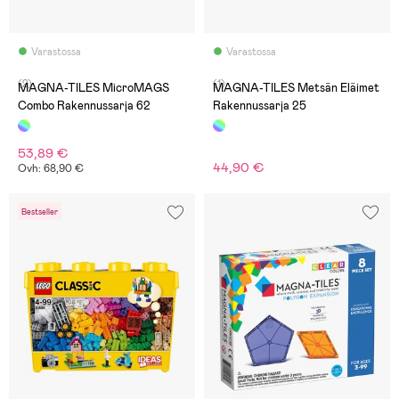
Varastossa
Varastossa
(2)
(1)
MAGNA-TILES MicroMAGS
MAGNA-TILES Metsän Eläimet
Combo Rakennussarja 62
Rakennussarja 25
53,89 €
44,90 €
Ovh: 68,90 €
Bestseller