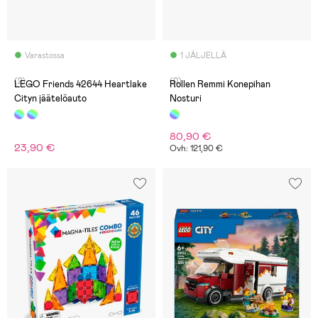
Varastossa
1 JÄLJELLÄ
(2)
(0)
LEGO Friends 42644 Heartlake
Rollen Remmi Konepihan
Cityn jäätelöauto
Nosturi
80,90 €
23,90 €
Ovh: 121,90 €