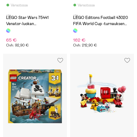
Varastossa
Varastossa
(0)
(0)
LEGO Star Wars 75441
LEGO Editions Football 43020
Venator-luokan
FIFA World Cup ‑turnauksen
hyökkäysristeilijä
virallinen palkinto
65 €
162 €
Ovh: 92,90 €
Ovh: 212,90 €