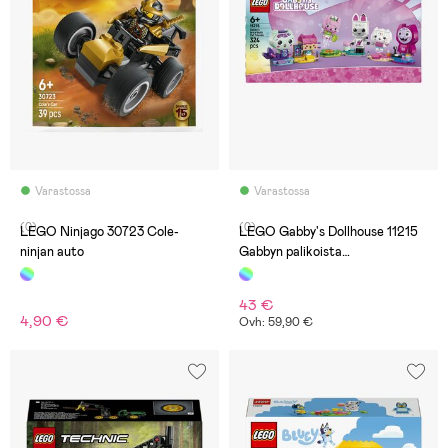
Varastossa
Varastossa
(0)
(0)
LEGO Ninjago 30723 Cole-
LEGO Gabby's Dollhouse 11215
ninjan auto
Gabbyn palikoista
rakennettavat kissaystävät
43 €
4,90 €
Ovh: 59,90 €