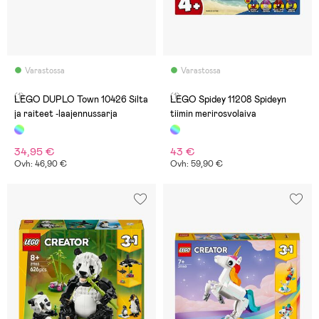
Varastossa
Varastossa
(1)
(1)
LEGO DUPLO Town 10426 Silta
LEGO Spidey 11208 Spideyn
ja raiteet ‑laajennussarja
tiimin merirosvolaiva
34,95 €
43 €
Ovh: 46,90 €
Ovh: 59,90 €