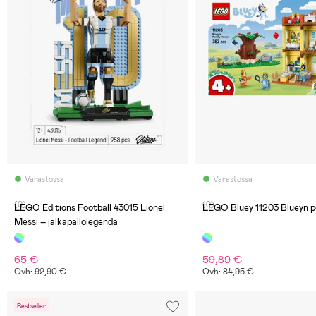
Varastossa
Varastossa
(0)
(0)
LEGO Editions Football 43015 Lionel
LEGO Bluey 11203 Blueyn p
Messi – jalkapallolegenda
65 €
59,89 €
Ovh: 92,90 €
Ovh: 84,95 €
Bestseller