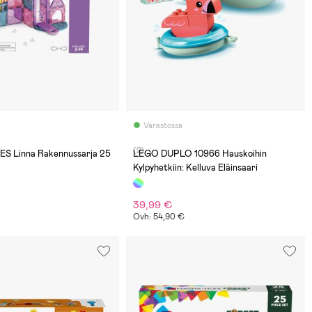
Varastossa
(2)
S Linna Rakennussarja 25
LEGO DUPLO 10966 Hauskoihin
Kylpyhetkiin: Kelluva Eläinsaari
39,99 €
Ovh: 54,90 €