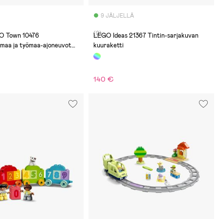
9 JÄLJELLÄ
(0)
 Town 10476
LEGO Ideas 21367 Tintin-sarjakuvan
maa ja työmaa-ajoneuvot
kuuraketti
140 €
€