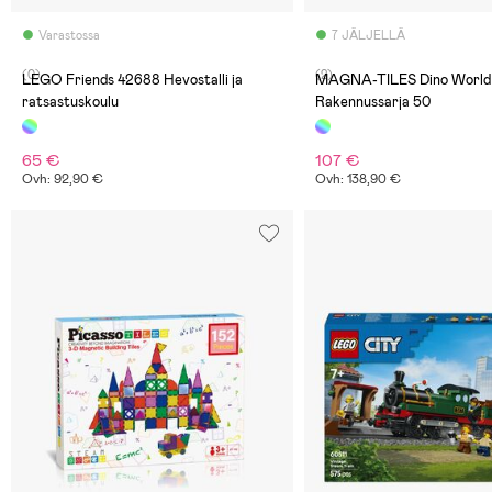
Varastossa
7 JÄLJELLÄ
(0)
(2)
LEGO Friends 42688 Hevostalli ja
MAGNA-TILES Dino World
ratsastuskoulu
Rakennussarja 50
65 €
107 €
Ovh: 92,90 €
Ovh: 138,90 €