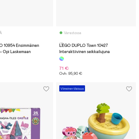
Ä
Varastossa
(1)
 10954 Ensimmäinen
LEGO DUPLO Town 10427
– Opi Laskemaan
Interaktiivinen seikkailujuna
71 €
Ovh: 95,90 €
Viimeinen tilaisuus