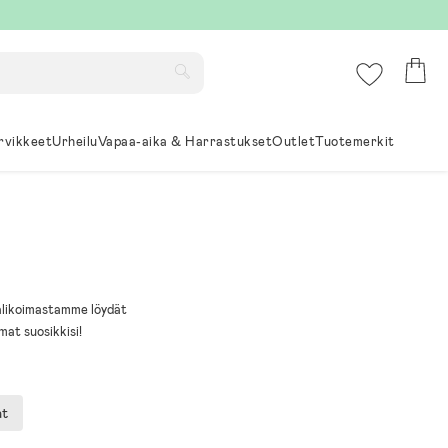
rvikkeet
Urheilu
Vapaa-aika & Harrastukset
Outlet
Tuotemerkit
Valikoimastamme löydät
mat suosikkisi!
at