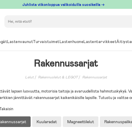
Juhlista viikonloppua valikoiduilla suosikeilla →
Hae
ngät
Lastenvaunut
Turvaistuimet
Lastenhuone
Lastentarvikkeet
Äitiysta
Rakennussarjat
Lelut
Rakennuslelut & LEGOT
Rakennussarjat
tävät lapsen luovuutta, motorisia taitoja ja avaruudellista hahmotuskykyä. 
rkkien jännittävät rakennussarjat kaikenikäisille lapsille. Tutustu ja valitse o
Takaisin
akennussarjat
Kuularadat
Magneettilelut
Rakennuspalik