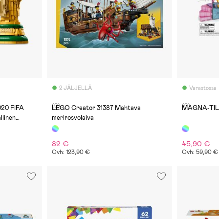
2 JÄLJELLÄ
Varastossa
(0)
(0)
020 FIFA
LEGO Creator 31387 Mahtava
MAGNA-TILE
llinen
merirosvolaiva
82 €
45,90 €
Ovh: 123,90 €
Ovh: 59,90 €