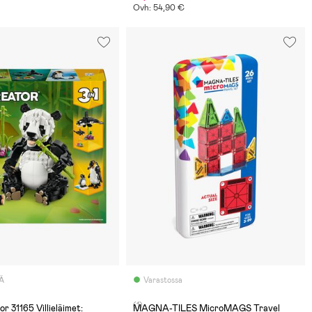
Ovh: 54,90 €
Ä
Varastossa
(1)
 31165 Villieläimet:
MAGNA-TILES MicroMAGS Travel