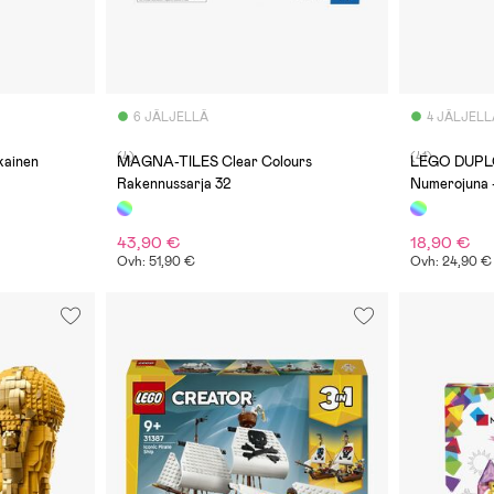
6 JÄLJELLÄ
4 JÄLJELL
(4)
(41)
kainen
MAGNA-TILES Clear Colours
LEGO DUPLO
Rakennussarja 32
Numerojuna 
43,90 €
18,90 €
Ovh: 51,90 €
Ovh: 24,90 €