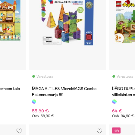
Varastossa
Varastossa
(2)
(0)
erheen talo
MAGNA-TILES MicroMAGS Combo
LEGO DUPLO
Rakennussarja 62
villieläinten
53,89 €
64 €
Ovh: 68,90 €
Ovh: 94,90 €
-10%