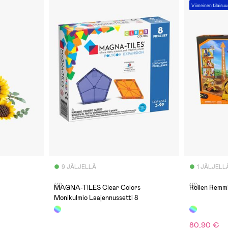
Viimeinen tilaisuu
9 JÄLJELLÄ
1 JÄLJELL
(0)
(0)
MAGNA-TILES Clear Colors
Rollen Remm
Monikulmio Laajennussetti 8
80,90 €