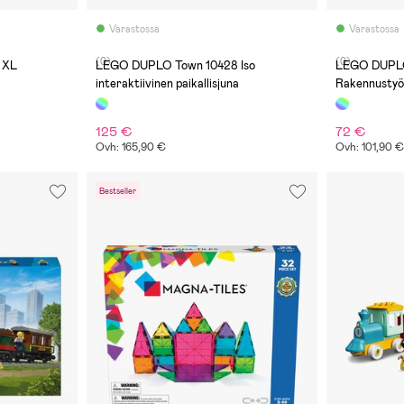
Varastossa
Varastossa
(0)
(0)
 XL
LEGO DUPLO Town 10428 Iso
LEGO DUPLO
interaktiivinen paikallisjuna
Rakennustyö
3in1
125 €
72 €
Ovh: 165,90 €
Ovh: 101,90 
Bestseller