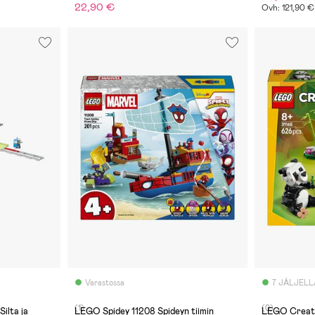
22,90 €
Ovh: 121,90 €
Varastossa
7 JÄLJELL
(1)
(0)
lta ja
LEGO Spidey 11208 Spideyn tiimin
LEGO Creator