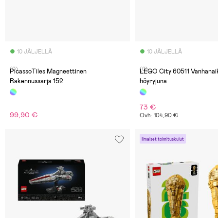
10 JÄLJELLÄ
10 JÄLJELLÄ
(0)
(0)
PicassoTiles Magneettinen
LEGO City 60511 Vanhanai
Rakennussarja 152
höyryjuna
73 €
99,90 €
Ovh: 104,90 €
Ilmaiset toimituskulut