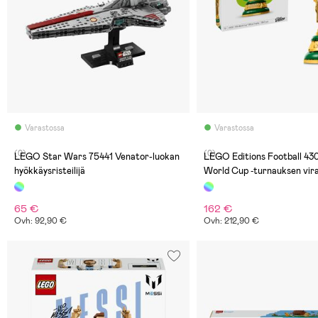
Varastossa
Varastossa
(0)
(0)
LEGO Star Wars 75441 Venator-luokan
LEGO Editions Football 43
hyökkäysristeilijä
World Cup ‑turnauksen vira
palkinto
65 €
162 €
Ovh: 92,90 €
Ovh: 212,90 €