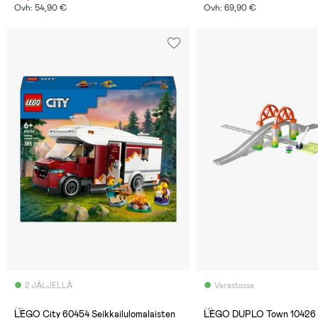
Ovh: 54,90 €
Ovh: 69,90 €
2 JÄLJELLÄ
Varastossa
(1)
(1)
LEGO City 60454 Seikkailulomalaisten
LEGO DUPLO Town 10426 Si