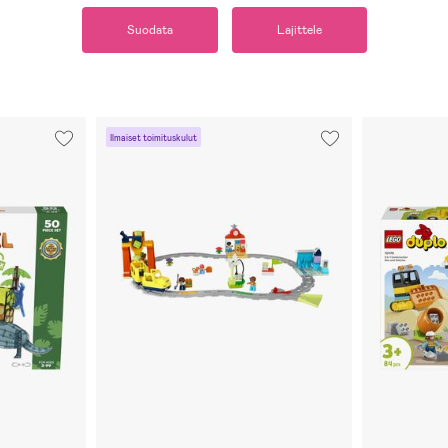
Suodata
Lajittele
Ilmaiset toimituskulut