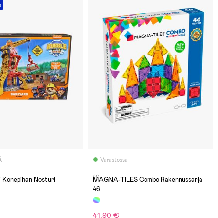
s
Ä
Varastossa
(1)
i Konepihan Nosturi
MAGNA-TILES Combo Rakennussarja
46
41,90 €