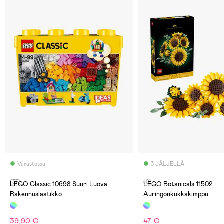
Varastossa
3 JÄLJELLÄ
(37)
(0)
LEGO Classic 10698 Suuri Luova
LEGO Botanicals 11502
Rakennuslaatikko
Auringonkukkakimppu
39,90 €
47 €