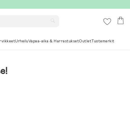
rvikkeet
Urheilu
Vapaa-aika & Harrastukset
Outlet
Tuotemerkit
e!