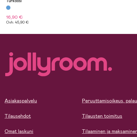
Turkoosi
16,90 €
Ovh: 45,90 €
Asiakaspalvelu
Peruuttamisoikeus, palau
Tilausehdot
Tilausten toimitus
Omat laskuni
Tilaaminen ja maksamine