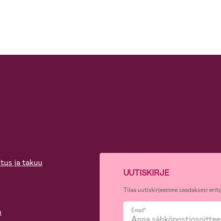
tus ja takuu
UUTISKIRJE
Tilaa uutiskirjeemme saadaksesi erity
n
Email*