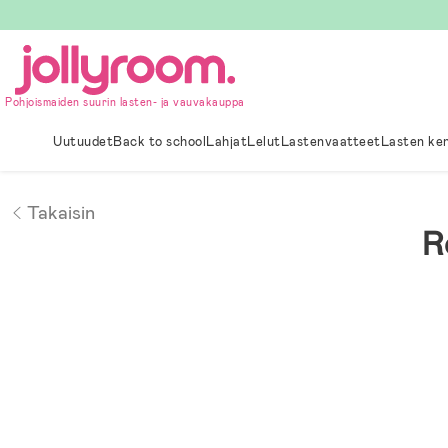
Hoppa
till
innehållet
Pohjoismaiden suurin lasten- ja vauvakauppa
Uutuudet
Back to school
Lahjat
Lelut
Lastenvaatteet
Lasten ke
Takaisin
R