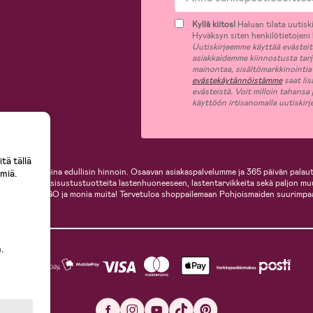
Kyllä kiitos!
Haluan tilata uutiski
Hyväksyn siten henkilötietojeni k
Uutiskirjeemme käyttää evästeitä 
asiakkaidemme kiinnostusta tar
mainontaa, sisältömarkkinointia
evästekäytännöistämme
saat lis
evästeistä. Voit milloin tahansa
käyttöön irtisanomalla uutiskir
tä tällä
i, helposti ja aina edullisin hinnoin. Osaavan asiakaspalvelumme ja 365 päivän palaut
miä.
ille, inspiroivia sisustustuotteita lastenhuoneeseen, lastentarvikkeita sekä paljon m
te, Cybex, LEGO ja monia muita! Tervetuloa shoppailemaan Pohjoismaiden suurimpa
.