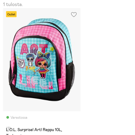
1 tulosta.
Outlet
Varastossa
(2)
L.O.L. Surprise! Art! Reppu 10L,