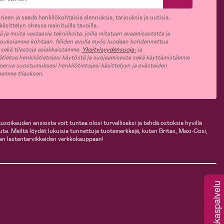
rjeen ja saada henkilökohtaisia alennuksia, tarjouksia ja uutisia.
äsittelyn ohessa mainituilla tavoilla.
ja muita vastaavia tekniikoita, joilla mitataan avaamisastetta ja
jouksiamme kohtaan. Niiden avulla myös luodaan kohdennettua
 sekä tilastoja asiakkaistamme.
Yksityisyydensuoja-
ja
ätietoa henkilötietojesi käytöstä ja suojaamisesta sekä käyttämistämme
 perua suostumuksesi henkilötietojesi käsittelyyn ja evästeiden
jeemme tilauksen.
usoikeuden ansiosta voit tuntea olosi turvalliseksi ja tehdä ostoksia hyvillä
uuta. Meiltä löydät lukuisia tunnettuja tuotemerkkejä, kuten Britax, Maxi-Cosi,
an lastentarvikkeiden verkkokauppaan!
Asiakaspalvelu