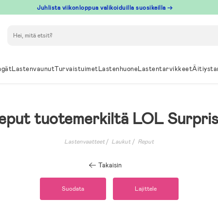
Juhlista viikonloppua valikoiduilla suosikeilla →
Hae
ngät
Lastenvaunut
Turvaistuimet
Lastenhuone
Lastentarvikkeet
Äitiysta
eput tuotemerkiltä LOL Surpris
Lastenvaatteet
Laukut
Reput
Takaisin
Suodata
Lajittele