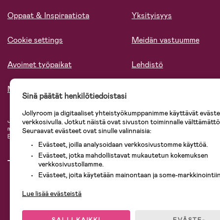
Oppaat & Inspiraatiota
Yksityisyys
Cookie settings
Meidän vastuumme
Avoimet työpaikat
Lehdistö
Meistä
Sinä päätät henkilötiedoistasi
Jollyroom ja digitaaliset yhteistyökumppanimme käyttävät evästei
Jollyroomin laajasta valikoimasta tilaat kaiken tarvittavan lapsiperheelle nopeast
verkkosivulla. Jotkut näistä ovat sivuston toiminnalle välttämättö
mielin. Jollyroomilta saat lastenvaunut, turvaistuimet, vaatteet vauvoille ja laps
Seuraavat evästeet ovat sinulle valinnaisia:
Baby Jogger, BabyBjörn, Didriksons, KidKraft, Ergobaby, Philips Avent, Neona
Evästeet, joilla analysoidaan verkkosivustomme käyttöä.
Evästeet, jotka mahdollistavat mukautetun kokemuksen
verkkosivustollamme.
Evästeet, joita käytetään mainontaan ja some-markkinointiin
Lue lisää evästeistä