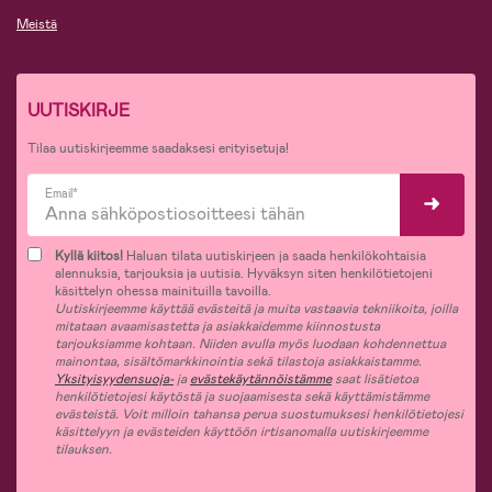
Meistä
UUTISKIRJE
Tilaa uutiskirjeemme saadaksesi erityisetuja!
Email*
Kyllä kiitos!
Haluan tilata uutiskirjeen ja saada henkilökohtaisia
alennuksia, tarjouksia ja uutisia. Hyväksyn siten henkilötietojeni
käsittelyn ohessa mainituilla tavoilla.
Uutiskirjeemme käyttää evästeitä ja muita vastaavia tekniikoita, joilla
mitataan avaamisastetta ja asiakkaidemme kiinnostusta
tarjouksiamme kohtaan. Niiden avulla myös luodaan kohdennettua
mainontaa, sisältömarkkinointia sekä tilastoja asiakkaistamme.
Yksityisyydensuoja-
ja
evästekäytännöistämme
saat lisätietoa
henkilötietojesi käytöstä ja suojaamisesta sekä käyttämistämme
evästeistä. Voit milloin tahansa perua suostumuksesi henkilötietojesi
käsittelyyn ja evästeiden käyttöön irtisanomalla uutiskirjeemme
tilauksen.