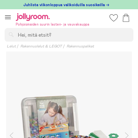
Hoppa
Juhlista viikonloppua valikoiduilla suosikeilla →
till
innehållet
Pohjoismaiden suurin lasten- ja vauvakauppa
Hae
Lelut
Rakennuslelut & LEGOT
Rakennuspalikat