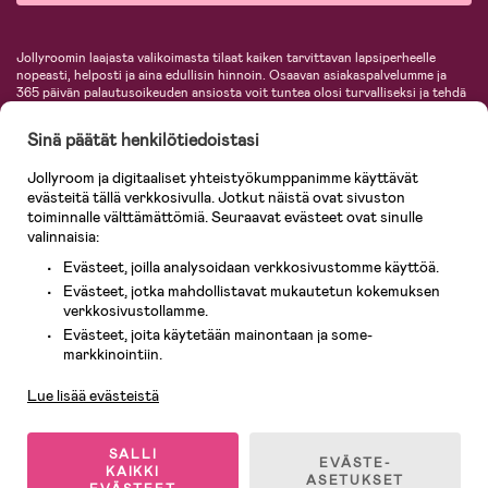
Jollyroomin laajasta valikoimasta tilaat kaiken tarvittavan lapsiperheelle
nopeasti, helposti ja aina edullisin hinnoin. Osaavan asiakaspalvelumme ja
365 päivän palautusoikeuden ansiosta voit tuntea olosi turvalliseksi ja tehdä
ostoksia hyvillä mielin. Jollyroomilta saat lastenvaunut, turvaistuimet,
vaatteet vauvoille ja lapsille, inspiroivia sisustustuotteita lastenhuoneeseen,
Sinä päätät henkilötiedoistasi
lastentarvikkeita sekä paljon muuta. Meiltä löydät lukuisia tunnettuja
tuotemerkkejä, kuten Britax, Maxi-Cosi, Baby Jogger, BabyBjörn, Didriksons,
Jollyroom ja digitaaliset yhteistyökumppanimme käyttävät
KidKraft, Ergobaby, Philips Avent, Neonate, Cybex, LEGO ja monia muita!
evästeitä tällä verkkosivulla. Jotkut näistä ovat sivuston
Tervetuloa shoppailemaan Pohjoismaiden suurimpaan lastentarvikkeiden
verkkokauppaan!
toiminnalle välttämättömiä. Seuraavat evästeet ovat sinulle
valinnaisia:
Evästeet, joilla analysoidaan verkkosivustomme käyttöä.
Evästeet, jotka mahdollistavat mukautetun kokemuksen
verkkosivustollamme.
Evästeet, joita käytetään mainontaan ja some-
Asiakaspalvelu
markkinointiin.
Lue lisää evästeistä
© 2026 Jollyroom AB. Kaikki oikeudet pidätetään.
SALLI
EVÄSTE-
KAIKKI
ASETUKSET