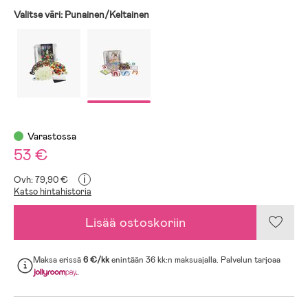
Valitse väri:
Punainen/Keltainen
Varastossa
53 €
i
Ovh: 79,90 €
Katso hintahistoria
Lisää ostoskoriin
Maksa erissä
6 €/kk
enintään 36 kk:n maksuajalla. Palvelun tarjoaa
.