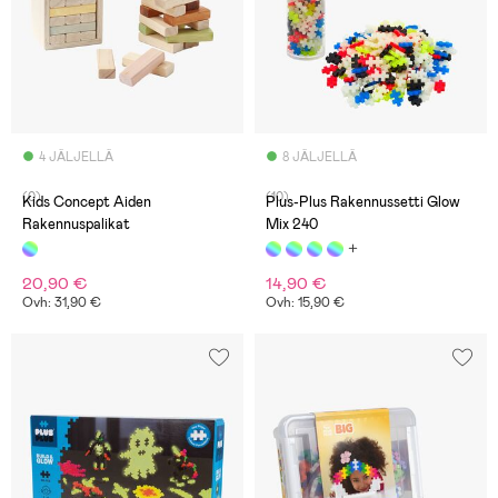
4 JÄLJELLÄ
8 JÄLJELLÄ
(0)
(10)
Kids Concept Aiden
Plus-Plus Rakennussetti Glow
Rakennuspalikat
Mix 240
20,90 €
14,90 €
Ovh: 31,90 €
Ovh: 15,90 €