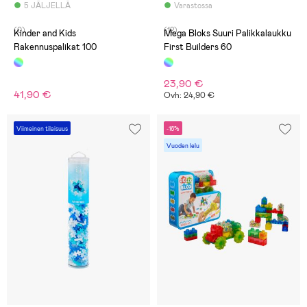
5 JÄLJELLÄ
Varastossa
(0)
(12)
Kinder and Kids
Mega Bloks Suuri Palikkalaukku
Rakennuspalikat 100
First Builders 60
23,90 €
41,90 €
Ovh: 24,90 €
Viimeinen tilaisuus
-16%
Vuoden lelu