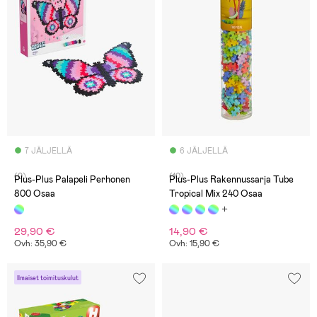
7 JÄLJELLÄ
6 JÄLJELLÄ
(0)
(10)
Plus-Plus Palapeli Perhonen
Plus-Plus Rakennussarja Tube
800 Osaa
Tropical Mix 240 Osaa
29,90 €
14,90 €
Ovh: 35,90 €
Ovh: 15,90 €
Ilmaiset toimituskulut