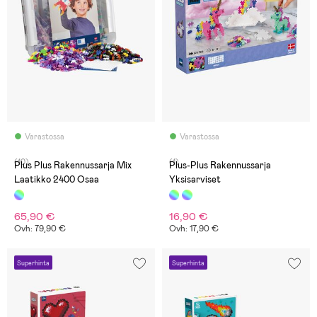
Varastossa
Varastossa
(10)
(1)
Plus Plus Rakennussarja Mix
Plus-Plus Rakennussarja
Laatikko 2400 Osaa
Yksisarviset
65,90 €
16,90 €
Ovh: 79,90 €
Ovh: 17,90 €
Superhinta
Superhinta