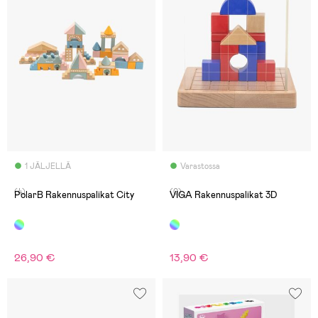
1 JÄLJELLÄ
Varastossa
(4)
(0)
PolarB Rakennuspalikat City
VIGA Rakennuspalikat 3D
26,90 €
13,90 €