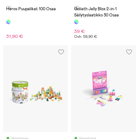
(0)
(2)
Heros Puupalikat 100 Osaa
Goliath Jelly Blox 2-in-1
Säilytyslaatikko 30 Osaa
39 €
31,90 €
Ovh: 59,90 €
Varastossa
Varastossa