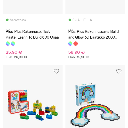
Varastossa
9 JÄLJELLÄ
(3)
(4)
Plus-Plus Rakennuspalikat
Plus-Plus Rakennussarja Build
Pastel Learn To Build 600 Osaa
and Glow 3D Laatikko 2000
Osaa
25,90 €
58,90 €
Ovh: 26,90 €
Ovh: 79,90 €