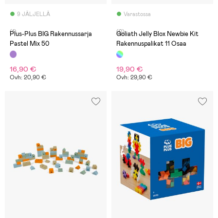
9 JÄLJELLÄ
Varastossa
(1)
(0)
Plus-Plus BIG Rakennussarja
Goliath Jelly Blox Newbie Kit
Pastel Mix 50
Rakennuspalikat 11 Osaa
16,90 €
19,90 €
Ovh: 20,90 €
Ovh: 29,90 €