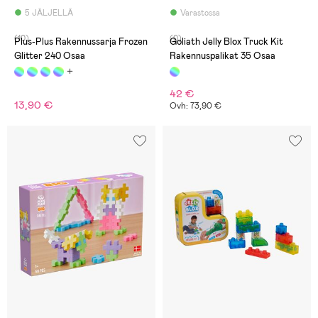
5 JÄLJELLÄ
Varastossa
(10)
(0)
Plus-Plus Rakennussarja Frozen
Goliath Jelly Blox Truck Kit
Glitter 240 Osaa
Rakennuspalikat 35 Osaa
42 €
13,90 €
Ovh: 73,90 €