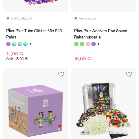
5 JÄLJELLÄ
Varastossa
(10)
(0)
Plus-Plus Tube Glitter Mix 240
Plus-Plus Activity Pad Space
Palaa
Rakennussarja
14,90 €
16,90 €
Ovh: 15,90 €