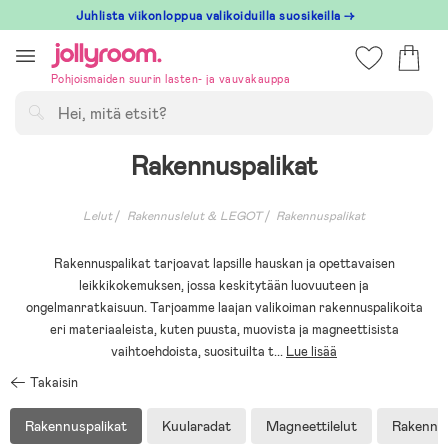
Hoppa
Juhlista viikonloppua valikoiduilla suosikeilla →
till
innehållet
Pohjoismaiden suurin lasten- ja vauvakauppa
Hae
Rakennuspalikat
Lelut
Rakennuslelut & LEGOT
Rakennuspalikat
Rakennuspalikat tarjoavat lapsille hauskan ja opettavaisen
leikkikokemuksen, jossa keskitytään luovuuteen ja
ongelmanratkaisuun. Tarjoamme laajan valikoiman rakennuspalikoita
eri materiaaleista, kuten puusta, muovista ja magneettisista
vaihtoehdoista, suosituilta t
...
Lue lisää
Takaisin
Rakennuspalikat
Kuularadat
Magneettilelut
Rakennus