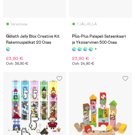
Varastossa
7 JÄLJELLÄ
(0)
(0)
Goliath Jelly Blox Creative Kit
Plus-Plus Palapeli Sateenkaari
Rakennuspalikat 20 Osaa
ja Yksisarvinen 500 Osaa
23,90 €
23,90 €
Ovh: 38,90 €
Ovh: 24,90 €