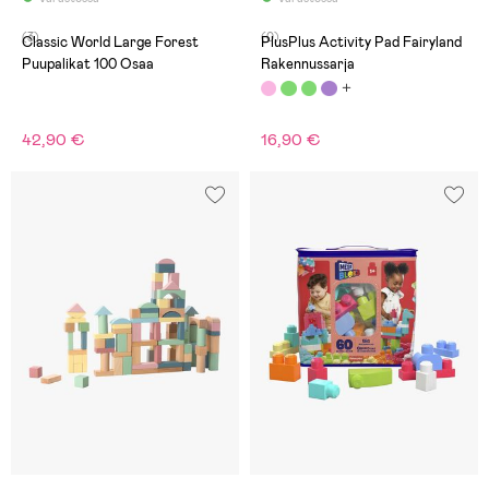
(3)
(0)
Classic World Large Forest
PlusPlus Activity Pad Fairyland
Puupalikat 100 Osaa
Rakennussarja
42,90 €
16,90 €