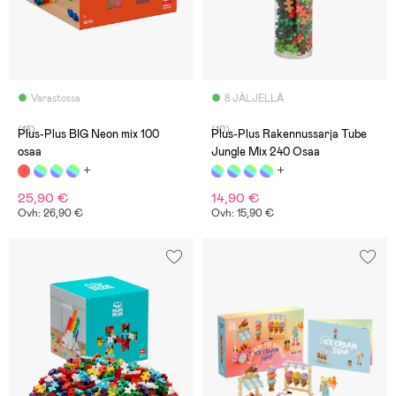
Varastossa
8 JÄLJELLÄ
(18)
(10)
Plus-Plus BIG Neon mix 100
Plus-Plus Rakennussarja Tube
osaa
Jungle Mix 240 Osaa
25,90 €
14,90 €
Ovh: 26,90 €
Ovh: 15,90 €