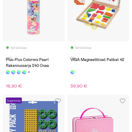
Varastossa
Varastossa
(10)
(0)
Plus-Plus Colormix Pearl
VIGA Magneetttiset Palikat 42
Rakennussarja 240 Osaa
16,90 €
39,90 €
Superhinta