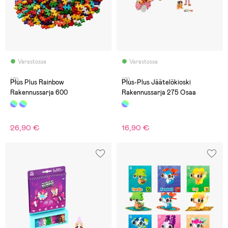
Varastossa
Varastossa
(0)
(0)
Plus Plus Rainbow
Plus-Plus Jäätelökioski
Rakennussarja 600
Rakennussarja 275 Osaa
26,90 €
16,90 €