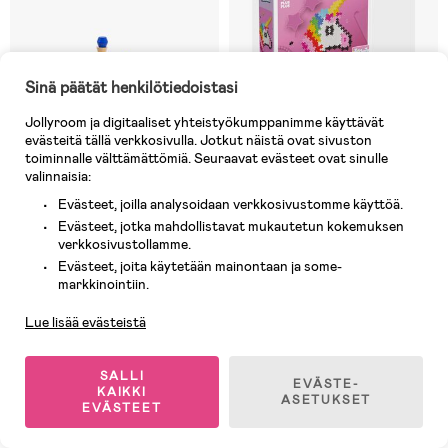
Sinä päätät henkilötiedoistasi
Jollyroom ja digitaaliset yhteistyökumppanimme käyttävät
evästeitä tällä verkkosivulla. Jotkut näistä ovat sivuston
toiminnalle välttämättömiä. Seuraavat evästeet ovat sinulle
valinnaisia:
Evästeet, joilla analysoidaan verkkosivustomme käyttöä.
Evästeet, jotka mahdollistavat mukautetun kokemuksen
verkkosivustollamme.
Varastossa
Varastossa
Evästeet, joita käytetään mainontaan ja some-
Asiakaspalvelu
(0)
(2)
markkinointiin.
VIGA Tornien Rakennuspeli
Plus-Plus Unicorn Palapeli
Puupalikat
Lue lisää evästeistä
14,90 €
25,90 €
Ovh: 15,90 €
SALLI
EVÄSTE-
KAIKKI
ASETUKSET
EVÄSTEET
1
/
2