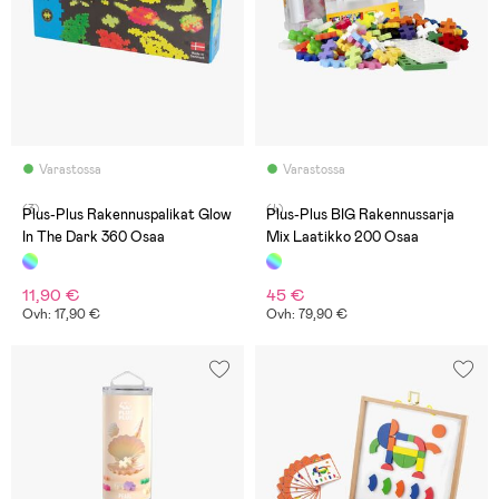
Varastossa
Varastossa
(3)
(4)
Plus-Plus Rakennuspalikat Glow
Plus-Plus BIG Rakennussarja
In The Dark 360 Osaa
Mix Laatikko 200 Osaa
11,90 €
45 €
Ovh: 17,90 €
Ovh: 79,90 €