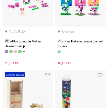
10 JÄLJELLÄ
Varastossa
(0)
(0)
Plus-Plus Lumottu Metsä
Plus Plus Rakennussarja Eläimet
Rakennussarja
6-pack
12,90 €
19,90 €
Viimeinen tilaisuus