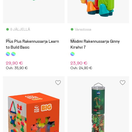
8 JÄLJELLÄ
Varastossa
(3)
(0)
Plus Plus Rakennussarja Learn
Modimi Rakennussarja Ginny
to Build Basic
Kirahvi 7
29,90 €
23,90 €
Ovh: 35,90 €
Ovh: 24,90 €