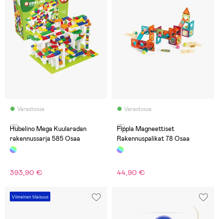
Varastossa
Varastossa
(0)
(5)
Hubelino Mega Kuularadan
Fippla Magneettiset
rakennussarja 585 Osaa
Rakennuspalikat 78 Osaa
393,90 €
44,90 €
Viimeinen tilaisuus