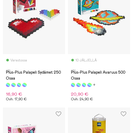
Varastossa
10 JÄLJELLÄ
(2)
(0)
Plus-Plus Palapeli Sydämet 250
Plus-Plus Palapeli Avaruus 500
Osaa
Osaa
16,90 €
20,90 €
Ovh: 17,90 €
Ovh: 24,90 €