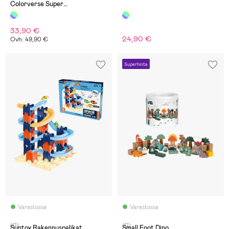
Colorverse Super
Rakennussarja
33,90 €
24,90 €
Ovh: 49,90 €
Superhinta
Varastossa
Varastossa
(0)
(0)
Suntoy Rakennuspalikat
Small Foot Dino