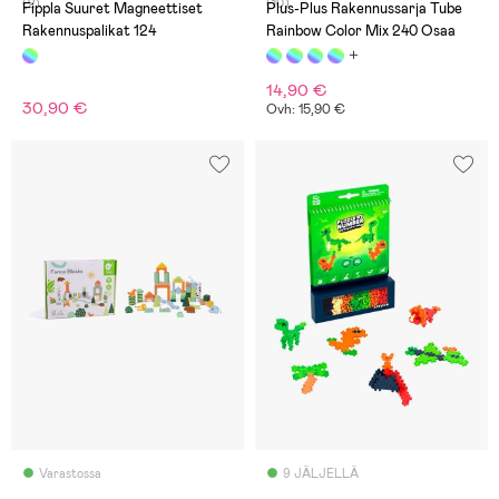
(2)
(10)
Fippla Suuret Magneettiset
Plus-Plus Rakennussarja Tube
Rakennuspalikat 124
Rainbow Color Mix 240 Osaa
14,90 €
30,90 €
Ovh: 15,90 €
Varastossa
9 JÄLJELLÄ