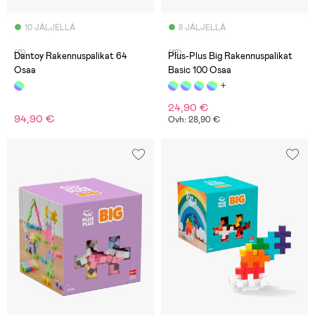
10 JÄLJELLÄ
8 JÄLJELLÄ
(0)
(18)
Dantoy Rakennuspalikat 64
Plus-Plus Big Rakennuspalikat
Osaa
Basic 100 Osaa
24,90 €
94,90 €
Ovh: 28,90 €