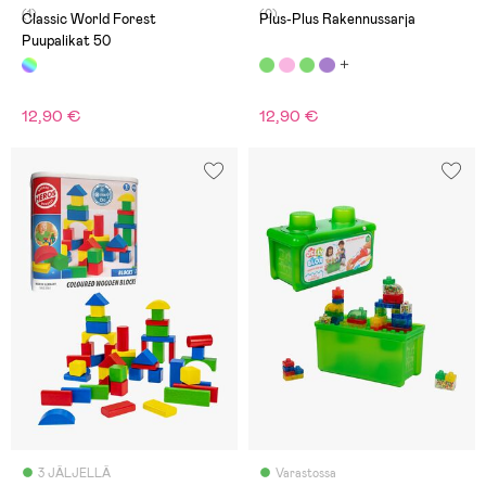
(1)
(0)
Classic World Forest
Plus-Plus Rakennussarja
Puupalikat 50
12,90 €
12,90 €
3 JÄLJELLÄ
Varastossa