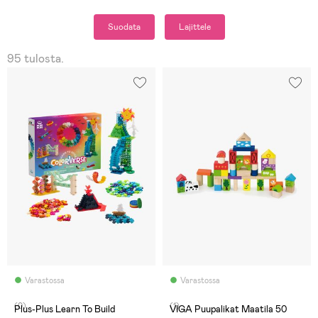
Suodata
Lajittele
95 tulosta.
Varastossa
Varastossa
(0)
(1)
Plus-Plus Learn To Build
VIGA Puupalikat Maatila 50