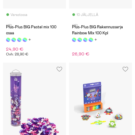
Varastossa
10 JÄLJELLÄ
(18)
(18)
Plus-Plus BIG Pastel mix 100
Plus-Plus BIG Rakennussarja
osaa
Rainbow Mix 100 Kpl
24,90 €
26,90 €
Ovh: 28,90 €