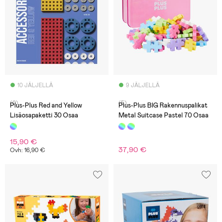
10 JÄLJELLÄ
9 JÄLJELLÄ
(0)
(5)
Plus-Plus Red and Yellow
Plus-Plus BIG Rakennuspalikat
Lisäosapaketti 30 Osaa
Metal Suitcase Pastel 70 Osaa
15,90 €
37,90 €
Ovh: 16,90 €