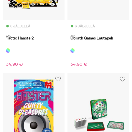
6 JÄLJELLÄ
6 JÄLJELLÄ
(0)
(0)
Tactic Haaste 2
Goliath Games Lautapeli
34,90 €
34,90 €