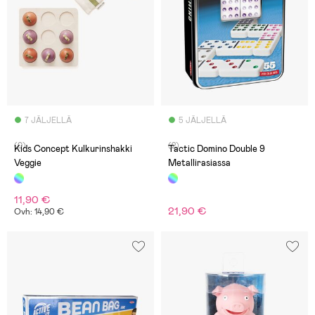
7 JÄLJELLÄ
5 JÄLJELLÄ
(0)
(2)
Kids Concept Kulkurinshakki
Tactic Domino Double 9
Veggie
Metallirasiassa
11,90 €
21,90 €
Ovh: 14,90 €