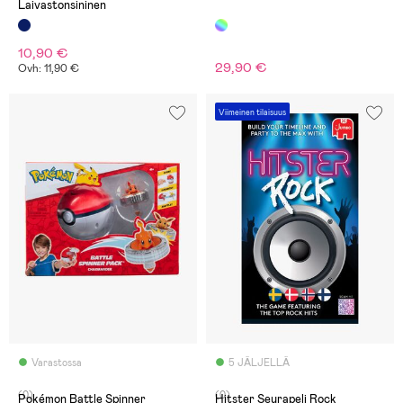
Laivastonsininen
10,90 €
29,90 €
Ovh: 11,90 €
Viimeinen tilaisuus
Varastossa
5 JÄLJELLÄ
(0)
(0)
Pokémon Battle Spinner
Hitster Seurapeli Rock