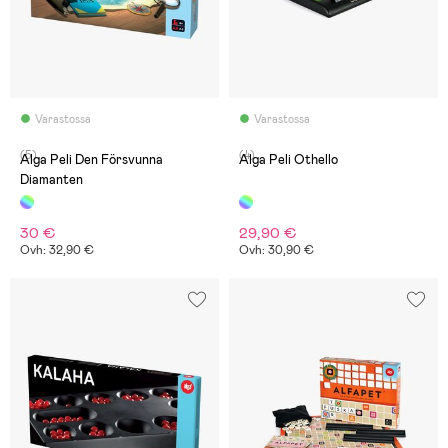
Varastossa
Varastossa
(5)
(4)
Alga Peli Den Försvunna
Alga Peli Othello
Diamanten
30 €
29,90 €
Ovh: 32,90 €
Ovh: 30,90 €