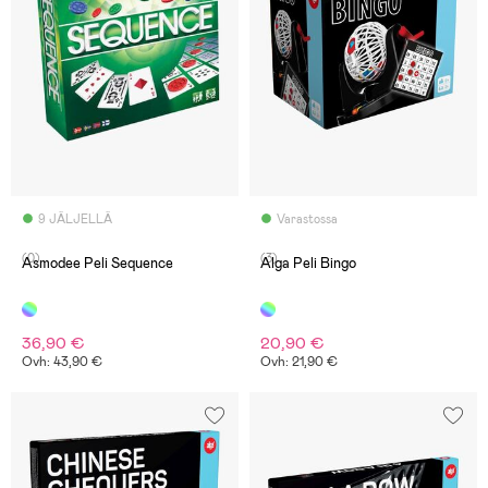
9 JÄLJELLÄ
Varastossa
(0)
(3)
Asmodee Peli Sequence
Alga Peli Bingo
36,90 €
20,90 €
Ovh: 43,90 €
Ovh: 21,90 €