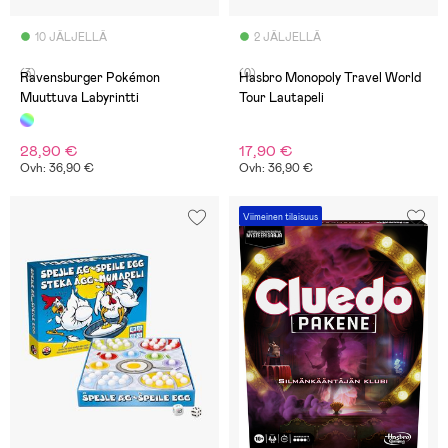
10 JÄLJELLÄ
2 JÄLJELLÄ
(3)
(0)
Ravensburger Pokémon
Hasbro Monopoly Travel World
Muuttuva Labyrintti
Tour Lautapeli
28,90 €
17,90 €
Ovh: 36,90 €
Ovh: 36,90 €
Viimeinen tilaisuus