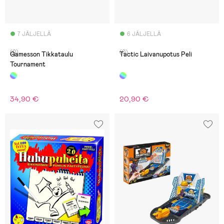
7 JÄLJELLÄ
6 JÄLJELLÄ
(0)
(0)
Gamesson Tikkataulu
Tactic Laivanupotus Peli
Tournament
34,90 €
20,90 €