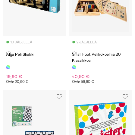
10 JÄLJELLÄ
2 JÄLJELLÄ
(8)
(0)
Alga Peli Shakki
Small Foot Pelikokoelma 20
Klassikkoa
19,90 €
40,90 €
Ovh: 20,90 €
Ovh: 59,90 €