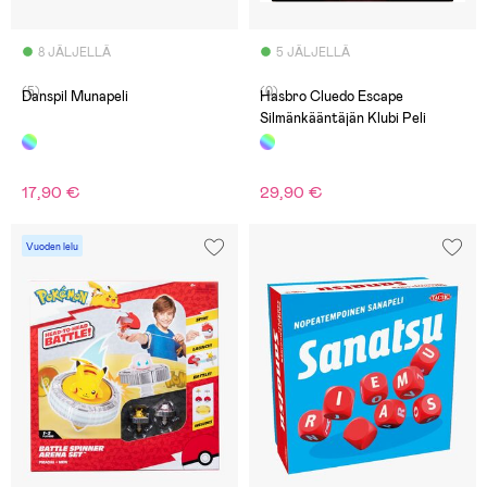
8 JÄLJELLÄ
5 JÄLJELLÄ
(5)
(0)
Danspil Munapeli
Hasbro Cluedo Escape
Silmänkääntäjän Klubi Peli
17,90 €
29,90 €
Vuoden lelu