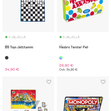
6 JÄLJELLÄ
3 JÄLJELLÄ
(0)
(7)
BS Toys Jättitammi
Hasbro Twister Peli
29,90 €
34,90 €
Ovh: 34,90 €