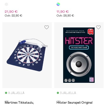
21,90 €
11,90 €
Ovh: 22,90 €
Ovh: 28,90 €
9 JÄLJELLÄ
3 JÄLJELLÄ
(0)
(0)
Martinex Tikkataulu,
Hitster Seurapeli Original