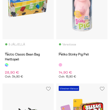
8 JÄLJELLÄ
Varastossa
(3)
(1)
Tactic Classic Bean Bag
Peliko Stinky Pig Peli
Heittopeli
28,90 €
14,90 €
Ovh: 34,90 €
Ovh: 15,90 €
Viimeinen tilaisuus