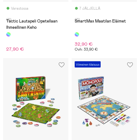
Varastossa
7 JÄLJELLÄ
(0)
(0)
Tactic Lautapeli Opetellaan
SmartMax Maatilan Eläimet
Ihmeellinen Keho
32,90 €
27,90 €
Ovh: 33,90 €
Viimeinen tilaisuus