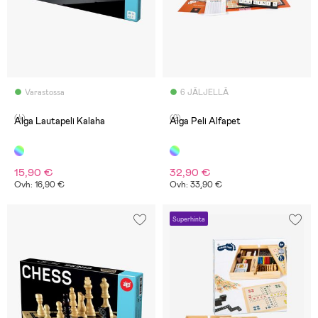
Varastossa
6 JÄLJELLÄ
(4)
(2)
Alga Lautapeli Kalaha
Alga Peli Alfapet
15,90 €
32,90 €
Ovh: 16,90 €
Ovh: 33,90 €
Superhinta