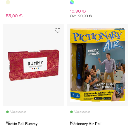
15,90 €
53,90 €
Ovh: 20,90 €
Varastossa
Varastossa
(2)
(0)
Tactic Peli Rummy
Pictionary Air Peli