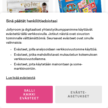
Sinä päätät henkilötiedoistasi
Jollyroom ja digitaaliset yhteistyökumppanimme käyttävät
evästeitä tällä verkkosivulla. Jotkut näistä ovat sivuston
toiminnalle välttämättömiä. Seuraavat evästeet ovat sinulle
valinnaisia:
Evästeet, joilla analysoidaan verkkosivustomme käyttöä.
8 JÄLJELLÄ
4 JÄLJELLÄ
Evästeet, jotka mahdollistavat mukautetun kokemuksen
verkkosivustollamme.
(0)
(0)
Harry Potter Peli Magic Beasts
Ryhmä Hau 3-in-1 Lotto Domino
Evästeet, joita käytetään mainontaan ja some-
Asiakaspalvelu
Memo
markkinointiin.
Lue lisää evästeistä
37,90 €
18,90 €
Ovh: 38,90 €
SALLI
EVÄSTE-
KAIKKI
ASETUKSET
EVÄSTEET
1
/
4