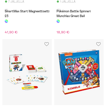
7 JÄLJELLÄ
1 JÄLJELLÄ
(1)
(0)
SmartMax Start Magneettisetti
Pokémon Battle Spinneri
23
Munchlax Great Ball
41,90 €
18,90 €