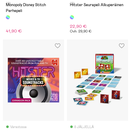
(0)
(0)
Monopoly Disney Stitch
Hitster Seurapeli Alkuperäinen
Perhepeli
22,90 €
41,90 €
Ovh: 29,90 €
Varastossa
8 JÄLJELLÄ