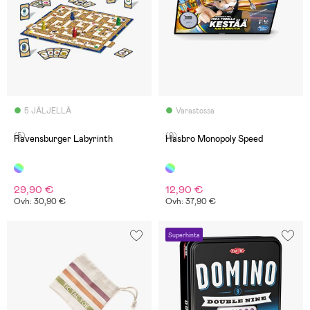
5 JÄLJELLÄ
Varastossa
(5)
(0)
Ravensburger Labyrinth
Hasbro Monopoly Speed
29,90 €
12,90 €
Ovh: 30,90 €
Ovh: 37,90 €
Superhinta