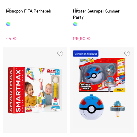
(0)
(0)
Monopoly FIFA Perhepeli
Hitster Seurapeli Summer
Party
44 €
29,90 €
Viimeinen tilaisuus