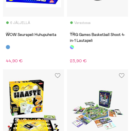
6 JÄLJELLÄ
Varastossa
(1)
(0)
WOW Seurapeli Huhupuheita
TRG Games Basketball Shoot 4-
in-1 Lautapeli
44,90 €
23,90 €