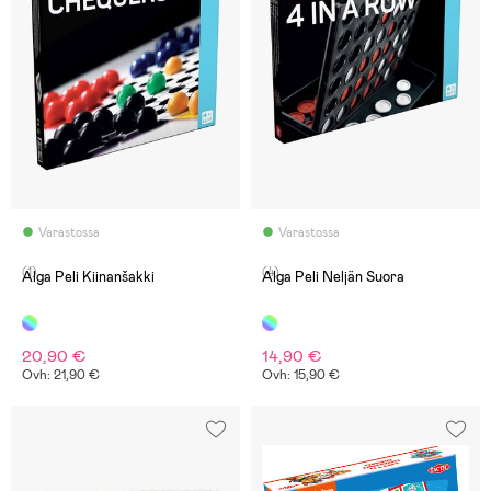
Varastossa
Varastossa
(1)
(4)
Alga Peli Kiinanšakki
Alga Peli Neljän Suora
20,90 €
14,90 €
Ovh: 21,90 €
Ovh: 15,90 €