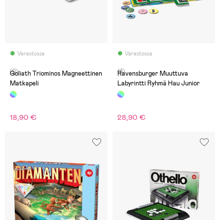
Varastossa
Varastossa
(0)
(3)
Goliath Triominos Magneettinen
Ravensburger Muuttuva
Matkapeli
Labyrintti Ryhmä Hau Junior
18,90 €
28,90 €