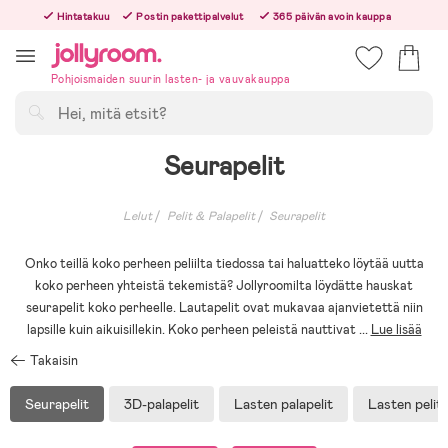
Hoppa
Hintatakuu
Postin pakettipalvelut
365 päivän avoin kauppa
till
Tilaa arkisin ennen klo 13.00 – lähetämme tilauksen jo samana päivänä!
innehållet
Pohjoismaiden suurin lasten- ja vauvakauppa
Hae
Seurapelit
Lelut
Pelit & Palapelit
Seurapelit
Onko teillä koko perheen peliilta tiedossa tai haluatteko löytää uutta
koko perheen yhteistä tekemistä? Jollyroomilta löydätte hauskat
seurapelit koko perheelle. Lautapelit ovat mukavaa ajanvietettä niin
lapsille kuin aikuisillekin. Koko perheen peleistä nauttivat
...
Lue lisää
Takaisin
Seurapelit
3D-palapelit
Lasten palapelit
Lasten pelit