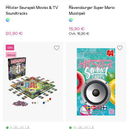
(0)
(1)
Hitster Seurapeli Movies & TV
Ravensburger Super Mario
Soundtracks
Muistipeli
15,90 €
20,90 €
Ovh: 16,90 €
-28%
Uutuus
3 JÄLJELLÄ
10 JÄLJELLÄ