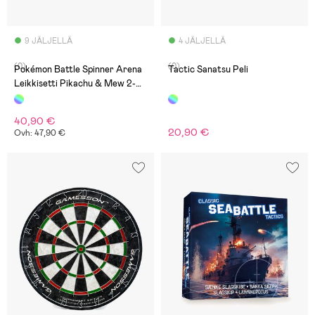
9 JÄLJELLÄ
4 JÄLJELLÄ
(0)
(0)
Pokémon Battle Spinner Arena
Tactic Sanatsu Peli
Leikkisetti Pikachu & Mew 2-
pack
40,90 €
20,90 €
Ovh: 47,90 €