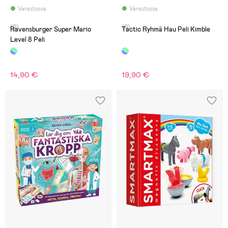
Varastossa
Varastossa
(0)
(0)
Ravensburger Super Mario
Tactic Ryhmä Hau Peli Kimble
Level 8 Peli
14,90 €
19,90 €