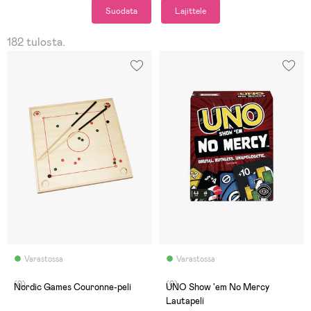
Suodata
Lajittele
182 tulosta.
Varastossa
Varastossa
(0)
(0)
Nordic Games Couronne-peli
UNO Show 'em No Mercy
Lautapeli