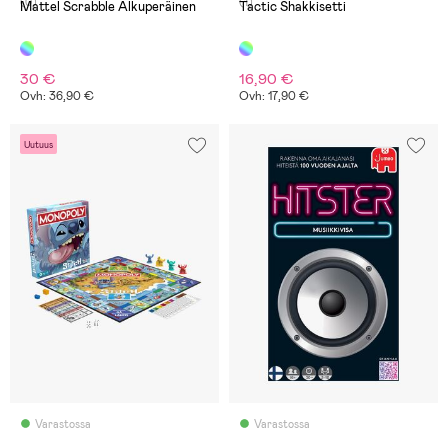
(0)
(1)
Mattel Scrabble Alkuperäinen
Tactic Shakkisetti
30 €
16,90 €
Ovh: 36,90 €
Ovh: 17,90 €
Uutuus
Varastossa
Varastossa