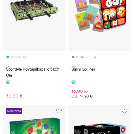
Varastossa
2 JÄLJELLÄ
(2)
(0)
SportMe Pöytäjalkapallo 51x31
Sushi Go! Peli
Cm
13,90 €
30,90 €
Ovh: 14,90 €
Superhinta