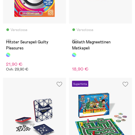
Varastossa
Varastossa
(0)
(0)
Hitster Seurapeli Guilty
Goliath Magneettinen
Pleasures
Matkapeli
21,90 €
18,90 €
Ovh: 29,90 €
Superhinta