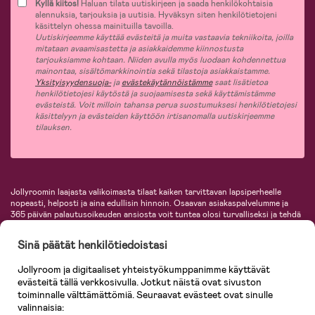
Kyllä kiitos!
Haluan tilata uutiskirjeen ja saada henkilökohtaisia
alennuksia, tarjouksia ja uutisia. Hyväksyn siten henkilötietojeni
käsittelyn ohessa mainituilla tavoilla.
Uutiskirjeemme käyttää evästeitä ja muita vastaavia tekniikoita, joilla
mitataan avaamisastetta ja asiakkaidemme kiinnostusta
tarjouksiamme kohtaan. Niiden avulla myös luodaan kohdennettua
mainontaa, sisältömarkkinointia sekä tilastoja asiakkaistamme.
Yksityisyydensuoja-
ja
evästekäytännöistämme
saat lisätietoa
henkilötietojesi käytöstä ja suojaamisesta sekä käyttämistämme
evästeistä. Voit milloin tahansa perua suostumuksesi henkilötietojesi
käsittelyyn ja evästeiden käyttöön irtisanomalla uutiskirjeemme
tilauksen.
Jollyroomin laajasta valikoimasta tilaat kaiken tarvittavan lapsiperheelle
nopeasti, helposti ja aina edullisin hinnoin. Osaavan asiakaspalvelumme ja
365 päivän palautusoikeuden ansiosta voit tuntea olosi turvalliseksi ja tehdä
ostoksia hyvillä mielin. Jollyroomilta saat lastenvaunut, turvaistuimet,
vaatteet vauvoille ja lapsille, inspiroivia sisustustuotteita lastenhuoneeseen,
Sinä päätät henkilötiedoistasi
lastentarvikkeita sekä paljon muuta. Meiltä löydät lukuisia tunnettuja
tuotemerkkejä, kuten Britax, Maxi-Cosi, Baby Jogger, BabyBjörn, Didriksons,
Jollyroom ja digitaaliset yhteistyökumppanimme käyttävät
KidKraft, Ergobaby, Philips Avent, Neonate, Cybex, LEGO ja monia muita!
evästeitä tällä verkkosivulla. Jotkut näistä ovat sivuston
Tervetuloa shoppailemaan Pohjoismaiden suurimpaan lastentarvikkeiden
verkkokauppaan!
toiminnalle välttämättömiä. Seuraavat evästeet ovat sinulle
valinnaisia: