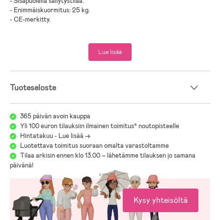
- Sisäpuolella säilytystilaa.
- Enimmäiskuormitus: 25 kg.
- CE-merkitty.
- Ikäsuositus: 2 vuotta +.
Lue lisää
- PP-muovi, teräs.
- Paristot eivät sisälly tuotteeseen.
Tuoteseloste
365 päivän avoin kauppa
Yli 100 euron tilauksiin ilmainen toimitus* noutopisteelle
Hintatakuu - Lue lisää ->
Luotettava toimitus suoraan omalta varastoltamme
Tilaa arkisin ennen klo 13.00 – lähetämme tilauksen jo samana
päivänä!
Kysy yhteisöltä