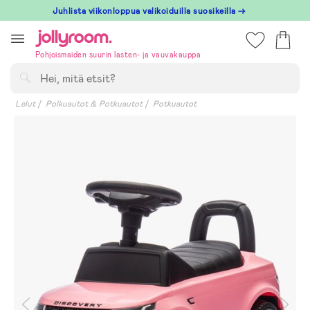
Hoppa
Juhlista viikonloppua valikoiduilla suosikeilla →
till
innehållet
Pohjoismaiden suurin lasten- ja vauvakauppa
Hae
Lelut
Polkuautot & Potkuautot
Potkuautot