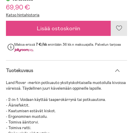
69,90 €
Katso hintahistoria
Lisää ostoskoriin
Maksa erissä
7 €/kk
enintään 36 kk:n maksuajalla. Palvelun tarjoaa
.
Tuotekuvaus
Land Rover -merkin potkuauto yksityiskohtaisella muotoilulla kivoissa
väreissä. Täydellinen juuri kävelemään oppineille lapsille.
- 2-in-1: Voidaan käyttää taaperokärrynä tai potkuautona.
- Ääniefektit.
- Kaatumisen estävät kiskot.
- Ergonominen muotoilu.
- Toimiva äänitorvi.
- Toimiva ratti.