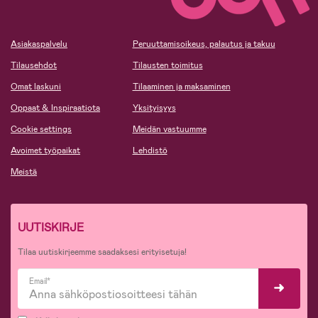
Asiakaspalvelu
Peruuttamisoikeus, palautus ja takuu
Tilausehdot
Tilausten toimitus
Omat laskuni
Tilaaminen ja maksaminen
Oppaat & Inspiraatiota
Yksityisyys
Cookie settings
Meidän vastuumme
Avoimet työpaikat
Lehdistö
Meistä
UUTISKIRJE
Tilaa uutiskirjeemme saadaksesi erityisetuja!
Email*