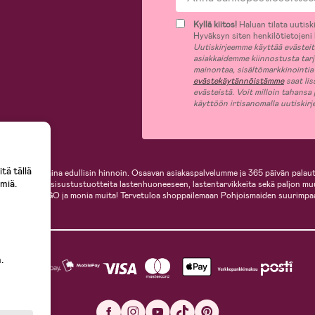
Kyllä kiitos!
Haluan tilata uutiski
Hyväksyn siten henkilötietojeni k
Uutiskirjeemme käyttää evästeitä 
asiakkaidemme kiinnostusta tar
mainontaa, sisältömarkkinointia
evästekäytännöistämme
saat lis
evästeistä. Voit milloin tahansa
käyttöön irtisanomalla uutiskir
tä tällä
i, helposti ja aina edullisin hinnoin. Osaavan asiakaspalvelumme ja 365 päivän palaut
miä.
ille, inspiroivia sisustustuotteita lastenhuoneeseen, lastentarvikkeita sekä paljon m
te, Cybex, LEGO ja monia muita! Tervetuloa shoppailemaan Pohjoismaiden suurimpa
.