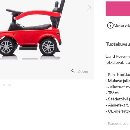
Maksa eri
Tuotekuvau
Land Rover -me
jotka ovat ju
Zoom
- 2-in-1: potk
- Mukava jalk
- Jalkatuet o
- Töötti.
- Säädettävä 
- Ääniefektit.
- CE-merkitty
- Ikäsuositus: