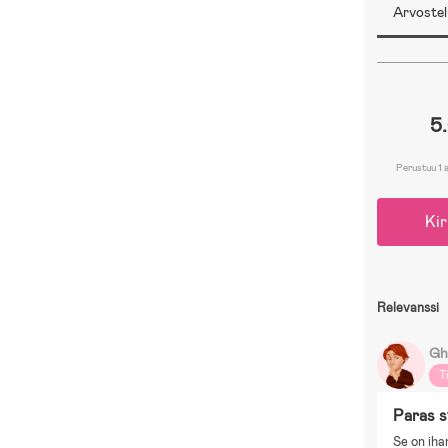
Arvostel
5
Perustuu 1 
Kir
Relevanssi
Gh
T
Paras s
Se on iha