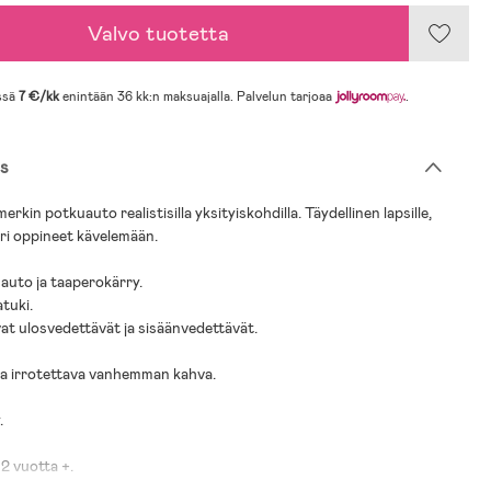
Valvo tuotetta
ssä
7 €/kk
enintään 36 kk:n maksuajalla. Palvelun tarjoaa
.
s
rkin potkuauto realistisilla yksityiskohdilla. Täydellinen lapsille,
uri oppineet kävelemään.
uauto ja taaperokärry.
atuki.
vat ulosvedettävät ja sisäänvedettävät.
ja irrotettava vanhemman kahva.
.
 2 vuotta +.