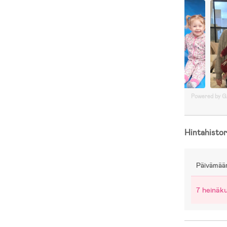
Powered by 
Hintahistor
Päivämää
7 heinäk