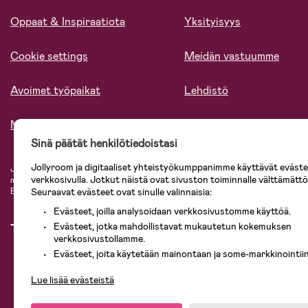
Oppaat & Inspiraatiota
Yksityisyys
Cookie settings
Meidän vastuumme
Avoimet työpaikat
Lehdistö
Meistä
Sinä päätät henkilötiedoistasi
Jollyroom ja digitaaliset yhteistyökumppanimme käyttävät evästei
Jollyroomin laajasta valikoimasta tilaat kaiken tarvittavan lapsiperheelle nopeast
verkkosivulla. Jotkut näistä ovat sivuston toiminnalle välttämättö
mielin. Jollyroomilta saat lastenvaunut, turvaistuimet, vaatteet vauvoille ja laps
Baby Jogger, BabyBjörn, Didriksons, KidKraft, Ergobaby, Philips Avent, Neona
Seuraavat evästeet ovat sinulle valinnaisia:
Evästeet, joilla analysoidaan verkkosivustomme käyttöä.
Evästeet, jotka mahdollistavat mukautetun kokemuksen
verkkosivustollamme.
Evästeet, joita käytetään mainontaan ja some-markkinointiin
Lue lisää evästeistä