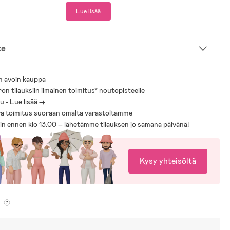
uovi.
Lue lisää
ät sisälly tuotteeseen.
te
n avoin kauppa
ron tilauksiin ilmainen toimitus* noutopisteelle
 - Lue lisää ->
a toimitus suoraan omalta varastoltamme
sin ennen klo 13.00 – lähetämme tilauksen jo samana päivänä!
Kysy yhteisöltä