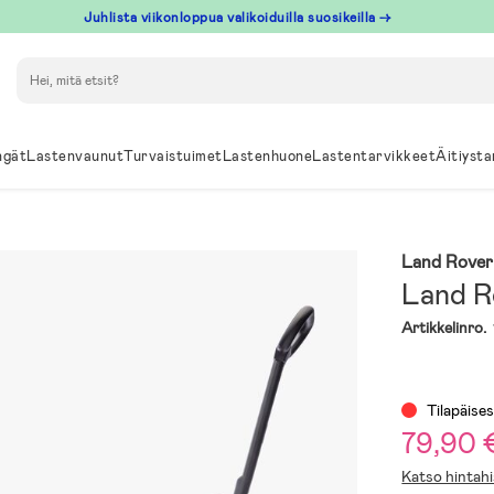
Juhlista viikonloppua valikoiduilla suosikeilla →
Hae
ngät
Lastenvaunut
Turvaistuimet
Lastenhuone
Lastentarvikkeet
Äitiysta
Land Rover
Land R
Artikkelinro.
Tilapäises
79,90 
Katso hintahi