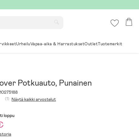
rvikkeet
Urheilu
Vapaa-aika & Harrastukset
Outlet
Tuotemerkit
over Potkuauto, Punainen
10275188
(1)
Näytä kaikki arvostelut
ti loppu
€
storia