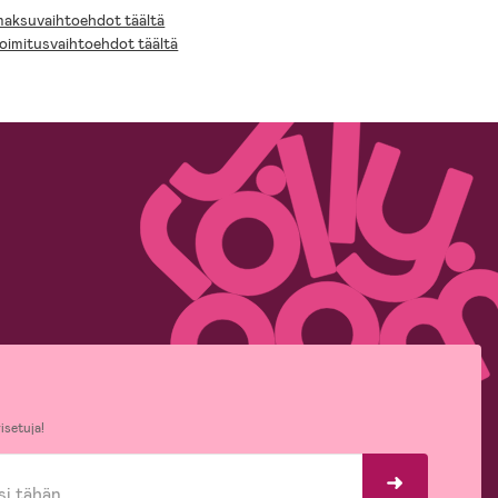
 maksuvaihtoehdot täältä
toimitusvaihtoehdot täältä
isetuja!