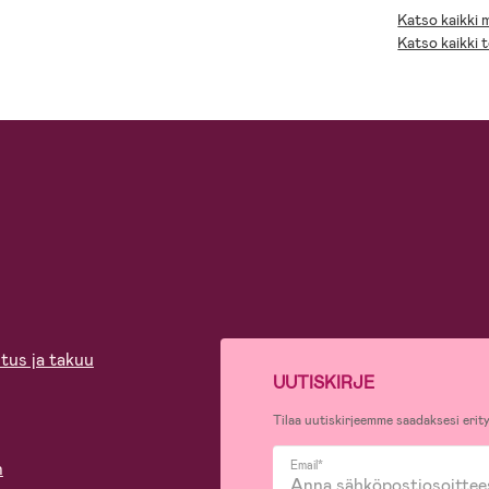
Katso kaikki
Katso kaikki 
tus ja takuu
UUTISKIRJE
Tilaa uutiskirjeemme saadaksesi erity
n
Email*