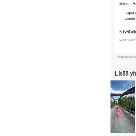
iloinen. 
Lapsi 
Emme 
Näytä al
Land Rover 
Alkuperäinen j
Lisää y