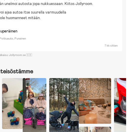
Hän unelmoi autosta jopa nukkuessaan. Kiitos Jollyroom.
voi ajaa autoa itse suurella varmuudella
ole huomanneet mitään.
kuperäinen
Potkuauto, Punainen
7 kk sitten
ulkaisu: Jollyroom.se 🇸🇪
hteisöstämme