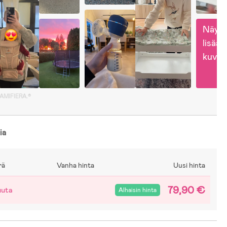
Näytä
lisää 
kuvia
GAMIFIERA.®
ia
rä
Vanha hinta
Uusi hinta
79,90 €
uuta
Alhaisin hinta