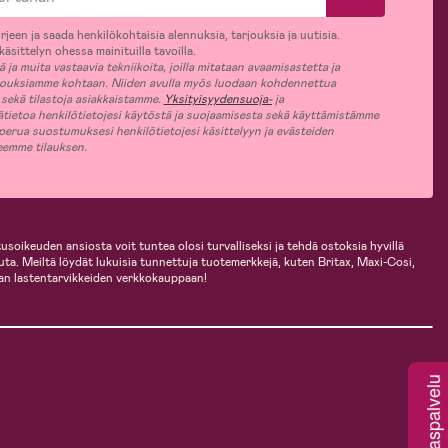
rjeen ja saada henkilökohtaisia alennuksia, tarjouksia ja uutisia.
äsittelyn ohessa mainituilla tavoilla.
ja muita vastaavia tekniikoita, joilla mitataan avaamisastetta ja
jouksiamme kohtaan. Niiden avulla myös luodaan kohdennettua
 sekä tilastoja asiakkaistamme.
Yksityisyydensuoja-
ja
ätietoa henkilötietojesi käytöstä ja suojaamisesta sekä käyttämistämme
 perua suostumuksesi henkilötietojesi käsittelyyn ja evästeiden
jeemme tilauksen.
usoikeuden ansiosta voit tuntea olosi turvalliseksi ja tehdä ostoksia hyvillä
uuta. Meiltä löydät lukuisia tunnettuja tuotemerkkejä, kuten Britax, Maxi-Cosi,
an lastentarvikkeiden verkkokauppaan!
Asiakaspalvelu