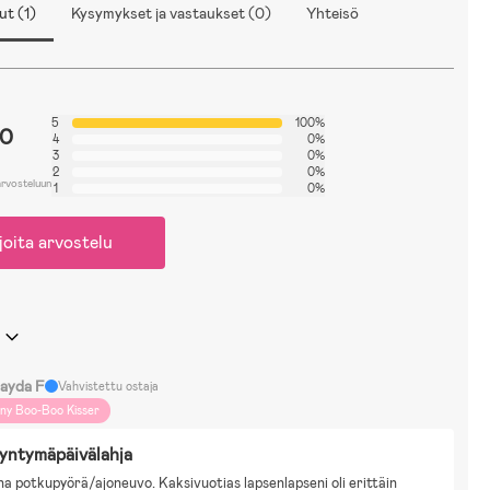
ut (1)
Kysymykset ja vastaukset (0)
Yhteisö
5
100%
.0
4
0%
3
0%
2
0%
arvosteluun
1
0%
joita arvostelu
ayda F
Vahvistettu ostaja
iny Boo-Boo Kisser
yntymäpäivälahja
na potkupyörä/ajoneuvo. Kaksivuotias lapsenlapseni oli erittäin 