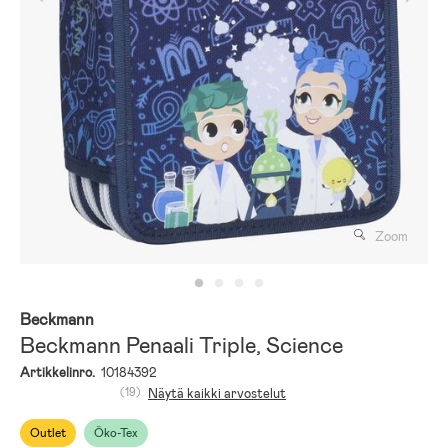
Zoom
Beckmann
Beckmann Penaali Triple, Science
Artikkelinro.
10184392
(19)
Näytä kaikki arvostelut
Outlet
Öko-Tex