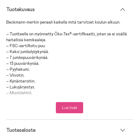
Tuotekuvaus
Beckmann-merkin penaali kaikella mitä tarvitset koulun alkuun.
– Tuotteelle on myönnetty Öko-Tex®-sertifikaatti, joten se ei sisällä
haitallisia kemikaaleja.
– FSC-sertifioitu puu.
– Kaksi jumbolyijykynää.
– 7 jumbopuuvärikynää.
– 13 puuvärikynää.
– Pyyhekumi.
– Viivotin.
– Kynänteroitin.
– Lukujärjestys.
– Muistilehtiö.
– 100 % polyesteri.
Lue lisää
;
Tuoteseloste