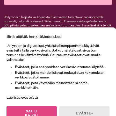
Jollyroomin laajasta valikoimasta tilaat kaiken tarvittavan lapsiperheelle
nopeasti, helposti ja aina edullisin hinnoin. Osaavan asiakaspalvelumme ja
365 päivän palautusoikeuden ansiosta voit tuntea olosi turvalliseksi ja tehdä
ostoksia hyvillä mielin. Jollyroomilta saat lastenvaunut, turvaistuimet,
vaatteet vauvoille ja lapsille, inspiroivia sisustustuotteita lastenhuoneeseen,
Sinä päätät henkilötiedoistasi
lastentarvikkeita sekä paljon muuta. Meiltä löydät lukuisia tunnettuja
tuotemerkkejä, kuten Britax, Maxi-Cosi, Baby Jogger, BabyBjörn, Didriksons,
Jollyroom ja digitaaliset yhteistyökumppanimme käyttävät
KidKraft, Ergobaby, Philips Avent, Neonate, Cybex, LEGO ja monia muita!
evästeitä tällä verkkosivulla. Jotkut näistä ovat sivuston
Tervetuloa shoppailemaan Pohjoismaiden suurimpaan lastentarvikkeiden
verkkokauppaan!
toiminnalle välttämättömiä. Seuraavat evästeet ovat sinulle
valinnaisia:
Evästeet, joilla analysoidaan verkkosivustomme käyttöä.
Evästeet, jotka mahdollistavat mukautetun kokemuksen
verkkosivustollamme.
Evästeet, joita käytetään mainontaan ja some-
Asiakaspalvelu
markkinointiin.
Lue lisää evästeistä
© 2026 Jollyroom AB. Kaikki oikeudet pidätetään.
SALLI
EVÄSTE-
KAIKKI