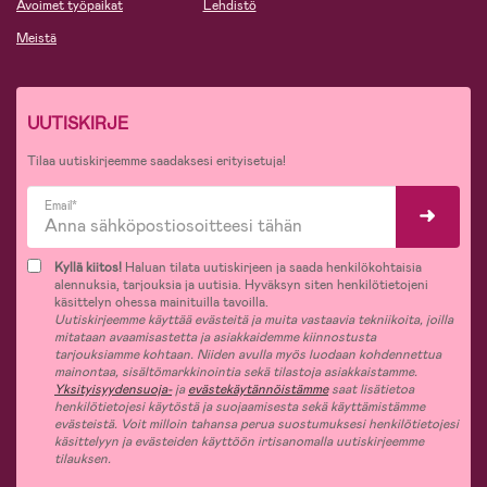
Avoimet työpaikat
Lehdistö
Meistä
UUTISKIRJE
Tilaa uutiskirjeemme saadaksesi erityisetuja!
Email*
Kyllä kiitos!
Haluan tilata uutiskirjeen ja saada henkilökohtaisia
alennuksia, tarjouksia ja uutisia. Hyväksyn siten henkilötietojeni
käsittelyn ohessa mainituilla tavoilla.
Uutiskirjeemme käyttää evästeitä ja muita vastaavia tekniikoita, joilla
mitataan avaamisastetta ja asiakkaidemme kiinnostusta
tarjouksiamme kohtaan. Niiden avulla myös luodaan kohdennettua
mainontaa, sisältömarkkinointia sekä tilastoja asiakkaistamme.
Yksityisyydensuoja-
ja
evästekäytännöistämme
saat lisätietoa
henkilötietojesi käytöstä ja suojaamisesta sekä käyttämistämme
evästeistä. Voit milloin tahansa perua suostumuksesi henkilötietojesi
käsittelyyn ja evästeiden käyttöön irtisanomalla uutiskirjeemme
tilauksen.