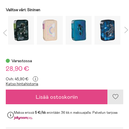
Valitse väri:
Sininen
Varastossa
28,90 €
i
Ovh: 45,90 €
Katso hintahistoria
Lisää ostoskoriin
Maksa erissä
5 €/kk
enintään 36 kk:n maksuajalla. Palvelun tarjoaa
.