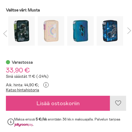
Valitse väri:
Musta
Varastossa
33,90 €
Sinä säästät 11 € (-24%)
i
Aik. hinta: 44,90 €;
Katso hintahistoria
Lisää ostoskoriin
Maksa erissä
5 €/kk
enintään 36 kk:n maksuajalla. Palvelun tarjoaa
.