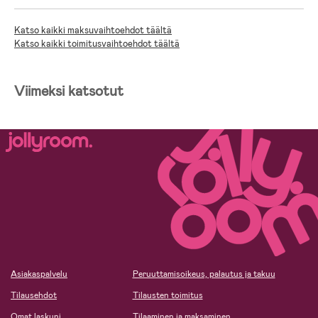
Katso kaikki maksuvaihtoehdot täältä
Katso kaikki toimitusvaihtoehdot täältä
Viimeksi katsotut
Asiakaspalvelu
Peruuttamisoikeus, palautus ja takuu
Tilausehdot
Tilausten toimitus
Omat laskuni
Tilaaminen ja maksaminen