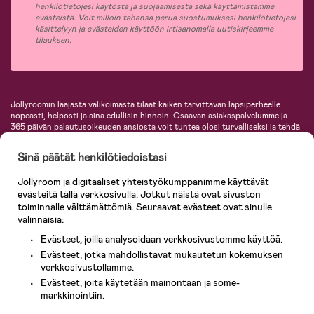
henkilötietojesi käytöstä ja suojaamisesta sekä käyttämistämme
evästeistä. Voit milloin tahansa perua suostumuksesi henkilötietojesi
käsittelyyn ja evästeiden käyttöön irtisanomalla uutiskirjeemme
tilauksen.
Jollyroomin laajasta valikoimasta tilaat kaiken tarvittavan lapsiperheelle
nopeasti, helposti ja aina edullisin hinnoin. Osaavan asiakaspalvelumme ja
365 päivän palautusoikeuden ansiosta voit tuntea olosi turvalliseksi ja tehdä
ostoksia hyvillä mielin. Jollyroomilta saat lastenvaunut, turvaistuimet,
vaatteet vauvoille ja lapsille, inspiroivia sisustustuotteita lastenhuoneeseen,
Sinä päätät henkilötiedoistasi
lastentarvikkeita sekä paljon muuta. Meiltä löydät lukuisia tunnettuja
tuotemerkkejä, kuten Britax, Maxi-Cosi, Baby Jogger, BabyBjörn, Didriksons,
Jollyroom ja digitaaliset yhteistyökumppanimme käyttävät
KidKraft, Ergobaby, Philips Avent, Neonate, Cybex, LEGO ja monia muita!
evästeitä tällä verkkosivulla. Jotkut näistä ovat sivuston
Tervetuloa shoppailemaan Pohjoismaiden suurimpaan lastentarvikkeiden
verkkokauppaan!
toiminnalle välttämättömiä. Seuraavat evästeet ovat sinulle
valinnaisia:
Evästeet, joilla analysoidaan verkkosivustomme käyttöä.
Evästeet, jotka mahdollistavat mukautetun kokemuksen
verkkosivustollamme.
Evästeet, joita käytetään mainontaan ja some-
markkinointiin.