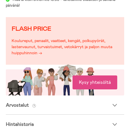
päivänä!
FLASH PRICE
Koulureput, penaalit, vaatteet, kengät, polkupyörät,
lastenvaunut, turvaistuimet, vetokärryt ja paljon muuta
huippuhinnoin →
Kysy yhteisöltä
Arvostelut
Hintahistoria