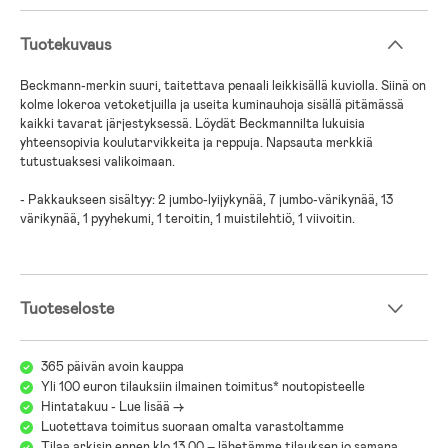
Tuotekuvaus
Beckmann-merkin suuri, taitettava penaali leikkisällä kuviolla. Siinä on
kolme lokeroa vetoketjuilla ja useita kuminauhoja sisällä pitämässä
kaikki tavarat järjestyksessä. Löydät Beckmannilta lukuisia
yhteensopivia koulutarvikkeita ja reppuja. Napsauta merkkiä
tutustuaksesi valikoimaan.
- Pakkaukseen sisältyy: 2 jumbo-lyijykynää, 7 jumbo-värikynää, 13
värikynää, 1 pyyhekumi, 1 teroitin, 1 muistilehtiö, 1 viivoitin.
Tuoteseloste
365 päivän avoin kauppa
Yli 100 euron tilauksiin ilmainen toimitus* noutopisteelle
Hintatakuu - Lue lisää ->
Luotettava toimitus suoraan omalta varastoltamme
Tilaa arkisin ennen klo 13.00 – lähetämme tilauksen jo samana