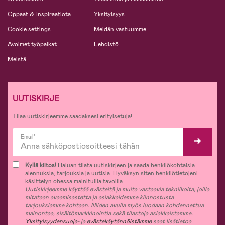
Oppaat & Inspiraatiota
Yksityisyys
Cookie settings
Meidän vastuumme
Avoimet työpaikat
Lehdistö
Meistä
UUTISKIRJE
Tilaa uutiskirjeemme saadaksesi erityisetuja!
Email*
Kyllä kiitos!
Haluan tilata uutiskirjeen ja saada henkilökohtaisia
alennuksia, tarjouksia ja uutisia. Hyväksyn siten henkilötietojeni
käsittelyn ohessa mainituilla tavoilla.
Uutiskirjeemme käyttää evästeitä ja muita vastaavia tekniikoita, joilla
mitataan avaamisastetta ja asiakkaidemme kiinnostusta
tarjouksiamme kohtaan. Niiden avulla myös luodaan kohdennettua
mainontaa, sisältömarkkinointia sekä tilastoja asiakkaistamme.
Yksityisyydensuoja-
ja
evästekäytännöistämme
saat lisätietoa