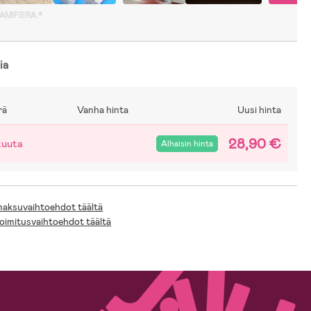
GAMIFIERA.®
ia
rä
Vanha hinta
Uusi hinta
28,90 €
kuuta
Alhaisin hinta
 maksuvaihtoehdot täältä
toimitusvaihtoehdot täältä