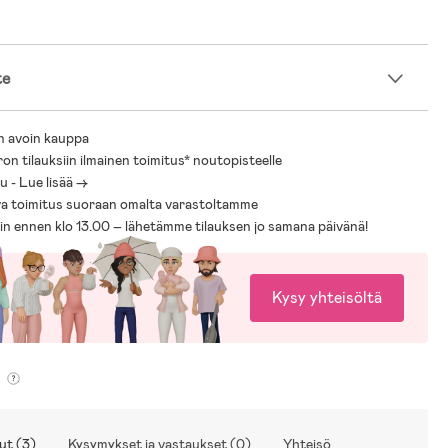
te
n avoin kauppa
ron tilauksiin ilmainen toimitus* noutopisteelle
 - Lue lisää ->
a toimitus suoraan omalta varastoltamme
sin ennen klo 13.00 – lähetämme tilauksen jo samana päivänä!
Kysy yhteisöltä
ut (3)
Kysymykset ja vastaukset (0)
Yhteisö