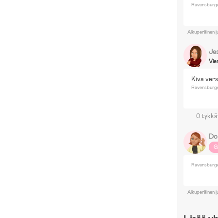
Ravensburge
Alkuperäinen j
Je
Vie
Kiva vers
Ravensburge
0 tykkä
Do
G
Ravensburge
Alkuperäinen j