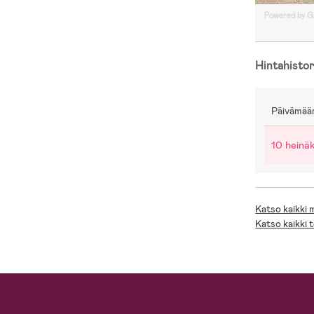
Powered by 
Hintahistor
Päivämää
10 heinä
Katso kaikki
Katso kaikki 