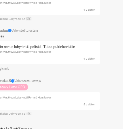
r Muuttuva Labyrintti Ryhmä Hau Junior
4 v sitten
ulkaisu: Jollyroom.se 🇸🇪
ssica
Vahvistettu ostaja
ras
io perus labyrintti pelistä. Tulee pukinkonttiin
r Muuttuva Labyrintti Ryhmä Hau Junior
4 v sitten
ykset
rota S
Vahvistettu ostaja
roovy Home CEO
r Muuttuva Labyrintti Ryhmä Hau Junior
2 v sitten
ulkaisu: Jollyroom.se 🇸🇪