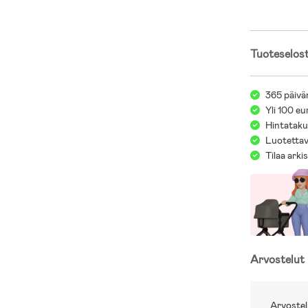
Tuoteselos
365 päivä
Yli 100 eu
Hintatakuu
Luotettav
Tilaa arki
Arvostelut
Arvostel