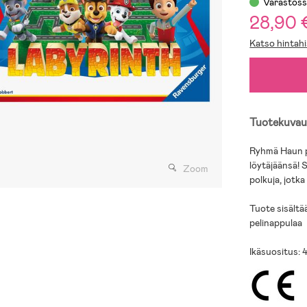
Varastos
28,90 
Katso hintahi
Tuotekuvau
Ryhmä Haun pe
löytäjäänsä! S
Zoom
polkuja, jotk
Tuote sisältää
pelinappulaa
Ikäsuositus: 4