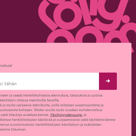
isetuja!
rjeen ja saada henkilökohtaisia alennuksia, tarjouksia ja uutisia.
äsittelyn ohessa mainituilla tavoilla.
ja muita vastaavia tekniikoita, joilla mitataan avaamisastetta ja
jouksiamme kohtaan. Niiden avulla myös luodaan kohdennettua
 sekä tilastoja asiakkaistamme.
Yksityisyydensuoja-
ja
ätietoa henkilötietojesi käytöstä ja suojaamisesta sekä käyttämistämme
 perua suostumuksesi henkilötietojesi käsittelyyn ja evästeiden
jeemme tilauksen.