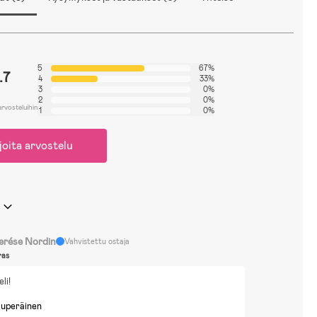
5
67%
.7
4
33%
3
0%
2
0%
arvosteluihin
1
0%
joita arvostelu
erése Nordin
Vahvistettu ostaja
ras
li!
kuperäinen