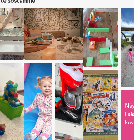
hteisöstämme
Näytä
lisää 
kuvia