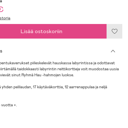
sa
€
storia
Lisää ostoskoriin
s
ntukaverukset piileskelevät hauskassa labyrintissa ja odottavat
iirtämällä taidokkaasti labyrintin reittikortteja voit muodostaa uusia
a vievät sinut Ryhmä Hau -hahmojen luokse.
 yhden pelilaudan, 17 käytäväkorttia, 12 aarrenappulaa ja neljä
 vuotta +.