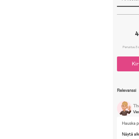
4
Perustuu 3 
Kir
Relevanssi
Th
Vie
Hauska pe
Näytä al