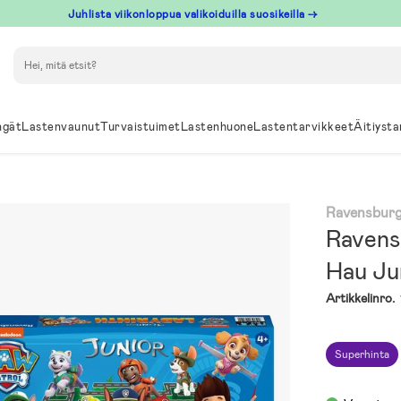
Juhlista viikonloppua valikoiduilla suosikeilla →
Hae
ngät
Lastenvaunut
Turvaistuimet
Lastenhuone
Lastentarvikkeet
Äitiysta
Ravensbur
Ravens
Hau Ju
Artikkelinro.
Superhinta