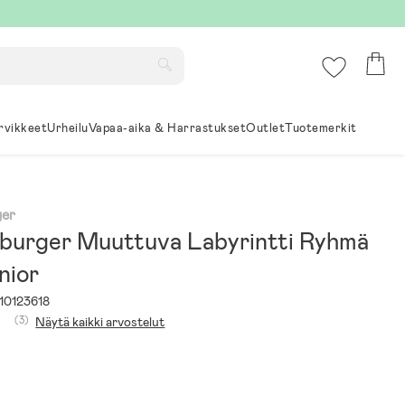
rvikkeet
Urheilu
Vapaa-aika & Harrastukset
Outlet
Tuotemerkit
ger
burger Muuttuva Labyrintti Ryhmä
nior
10123618
(3)
Näytä kaikki arvostelut