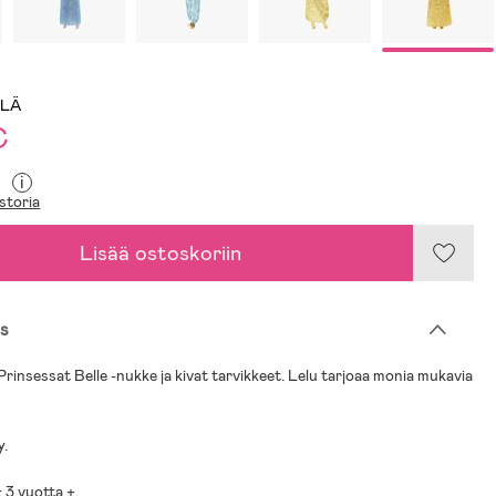
LLÄ
€
i
storia
Lisää ostoskoriin
s
Prinsessat Belle -nukke ja kivat tarvikkeet. Lelu tarjoaa monia mukavia
y.
 3 vuotta +.