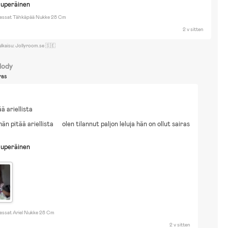
kuperäinen
sessat Tähkäpää Nukke 28 Cm
2 v sitten
ulkaisu: Jollyroom.se 🇸🇪
lody
ras
ää ariellista
hän pitää ariellista
olen tilannut paljon leluja hän on ollut sairas
kuperäinen
sessat Ariel Nukke 28 Cm
2 v sitten