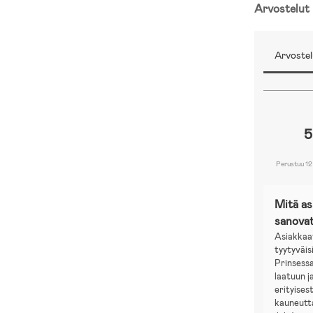
Arvostelut
Arvostel
5
Perustuu 12
Mitä a
sanova
Asiakkaa
tyytyväis
Prinsess
laatuun j
erityises
kauneutta