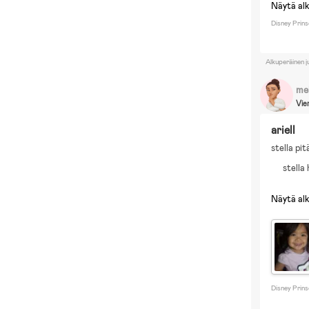
Näytä al
Disney Prin
Alkuperäinen j
me
Vie
ariell
stella pit
stella 
Näytä al
Disney Prin