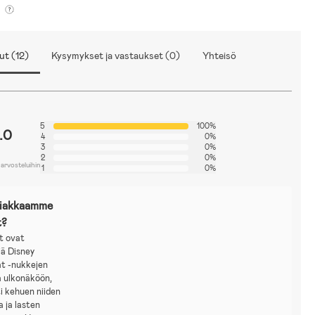
ut (12)
Kysymykset ja vastaukset (0)
Yhteisö
5
100%
.0
4
0%
3
0%
2
0%
 arvosteluihin
1
0%
siakkaamme
t?
t ovat
iä Disney
at -nukkejen
a ulkonäköön,
ti kehuen niiden
 ja lasten