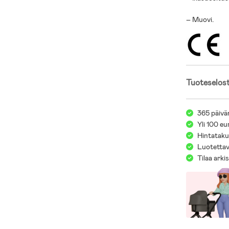
– Muovi.
Tuoteselos
365 päivä
Yli 100 eu
Hintatakuu
Luotettav
Tilaa arki