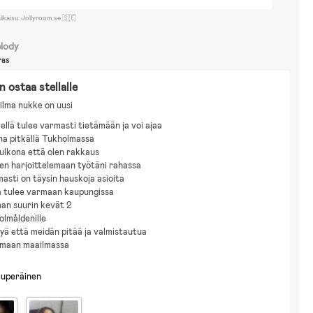
ulkaisu: Jollyroom.se 🇸🇪
lody
ras
n ostaa stellalle
 vilma nukke on uusi
iellä tulee varmasti tietämään ja voi ajaa
a pitkällä Tukholmassa
ulkona että olen rakkaus
en harjoittelemaan työtäni rahassa
masti on täysin hauskoja asioita
a tulee varmaan kaupungissa
an suurin kevät 2
olmåldenille
tyä että meidän pitää ja valmistautua
lmaan maailmassa
kuperäinen