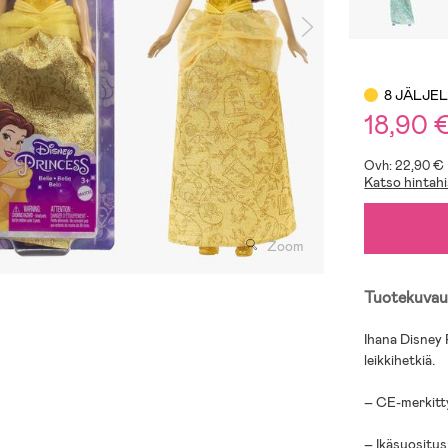
8 JÄLJE
18,90 
Ovh: 22,90 €
Katso hintahi
Zoom
Tuotekuvau
Ihana Disney 
leikkihetkiä.
– CE-merkitt
– Ikäsuositus: