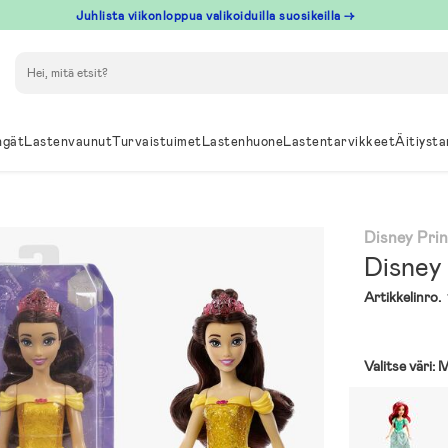
Juhlista viikonloppua valikoiduilla suosikeilla →
Hae
ngät
Lastenvaunut
Turvaistuimet
Lastenhuone
Lastentarvikkeet
Äitiysta
Disney Pri
Disney
Artikkelinro.
Valitse väri:
M