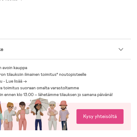
te
n avoin kauppa
ron tilauksiin ilmainen toimitus* noutopisteelle
 - Lue lisää ->
a toimitus suoraan omalta varastoltamme
sin ennen klo 13.00 – lähetämme tilauksen jo samana päivänä!
Kysy yhteisöltä