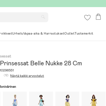
rvikkeet
Urheilu
Vapaa-aika & Harrastukset
Outlet
Tuotemerkit
nsessat
 Prinsessat Belle Nukke 28 Cm
10296551
(12)
Näytä kaikki arvostelut
onivärinen