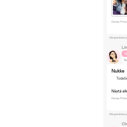
Disney Prin
Alkuperäinen j
Li
G
N
H
Nukke
Mi
Todell
S
D
Näytä al
Disney Prin
Alkuperäinen j
Ch