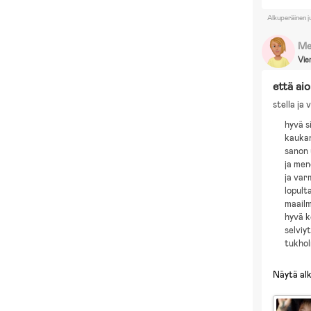
Alkuperäinen j
Me
Vie
että aio
stella ja
hyvä s
kaukan
sanon 
ja men
ja var
lopult
maailm
hyvä k
selviy
tukho
Näytä al