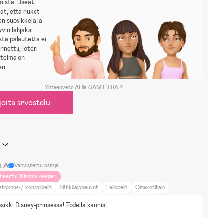
mista. Useat
at, että nuket
en suosikkeja ja
vin lahjaksi.
sta palautetta ei
annettu, joten
utelma on
en.
Yhteenveto AI:lla GAMIFIERA.®
joita arvostelu
n A
Vahvistettu ostaja
heerful Wisdom Keeper
etokone-/ konsolipelit
Sähköajoneuvot
Pallopelit
Omakotitalo
ti ja puutarha
Ruoka ja juoma
Kauneus ja muoti
Sisustus
sikki Disney-prinsessa! Todella kaunis!
äimet ja luonto