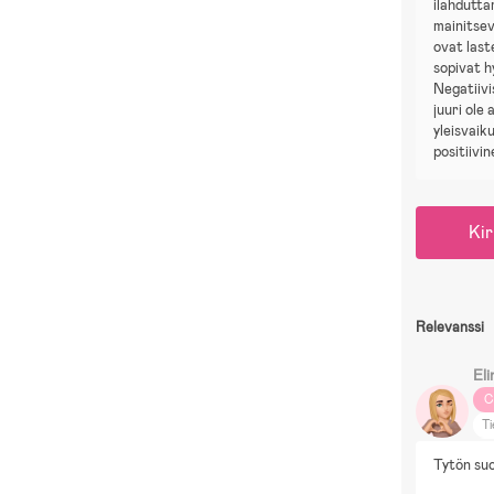
ilahdutta
mainitsev
ovat last
sopivat hy
Negatiivi
juuri ole 
yleisvaik
positiivin
Kir
Relevanssi
Eli
C
Ti
Ko
Tytön suo
El