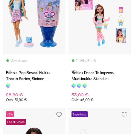
Varastossa
7 JÄLJELLÄ
(0)
(0)
Barbie Pop Reveal Nukke
Roblox Dress To Impress
Treats Series, Sininen
Muotinukke Stardust
28,90 €
33,90 €
Ovh: 51,90 €
Ovh: 46,90 €
-12%
Superhinta
End of Season