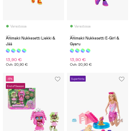
Varastossa
Varastossa
(0)
(0)
Animakii Nukkesetti Liekki &
Animakii Nukkesetti E-Girl &
Jää
Gyaru
13,90 €
13,90 €
Ovh: 20,90 €
Ovh: 20,90 €
-13%
Superhinta
End of Season