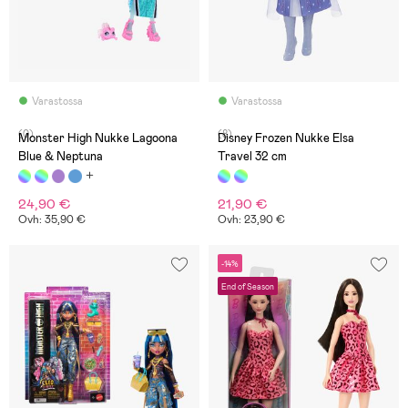
Varastossa
Varastossa
(0)
(8)
Monster High Nukke Lagoona
Disney Frozen Nukke Elsa
Blue & Neptuna
Travel 32 cm
24,90 €
21,90 €
Ovh: 35,90 €
Ovh: 23,90 €
-14%
End of Season