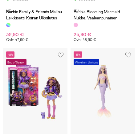
(0)
(0)
Barbie Family & Friends Malibu
Barbie Blooming Mermaid
Leikkisetti Koiran Ulkoilutus
Nukke, Vaaleanpunainen
32,90 €
25,90 €
Ovh: 47,90 €
Ovh: 48,90 €
-12%
-13%
End of Season
Viimeinen tilaisuus