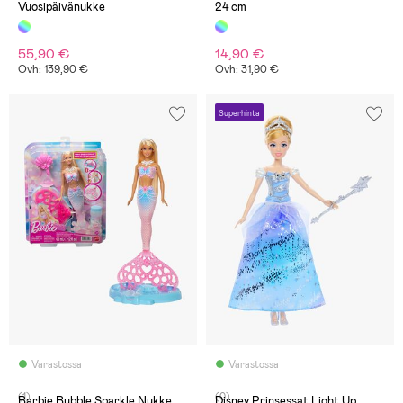
Vuosipäivänukke
24 cm
55,90 €
14,90 €
Ovh: 139,90 €
Ovh: 31,90 €
Superhinta
Varastossa
Varastossa
(1)
(0)
Barbie Bubble Sparkle Nukke
Disney Prinsessat Light Up