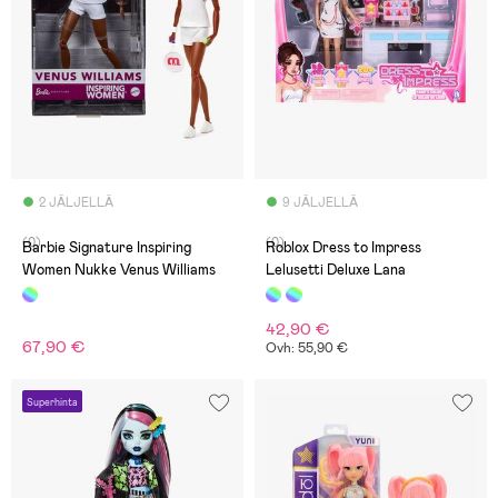
2 JÄLJELLÄ
9 JÄLJELLÄ
(0)
(0)
Barbie Signature Inspiring
Roblox Dress to Impress
Women Nukke Venus Williams
Lelusetti Deluxe Lana
42,90 €
67,90 €
Ovh: 55,90 €
Superhinta