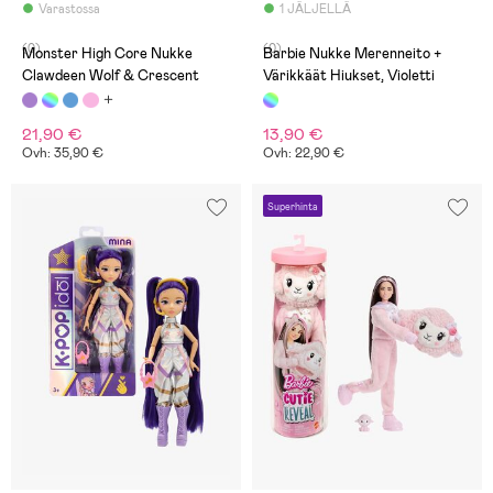
Varastossa
1 JÄLJELLÄ
(0)
(0)
Monster High Core Nukke
Barbie Nukke Merenneito +
Clawdeen Wolf & Crescent
Värikkäät Hiukset, Violetti
21,90 €
13,90 €
Ovh: 35,90 €
Ovh: 22,90 €
Superhinta