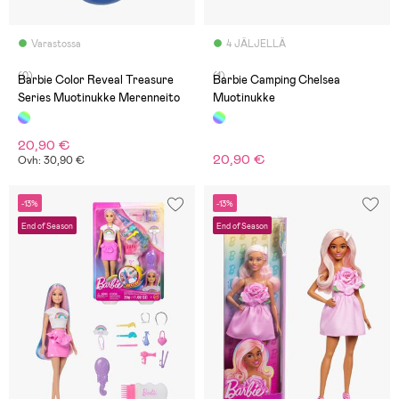
Varastossa
4 JÄLJELLÄ
(0)
(1)
Barbie Color Reveal Treasure
Barbie Camping Chelsea
Series Muotinukke Merenneito
Muotinukke
20,90 €
20,90 €
Ovh: 30,90 €
-13%
-13%
End of Season
End of Season