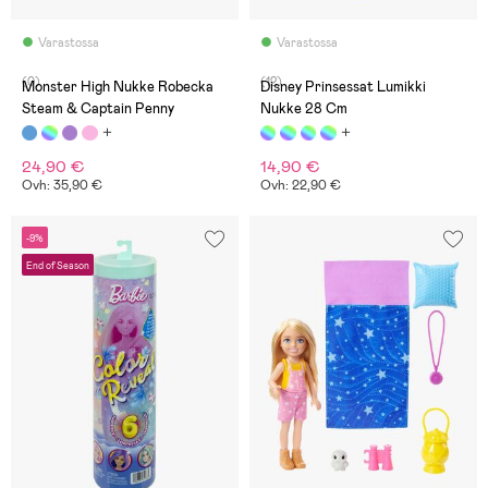
Varastossa
Varastossa
(0)
(12)
Monster High Nukke Robecka
Disney Prinsessat Lumikki
Steam & Captain Penny
Nukke 28 Cm
24,90 €
14,90 €
Ovh: 35,90 €
Ovh: 22,90 €
-9%
End of Season