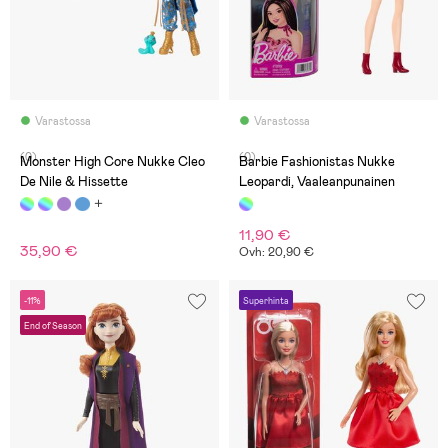
Varastossa
Varastossa
(0)
(0)
Monster High Core Nukke Cleo
Barbie Fashionistas Nukke
De Nile & Hissette
Leopardi, Vaaleanpunainen
11,90 €
35,90 €
Ovh: 20,90 €
-11%
Superhinta
End of Season