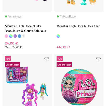
Varastossa
7 JÄLJELLÄ
(0)
(0)
Monster High Core Nukke
Monster High Core Nukke Cleo
Draculaura & Count Fabulous
24,90 €
44,90 €
Ovh: 35,90 €
-13%
-10%
End of Season
End of Season