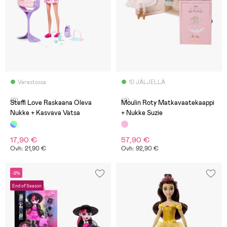
Varastossa
10 JÄLJELLÄ
(2)
(0)
Steffi Love Raskaana Oleva
Moulin Roty Matkavaatekaappi
Nukke + Kasvava Vatsa
+ Nukke Suzie
17,90 €
57,90 €
Ovh: 21,90 €
Ovh: 92,90 €
-9%
End of Season