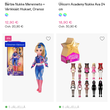
(0)
(0)
Barbie Nukke Merenneito +
Unicorn Academy Nukke Ava 24
Värikkäät Hiukset, Oranssi
cm
12,90 €
18,90 €
Ovh: 20,90 €
Ovh: 30,90 €
-15%
Viimeinen tilaisuus
5 JÄLJELLÄ
6 JÄLJELLÄ