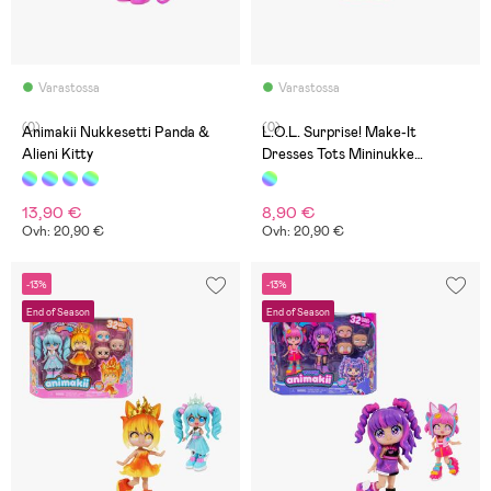
Varastossa
Varastossa
(0)
(0)
Animakii Nukkesetti Panda &
L.O.L. Surprise! Make-It
Alieni Kitty
Dresses Tots Mininukke
Lajiteltu
13,90 €
8,90 €
Ovh: 20,90 €
Ovh: 20,90 €
-13%
-13%
End of Season
End of Season