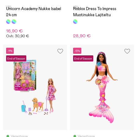
(0)
(0)
Unicorn Academy Nukke Isabel
Roblox Dress To Impress
24 cm
Muotinukke Lajiteltu
16,90 €
28,90 €
Ovh: 30,90 €
-11%
-13%
End of Season
End of Season
Varastossa
Varastossa