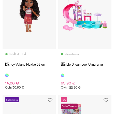
6 JÄLJELLÄ
Varastossa
(0)
(0)
Disney Vaiana Nukke 38 cm
Barbie Dreampool Uima-allas
14,90 €
65,90 €
Ovh: 30,90 €
Ovh: 122,90 €
Superhinta
-9%
End of Season