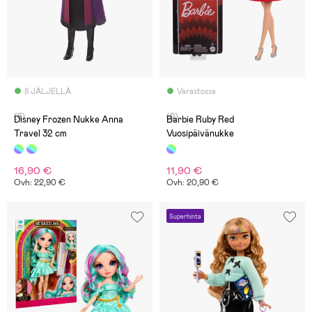
8 JÄLJELLÄ
Varastossa
(8)
(0)
Disney Frozen Nukke Anna
Barbie Ruby Red
Travel 32 cm
Vuosipäivänukke
16,90 €
11,90 €
Ovh: 22,90 €
Ovh: 20,90 €
Superhinta