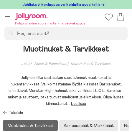
Hoppa
Juhlista viikonloppua valikoiduilla suosikeilla →
till
innehållet
Pohjoismaiden suurin lasten- ja vauvakauppa
Hae
Muotinuket & Tarvikkeet
Lelut
Nuket & Pehmolelut
Muotinuket & Tarvikkeet
Jollyroomilta saat lasten suosituimmat muotinuket ja
nukentarvikkeet! Valikoimastamme löydät klassiset Barbienuket,
jännittävät Monster High -hahmot sekä värikkäät L.O.L. Surprise -
nuket ja asusteet, jotka tuovat mielikuvitusleikit eloon. Olipa lapsesi
kiinnostunut
...
Lue lisää
Takaisin
Muotinuket & Tarvikkeet
Kampauspäät & Meikkipäät
Nuk