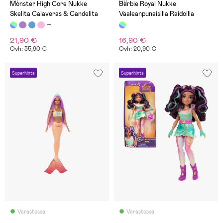
(0)
(0)
Monster High Core Nukke
Barbie Royal Nukke
Skelita Calaveras & Candelita
Vaaleanpunaisilla Raidoilla
21,90 €
16,90 €
Ovh: 35,90 €
Ovh: 20,90 €
Superhinta
Superhinta
Varastossa
Varastossa