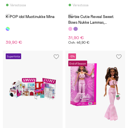
Varastossa
Varastossa
(0)
(0)
K-POP idol Muotinukke Mina
Barbie Cutie Reveal Sweet
Bows Nukke Lammas,
Vaaleanpunainen
31,90 €
39,90 €
Ovh: 46,90 €
Superhinta
-13%
End of Season