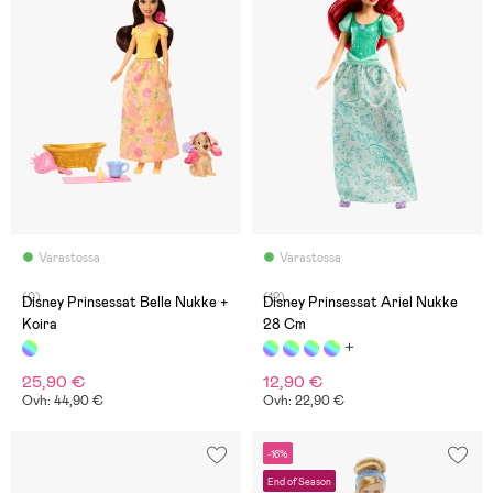
Varastossa
Varastossa
(0)
(12)
Disney Prinsessat Belle Nukke +
Disney Prinsessat Ariel Nukke
Koira
28 Cm
25,90 €
12,90 €
Ovh: 44,90 €
Ovh: 22,90 €
-16%
End of Season