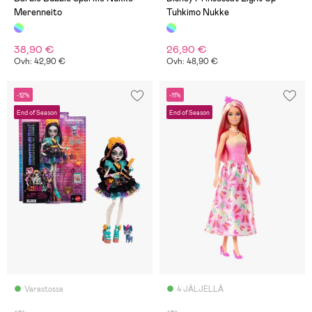
Merenneito
Tuhkimo Nukke
38,90 €
26,90 €
Ovh: 42,90 €
Ovh: 48,90 €
-12%
-11%
End of Season
End of Season
Varastossa
4 JÄLJELLÄ