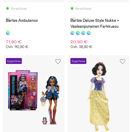
Varastossa
Varastossa
(2)
(0)
Barbie Ambulanssi
Barbie Deluxe Style Nukke +
Vaaleanpunainen Farkkuasu
71,90 €
20,90 €
Ovh: 110,90 €
Ovh: 38,90 €
Superhinta
Superhinta