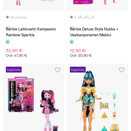
Varastossa
5 JÄLJELLÄ
(0)
(0)
Barbie Leikkisetti Kampaamo
Barbie Deluxe Style Nukke +
Rainbow Sparkle
Vaaleanpunainen Mekko
32,90 €
12,90 €
Ovh: 47,90 €
Ovh: 20,90 €
Superhinta
Superhinta