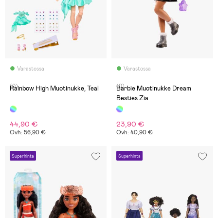
Varastossa
Varastossa
(0)
(0)
Rainbow High Muotinukke, Teal
Barbie Muotinukke Dream
Besties Zia
44,90 €
23,90 €
Ovh: 56,90 €
Ovh: 40,90 €
Superhinta
Superhinta