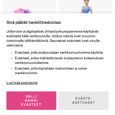
Sinä päätät henkilötiedoistasi
Jollyroom ja digitaaliset yhteistyökumppanimme käyttävät
evästeitä tällä verkkosivulla. Jotkut näistä ovat sivuston
toiminnalle välttämättömiä. Seuraavat evästeet ovat sinulle
valinnaisia:
Evästeet, joilla analysoidaan verkkosivustomme käyttöä.
Evästeet, jotka mahdollistavat mukautetun kokemuksen
verkkosivustollamme.
5 JÄLJELLÄ
Varastossa
Evästeet, joita käytetään mainontaan ja some-
Asiakaspalvelu
(1)
(12)
markkinointiin.
Barbie Dream Boat Leikkisetti
Disney Prinsessat Tuhkimo 28
Cm
Lue lisää evästeistä
91,90 €
10,90 €
Ovh: 102,90 €
Ovh: 22,90 €
SALLI
EVÄSTE-
KAIKKI
ASETUKSET
EVÄSTEET
1
/
5