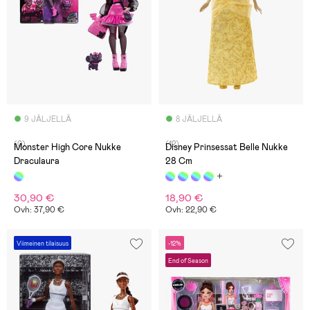
9 JÄLJELLÄ
8 JÄLJELLÄ
(0)
(12)
Monster High Core Nukke
Disney Prinsessat Belle Nukke
Draculaura
28 Cm
30,90 €
18,90 €
Ovh: 37,90 €
Ovh: 22,90 €
Viimeinen tilaisuus
-12%
End of Season