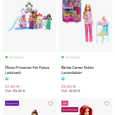
Varastossa
Varastossa
(0)
(1)
Disney Prinsessat Pet Palace
Barbie Career Nukke
Leikkisetti
Lastenlääkäri
57,90 €
28,90 €
Ovh: 104,90 €
Ovh: 42,90 €
Superhinta
-13%
End of Season