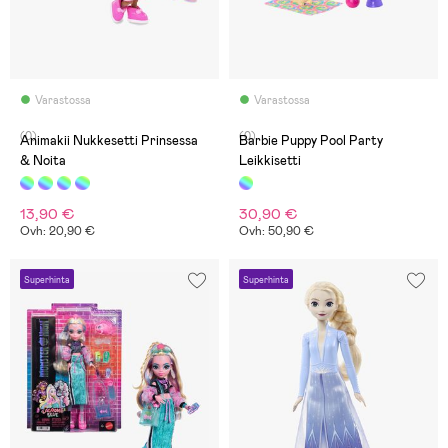
Varastossa
Varastossa
(0)
(0)
Animakii Nukkesetti Prinsessa
Barbie Puppy Pool Party
& Noita
Leikkisetti
13,90 €
30,90 €
Ovh: 20,90 €
Ovh: 50,90 €
Superhinta
Superhinta