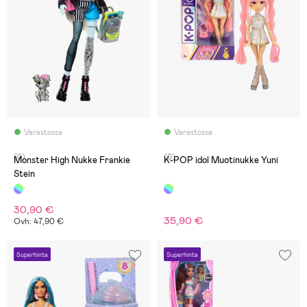
Varastossa
Varastossa
(0)
(0)
Monster High Nukke Frankie
K-POP idol Muotinukke Yuni
Stein
30,90 €
35,90 €
Ovh: 47,90 €
Superhinta
Superhinta