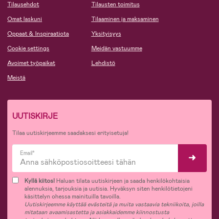
Tilausehdot
Tilausten toimitus
Omat laskuni
Tilaaminen ja maksaminen
Oppaat & Inspiraatiota
Yksityisyys
Cookie settings
Meidän vastuumme
Avoimet työpaikat
Lehdistö
Meistä
UUTISKIRJE
Tilaa uutiskirjeemme saadaksesi erityisetuja!
Email*
Kyllä kiitos!
Haluan tilata uutiskirjeen ja saada henkilökohtaisia
alennuksia, tarjouksia ja uutisia. Hyväksyn siten henkilötietojeni
käsittelyn ohessa mainituilla tavoilla.
Uutiskirjeemme käyttää evästeitä ja muita vastaavia tekniikoita, joilla
mitataan avaamisastetta ja asiakkaidemme kiinnostusta