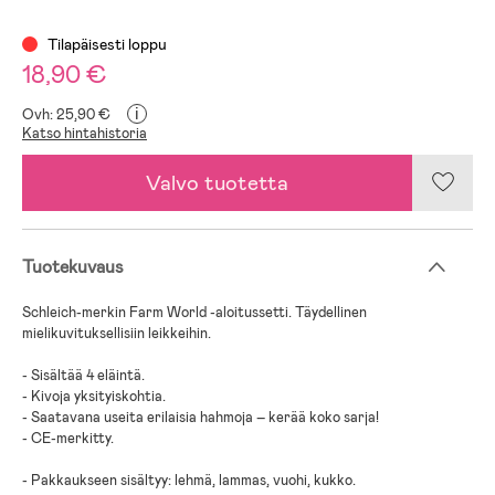
Tilapäisesti loppu
18,90 €
i
Ovh: 25,90 €
Katso hintahistoria
Valvo tuotetta
Tuotekuvaus
Schleich-merkin Farm World -aloitussetti. Täydellinen
mielikuvituksellisiin leikkeihin.
- Sisältää 4 eläintä.
- Kivoja yksityiskohtia.
- Saatavana useita erilaisia hahmoja – kerää koko sarja!
- CE-merkitty.
- Pakkaukseen sisältyy: lehmä, lammas, vuohi, kukko.