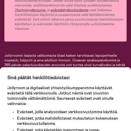
tarjouksiamme kohtaan. Niiden avulla myös luodaan kohdennettua
mainontaa, sisältömarkkinointia sekä tilastoja asiakkaistamme.
Yksityisyydensuoja-
ja
evästekäytännöistämme
saat lisätietoa
henkilötietojesi käytöstä ja suojaamisesta sekä käyttämistämme
evästeistä. Voit milloin tahansa perua suostumuksesi henkilötietojesi
käsittelyyn ja evästeiden käyttöön irtisanomalla uutiskirjeemme
tilauksen.
Jollyroomin laajasta valikoimasta tilaat kaiken tarvittavan lapsiperheelle
nopeasti, helposti ja aina edullisin hinnoin. Osaavan asiakaspalvelumme ja
365 päivän palautusoikeuden ansiosta voit tuntea olosi turvalliseksi ja tehdä
ostoksia hyvillä mielin. Jollyroomilta saat lastenvaunut, turvaistuimet,
vaatteet vauvoille ja lapsille, inspiroivia sisustustuotteita lastenhuoneeseen,
Sinä päätät henkilötiedoistasi
lastentarvikkeita sekä paljon muuta. Meiltä löydät lukuisia tunnettuja
tuotemerkkejä, kuten Britax, Maxi-Cosi, Baby Jogger, BabyBjörn, Didriksons,
Jollyroom ja digitaaliset yhteistyökumppanimme käyttävät
KidKraft, Ergobaby, Philips Avent, Neonate, Cybex, LEGO ja monia muita!
evästeitä tällä verkkosivulla. Jotkut näistä ovat sivuston
Tervetuloa shoppailemaan Pohjoismaiden suurimpaan lastentarvikkeiden
verkkokauppaan!
toiminnalle välttämättömiä. Seuraavat evästeet ovat sinulle
valinnaisia:
Evästeet, joilla analysoidaan verkkosivustomme käyttöä.
Evästeet, jotka mahdollistavat mukautetun kokemuksen
verkkosivustollamme.
Evästeet, joita käytetään mainontaan ja some-