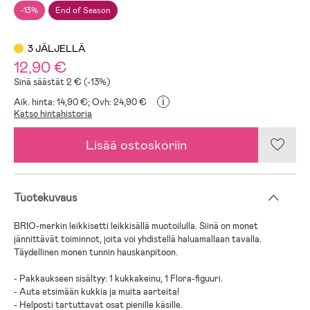
-13%
End of Season
3 JÄLJELLÄ
12,90 €
Sinä säästät 2 € (-13%)
i
Aik. hinta: 14,90 €;
Ovh: 24,90 €
Katso hintahistoria
Lisää ostoskoriin
Tuotekuvaus
BRIO-merkin leikkisetti leikkisällä muotoilulla. Siinä on monet
jännittävät toiminnot, joita voi yhdistellä haluamallaan tavalla.
Täydellinen monen tunnin hauskanpitoon.
- Pakkaukseen sisältyy: 1 kukkakeinu, 1 Flora-figuuri.
- Auta etsimään kukkia ja muita aarteita!
- Helposti tartuttavat osat pienille käsille.