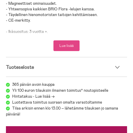
- Magneettiset ominaisuudet.
- Yhteensopiva kaikkien BRIO Flora -lelujen kanssa.
- Täydellinen hienomotoristen taitojen kehittämiseen.
- CE-merkitty.
- Ikäsuositus: 3 vuotta +.
- Muovi.
Lue lisää
Tuoteseloste
365 päivän avoin kauppa
Yli 100 euron tilauksiin ilmainen toimitus* noutopisteelle
Hintatakuu - Lue lisää ->
Luotettava toimitus suoraan omalta varastoltamme
Tilaa arkisin ennen klo 13.00 – lähetämme tilauksen jo samana
päivänä!