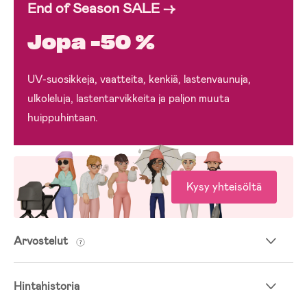
End of Season SALE →
Jopa -50 %
UV-suosikkeja, vaatteita, kenkiä, lastenvaunuja,
ulkoleluja, lastentarvikkeita ja paljon muuta
huippuhintaan.
Kysy yhteisöltä
Arvostelut
Hintahistoria