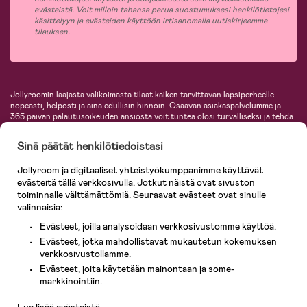
evästeistä. Voit milloin tahansa perua suostumuksesi henkilötietojesi
käsittelyyn ja evästeiden käyttöön irtisanomalla uutiskirjeemme
tilauksen.
Jollyroomin laajasta valikoimasta tilaat kaiken tarvittavan lapsiperheelle
nopeasti, helposti ja aina edullisin hinnoin. Osaavan asiakaspalvelumme ja
365 päivän palautusoikeuden ansiosta voit tuntea olosi turvalliseksi ja tehdä
ostoksia hyvillä mielin. Jollyroomilta saat lastenvaunut, turvaistuimet,
vaatteet vauvoille ja lapsille, inspiroivia sisustustuotteita lastenhuoneeseen,
Sinä päätät henkilötiedoistasi
lastentarvikkeita sekä paljon muuta. Meiltä löydät lukuisia tunnettuja
tuotemerkkejä, kuten Britax, Maxi-Cosi, Baby Jogger, BabyBjörn, Didriksons,
Jollyroom ja digitaaliset yhteistyökumppanimme käyttävät
KidKraft, Ergobaby, Philips Avent, Neonate, Cybex, LEGO ja monia muita!
evästeitä tällä verkkosivulla. Jotkut näistä ovat sivuston
Tervetuloa shoppailemaan Pohjoismaiden suurimpaan lastentarvikkeiden
verkkokauppaan!
toiminnalle välttämättömiä. Seuraavat evästeet ovat sinulle
valinnaisia:
Evästeet, joilla analysoidaan verkkosivustomme käyttöä.
Evästeet, jotka mahdollistavat mukautetun kokemuksen
verkkosivustollamme.
Evästeet, joita käytetään mainontaan ja some-
Asiakaspalvelu
markkinointiin.