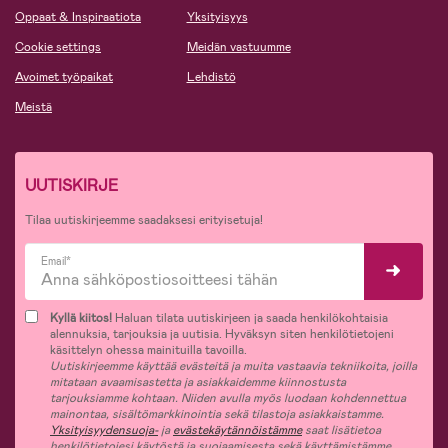
Oppaat & Inspiraatiota
Yksityisyys
Cookie settings
Meidän vastuumme
Avoimet työpaikat
Lehdistö
Meistä
UUTISKIRJE
Tilaa uutiskirjeemme saadaksesi erityisetuja!
Email*
Kyllä kiitos!
Haluan tilata uutiskirjeen ja saada henkilökohtaisia
alennuksia, tarjouksia ja uutisia. Hyväksyn siten henkilötietojeni
käsittelyn ohessa mainituilla tavoilla.
Uutiskirjeemme käyttää evästeitä ja muita vastaavia tekniikoita, joilla
mitataan avaamisastetta ja asiakkaidemme kiinnostusta
tarjouksiamme kohtaan. Niiden avulla myös luodaan kohdennettua
mainontaa, sisältömarkkinointia sekä tilastoja asiakkaistamme.
Yksityisyydensuoja-
ja
evästekäytännöistämme
saat lisätietoa
henkilötietojesi käytöstä ja suojaamisesta sekä käyttämistämme