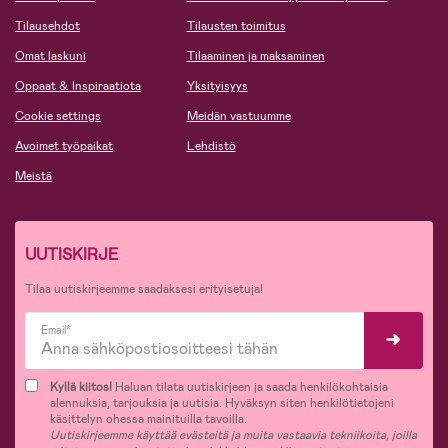
Tilausehdot
Tilausten toimitus
Omat laskuni
Tilaaminen ja maksaminen
Oppaat & Inspiraatiota
Yksityisyys
Cookie settings
Meidän vastuumme
Avoimet työpaikat
Lehdistö
Meistä
UUTISKIRJE
Tilaa uutiskirjeemme saadaksesi erityisetuja!
Email*
Kyllä kiitos!
Haluan tilata uutiskirjeen ja saada henkilökohtaisia
alennuksia, tarjouksia ja uutisia. Hyväksyn siten henkilötietojeni
käsittelyn ohessa mainituilla tavoilla.
Uutiskirjeemme käyttää evästeitä ja muita vastaavia tekniikoita, joilla