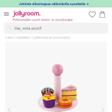
Hoppa
Juhlista viikonloppua valikoiduilla suosikeilla →
till
innehållet
Pohjoismaiden suurin lasten- ja vauvakauppa
Hae
Lelut
Kotileikit
Leikkiruoka & Leivonnaiset