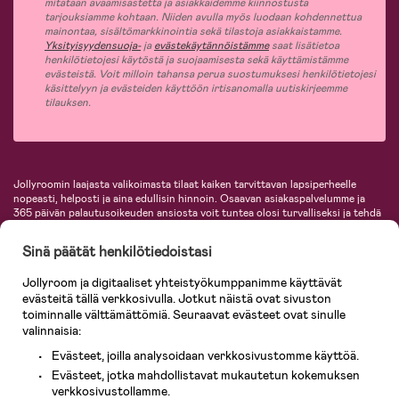
mitataan avaamisastetta ja asiakkaidemme kiinnostusta
tarjouksiamme kohtaan. Niiden avulla myös luodaan kohdennettua
mainontaa, sisältömarkkinointia sekä tilastoja asiakkaistamme.
Yksityisyydensuoja-
ja
evästekäytännöistämme
saat lisätietoa
henkilötietojesi käytöstä ja suojaamisesta sekä käyttämistämme
evästeistä. Voit milloin tahansa perua suostumuksesi henkilötietojesi
käsittelyyn ja evästeiden käyttöön irtisanomalla uutiskirjeemme
tilauksen.
Jollyroomin laajasta valikoimasta tilaat kaiken tarvittavan lapsiperheelle
nopeasti, helposti ja aina edullisin hinnoin. Osaavan asiakaspalvelumme ja
365 päivän palautusoikeuden ansiosta voit tuntea olosi turvalliseksi ja tehdä
ostoksia hyvillä mielin. Jollyroomilta saat lastenvaunut, turvaistuimet,
vaatteet vauvoille ja lapsille, inspiroivia sisustustuotteita lastenhuoneeseen,
Sinä päätät henkilötiedoistasi
lastentarvikkeita sekä paljon muuta. Meiltä löydät lukuisia tunnettuja
tuotemerkkejä, kuten Britax, Maxi-Cosi, Baby Jogger, BabyBjörn, Didriksons,
Jollyroom ja digitaaliset yhteistyökumppanimme käyttävät
KidKraft, Ergobaby, Philips Avent, Neonate, Cybex, LEGO ja monia muita!
evästeitä tällä verkkosivulla. Jotkut näistä ovat sivuston
Tervetuloa shoppailemaan Pohjoismaiden suurimpaan lastentarvikkeiden
verkkokauppaan!
toiminnalle välttämättömiä. Seuraavat evästeet ovat sinulle
valinnaisia:
Evästeet, joilla analysoidaan verkkosivustomme käyttöä.
Evästeet, jotka mahdollistavat mukautetun kokemuksen
verkkosivustollamme.