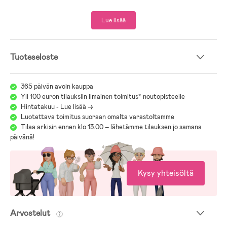
Lue lisää
Tuoteseloste
365 päivän avoin kauppa
Yli 100 euron tilauksiin ilmainen toimitus* noutopisteelle
Hintatakuu - Lue lisää ->
Luotettava toimitus suoraan omalta varastoltamme
Tilaa arkisin ennen klo 13.00 – lähetämme tilauksen jo samana
päivänä!
Kysy yhteisöltä
Arvostelut