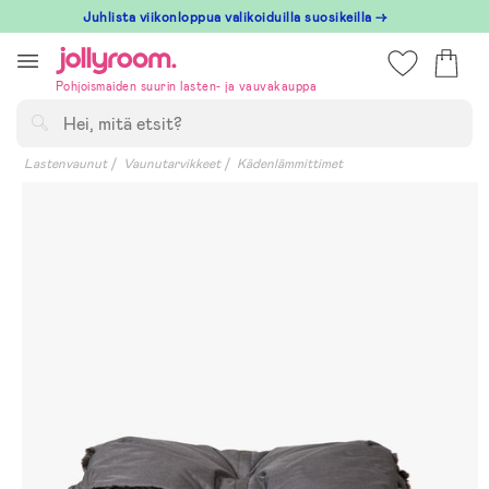
Hoppa
Juhlista viikonloppua valikoiduilla suosikeilla →
till
innehållet
Pohjoismaiden suurin lasten- ja vauvakauppa
Hae
Lastenvaunut
Vaunutarvikkeet
Kädenlämmittimet