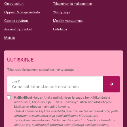
Omat laskuni
Tilaaminen ja maksaminen
Oppaat & Inspiraatiota
Yksityisyys
Cookie settings
Meidän vastuumme
Avoimet työpaikat
Lehdistö
Meistä
UUTISKIRJE
Tilaa uutiskirjeemme saadaksesi erityisetuja!
Email*
Kyllä kiitos!
Haluan tilata uutiskirjeen ja saada henkilökohtaisia
alennuksia, tarjouksia ja uutisia. Hyväksyn siten henkilötietojeni
käsittelyn ohessa mainituilla tavoilla.
Uutiskirjeemme käyttää evästeitä ja muita vastaavia tekniikoita, joilla
mitataan avaamisastetta ja asiakkaidemme kiinnostusta
tarjouksiamme kohtaan. Niiden avulla myös luodaan kohdennettua
mainontaa, sisältömarkkinointia sekä tilastoja asiakkaistamme.