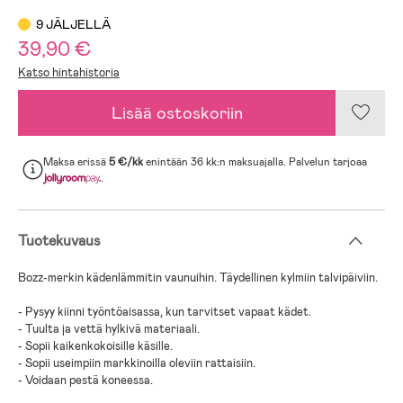
9 JÄLJELLÄ
39,90 €
Katso hintahistoria
Lisää ostoskoriin
Maksa erissä
5 €/kk
enintään 36 kk:n maksuajalla. Palvelun tarjoaa
.
Tuotekuvaus
Bozz-merkin kädenlämmitin vaunuihin. Täydellinen kylmiin talvipäiviin.
- Pysyy kiinni työntöaisassa, kun tarvitset vapaat kädet.
- Tuulta ja vettä hylkivä materiaali.
- Sopii kaikenkokoisille käsille.
- Sopii useimpiin markkinoilla oleviin rattaisiin.
- Voidaan pestä koneessa.