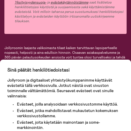
Yksityisyydensuoja-
ja
evästekäytännöistämme
saat lisätietoa
henkilötietojesi käytöstä ja suojaamisesta sekä käyttämistämme
evästeistä. Voit milloin tahansa perua suostumuksesi henkilötietojesi
käsittelyyn ja evästeiden käyttöön irtisanomalla uutiskirjeemme
tilauksen.
Jollyroomin laajasta valikoimasta tilaat kaiken tarvittavan lapsiperheelle
nopeasti, helposti ja aina edullisin hinnoin. Osaavan asiakaspalvelumme ja
365 päivän palautusoikeuden ansiosta voit tuntea olosi turvalliseksi ja tehdä
ostoksia hyvillä mielin. Jollyroomilta saat lastenvaunut, turvaistuimet,
vaatteet vauvoille ja lapsille, inspiroivia sisustustuotteita lastenhuoneeseen,
Sinä päätät henkilötiedoistasi
lastentarvikkeita sekä paljon muuta. Meiltä löydät lukuisia tunnettuja
tuotemerkkejä, kuten Britax, Maxi-Cosi, Baby Jogger, BabyBjörn, Didriksons,
Jollyroom ja digitaaliset yhteistyökumppanimme käyttävät
KidKraft, Ergobaby, Philips Avent, Neonate, Cybex, LEGO ja monia muita!
evästeitä tällä verkkosivulla. Jotkut näistä ovat sivuston
Tervetuloa shoppailemaan Pohjoismaiden suurimpaan lastentarvikkeiden
verkkokauppaan!
toiminnalle välttämättömiä. Seuraavat evästeet ovat sinulle
valinnaisia:
Evästeet, joilla analysoidaan verkkosivustomme käyttöä.
Evästeet, jotka mahdollistavat mukautetun kokemuksen
verkkosivustollamme.
Evästeet, joita käytetään mainontaan ja some-
markkinointiin.