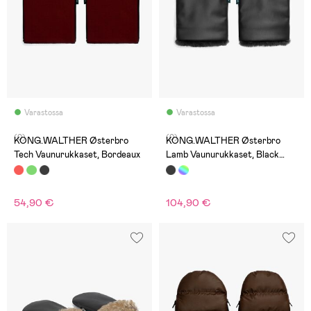
Varastossa
Varastossa
(0)
(0)
KONG.WALTHER Østerbro
KONG.WALTHER Østerbro
Tech Vaunurukkaset, Bordeaux
Lamb Vaunurukkaset, Black
Night
54,90 €
104,90 €