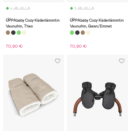
4 JÄLJELLÄ
3 JÄLJELLÄ
(6)
(6)
UPPAbaby Cozy Kädenlämmitin
UPPAbaby Cozy Kädenlämmitin
Vaunuihin, Theo
Vaunuihin, Gwen/Emmet
70,90 €
70,90 €