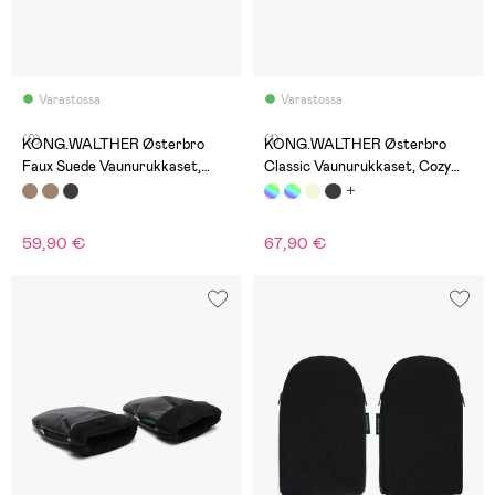
Varastossa
Varastossa
(0)
(1)
KONG.WALTHER Østerbro
KONG.WALTHER Østerbro
Faux Suede Vaunurukkaset,
Classic Vaunurukkaset, Cozy
Brown
Cow
59,90 €
67,90 €