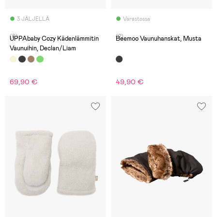
3 JÄLJELLÄ
Varastossa
(6)
(2)
UPPAbaby Cozy Kädenlämmitin
Beemoo Vaunuhanskat, Musta
Vaunuihin, Declan/Liam
69,90 €
49,90 €