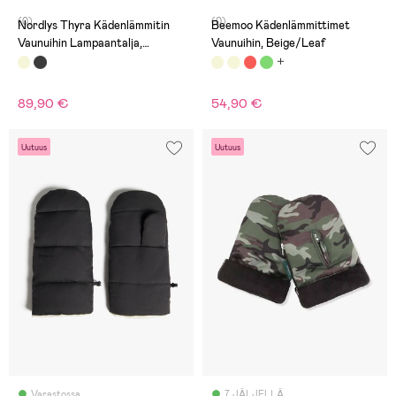
(0)
(0)
Nordlys Thyra Kädenlämmitin
Beemoo Kädenlämmittimet
Vaunuihin Lampaantalja,
Vaunuihin, Beige/Leaf
Walnut/Beige
89,90 €
54,90 €
Uutuus
Uutuus
Varastossa
7 JÄLJELLÄ