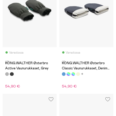
Varastossa
Varastossa
(0)
(1)
KONG.WALTHER Østerbro
KONG.WALTHER Østerbro
Active Vaunurukkaset, Grey
Classic Vaunurukkaset, Denim
Ocean
54,90 €
54,90 €