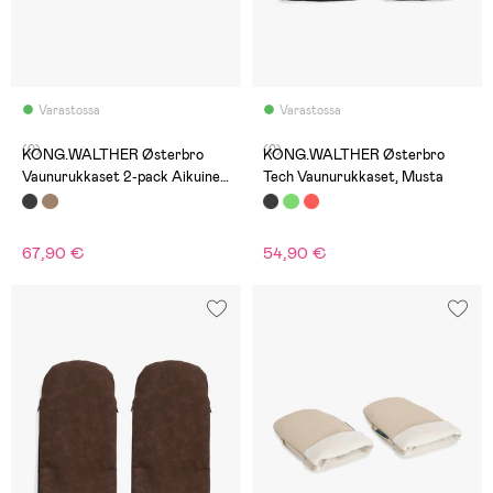
Varastossa
Varastossa
(0)
(0)
KONG.WALTHER Østerbro
KONG.WALTHER Østerbro
Vaunurukkaset 2-pack Aikuinen
Tech Vaunurukkaset, Musta
& Mini, Musta
67,90 €
54,90 €