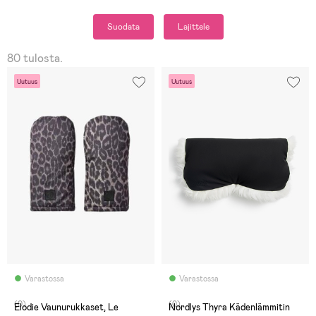
Suodata
Lajittele
80 tulosta.
Uutuus
Uutuus
Varastossa
Varastossa
(0)
(0)
Elodie Vaunurukkaset, Le
Nordlys Thyra Kädenlämmitin