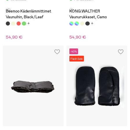
(0)
(1)
Beemoo Kädenlämmittimet
KONG.WALTHER
Vaunuihin, Black/Leaf
Vaunurukkaset, Camo
54,90 €
54,90 €
-40%
Flash Sale