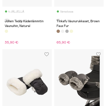
4 JÄLJELLÄ
Varastossa
(0)
(1)
Jollein Teddy Kädenlämmitin
Tinkafu Vaunurukkaset, Brown
Vaunuihin, Natural
Faux Fur
35,90 €
65,90 €