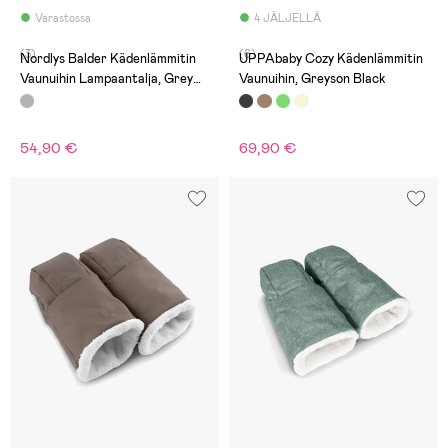
Varastossa
4 JÄLJELLÄ
(3)
(6)
Nordlys Balder Kädenlämmitin
UPPAbaby Cozy Kädenlämmitin
Vaunuihin Lampaantalja, Grey
Vaunuihin, Greyson Black
Mélange
54,90 €
69,90 €