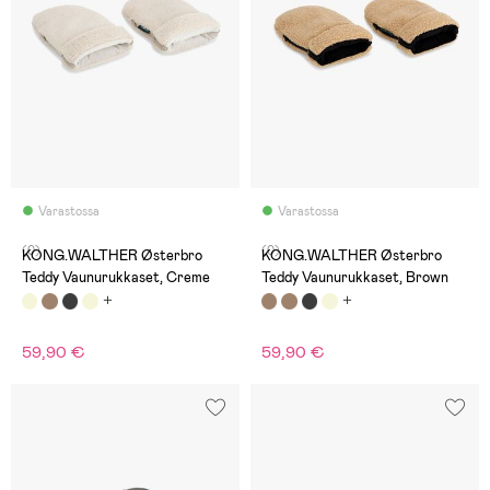
Varastossa
Varastossa
(0)
(0)
KONG.WALTHER Østerbro
KONG.WALTHER Østerbro
Teddy Vaunurukkaset, Creme
Teddy Vaunurukkaset, Brown
59,90 €
59,90 €