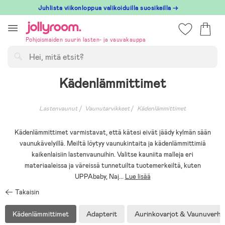
Hoppa
Juhlista viikonloppua valikoiduilla suosikeilla →
till
innehållet
Pohjoismaiden suurin lasten- ja vauvakauppa
Hae
Kädenlämmittimet
Lastenvaunut
Vaunutarvikkeet
Kädenlämmittimet
Kädenlämmittimet varmistavat, että kätesi eivät jäädy kylmän sään
vaunukävelyillä. Meiltä löytyy vaunukintaita ja kädenlämmittimiä
kaikenlaisiin lastenvaunuihin. Valitse kauniita malleja eri
materiaaleissa ja väreissä tunnetuilta tuotemerkeiltä, kuten
UPPAbaby, Naj
...
Lue lisää
Takaisin
Kädenlämmittimet
Adapterit
Aurinkovarjot & Vaunuverho