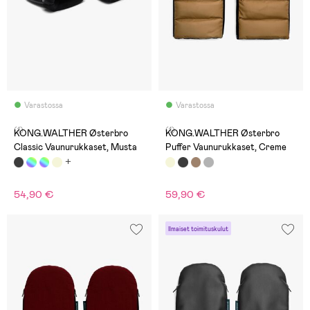
Varastossa
Varastossa
(1)
(1)
KONG.WALTHER Østerbro
KONG.WALTHER Østerbro
Classic Vaunurukkaset, Musta
Puffer Vaunurukkaset, Creme
54,90 €
59,90 €
Ilmaiset toimituskulut