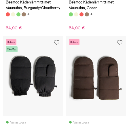
(0)
(0)
Beemoo Kädenlämmittimet
Beemoo Kädenlämmittimet
Vaunuihin, Burgundy/Cloudberry
Vaunuihin, Green
Corduroy/Leaf
54,90 €
54,90 €
Uutuus
Uutuus
Öko-Tex
Varastossa
Varastossa