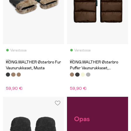
Varastossa
Varastossa
(0)
(1)
KONG.WALTHER Østerbro Fur
KONG.WALTHER Østerbro
Vaunurukkaset, Musta
Puffer Vaunurukkaset,
Chocolate Brown
59,90 €
59,90 €