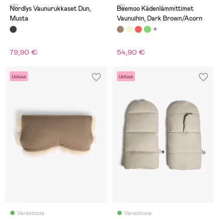
(0)
(0)
Nordlys Vaunurukkaset Dun,
Beemoo Kädenlämmittimet
Musta
Vaunuihin, Dark Brown/Acorn
79,90 €
54,90 €
Uutuus
Uutuus
Varastossa
Varastossa