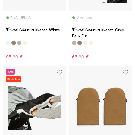
7 JÄLJELLÄ
Varastossa
(1)
(1)
Tinkafu Vaunurukkaset, White
Tinkafu Vaunurukkaset, Grey
Faux Fur
93,90 €
65,90 €
-38%
Flash Sale