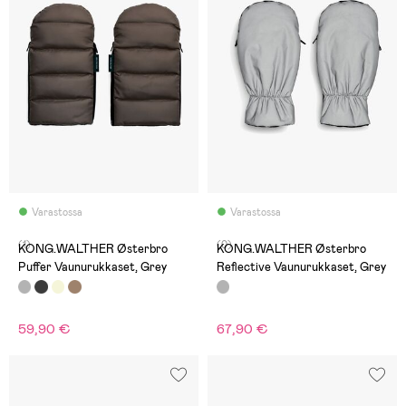
Varastossa
Varastossa
(1)
(0)
KONG.WALTHER Østerbro
KONG.WALTHER Østerbro
Puffer Vaunurukkaset, Grey
Reflective Vaunurukkaset, Grey
59,90 €
67,90 €