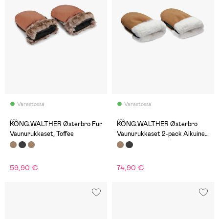
Varastossa
Varastossa
(0)
(0)
KONG.WALTHER Østerbro Fur
KONG.WALTHER Østerbro
Vaunurukkaset, Toffee
Vaunurukkaset 2-pack Aikuinen
& Mini, Brown
59,90 €
74,90 €