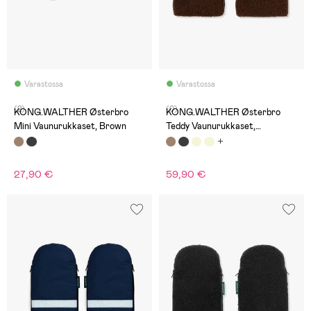
Varastossa
Varastossa
(2)
(0)
KONG.WALTHER Østerbro
KONG.WALTHER Østerbro
Mini Vaunurukkaset, Brown
Teddy Vaunurukkaset,
Chocolate Brown
27,90 €
59,90 €