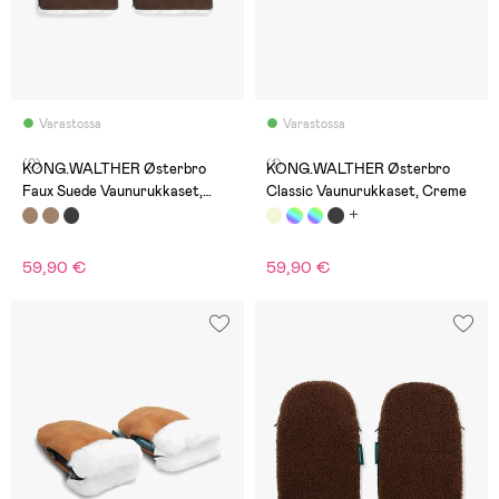
Varastossa
Varastossa
(0)
(1)
KONG.WALTHER Østerbro
KONG.WALTHER Østerbro
Faux Suede Vaunurukkaset,
Classic Vaunurukkaset, Creme
Chocolate Brown
59,90 €
59,90 €