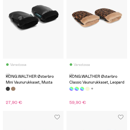
Varastossa
Varastossa
(2)
(1)
KONG.WALTHER Østerbro
KONG.WALTHER Østerbro
Mini Vaunurukkaset, Musta
Classic Vaunurukkaset, Leopard
27,90 €
59,90 €