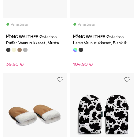
Varastossa
Varastossa
(1)
(0)
KONG.WALTHER Østerbro
KONG.WALTHER Østerbro
Puffer Vaunurukkaset, Musta
Lamb Vaunurukkaset, Black &
White
39,90 €
104,90 €