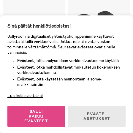
Sinä päätät henkilötiedoistasi
Jollyroom ja digitaaliset yhteistyökumppanimme käyttävät
evästeitä tällä verkkosivulla. Jotkut näistä ovat sivuston
toiminnalle välttämättömiä. Seuraavat evästeet ovat sinulle
valinnaisia:
Evästeet, joilla analysoidaan verkkosivustomme käyttöä.
Evästeet, jotka mahdollistavat mukautetun kokemuksen
verkkosivustollamme.
Varastossa
Varastossa
Evästeet, joita käytetään mainontaan ja some-
Asiakaspalvelu
(1)
(0)
markkinointiin.
KONG.WALTHER Østerbro
KONG.WALTHER Østerbro
Classic Vaunurukkaset, Grey
Active Vaunurukkaset, Musta
Lue lisää evästeistä
Morning
54,90 €
54,90 €
SALLI
EVÄSTE-
KAIKKI
ASETUKSET
EVÄSTEET