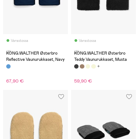
Varastossa
Varastossa
(0)
(0)
KONG.WALTHER Østerbro
KONG.WALTHER Østerbro
Reflective Vaunurukkaset, Navy
Teddy Vaunurukkaset, Musta
67,90 €
59,90 €