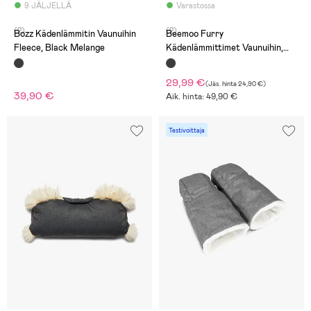
9 JÄLJELLÄ
Varastossa
(2)
(2)
Bozz Kädenlämmitin Vaunuihin
Beemoo Furry
Fleece, Black Melange
Kädenlämmittimet Vaunuihin,
Musta
29,99 €
(
Jäs. hinta
24,90 €
)
39,90 €
Aik. hinta: 49,90 €
Testivoittaja