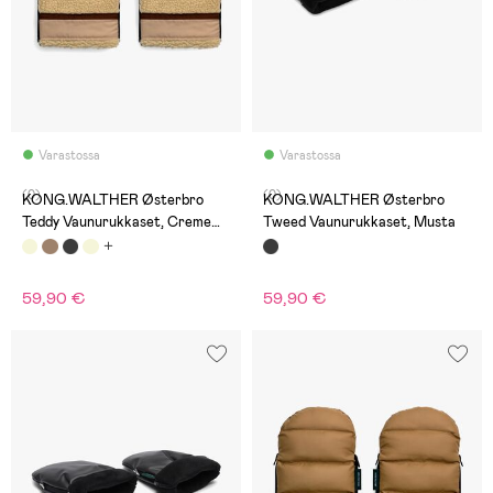
Varastossa
Varastossa
(0)
(0)
KONG.WALTHER Østerbro
KONG.WALTHER Østerbro
Teddy Vaunurukkaset, Creme
Tweed Vaunurukkaset, Musta
Blocking
59,90 €
59,90 €