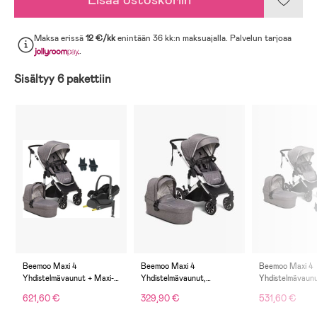
Maksa erissä
12 €/kk
enintään 36 kk:n maksuajalla. Palvelun tarjoaa
.
Sisältyy 6 pakettiin
Beemoo Maxi 4
Beemoo Maxi 4
Beemoo Maxi 4
Yhdistelmävaunut + Maxi-
Yhdistelmävaunut,
Yhdistelmävaunu
Cosi CabrioFix i-Size &
Grey/Silver
Beemoo Route i
621,60 €
329,90 €
531,60 €
Telakka, Grey/Silver
Turvakaukalo, 
Silver/Mineral 