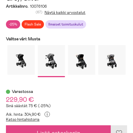
Artikkelinro.
10076106
(67)
Näytä kaikki arvostelut
-25%
Flash Sale
Ilmaiset toimituskulut
Valitse väri:
Musta
Varastossa
229,90 €
Sinä säästät 75 € (-25%)
i
Aik. hinta: 304,90 €
Katso hintahistoria
Lisää ostoskoriin