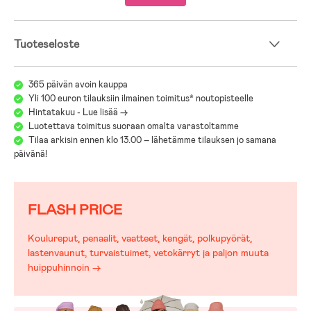
Huom! Renkaiden täyttämiseen suositellaan autoventtiilillä
varustettua käsipumppua.
Me täällä Jollyroomilla tiedämme, että juuri sinulle ja lapsellesi sopivien
Tuoteseloste
lastenvaunujen ja -rattaiden valitseminen saattaa olla työlästä
erilaisten mallien, merkkien ja toimintojen viidakossa.
Helpottaaksemme tärkeää valintaasi olemme koonneet
365 päivän avoin kauppa
lastenvaunuoppaan avuksesi:
Yli 100 euron tilauksiin ilmainen toimitus* noutopisteelle
Jollyroomin Lastenvaunuopas
Hintatakuu - Lue lisää ->
Luotettava toimitus suoraan omalta varastoltamme
Tilaa arkisin ennen klo 13.00 – lähetämme tilauksen jo samana
päivänä!
FLASH PRICE
Koulureput, penaalit, vaatteet, kengät, polkupyörät,
lastenvaunut, turvaistuimet, vetokärryt ja paljon muuta
huippuhinnoin →