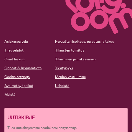
Asiakaspalvelu
Peruuttamisoikeus, palautus ja takuu
Tilausehdot
Tilausten toimitus
Omat laskuni
Tilaaminen ja maksaminen
Oppaat & Inspiraatiota
Yksityisyys
Cookie settings
Meidän vastuumme
Avoimet työpaikat
Lehdistö
Meistä
UUTISKIRJE
Tilaa uutiskirjeemme saadaksesi erityisetuja!