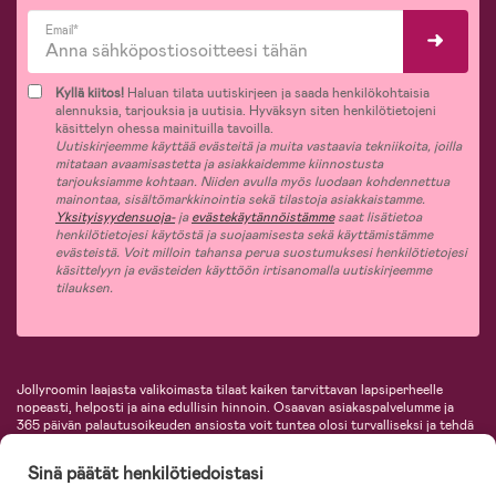
Email*
Kyllä kiitos!
Haluan tilata uutiskirjeen ja saada henkilökohtaisia
alennuksia, tarjouksia ja uutisia. Hyväksyn siten henkilötietojeni
käsittelyn ohessa mainituilla tavoilla.
Uutiskirjeemme käyttää evästeitä ja muita vastaavia tekniikoita, joilla
mitataan avaamisastetta ja asiakkaidemme kiinnostusta
tarjouksiamme kohtaan. Niiden avulla myös luodaan kohdennettua
mainontaa, sisältömarkkinointia sekä tilastoja asiakkaistamme.
Yksityisyydensuoja-
ja
evästekäytännöistämme
saat lisätietoa
henkilötietojesi käytöstä ja suojaamisesta sekä käyttämistämme
evästeistä. Voit milloin tahansa perua suostumuksesi henkilötietojesi
käsittelyyn ja evästeiden käyttöön irtisanomalla uutiskirjeemme
tilauksen.
Jollyroomin laajasta valikoimasta tilaat kaiken tarvittavan lapsiperheelle
nopeasti, helposti ja aina edullisin hinnoin. Osaavan asiakaspalvelumme ja
365 päivän palautusoikeuden ansiosta voit tuntea olosi turvalliseksi ja tehdä
ostoksia hyvillä mielin. Jollyroomilta saat lastenvaunut, turvaistuimet,
vaatteet vauvoille ja lapsille, inspiroivia sisustustuotteita lastenhuoneeseen,
Sinä päätät henkilötiedoistasi
lastentarvikkeita sekä paljon muuta. Meiltä löydät lukuisia tunnettuja