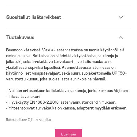
Suositellut lisätarvikkeet
Tuotekuvaus
Beemoon kätevissä Maxi 4 -lastenrattaissa on monia käytännöllisiä
ominaisuuksia. Rattaissa on säädettävä työntöaisa, selkänoja ja
jalkatuki, sekä irrotettava turvakaari – voit siis muokata ne
yksilöllisesti sopiviksi lapsellesi. Käännettävässä istuimessa on
käytännölliset viisipistevaljaat, sekä suuri, suojakertoimella UPF50+
varustettu kuomu, joka suojaa lasta aurinkoisina päivinä.
- Neljään eri asentoon kallistettava selkänoja, jonka korkeus 45,5 cm
- Tilava tavarakori
- Hyväksytty EN 1888-2:2018 lastenvaunustandardin mukaan.
- Yhteensopivat turvakaukalon kanssa, adapterit myydään erikseen.
Ikäsuositus: 0,5–4 vuotta.
Maksimikuormitus: 22 kg + 3 kg tavarakorissa.
Lue lisää