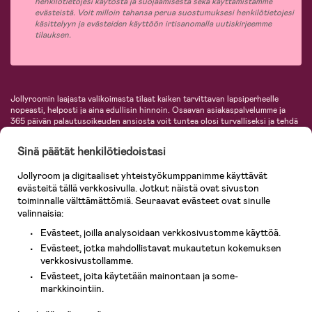
henkilötietojesi käytöstä ja suojaamisesta sekä käyttämistämme
evästeistä. Voit milloin tahansa perua suostumuksesi henkilötietojesi
käsittelyyn ja evästeiden käyttöön irtisanomalla uutiskirjeemme
tilauksen.
Jollyroomin laajasta valikoimasta tilaat kaiken tarvittavan lapsiperheelle
nopeasti, helposti ja aina edullisin hinnoin. Osaavan asiakaspalvelumme ja
365 päivän palautusoikeuden ansiosta voit tuntea olosi turvalliseksi ja tehdä
ostoksia hyvillä mielin. Jollyroomilta saat lastenvaunut, turvaistuimet,
vaatteet vauvoille ja lapsille, inspiroivia sisustustuotteita lastenhuoneeseen,
Sinä päätät henkilötiedoistasi
lastentarvikkeita sekä paljon muuta. Meiltä löydät lukuisia tunnettuja
tuotemerkkejä, kuten Britax, Maxi-Cosi, Baby Jogger, BabyBjörn, Didriksons,
Jollyroom ja digitaaliset yhteistyökumppanimme käyttävät
KidKraft, Ergobaby, Philips Avent, Neonate, Cybex, LEGO ja monia muita!
evästeitä tällä verkkosivulla. Jotkut näistä ovat sivuston
Tervetuloa shoppailemaan Pohjoismaiden suurimpaan lastentarvikkeiden
verkkokauppaan!
toiminnalle välttämättömiä. Seuraavat evästeet ovat sinulle
valinnaisia:
Evästeet, joilla analysoidaan verkkosivustomme käyttöä.
Evästeet, jotka mahdollistavat mukautetun kokemuksen
verkkosivustollamme.
Evästeet, joita käytetään mainontaan ja some-
Asiakaspalvelu
markkinointiin.