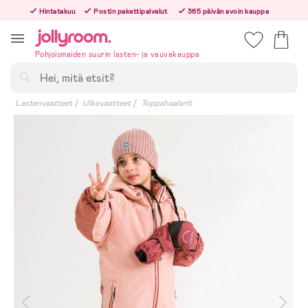
Hoppa
Hintatakuu
Postin pakettipalvelut
365 päivän avoin kauppa
till
Tilaa arkisin ennen klo 13.00 – lähetämme tilauksen jo samana päivänä!
innehållet
Pohjoismaiden suurin lasten- ja vauvakauppa
Hae
Lastenvaatteet
Ulkovaatteet
Toppahaalarit