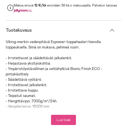
Maksa erissä
12 €/kk
enintään 36 kk:n maksuajalla. Palvelun tarjoaa
.
Tuotekuvaus
Viking-merkin vedenpitävä Expower-toppahaalari hienolla
toppauksella. Siinä on mukava, pehmeä vuori.
- Irrotettavat ja säädettävät jalkalenkit.
- Heijastavia yksityiskohtia.
- Ympäristöystävällinen ja vettähylkivä Bionic Finish ECO -
pintakäsittely.
- Säädettävä vyötärö.
- Irrotettavat jalkalenkit.
- Irrotettava huppu.
- Teipatut saumat.
- Hengittävyys: 7000g/m²/24h.
- Vesipilariarvo: 15000 mm.
- Polyamidi.
Lue lisää