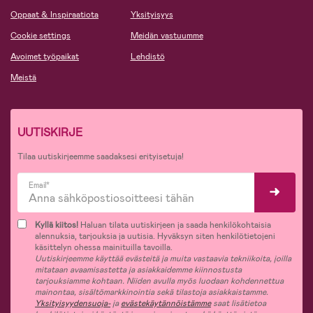
Oppaat & Inspiraatiota
Yksityisyys
Cookie settings
Meidän vastuumme
Avoimet työpaikat
Lehdistö
Meistä
UUTISKIRJE
Tilaa uutiskirjeemme saadaksesi erityisetuja!
Email*
Kyllä kiitos!
Haluan tilata uutiskirjeen ja saada henkilökohtaisia
alennuksia, tarjouksia ja uutisia. Hyväksyn siten henkilötietojeni
käsittelyn ohessa mainituilla tavoilla.
Uutiskirjeemme käyttää evästeitä ja muita vastaavia tekniikoita, joilla
mitataan avaamisastetta ja asiakkaidemme kiinnostusta
tarjouksiamme kohtaan. Niiden avulla myös luodaan kohdennettua
mainontaa, sisältömarkkinointia sekä tilastoja asiakkaistamme.
Yksityisyydensuoja-
ja
evästekäytännöistämme
saat lisätietoa