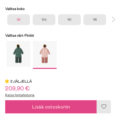
Valitse koko
92
104
110
116
Valitse väri:
Pinkki
2 JÄLJELLÄ
209,90 €
Katso hintahistoria
Lisää ostoskoriin