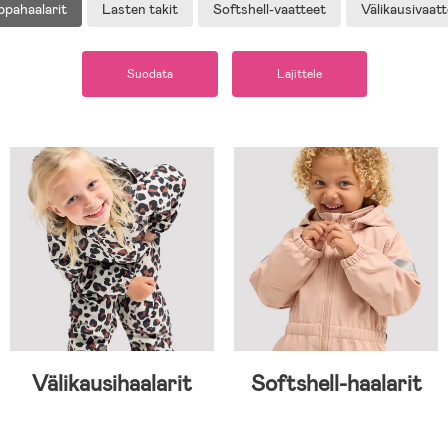
ppahaalarit
Lasten takit
Softshell-vaatteet
Välikausivaatt
Suodata
Lajittele
Välikausihaalarit
Softshell-haalarit