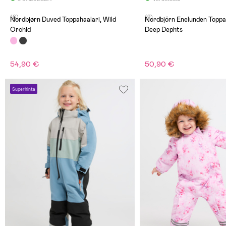
(6)
(2)
Nordbjørn Duved Toppahaalari, Wild
Nordbjörn Enelunden Toppah
Orchid
Deep Dephts
54,90 €
50,90 €
Superhinta