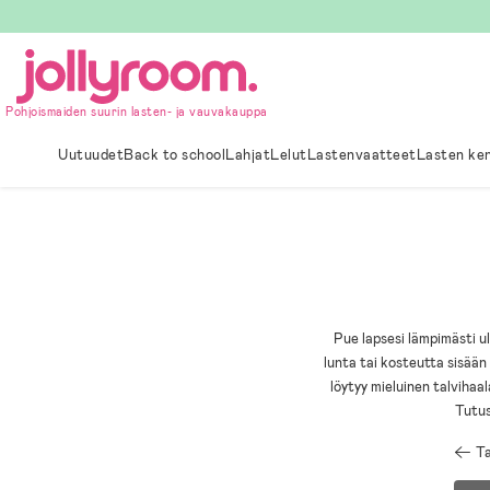
Hoppa
till
innehållet
Pohjoismaiden suurin lasten- ja vauvakauppa
Uutuudet
Back to school
Lahjat
Lelut
Lastenvaatteet
Lasten ke
Pue lapsesi lämpimästi ul
lunta tai kosteutta sisään 
löytyy mieluinen talvihaa
Tutus
Ta