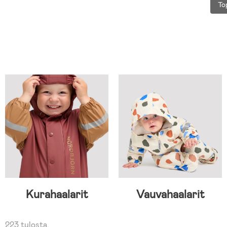
To
Kurahaalarit
Vauvahaalarit
223 tulosta.