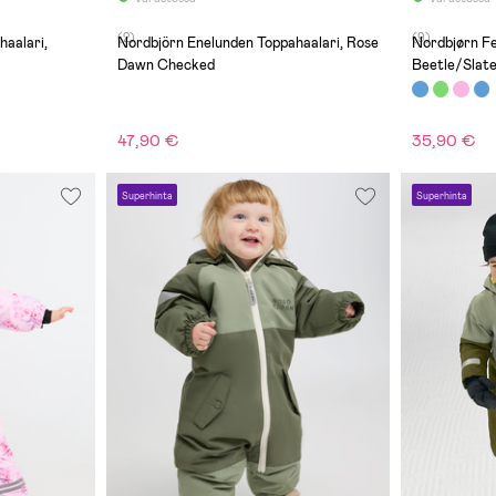
(2)
(9)
aalari,
Nordbjörn Enelunden Toppahaalari, Rose
Nordbjørn Fe
Dawn Checked
Beetle/Slat
47,90 €
35,90 €
Superhinta
Superhinta