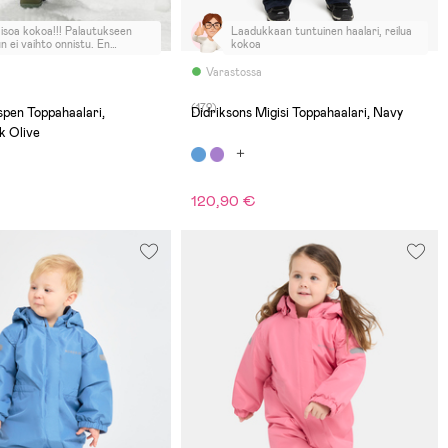
 isoa kokoa!!! Palautukseen
Laadukkaan tuntuinen haalari, reilua
n ei vaihto onnistu. En
kokoa
ele!
Varastossa
(172)
pen Toppahaalari,
Didriksons Migisi Toppahaalari, Navy
 Olive
120,90 €