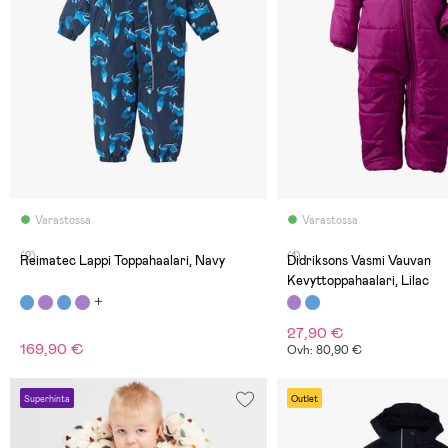
Varastossa
Varastossa
(2)
(1)
Reimatec Lappi Toppahaalari, Navy
Didriksons Vasmi Vauvan
Kevyttoppahaalari, Lilac
27,90 €
169,90 €
Ovh: 80,90 €
Superhinta
Outlet