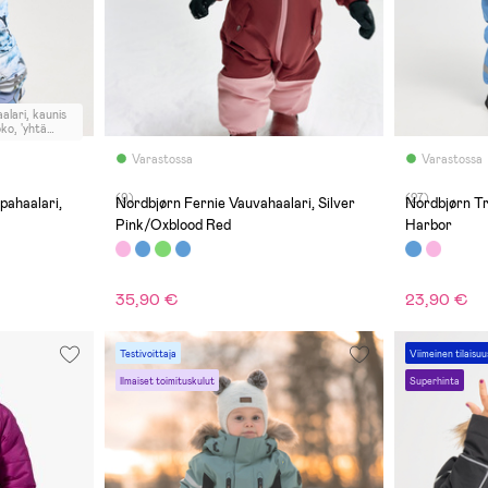
alari, kaunis
 92cm mitat; -
ra-
Varastossa
Varastossa
alo-hihansuu
n.37cm
(9)
(27)
 nilkkoihin
pahaalari,
Nordbjørn Fernie Vauvahaalari, Silver
Nordbjørn Tr
 vuorikangas.
Pink/Oxblood Red
Harbor
appi kiristys.
sta irti.
35,90 €
23,90 €
Testivoittaja
Viimeinen tilaisuu
Ilmaiset toimituskulut
Superhinta