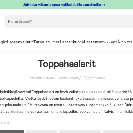
Juhlista viikonloppua valikoiduilla suosikeilla →
Hae
ngät
Lastenvaunut
Turvaistuimet
Lastenhuone
Lastentarvikkeet
Äitiysta
Toppahaalarit
Lastenvaatteet
Ulkovaatteet
Toppahaalarit
koleikkejä varten! Toppahaalari on hyvä valinta talvipakkasiin, sillä se eristä
selkäpuolelta. Meiltä löydät lasten haalarit lukuisissa eri malleissa, väreissä j
lari joka makuun. Valittavana on useita luotettavia tuotemerkkejä, kuten Didr
tu valikoimaan ja valitse juuri omalle lapsellesi sopiva haalari talvisiin lumileikk
kaisin