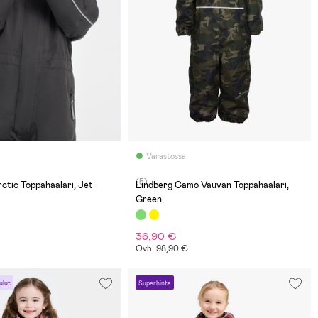
Varastossa
(5)
ctic Toppahaalari, Jet
Lindberg Camo Vauvan Toppahaalari,
Green
36,90 €
Ovh: 98,90 €
ulut
Superhinta