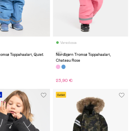
Varastossa
(27)
omsø Toppahaalari, Quiet
Nordbjørn Tromsø Toppahaalari,
Chateau Rose
23,90 €
s
Outlet