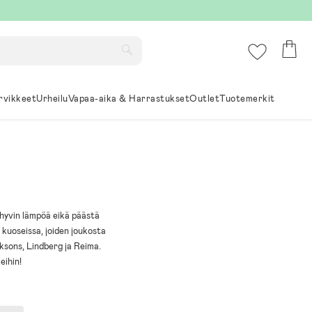
rvikkeet
Urheilu
Vapaa-aika & Harrastukset
Outlet
Tuotemerkit
ä hyvin lämpöä eikä päästä
a kuoseissa, joiden joukosta
iksons, Lindberg ja Reima.
eihin!