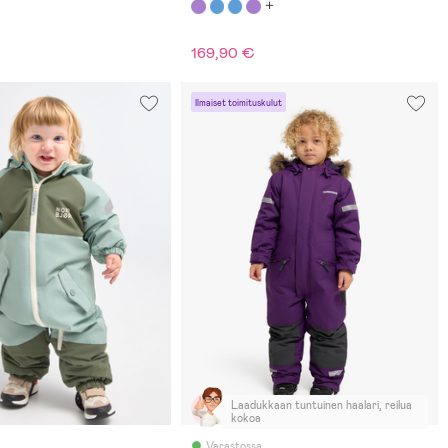
169,90 €
Ilmaiset toimituskulut
Laadukkaan tuntuinen haalari, reilua
kokoa
Varastossa