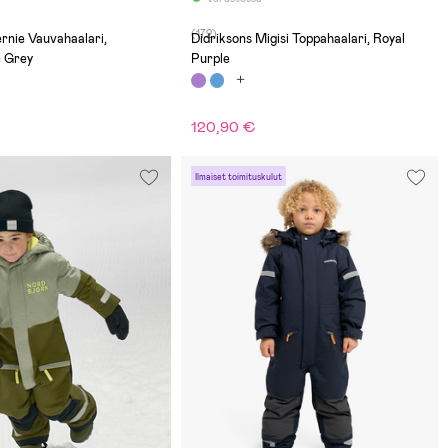
(172)
rnie Vauvahaalari,
Didriksons Migisi Toppahaalari, Royal
e Grey
Purple
120,90 €
Ilmaiset toimituskulut