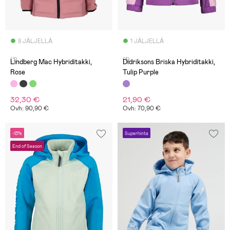
8 JÄLJELLÄ
1 JÄLJELLÄ
(1)
(1)
Lindberg Mac Hybriditakki,
Didriksons Briska Hybriditakki,
Rose
Tulip Purple
32,30 €
21,90 €
Ovh: 90,90 €
Ovh: 70,90 €
-13%
Superhinta
End of Season