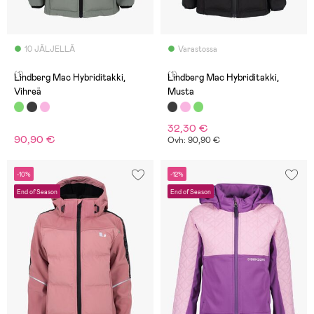
10 JÄLJELLÄ
Varastossa
(1)
(1)
Lindberg Mac Hybriditakki,
Lindberg Mac Hybriditakki,
Vihreä
Musta
32,30 €
90,90 €
Ovh: 90,90 €
-10%
-12%
End of Season
End of Season