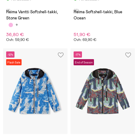
(1)
(0)
Reima Vantti Softshell-takki,
Reima Softshell-takki, Blue
Stone Green
Ocean
36,80 €
51,90 €
Ovh: 59,90 €
Ovh: 69,90 €
-12%
-17%
Flash Sale
End of Season