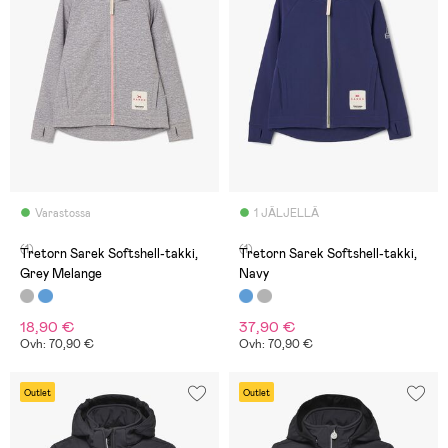
Varastossa
1 JÄLJELLÄ
(1)
(1)
Tretorn Sarek Softshell-takki,
Tretorn Sarek Softshell-takki,
Grey Melange
Navy
18,90 €
37,90 €
Ovh: 70,90 €
Ovh: 70,90 €
Outlet
Outlet