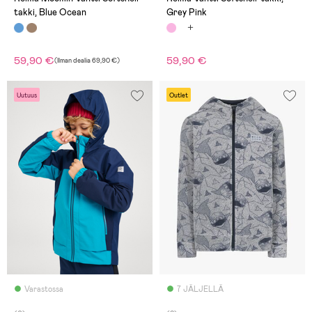
takki, Blue Ocean
Grey Pink
59,90 €
59,90 €
(
Ilman dealia
69,90 €
)
Uutuus
Outlet
Varastossa
7 JÄLJELLÄ