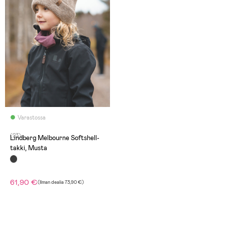
Varastossa
(23)
Lindberg Melbourne Softshell-
takki, Musta
61,90 €
(
Ilman dealia
73,90 €
)