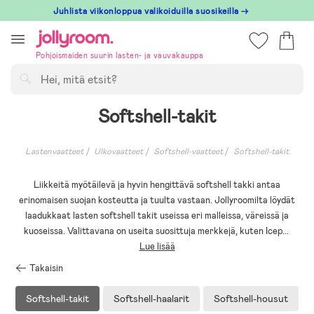
Hoppa
Juhlista viikonloppua valikoiduilla suosikeilla →
till
innehållet
Pohjoismaiden suurin lasten- ja vauvakauppa
Hae
Softshell-takit
Lastenvaatteet
Ulkovaatteet
Softshell-vaatteet
Softshell-takit
Liikkeitä myötäilevä ja hyvin hengittävä softshell takki antaa
erinomaisen suojan kosteutta ja tuulta vastaan. Jollyroomilta löydät
laadukkaat lasten softshell takit useissa eri malleissa, väreissä ja
kuoseissa. Valittavana on useita suosittuja merkkejä, kuten Icep
...
Lue lisää
Takaisin
Softshell-takit
Softshell-haalarit
Softshell-housut