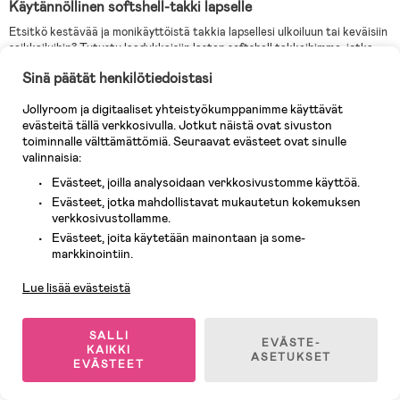
Käytännöllinen softshell-takki lapselle
Etsitkö kestävää ja monikäyttöistä takkia lapsellesi ulkoiluun tai keväisiin
seikkailuihin? Tutustu laadukkaisiin lasten softshell takkeihimme, jotka
tarjoavat suojaa ja mukavuutta aktiiviseen elämäntyyliin.
Sinä päätät henkilötiedoistasi
Lasten softshell takki on loistava valinta niin poikien kuin tyttöjen
ulkoiluvaatteeksi. Kevyestä ja joustavasta softshell-materiaalista
Jollyroom ja digitaaliset yhteistyökumppanimme käyttävät
valmistettu kevättakki antaa lapsellesi liikkumavapautta ja suojaa
evästeitä tällä verkkosivulla. Jotkut näistä ovat sivuston
tuulelta sekä pieniltä sateilta. Olipa lapsesi sitten innokas retkeilijä,
toiminnalle välttämättömiä. Seuraavat evästeet ovat sinulle
pyöräilijä tai ulkona leikkijä, softshell takki on käytännöllinen valinta
valinnaisia:
erilaisiin aktiviteetteihin.
Evästeet, joilla analysoidaan verkkosivustomme käyttöä.
Evästeet, jotka mahdollistavat mukautetun kokemuksen
verkkosivustollamme.
Mitä on softshell-materiaali?
Evästeet, joita käytetään mainontaan ja some-
Asiakaspalvelu
Softshell on tekninen ja monipuolinen materiaali, jota käytetään
markkinointiin.
ulkoiluvaatteissa, kuten takeissa ja housuissa. Softshell-materiaali on
yleensä valmistettu polyesterin, elastaanin ja muiden synteettisten
Lue lisää evästeistä
kuitujen sekoituksesta. Tämä yhdistelmä tekee softshell-materiaalista
joustavan, hengittävän ja kevyen.
SALLI
Softshell-materiaali on suunniteltu tarjoamaan hyvän suoja tuulta
EVÄSTE-
KAIKKI
vastaan samalla kun se hengittää hyvin, jolloin se sopii erinomaisesti
ASETUKSET
EVÄSTEET
aktiiviseen ulkoiluun ja liikkumiseen. Materiaali on usein kaksikerroksinen,
jossa uloimman kerroksen tehtävänä on suojata tuulelta ja kevyiltä