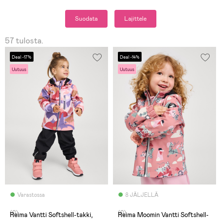
Suodata
Lajittele
57 tulosta.
Deal -17%
Deal -14%
Uutuus
Uutuus
Varastossa
8 JÄLJELLÄ
(0)
(0)
Reima Vantti Softshell-takki,
Reima Moomin Vantti Softshell-