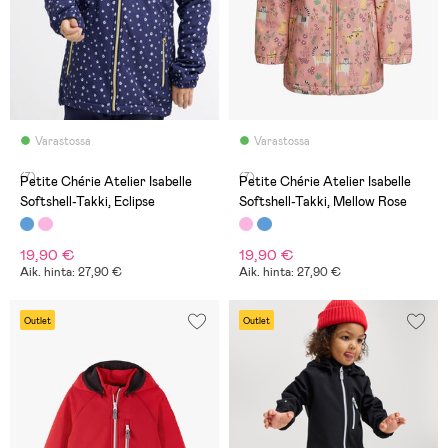
Varastossa
Varastossa
(7)
(7)
Petite Chérie Atelier Isabelle
Petite Chérie Atelier Isabelle
Softshell-Takki, Eclipse
Softshell-Takki, Mellow Rose
19,90 €
19,90 €
Aik. hinta: 27,90 €
Aik. hinta: 27,90 €
Outlet
Outlet