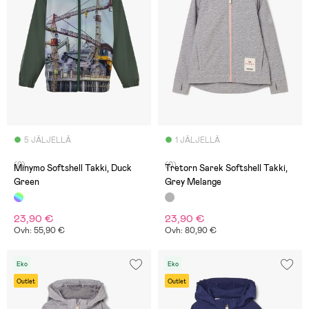
5 JÄLJELLÄ
1 JÄLJELLÄ
(0)
(0)
Minymo Softshell Takki, Duck
Tretorn Sarek Softshell Takki,
Green
Grey Melange
23,90 €
23,90 €
Ovh: 55,90 €
Ovh: 80,90 €
Eko
Eko
Outlet
Outlet