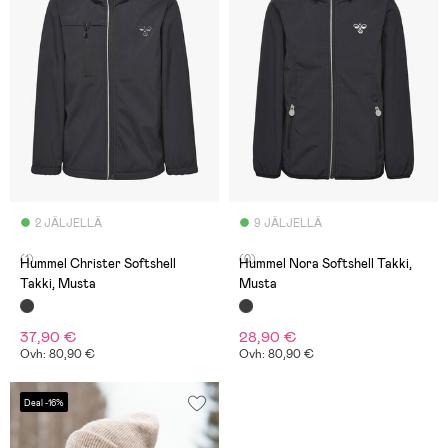
2 JÄLJELLÄ
9 JÄLJELLÄ
(1)
(0)
Hummel Christer Softshell
Hummel Nora Softshell Takki,
Takki, Musta
Musta
37,90 €
28,90 €
Ovh: 80,90 €
Ovh: 80,90 €
Deal -16%