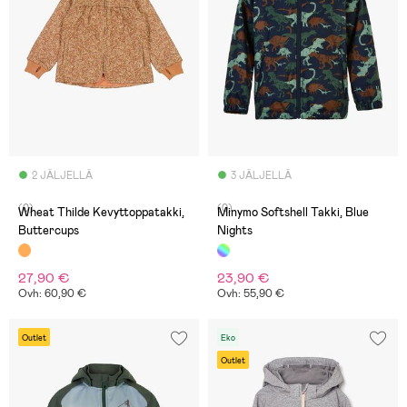
2 JÄLJELLÄ
3 JÄLJELLÄ
(0)
(0)
Wheat Thilde Kevyttoppatakki,
Minymo Softshell Takki, Blue
Buttercups
Nights
27,90 €
23,90 €
Ovh: 60,90 €
Ovh: 55,90 €
Outlet
Eko
Outlet