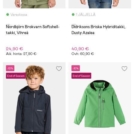
Varastossa
1 JÄLJELLÄ
(1)
(0)
Nordbjörn Brokvarn Softshell-
Didriksons Briska Hybriditakki,
takki, Vihreä
Dusty Azalea
24,90 €
40,90 €
Aik. hinta: 27,90 €
Ovh: 60,90 €
-10%
-10%
End of Season
End of Season