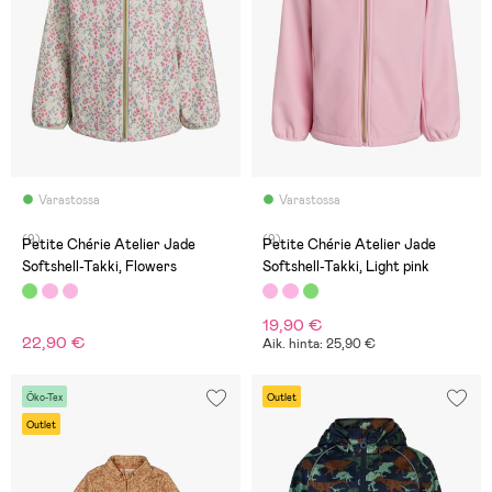
Varastossa
Varastossa
(9)
(9)
Petite Chérie Atelier Jade
Petite Chérie Atelier Jade
Softshell-Takki, Flowers
Softshell-Takki, Light pink
19,90 €
22,90 €
Aik. hinta: 25,90 €
Öko-Tex
Outlet
Outlet