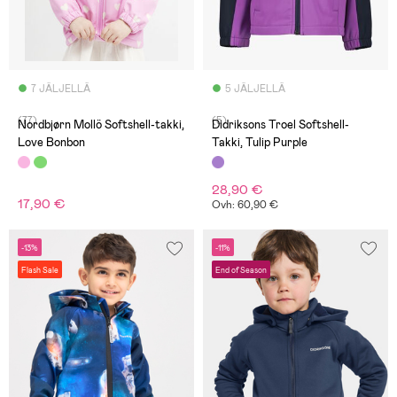
7 JÄLJELLÄ
5 JÄLJELLÄ
(77)
(5)
Nordbjørn Mollö Softshell-takki,
Didriksons Troel Softshell-
Love Bonbon
Takki, Tulip Purple
28,90 €
17,90 €
Ovh: 60,90 €
-13%
-11%
Flash Sale
End of Season