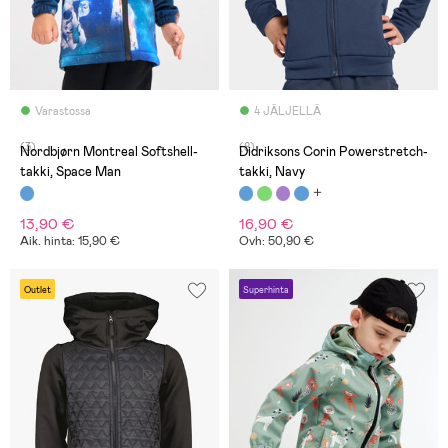
Varastossa
4 JÄLJELLÄ
(3)
(8)
Nordbjørn Montreal Softshell-
Didriksons Corin Powerstretch-
takki, Space Man
takki, Navy
13,90 €
16,90 €
Aik. hinta: 15,90 €
Ovh: 50,90 €
Outlet
Superhinta