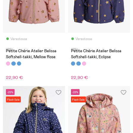
Varastossa
Varastossa
(29)
(29)
Petite Chérie Atelier Belissa
Petite Chérie Atelier Belissa
Softshell-takki, Mellow Rose
Softshell-takki, Eclipse
22,90 €
22,90 €
-29%
-29%
Flash Sale
Flash Sale