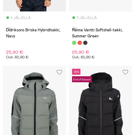
4 JÄLJELLÄ
3 JÄLJELLÄ
(0)
(9)
Didriksons Briska Hybriditakki,
Reima Vantti Softshell-takki,
Navy
Summer Green
25,90 €
25,90 €
Ovh: 60,90 €
Ovh: 60,90 €
-10%
End of Season