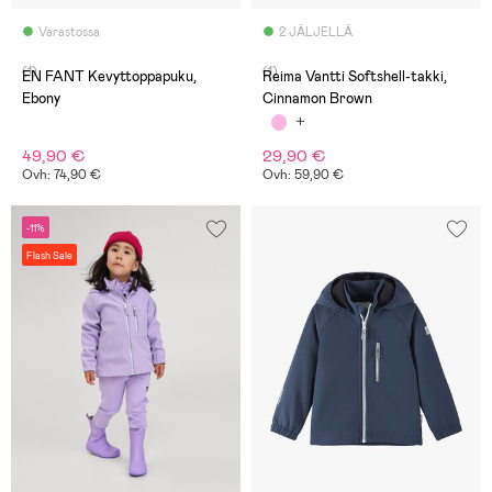
Varastossa
2 JÄLJELLÄ
(1)
(1)
EN FANT Kevyttoppapuku,
Reima Vantti Softshell-takki,
Ebony
Cinnamon Brown
49,90 €
29,90 €
Ovh: 74,90 €
Ovh: 59,90 €
-11%
Flash Sale