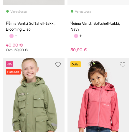
Varastossa
Varastossa
(1)
(1)
Reima Vantti Softshell-takki,
Reima Vantti Softshell-takki,
Blooming Lilac
Navy
40,90 €
59,90 €
Ovh: 59,90 €
-11%
Outlet
Flash Sale