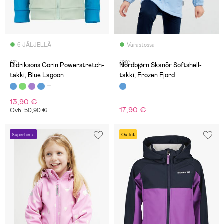
6 JÄLJELLÄ
Varastossa
(8)
(29)
Didriksons Corin Powerstretch-
Nordbjørn Skanör Softshell-
takki, Blue Lagoon
takki, Frozen Fjord
13,90 €
17,90 €
Ovh: 50,90 €
Superhinta
Outlet