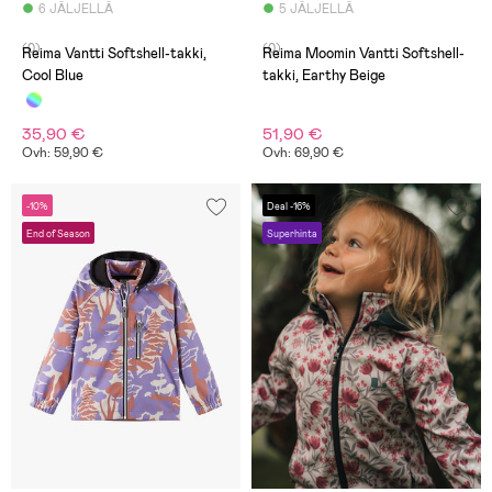
6 JÄLJELLÄ
5 JÄLJELLÄ
(0)
(0)
Reima Vantti Softshell-takki,
Reima Moomin Vantti Softshell-
Cool Blue
takki, Earthy Beige
35,90 €
51,90 €
Ovh: 59,90 €
Ovh: 69,90 €
-10%
Deal -16%
End of Season
Superhinta