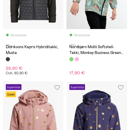
Varastossa
Varastossa
(1)
(77)
Didriksons Kapris Hybriditakki,
Nordbjørn Mollö Softshell-
Musta
Takki, Monkey Business Green
Bay
28,90 €
17,90 €
Ovh: 80,90 €
Superhinta
Superhinta
Outlet