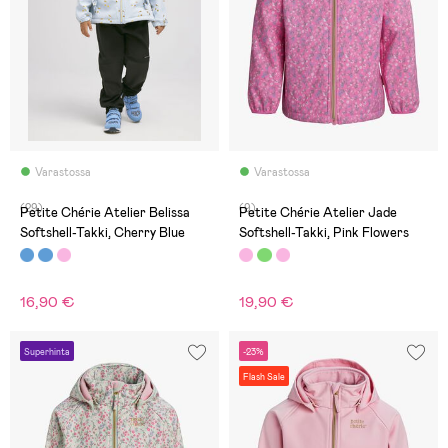
Varastossa
Varastossa
(29)
(9)
Petite Chérie Atelier Belissa
Petite Chérie Atelier Jade
Softshell-Takki, Cherry Blue
Softshell-Takki, Pink Flowers
16,90 €
19,90 €
Superhinta
-23%
Flash Sale