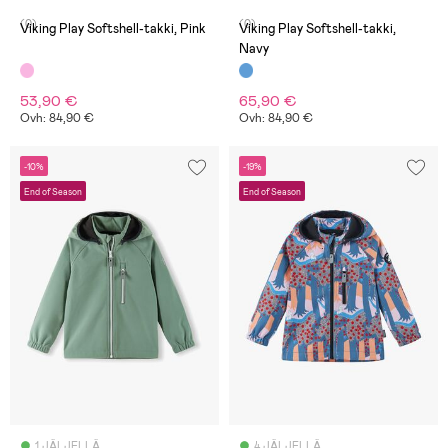
(0)
(0)
Viking Play Softshell-takki, Pink
Viking Play Softshell-takki,
Navy
53,90 €
65,90 €
Ovh: 84,90 €
Ovh: 84,90 €
-10%
-19%
End of Season
End of Season
1 JÄLJELLÄ
4 JÄLJELLÄ