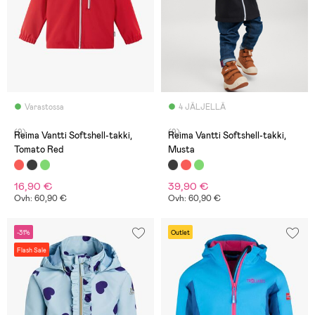
Varastossa
4 JÄLJELLÄ
(9)
(9)
Reima Vantti Softshell-takki,
Reima Vantti Softshell-takki,
Tomato Red
Musta
16,90 €
39,90 €
Ovh: 60,90 €
Ovh: 60,90 €
-31%
Outlet
Flash Sale