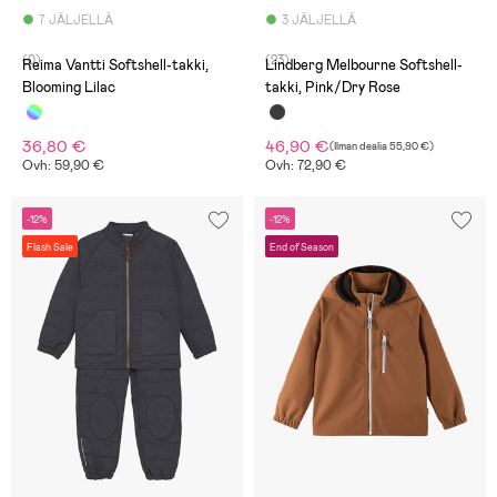
7 JÄLJELLÄ
3 JÄLJELLÄ
(0)
(23)
Reima Vantti Softshell-takki,
Lindberg Melbourne Softshell-
Blooming Lilac
takki, Pink/Dry Rose
36,80 €
46,90 €
(
Ilman dealia
55,90 €
)
Ovh: 59,90 €
Ovh: 72,90 €
-12%
-12%
Flash Sale
End of Season