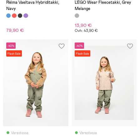
(0)
(2)
Reima Vaeltava Hybriditakki,
LEGO Wear Fleecetakki, Grey
Navy
Melange
13,90 €
79,90 €
Ovh: 43,90 €
-40%
-40%
Flash Sale
Flash Sale
Varastossa
Varastossa