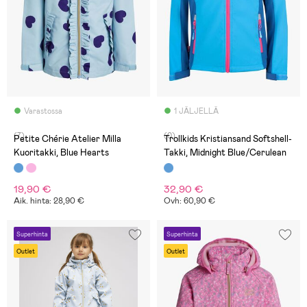
Varastossa
1 JÄLJELLÄ
(7)
(0)
Petite Chérie Atelier Milla
Trollkids Kristiansand Softshell-
Kuoritakki, Blue Hearts
Takki, Midnight Blue/Cerulean
19,90 €
32,90 €
Aik. hinta: 28,90 €
Ovh: 60,90 €
Superhinta
Superhinta
Outlet
Outlet