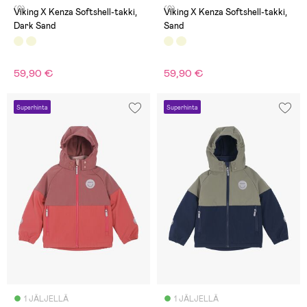
(0)
(0)
Viking X Kenza Softshell-takki,
Viking X Kenza Softshell-takki,
Dark Sand
Sand
59,90 €
59,90 €
Superhinta
Superhinta
1 JÄLJELLÄ
1 JÄLJELLÄ