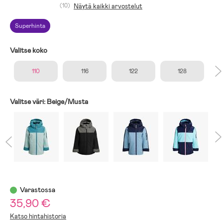
(10)
Näytä kaikki arvostelut
Superhinta
Valitse koko
110
116
122
128
Valitse väri:
Beige/Musta
Varastossa
35,90 €
Katso hintahistoria