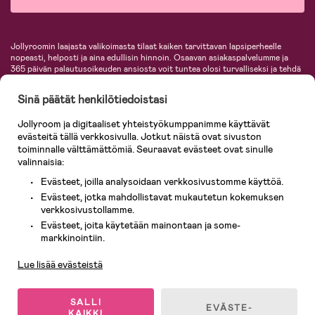
Jollyroomin laajasta valikoimasta tilaat kaiken tarvittavan lapsiperheelle
nopeasti, helposti ja aina edullisin hinnoin. Osaavan asiakaspalvelumme ja
365 päivän palautusoikeuden ansiosta voit tuntea olosi turvalliseksi ja tehdä
ostoksia hyvillä mielin. Jollyroomilta saat lastenvaunut, turvaistuimet,
vaatteet vauvoille ja lapsille, inspiroivia sisustustuotteita lastenhuoneeseen,
Sinä päätät henkilötiedoistasi
lastentarvikkeita sekä paljon muuta. Meiltä löydät lukuisia tunnettuja
tuotemerkkejä, kuten Britax, Maxi-Cosi, Baby Jogger, BabyBjörn, Didriksons,
Jollyroom ja digitaaliset yhteistyökumppanimme käyttävät
KidKraft, Ergobaby, Philips Avent, Neonate, Cybex, LEGO ja monia muita!
evästeitä tällä verkkosivulla. Jotkut näistä ovat sivuston
Tervetuloa shoppailemaan Pohjoismaiden suurimpaan lastentarvikkeiden
verkkokauppaan!
toiminnalle välttämättömiä. Seuraavat evästeet ovat sinulle
valinnaisia:
Evästeet, joilla analysoidaan verkkosivustomme käyttöä.
Evästeet, jotka mahdollistavat mukautetun kokemuksen
verkkosivustollamme.
Evästeet, joita käytetään mainontaan ja some-
Asiakaspalvelu
markkinointiin.
Lue lisää evästeistä
© 2026 Jollyroom AB. Kaikki oikeudet pidätetään.
SALLI
EVÄSTE-
KAIKKI