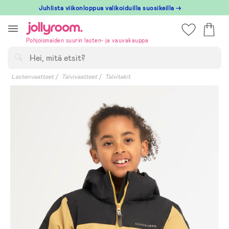
Hoppa
Juhlista viikonloppua valikoiduilla suosikeilla →
till
innehållet
Pohjoismaiden suurin lasten- ja vauvakauppa
Hae
Lastenvaatteet
Talvivaatteet
Talvitakit