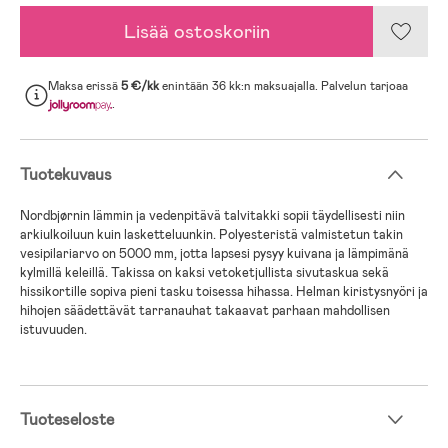
Lisää ostoskoriin
Maksa erissä
5 €/kk
enintään 36 kk:n maksuajalla. Palvelun tarjoaa
.
Tuotekuvaus
Nordbjørnin lämmin ja vedenpitävä talvitakki sopii täydellisesti niin
arkiulkoiluun kuin lasketteluunkin. Polyesteristä valmistetun takin
vesipilariarvo on 5000 mm, jotta lapsesi pysyy kuivana ja lämpimänä
kylmillä keleillä. Takissa on kaksi vetoketjullista sivutaskua sekä
hissikortille sopiva pieni tasku toisessa hihassa. Helman kiristysnyöri ja
hihojen säädettävät tarranauhat takaavat parhaan mahdollisen
istuvuuden.
Tuoteseloste