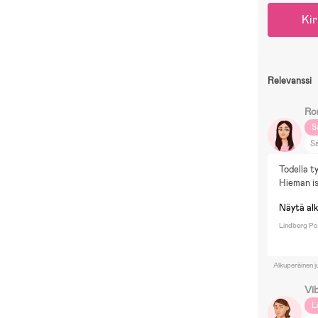
Kir
Relevanssi
Ro
S
S
D
Todella ty
Hieman i
Näytä al
Lindberg Pol
Alkuperäinen j
Vi
L