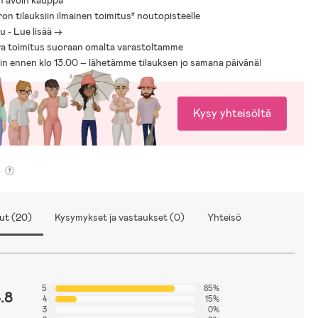
n avoin kauppa
ron tilauksiin ilmainen toimitus* noutopisteelle
 - Lue lisää ->
a toimitus suoraan omalta varastoltamme
sin ennen klo 13.00 – lähetämme tilauksen jo samana päivänä!
Kysy yhteisöltä
ut (20)
Kysymykset ja vastaukset (0)
Yhteisö
5
85%
.8
4
15%
3
0%