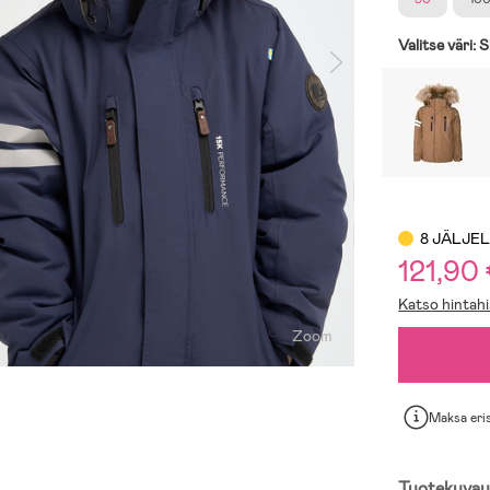
Valitse väri:
S
8 JÄLJE
121,90
Katso hintahi
Zoom
Maksa eri
Tuotekuvau