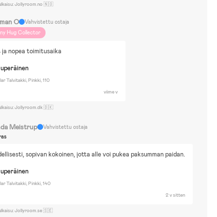
sney Princess
Disney Raya
Nuket & Pehmolelut
Pyöräily
ulkaisu: Jollyroom.no 🇳🇴
akennussarjat & Legot
Palapelit
Tietokone-/ konsolipelit
man O
Vahvistettu ostaja
irtäminen & Askartelu
Roolileikit
Pallopelit
Lautapelit
Naamiaisasut
iny Hug Collector
sileikit
ja nopea toimitusaika
kuperäinen
r Talvitakki, Pinkki, 110
viime v
ulkaisu: Jollyroom.dk 🇩🇰
nda Meistrup
Vahvistettu ostaja
ras
dellisesti, sopivan kokoinen, jotta alle voi pukea paksumman paidan.
kuperäinen
r Talvitakki, Pinkki, 140
2 v sitten
ulkaisu: Jollyroom.se 🇸🇪