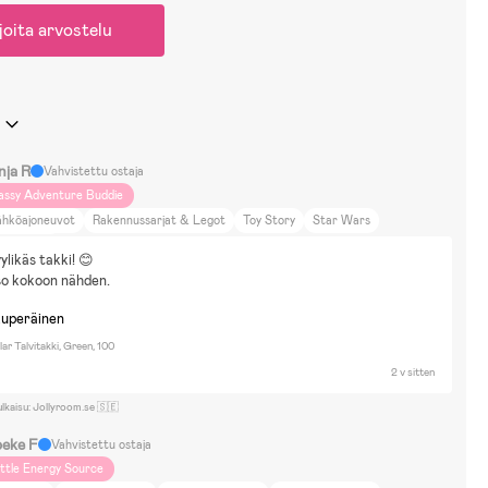
joita arvostelu
nja R
Vahvistettu ostaja
assy Adventure Buddie
ähköajoneuvot
Rakennussarjat & Legot
Toy Story
Star Wars
isney Cars
ylikäs takki! 😊
so kokoon nähden.
kuperäinen
ar Talvitakki, Green, 100
2 v sitten
ulkaisu: Jollyroom.se 🇸🇪
beke F
Vahvistettu ostaja
ittle Energy Source