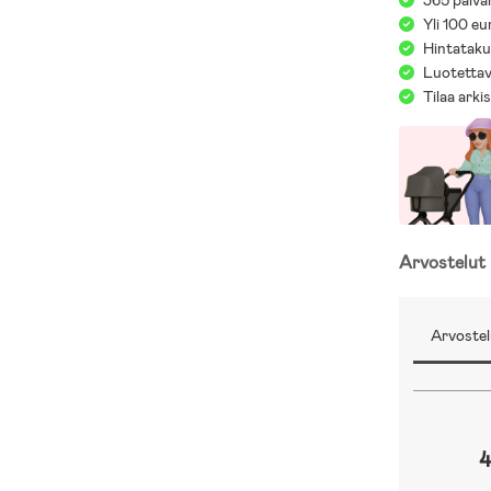
365 päivä
Yli 100 eu
Hintatakuu
Luotettav
Tilaa arki
Arvostelut
Arvostel
4