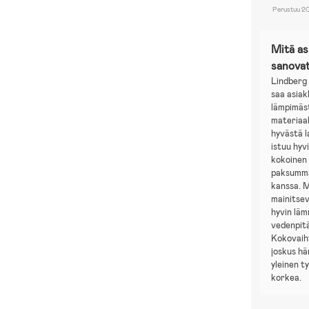
Perustuu 20
Mitä a
sanova
Lindberg 
saa asiak
lämpimäs
materiaal
hyvästä l
istuu hyv
kokoinen
paksumma
kanssa. 
mainitsev
hyvin läm
vedenpit
Kokovaih
joskus h
yleinen t
korkea.