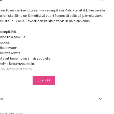
in toiminnallinen, tuulen- ja vedenpitävä Polar-talvitakki kestävällä
nailonista. Siinä on lämmittävä vuori fleecestä selässä ja irrotettava
isreunuksella. Täydellinen kaikkiin talvisiin ulkoleikkeihin.
edenpitävä.
nnöllisiä taskuja.
 huppu.
fleecevuori.
yksityiskohtia.
stävät lumen pääsyn sisäpuolelle.
helma kiristysnauhalla.
uorihiilivety-yhdisteitä.
ria myydään ainoastaan Jollyroomilla!
Lue lisää
as: 100 % Nailon.
n, Fleece.
te
0 % Polyesteri.