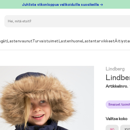
Juhlista viikonloppua valikoiduilla suosikeilla →
Hae
ngät
Lastenvaunut
Turvaistuimet
Lastenhuone
Lastentarvikkeet
Äitiysta
Lindberg
Lindber
Artikkelinro.
Ilmaiset toim
Valitse koko
90
10