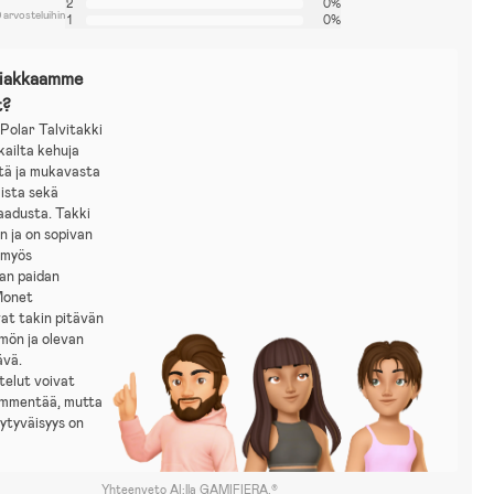
2
0%
 arvosteluihin
1
0%
siakkaamme
t?
Polar Talvitakki
kailta kehuja
tä ja mukavasta
ista sekä
aadusta. Takki
in ja on sopivan
 myös
n paidan
Monet
at takin pitävän
mön ja olevan
ävä.
telut voivat
ämmentää, mutta
yytyväisyys on
Yhteenveto AI:lla GAMIFIERA.®