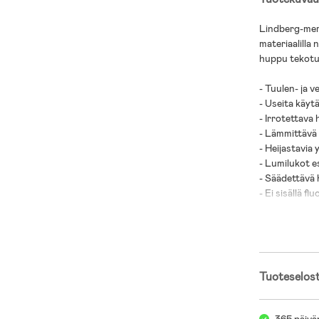
Lindberg-merk
materiaalilla 
huppu tekoturk
- Tuulen- ja v
- Useita käytä
- Irrotettava
- Lämmittävä 
- Heijastavia 
- Lumilukot e
- Säädettävä 
- Ei sisällä fl
- Polar-haala
- Päälliskang
- Vuori: Nailo
Tuoteselos
- Toppaus: 10