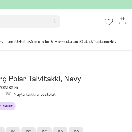
rvikkeet
Urheilu
Vapaa-aika & Harrastukset
Outlet
Tuotemerkit
g Polar Talvitakki, Navy
10238295
(20)
Näytä kaikki arvostelut
ituskulut
0
110
120
130
140
160